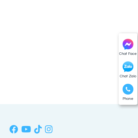
Chat Face
Chat Zalo
Phone