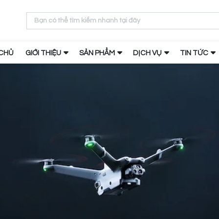
CHỦ
GIỚI THIỆU
SẢN PHẨM
DỊCH VỤ
TIN TỨC