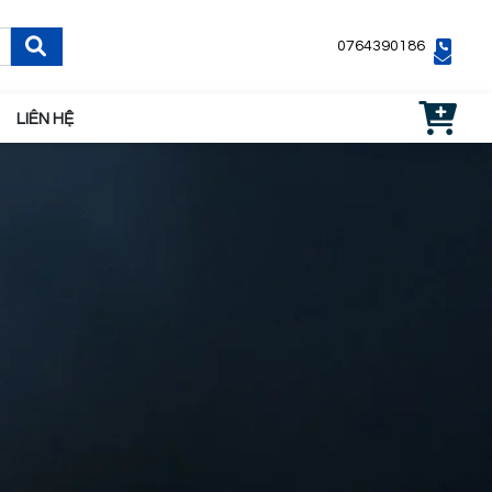
0764390186
LIÊN HỆ