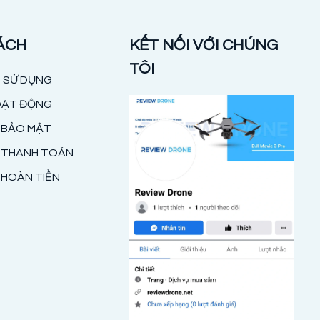
ÁCH
KẾT NỐI VỚI CHÚNG
TÔI
 SỬ DỤNG
OẠT ĐỘNG
 BẢO MẬT
H THANH TOÁN
 HOÀN TIỀN