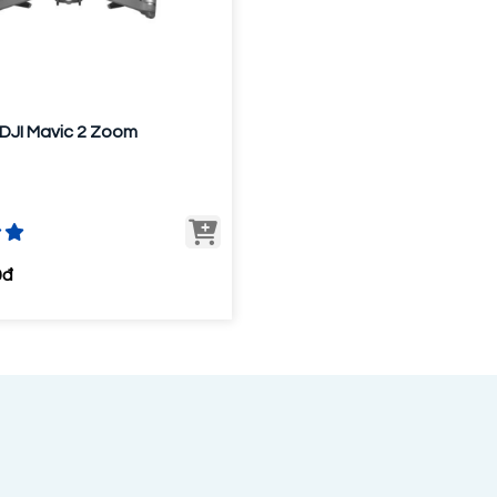
DJI Mavic 2 Zoom
0đ