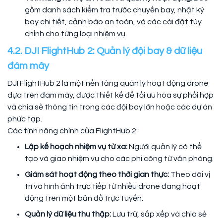
gồm danh sách kiểm tra trước chuyến bay, nhật ký
bay chi tiết, cảnh báo an toàn, và các cài đặt tùy
chỉnh cho từng loại nhiệm vụ.
4.2. DJI FlightHub 2: Quản lý đội bay & dữ liệu
đám mây
DJI FlightHub 2 là một nền tảng quản lý hoạt động drone
dựa trên đám mây, được thiết kế để tối ưu hóa sự phối hợp
và chia sẻ thông tin trong các đội bay lớn hoặc các dự án
phức tạp.
Các tính năng chính của FlightHub 2:
Lập kế hoạch nhiệm vụ từ xa:
Người quản lý có thể
tạo và giao nhiệm vụ cho các phi công từ văn phòng.
Giám sát hoạt động theo thời gian thực:
Theo dõi vị
trí và hình ảnh trực tiếp từ nhiều drone đang hoạt
động trên một bản đồ trực tuyến.
Quản lý dữ liệu thu thập:
Lưu trữ, sắp xếp và chia sẻ