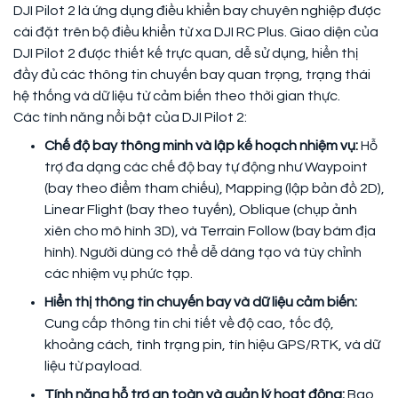
DJI Pilot 2 là ứng dụng điều khiển bay chuyên nghiệp được
cài đặt trên bộ điều khiển từ xa DJI RC Plus. Giao diện của
DJI Pilot 2 được thiết kế trực quan, dễ sử dụng, hiển thị
đầy đủ các thông tin chuyến bay quan trọng, trạng thái
hệ thống và dữ liệu từ cảm biến theo thời gian thực.
Các tính năng nổi bật của DJI Pilot 2:
Chế độ bay thông minh và lập kế hoạch nhiệm vụ:
Hỗ
trợ đa dạng các chế độ bay tự động như Waypoint
(bay theo điểm tham chiếu), Mapping (lập bản đồ 2D),
Linear Flight (bay theo tuyến), Oblique (chụp ảnh
xiên cho mô hình 3D), và Terrain Follow (bay bám địa
hình). Người dùng có thể dễ dàng tạo và tùy chỉnh
các nhiệm vụ phức tạp.
Hiển thị thông tin chuyến bay và dữ liệu cảm biến:
Cung cấp thông tin chi tiết về độ cao, tốc độ,
khoảng cách, tình trạng pin, tín hiệu GPS/RTK, và dữ
liệu từ payload.
Tính năng hỗ trợ an toàn và quản lý hoạt động:
Bao