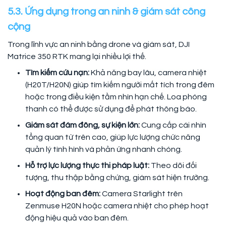
5.3. Ứng dụng trong an ninh & giám sát công
cộng
Trong lĩnh vực an ninh bằng drone và giám sát, DJI
Matrice 350 RTK mang lại nhiều lợi thế.
Tìm kiếm cứu nạn:
Khả năng bay lâu, camera nhiệt
(H20T/H20N) giúp tìm kiếm người mất tích trong đêm
hoặc trong điều kiện tầm nhìn hạn chế. Loa phóng
thanh có thể được sử dụng để phát thông báo.
Giám sát đám đông, sự kiện lớn:
Cung cấp cái nhìn
tổng quan từ trên cao, giúp lực lượng chức năng
quản lý tình hình và phản ứng nhanh chóng.
Hỗ trợ lực lượng thực thi pháp luật:
Theo dõi đối
tượng, thu thập bằng chứng, giám sát hiện trường.
Hoạt động ban đêm:
Camera Starlight trên
Zenmuse H20N hoặc camera nhiệt cho phép hoạt
động hiệu quả vào ban đêm.