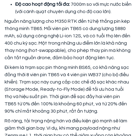
Độ cao hoạt động tối đa:
7000m so với mực nước biển
(với cánh quạt chuyên dụng cho độ cao lớn).
Nguồn năng lượng cho M350 RTK đến từ hệ thống pin kép
thông minh TB65. Mỗi viên pin TB65 có dung lượng 5880
mAh, sử dụng công nghệ Li-ion 12S, và có tuổi thọ lên đến
400 chu kỳ sạc. Một trong những ưu điểm lớn là khả năng
thay nóng (hot-swappable), cho phép thay pin mà không
cần tắt nguồn drone, đảm bảo hoạt động liên tục.
Đi kèm là trạm sạc pin thông minh BS65, có khả năng sạc
đồng thời 8 viên pin TB65 và 4 viên pin WB37 (cho bộ điều
khiển). Trạm sạc này cung cấp các chế độ sạc khác nhau
(Storage Mode, Ready-to-Fly Mode) để tối ưu hóa tuổi
thọ và hiệu suất pin. Thời gian để sạc đầy hai viên pin
TB65 từ 0% đến 100% là khoảng 60 phút, và từ 20% đến
90% chỉ mất khoảng 30 phút, rất ấn tượng.
Rõ ràng, tải trọng nặng hơn và điều kiện gió mạnh sẽ làm
giảm thời gian bay. Ví dụ, khi mang payload nặng như
Zenmuse L1, thời gian bay có thể giảm xuống còn khoảng