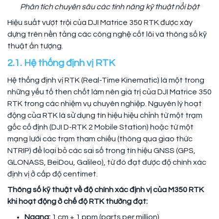
Phân tích chuyên sâu các tính năng kỹ thuật nổi bật
Hiệu suất vượt trội của DJI Matrice 350 RTK được xây
dựng trên nền tảng các công nghệ cốt lõi và thông số kỹ
thuật ấn tượng.
2.1. Hệ thống định vị RTK
Hệ thống định vị RTK (Real-Time Kinematic) là một trong
những yếu tố then chốt làm nên giá trị của DJI Matrice 350
RTK trong các nhiệm vụ chuyên nghiệp. Nguyên lý hoạt
động của RTK là sử dụng tín hiệu hiệu chỉnh từ một trạm
gốc cố định (DJI D-RTK 2 Mobile Station) hoặc từ một
mạng lưới các trạm tham chiếu (thông qua giao thức
NTRIP) để loại bỏ các sai số trong tín hiệu GNSS (GPS,
GLONASS, BeiDou, Galileo), từ đó đạt được độ chính xác
định vị ở cấp độ centimet.
Thông số kỹ thuật về độ chính xác định vị của M350 RTK
khi hoạt động ở chế độ RTK thường đạt:
Ngang:
1 cm + 1 ppm (parts per million)