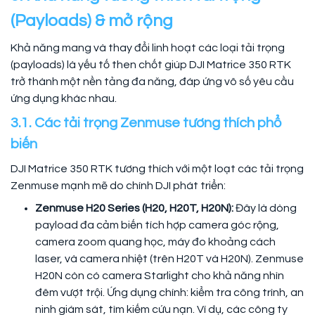
(Payloads) & mở rộng
Khả năng mang và thay đổi linh hoạt các loại tải trọng
(payloads) là yếu tố then chốt giúp DJI Matrice 350 RTK
trở thành một nền tảng đa năng, đáp ứng vô số yêu cầu
ứng dụng khác nhau.
3.1. Các tải trọng Zenmuse tương thích phổ
biến
DJI Matrice 350 RTK tương thích với một loạt các tải trọng
Zenmuse mạnh mẽ do chính DJI phát triển:
Zenmuse H20 Series (H20, H20T, H20N):
Đây là dòng
payload đa cảm biến tích hợp camera góc rộng,
camera zoom quang học, máy đo khoảng cách
laser, và camera nhiệt (trên H20T và H20N). Zenmuse
H20N còn có camera Starlight cho khả năng nhìn
đêm vượt trội. Ứng dụng chính: kiểm tra công trình, an
ninh giám sát, tìm kiếm cứu nạn. Ví dụ, các công ty