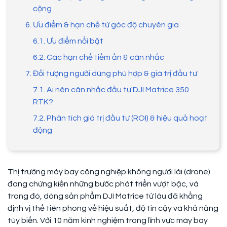
cộng
6. Ưu điểm & hạn chế từ góc độ chuyên gia
6.1. Ưu điểm nổi bật
6.2. Các hạn chế tiềm ẩn & cân nhắc
7. Đối tượng người dùng phù hợp & giá trị đầu tư
7.1. Ai nên cân nhắc đầu tư DJI Matrice 350
RTK?
7.2. Phân tích giá trị đầu tư (ROI) & hiệu quả hoạt
động
Thị trường máy bay công nghiệp không người lái (drone)
đang chứng kiến những bước phát triển vượt bậc, và
trong đó, dòng sản phẩm DJI Matrice từ lâu đã khẳng
định vị thế tiên phong về hiệu suất, độ tin cậy và khả năng
tùy biến. Với 10 năm kinh nghiệm trong lĩnh vực máy bay