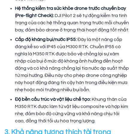
Hệ thống kiểm tra sức khỏe drone trước chuyến bay
(Pre-flight Check):
DJI Pilot 2 sẽ tự động kiểm tra tình
trạng của các hệ thống quan trọng trước mỗi chuyến
bay, đảm bảo drone ở trạng thái hoạt động tốt nhất.
Cấp độ kháng bụi/nước IP55:
Đây là một nâng cấp
đáng kể so với IP45 của M300 RTK. Chuẩn IP55 có
nghĩa là M350 RTK được bảo vệ chống lại sự xâm
nhập của bụi ở mức độ không ảnh hưởng đến hoạt
động và có khả năng chống lại tia nước áp suất thấp
từ mọi hướng. Điều này cho phép drone công nghiệp
này hoạt động đáng tin cậy hơn trong điều kiện mưa
nhẹ hoặc môi trường nhiều bụi bẩn.
Độ bền cấu trúc và vật liệu chế tạo:
Khung thân của
M350 RTK được làm từ vật liệu composite và hợp kim
nhẹ, đảm bảo độ cứng vững và khả năng chịu tải
cao, đồng thời tối ưu hóa trọng lượng.
3. Khả năng tương thích tải trọng