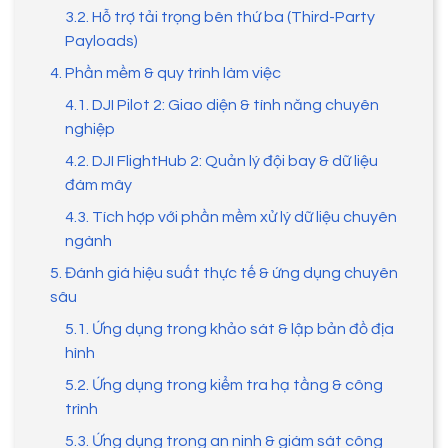
3.2. Hỗ trợ tải trọng bên thứ ba (Third-Party
Payloads)
4. Phần mềm & quy trình làm việc
4.1. DJI Pilot 2: Giao diện & tính năng chuyên
nghiệp
4.2. DJI FlightHub 2: Quản lý đội bay & dữ liệu
đám mây
4.3. Tích hợp với phần mềm xử lý dữ liệu chuyên
ngành
5. Đánh giá hiệu suất thực tế & ứng dụng chuyên
sâu
5.1. Ứng dụng trong khảo sát & lập bản đồ địa
hình
5.2. Ứng dụng trong kiểm tra hạ tầng & công
trình
5.3. Ứng dụng trong an ninh & giám sát công