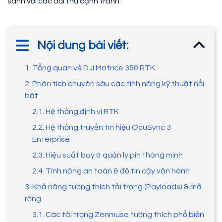
sánh với các đối thủ cạnh tranh.
Nội dung bài viết:
1. Tổng quan về DJI Matrice 350 RTK
2. Phân tích chuyên sâu các tính năng kỹ thuật nổi
bật
2.1. Hệ thống định vị RTK
2.2. Hệ thống truyền tín hiệu OcuSync 3
Enterprise
2.3. Hiệu suất bay & quản lý pin thông minh
2.4. Tính năng an toàn & độ tin cậy vận hành
3. Khả năng tương thích tải trọng (Payloads) & mở
rộng
3.1. Các tải trọng Zenmuse tương thích phổ biến