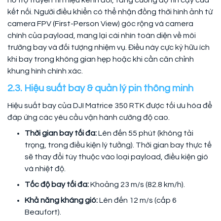
kết nối. Người điều khiển có thể nhận đồng thời hình ảnh từ
camera FPV (First-Person View) góc rộng và camera
chính của payload, mang lại cái nhìn toàn diện về môi
trường bay và đối tượng nhiệm vụ. Điều này cực kỳ hữu ích
khi bay trong không gian hẹp hoặc khi cần căn chỉnh
khung hình chính xác.
2.3. Hiệu suất bay & quản lý pin thông minh
Hiệu suất bay của DJI Matrice 350 RTK được tối ưu hóa để
đáp ứng các yêu cầu vận hành cường độ cao.
Thời gian bay tối đa:
Lên đến 55 phút (không tải
trọng, trong điều kiện lý tưởng). Thời gian bay thực tế
sẽ thay đổi tùy thuộc vào loại payload, điều kiện gió
và nhiệt độ.
Tốc độ bay tối đa:
Khoảng 23 m/s (82.8 km/h).
Khả năng kháng gió:
Lên đến 12 m/s (cấp 6
Beaufort).