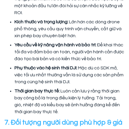
một khoản đầu tư lớn đòi hỏi sự cân nhắc kỹ lưỡng về
ROI.
Kích thước và trọng lượng:
Lớn hơn các dòng drone
phổ thông, yêu cầu quy trình vận chuyển, cất giữ và
xin phép bay chuyên biệt hơn.
Yêu cầu về kỹ năng vận hành và bảo trì:
Để khai thác
tối đa và đảm bảo an toàn, người vận hành cần được
đào tạo bài bản và có kiến thức về bảo trì.
Phụ thuộc vào hệ sinh thái DJI:
Mặc dù có SDK mở,
việc tối ưu nhất thường vẫn là sử dụng các sản phẩm
trong cùng hệ sinh thái DJI.
Thời gian bay thực tế:
Luôn cần lưu ý rằng thời gian
bay công bố là trong điều kiện lý tưởng. Tải trọng,
gió, nhiệt độ và kiểu bay sẽ ảnh hưởng đáng kể đến
thời gian bay thực tế.
7. Đối tượng người dùng phù hợp & giá