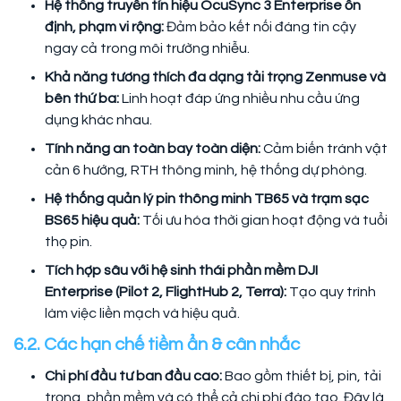
Hệ thống truyền tín hiệu OcuSync 3 Enterprise ổn
định, phạm vi rộng:
Đảm bảo kết nối đáng tin cậy
ngay cả trong môi trường nhiễu.
Khả năng tương thích đa dạng tải trọng Zenmuse và
bên thứ ba:
Linh hoạt đáp ứng nhiều nhu cầu ứng
dụng khác nhau.
Tính năng an toàn bay toàn diện:
Cảm biến tránh vật
cản 6 hướng, RTH thông minh, hệ thống dự phòng.
Hệ thống quản lý pin thông minh TB65 và trạm sạc
BS65 hiệu quả:
Tối ưu hóa thời gian hoạt động và tuổi
thọ pin.
Tích hợp sâu với hệ sinh thái phần mềm DJI
Enterprise (Pilot 2, FlightHub 2, Terra):
Tạo quy trình
làm việc liền mạch và hiệu quả.
6.2. Các hạn chế tiềm ẩn & cân nhắc
Chi phí đầu tư ban đầu cao:
Bao gồm thiết bị, pin, tải
trọng, phần mềm và có thể cả chi phí đào tạo. Đây là