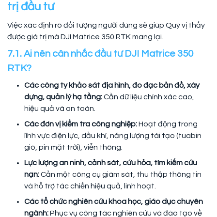
trị đầu tư
Việc xác định rõ đối tượng người dùng sẽ giúp Quý vị thấy
được giá trị mà DJI Matrice 350 RTK mang lại.
7.1. Ai nên cân nhắc đầu tư DJI Matrice 350
RTK?
Các công ty khảo sát địa hình, đo đạc bản đồ, xây
dựng, quản lý hạ tầng:
Cần dữ liệu chính xác cao,
hiệu quả và an toàn.
Các đơn vị kiểm tra công nghiệp:
Hoạt động trong
lĩnh vực điện lực, dầu khí, năng lượng tái tạo (tuabin
gió, pin mặt trời), viễn thông.
Lực lượng an ninh, cảnh sát, cứu hỏa, tìm kiếm cứu
nạn:
Cần một công cụ giám sát, thu thập thông tin
và hỗ trợ tác chiến hiệu quả, linh hoạt.
Các tổ chức nghiên cứu khoa học, giáo dục chuyên
ngành:
Phục vụ công tác nghiên cứu và đào tạo về