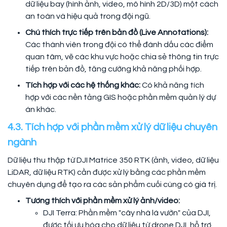
dữ liệu bay (hình ảnh, video, mô hình 2D/3D) một cách
an toàn và hiệu quả trong đội ngũ.
Chú thích trực tiếp trên bản đồ (Live Annotations):
Các thành viên trong đội có thể đánh dấu các điểm
quan tâm, vẽ các khu vực hoặc chia sẻ thông tin trực
tiếp trên bản đồ, tăng cường khả năng phối hợp.
Tích hợp với các hệ thống khác:
Có khả năng tích
hợp với các nền tảng GIS hoặc phần mềm quản lý dự
án khác.
4.3. Tích hợp với phần mềm xử lý dữ liệu chuyên
ngành
Dữ liệu thu thập từ DJI Matrice 350 RTK (ảnh, video, dữ liệu
LiDAR, dữ liệu RTK) cần được xử lý bằng các phần mềm
chuyên dụng để tạo ra các sản phẩm cuối cùng có giá trị.
Tương thích với phần mềm xử lý ảnh/video:
DJI Terra: Phần mềm "cây nhà lá vườn" của DJI,
được tối ưu hóa cho dữ liệu từ drone DJI, hỗ trợ