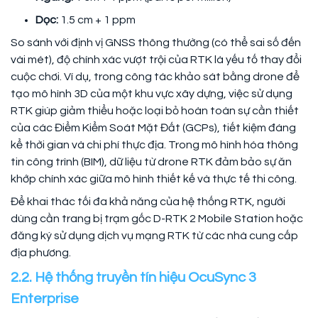
Dọc:
1.5 cm + 1 ppm
So sánh với định vị GNSS thông thường (có thể sai số đến
vài mét), độ chính xác vượt trội của RTK là yếu tố thay đổi
cuộc chơi. Ví dụ, trong công tác khảo sát bằng drone để
tạo mô hình 3D của một khu vực xây dựng, việc sử dụng
RTK giúp giảm thiểu hoặc loại bỏ hoàn toàn sự cần thiết
của các Điểm Kiểm Soát Mặt Đất (GCPs), tiết kiệm đáng
kể thời gian và chi phí thực địa. Trong mô hình hóa thông
tin công trình (BIM), dữ liệu từ drone RTK đảm bảo sự ăn
khớp chính xác giữa mô hình thiết kế và thực tế thi công.
Để khai thác tối đa khả năng của hệ thống RTK, người
dùng cần trang bị trạm gốc D-RTK 2 Mobile Station hoặc
đăng ký sử dụng dịch vụ mạng RTK từ các nhà cung cấp
địa phương.
2.2. Hệ thống truyền tín hiệu OcuSync 3
Enterprise