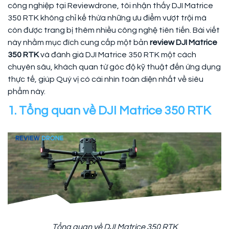
công nghiệp tại Reviewdrone, tôi nhận thấy DJI Matrice
350 RTK không chỉ kế thừa những ưu điểm vượt trội mà
còn được trang bị thêm nhiều công nghệ tiên tiến. Bài viết
này nhằm mục đích cung cấp một bản
review DJI Matrice
350 RTK
và đánh giá DJI Matrice 350 RTK một cách
chuyên sâu, khách quan từ góc độ kỹ thuật đến ứng dụng
thực tế, giúp Quý vị có cái nhìn toàn diện nhất về siêu
phẩm này.
1. Tổng quan về DJI Matrice 350 RTK
Tổng quan về DJI Matrice 350 RTK