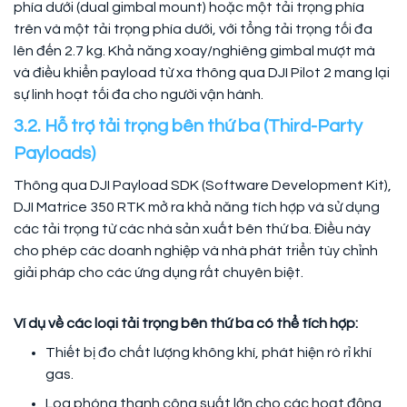
phía dưới (dual gimbal mount) hoặc một tải trọng phía
trên và một tải trọng phía dưới, với tổng tải trọng tối đa
lên đến 2.7 kg. Khả năng xoay/nghiêng gimbal mượt mà
và điều khiển payload từ xa thông qua DJI Pilot 2 mang lại
sự linh hoạt tối đa cho người vận hành.
3.2. Hỗ trợ tải trọng bên thứ ba (Third-Party
Payloads)
Thông qua DJI Payload SDK (Software Development Kit),
DJI Matrice 350 RTK mở ra khả năng tích hợp và sử dụng
các tải trọng từ các nhà sản xuất bên thứ ba. Điều này
cho phép các doanh nghiệp và nhà phát triển tùy chỉnh
giải pháp cho các ứng dụng rất chuyên biệt.
Ví dụ về các loại tải trọng bên thứ ba có thể tích hợp:
Thiết bị đo chất lượng không khí, phát hiện rò rỉ khí
gas.
Loa phóng thanh công suất lớn cho các hoạt động