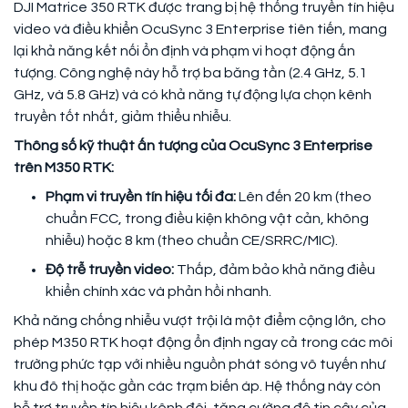
DJI Matrice 350 RTK được trang bị hệ thống truyền tín hiệu
video và điều khiển OcuSync 3 Enterprise tiên tiến, mang
lại khả năng kết nối ổn định và phạm vi hoạt động ấn
tượng. Công nghệ này hỗ trợ ba băng tần (2.4 GHz, 5.1
GHz, và 5.8 GHz) và có khả năng tự động lựa chọn kênh
truyền tốt nhất, giảm thiểu nhiễu.
Thông số kỹ thuật ấn tượng của OcuSync 3 Enterprise
trên M350 RTK:
Phạm vi truyền tín hiệu tối đa:
Lên đến 20 km (theo
chuẩn FCC, trong điều kiện không vật cản, không
nhiễu) hoặc 8 km (theo chuẩn CE/SRRC/MIC).
Độ trễ truyền video:
Thấp, đảm bảo khả năng điều
khiển chính xác và phản hồi nhanh.
Khả năng chống nhiễu vượt trội là một điểm cộng lớn, cho
phép M350 RTK hoạt động ổn định ngay cả trong các môi
trường phức tạp với nhiều nguồn phát sóng vô tuyến như
khu đô thị hoặc gần các trạm biến áp. Hệ thống này còn
hỗ trợ truyền tín hiệu kênh đôi, tăng cường độ tin cậy của