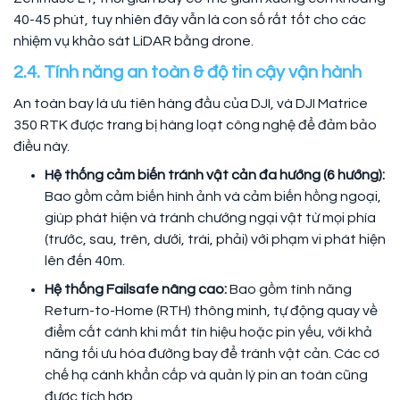
40-45 phút, tuy nhiên đây vẫn là con số rất tốt cho các
nhiệm vụ khảo sát LiDAR bằng drone.
2.4. Tính năng an toàn & độ tin cậy vận hành
An toàn bay là ưu tiên hàng đầu của DJI, và DJI Matrice
350 RTK được trang bị hàng loạt công nghệ để đảm bảo
điều này.
Hệ thống cảm biến tránh vật cản đa hướng (6 hướng):
Bao gồm cảm biến hình ảnh và cảm biến hồng ngoại,
giúp phát hiện và tránh chướng ngại vật từ mọi phía
(trước, sau, trên, dưới, trái, phải) với phạm vi phát hiện
lên đến 40m.
Hệ thống Failsafe nâng cao:
Bao gồm tính năng
Return-to-Home (RTH) thông minh, tự động quay về
điểm cất cánh khi mất tín hiệu hoặc pin yếu, với khả
năng tối ưu hóa đường bay để tránh vật cản. Các cơ
chế hạ cánh khẩn cấp và quản lý pin an toàn cũng
được tích hợp.