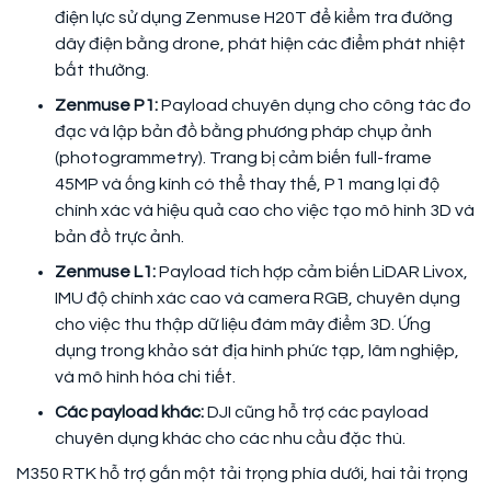
điện lực sử dụng Zenmuse H20T để kiểm tra đường
dây điện bằng drone, phát hiện các điểm phát nhiệt
bất thường.
Zenmuse P1:
Payload chuyên dụng cho công tác đo
đạc và lập bản đồ bằng phương pháp chụp ảnh
(photogrammetry). Trang bị cảm biến full-frame
45MP và ống kính có thể thay thế, P1 mang lại độ
chính xác và hiệu quả cao cho việc tạo mô hình 3D và
bản đồ trực ảnh.
Zenmuse L1:
Payload tích hợp cảm biến LiDAR Livox,
IMU độ chính xác cao và camera RGB, chuyên dụng
cho việc thu thập dữ liệu đám mây điểm 3D. Ứng
dụng trong khảo sát địa hình phức tạp, lâm nghiệp,
và mô hình hóa chi tiết.
Các payload khác:
DJI cũng hỗ trợ các payload
chuyên dụng khác cho các nhu cầu đặc thù.
M350 RTK hỗ trợ gắn một tải trọng phía dưới, hai tải trọng