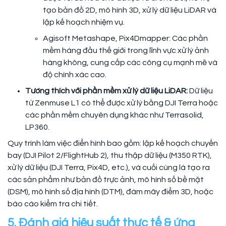
tạo bản đồ 2D, mô hình 3D, xử lý dữ liệu LiDAR và
lập kế hoạch nhiệm vụ.
Agisoft Metashape, Pix4Dmapper: Các phần
mềm hàng đầu thế giới trong lĩnh vực xử lý ảnh
hàng không, cung cấp các công cụ mạnh mẽ và
độ chính xác cao.
Tương thích với phần mềm xử lý dữ liệu LiDAR:
Dữ liệu
từ Zenmuse L1 có thể được xử lý bằng DJI Terra hoặc
các phần mềm chuyên dụng khác như Terrasolid,
LP360.
Quy trình làm việc điển hình bao gồm: lập kế hoạch chuyến
bay (DJI Pilot 2/FlightHub 2), thu thập dữ liệu (M350 RTK),
xử lý dữ liệu (DJI Terra, Pix4D, etc.), và cuối cùng là tạo ra
các sản phẩm như bản đồ trực ảnh, mô hình số bề mặt
(DSM), mô hình số địa hình (DTM), đám mây điểm 3D, hoặc
báo cáo kiểm tra chi tiết.
5. Đánh giá hiệu suất thực tế & ứng