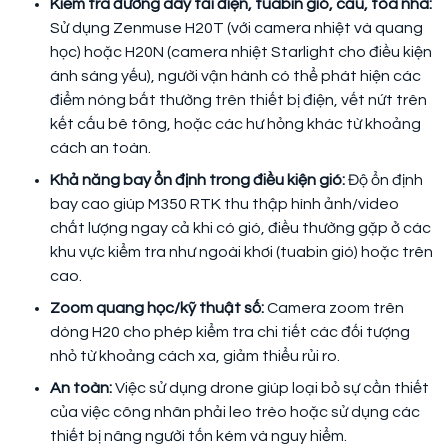
Kiểm tra đường dây tải điện, tuabin gió, cầu, tòa nhà:
Sử dụng Zenmuse H20T (với camera nhiệt và quang
học) hoặc H20N (camera nhiệt Starlight cho điều kiện
ánh sáng yếu), người vận hành có thể phát hiện các
điểm nóng bất thường trên thiết bị điện, vết nứt trên
kết cấu bê tông, hoặc các hư hỏng khác từ khoảng
cách an toàn.
Khả năng bay ổn định trong điều kiện gió:
Độ ổn định
bay cao giúp M350 RTK thu thập hình ảnh/video
chất lượng ngay cả khi có gió, điều thường gặp ở các
khu vực kiểm tra như ngoài khơi (tuabin gió) hoặc trên
cao.
Zoom quang học/kỹ thuật số:
Camera zoom trên
dòng H20 cho phép kiểm tra chi tiết các đối tượng
nhỏ từ khoảng cách xa, giảm thiểu rủi ro.
An toàn:
Việc sử dụng drone giúp loại bỏ sự cần thiết
của việc công nhân phải leo trèo hoặc sử dụng các
thiết bị nâng người tốn kém và nguy hiểm.