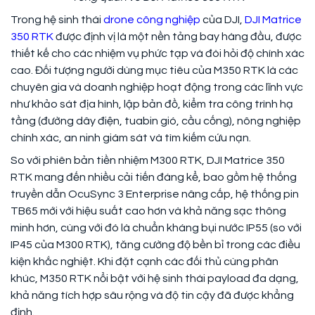
Trong hệ sinh thái
drone công nghiệp
của DJI,
DJI Matrice
350 RTK
được định vị là một nền tảng bay hàng đầu, được
thiết kế cho các nhiệm vụ phức tạp và đòi hỏi độ chính xác
cao. Đối tượng người dùng mục tiêu của M350 RTK là các
chuyên gia và doanh nghiệp hoạt động trong các lĩnh vực
như khảo sát địa hình, lập bản đồ, kiểm tra công trình hạ
tầng (đường dây điện, tuabin gió, cầu cống), nông nghiệp
chính xác, an ninh giám sát và tìm kiếm cứu nạn.
So với phiên bản tiền nhiệm M300 RTK, DJI Matrice 350
RTK mang đến nhiều cải tiến đáng kể, bao gồm hệ thống
truyền dẫn OcuSync 3 Enterprise nâng cấp, hệ thống pin
TB65 mới với hiệu suất cao hơn và khả năng sạc thông
minh hơn, cùng với đó là chuẩn kháng bụi nước IP55 (so với
IP45 của M300 RTK), tăng cường độ bền bỉ trong các điều
kiện khắc nghiệt. Khi đặt cạnh các đối thủ cùng phân
khúc, M350 RTK nổi bật với hệ sinh thái payload đa dạng,
khả năng tích hợp sâu rộng và độ tin cậy đã được khẳng
định.