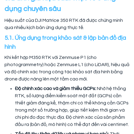
dụng chuyên sâu
Hiệu suất của DJI Matrice 350 RTK đã được chứng minh
qua nhiều kịch bản ứng dụng thực tế.
5.1. Ứng dụng trong khảo sát & lập bản đồ địa
hình
Khi kết hợp M350 RTK với Zenmuse P1 (cho
photogrammetry) hoặc Zenmuse L1 (cho LiDAR), hiệu quả
và độ chính xác trong công tác khảo sát địa hình bằng
drone được nâng lên một tầm cao mới.
Độ chính xác cao và giảm thiểu GCPs:
Nhờ hệ thống
RTK, số lượng điểm kiểm soát mặt đất (GCPs) cần
thiết giảm đáng kể, thậm chí có thể không cần GCPs
trong một số trường hợp, giúp tiết kiệm thời gian và
chi phí đo đạc thực địa. Độ chính xác của sản phẩm
đầu ra (bản đồ, mô hình) có thể đạt đến vài centimet.
Tốc độ thu thập dữ liệu và phạm vi bao phủ:
Thời