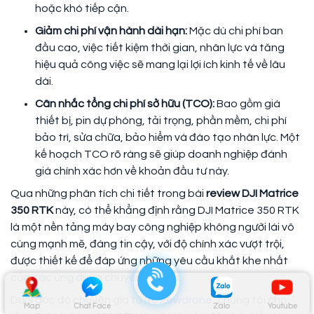
hoặc khó tiếp cận.
Giảm chi phí vận hành dài hạn:
Mặc dù chi phí ban
đầu cao, việc tiết kiệm thời gian, nhân lực và tăng
hiệu quả công việc sẽ mang lại lợi ích kinh tế về lâu
dài.
Cân nhắc tổng chi phí sở hữu (TCO):
Bao gồm giá
thiết bị, pin dự phòng, tải trọng, phần mềm, chi phí
bảo trì, sửa chữa, bảo hiểm và đào tạo nhân lực. Một
kế hoạch TCO rõ ràng sẽ giúp doanh nghiệp đánh
giá chính xác hơn về khoản đầu tư này.
Qua những phân tích chi tiết trong bài
review DJI Matrice
350 RTK
này, có thể khẳng định rằng DJI Matrice 350 RTK
là một nền tảng máy bay công nghiệp không người lái vô
cùng mạnh mẽ, đáng tin cậy, với độ chính xác vượt trội,
được thiết kế để đáp ứng những yêu cầu khắt khe nhất
của các ứng dụng chuyên nghiệp.
Dưới góc độ chuyên gia từ
Reviewdrone
, chúng tôi cho
Map
Chat Face
Zalo
Youtube