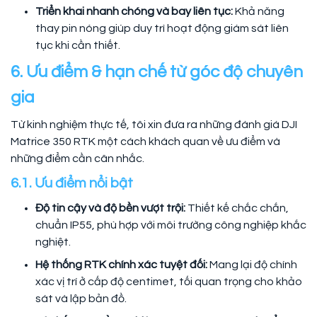
Triển khai nhanh chóng và bay liên tục:
Khả năng
thay pin nóng giúp duy trì hoạt động giám sát liên
tục khi cần thiết.
6. Ưu điểm & hạn chế từ góc độ chuyên
gia
Từ kinh nghiệm thực tế, tôi xin đưa ra những đánh giá DJI
Matrice 350 RTK một cách khách quan về ưu điểm và
những điểm cần cân nhắc.
6.1. Ưu điểm nổi bật
Độ tin cậy và độ bền vượt trội:
Thiết kế chắc chắn,
chuẩn IP55, phù hợp với môi trường công nghiệp khắc
nghiệt.
Hệ thống RTK chính xác tuyệt đối:
Mang lại độ chính
xác vị trí ở cấp độ centimet, tối quan trọng cho khảo
sát và lập bản đồ.