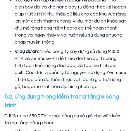
gian bay dài và khả năng bay tự động theo kế hoạch
giúp M350 RTK thu thập dữ liệu cho các khu vực rộng
lớn một cách nhanh chóng. Ví dụ, một dự án khảo sát
khu mỏ rộng hàng trăm hecta có thể hoàn thành
trong vài ngày thay vì vài tuần nếu sử dụng phương
pháp truyền thống.
Ví dụ dự án:
Nhiều công ty xây dựng sử dụng M350
RTK và Zenmuse P1 để theo dõi tiến độ thi công,
tính toán khối lượng đào đắp, và tạo mô hình as-
built. Các đơn vị quản lý tài nguyên sử dụng Zenmuse
L1 để lập bản đồ thảm thực vật, đánh giá trữ lượng
gỗ, hoặc mô hình hóa địa hình phức tạp.
5.2. Ứng dụng trong kiểm tra hạ tầng & công
trình
DJI Matrice 350 RTK là một công cụ vô giá cho việc kiểm
tra hạ tầng bằng drone.