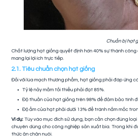
Chuẩn bị hạt g
Chất lượng hạt giống quyết định hơn 40% sự thành công c
mang lại lợi ích trực tiếp.
2.1. Tiêu chuẩn chọn hạt giống
Đối với lúa mạch thương phẩm, hạt giống phải đáp ứng cá
Tỷ lệ nảy mầm tối thiểu phải đạt 85%.
Độ thuần của hạt giống trên 98% để đảm bảo tính đ
Độ ẩm của hạt phải dưới 13% để tránh nấm mốc tron
Ví dụ:
Tùy vào mục đích sử dụng, bạn cần chọn đúng loại 
chuyên dùng cho công nghiệp sản xuất bia. Trong khi đó
thức ăn chăn nuôi.