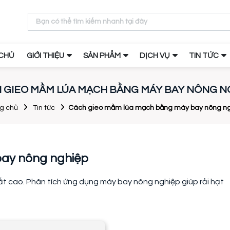
CHỦ
GIỚI THIỆU
SẢN PHẨM
DỊCH VỤ
TIN TỨC
 GIEO MẦM LÚA MẠCH BẰNG MÁY BAY NÔNG N
g chủ
Tin tức
Cách gieo mầm lúa mạch bằng máy bay nông n
ay nông nghiệp
ất cao. Phân tích ứng dụng máy bay nông nghiệp giúp rải hạt