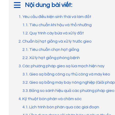
Nội dung bài viết:
1. Yêu cầu điều kiện sinh thái và làm đất
1.1. Tiêu chuẩn khí hậu và thổ nhưỡng
1.2. Quy trình cày bừa và xử lý đất
2. Chuẩn bị hạt giống và xử lý trước gieo
2.1. Tiêu chuẩn chọn hạt giống
2.2. Xử lý hạt giống phòng bệnh
3. Các phương pháp gieo sạ lúa mạch hiện nay
3.1. Gieo sạ bằng công cụ thủ công và máy kéo
3.2. Gieo sạ bằng máy bay nông nghiệp (Giải pháp 
3.3. Bảng so sánh hiệu quả các phương pháp gieo
4. Kỹ thuật bón phân và chăm sóc
4.1. Lịch trình bón phân qua các giai đoạn