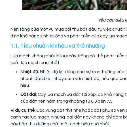
Yêu cầu điều k
Nền tảng của một vụ mùa bội thu bắt đầu từ việc chuẩn b
định khả năng sinh trưởng và phát triển của cây lúa mạch
1.1. Tiêu chuẩn khí hậu và thổ nhưỡng
Lúa mạch không phải là loại cây trồng có thể phát triển 
suất lúa mạch cao nhất.
Nhiệt độ:
Nhiệt độ lý tưởng cho sự sinh trưởng của
nhánh đặc biệt nhạy cảm với nhiệt độ, nếu quá ca
hiệu.
Đất đai:
Cây lúa mạch ưa đất tơi xốp, có khả năng t
của đất nên nằm trong khoảng từ 6.0 đến 7.5.
Ví dụ cụ thể:
Các vùng đất thịt nhẹ hoặc đất phù sa ven s
canh tác lúa mạch. Những loại đất này không chỉ đảm bả
cây hấp thu dưỡng chất một cách hiệu quả nhất.