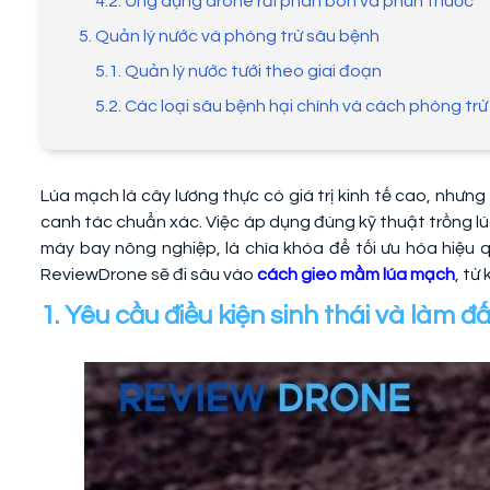
4.2. Ứng dụng drone rải phân bón và phun thuốc
5. Quản lý nước và phòng trừ sâu bệnh
5.1. Quản lý nước tưới theo giai đoạn
5.2. Các loại sâu bệnh hại chính và cách phòng trừ
Lúa mạch là cây lương thực có giá trị kinh tế cao, nhưng
canh tác chuẩn xác. Việc áp dụng đúng kỹ thuật trồng lú
máy bay nông nghiệp, là chìa khóa để tối ưu hóa hiệu quả
ReviewDrone sẽ đi sâu vào
cách gieo mầm lúa mạch
, từ
1. Yêu cầu điều kiện sinh thái và làm đấ