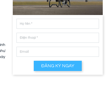
ình
như
này
ĐĂNG KÝ NGAY