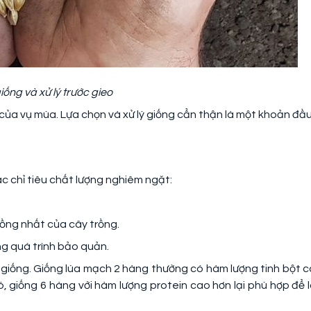
iống và xử lý trước gieo
ủa vụ mùa. Lựa chọn và xử lý giống cẩn thận là một khoản đầu
c chỉ tiêu chất lượng nghiêm ngặt:
ồng nhất của cây trồng.
g quá trình bảo quản.
giống. Giống lúa mạch 2 hàng thường có hàm lượng tinh bột c
, giống 6 hàng với hàm lượng protein cao hơn lại phù hợp để 