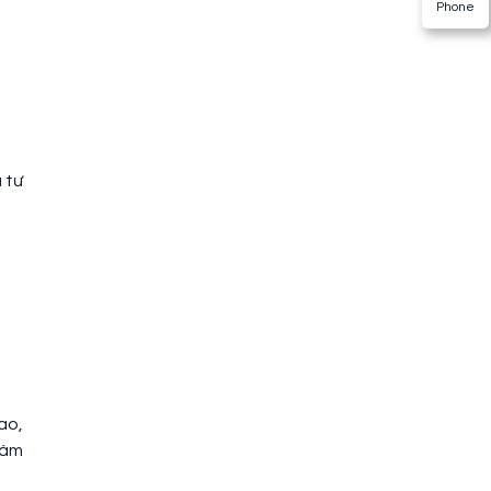
Phone
 tư
ao,
làm