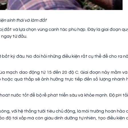
iện sinh thái và làm đất
ị đất và lựa chọn vùng canh tác phù hợp. Đây là giai đoạn qu
 ngay từ đầu.
ở bất kỳ đâu. Nó đòi hỏi những điều kiện rất cụ thể để cho ra n
 lúa mạch dao động từ 15 đến 20 độ C. Giai đoạn nảy mầm và
o hoặc quá thấp sẽ ảnh hưởng trực tiếp đến số lượng nhánh 
hoát nước tốt để bộ rễ phát triển sâu và khỏe mạnh. Độ pH tối
ông, với hệ thống tưới tiêu chủ động, là môi trường hoàn hảo 
o độ tơi xốp mà còn giàu dinh dưỡng tự nhiên, tạo điều kiện 