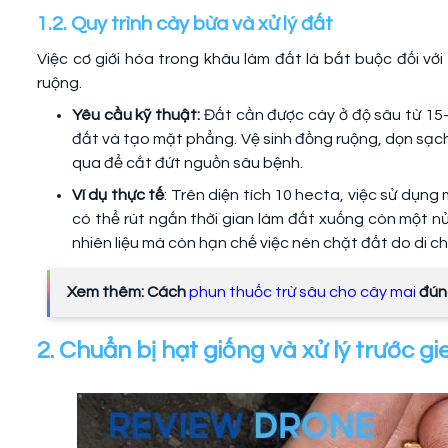
1.2. Quy trình cày bừa và xử lý đất
Việc cơ giới hóa trong khâu làm đất là bắt buộc đối vớ
ruộng.
Yêu cầu kỹ thuật:
Đất cần được cày ở độ sâu từ 15-
đất và tạo mặt phẳng. Vệ sinh đồng ruộng, dọn sạch
qua để cắt đứt nguồn sâu bệnh.
Ví dụ thực tế
: Trên diện tích 10 hecta, việc sử dụng
có thể rút ngắn thời gian làm đất xuống còn một nửa 
nhiên liệu mà còn hạn chế việc nén chặt đất do di c
Xem thêm: Cách
phun thuốc trừ sâu cho cây mai
đún
2. Chuẩn bị hạt giống và xử lý trước gi