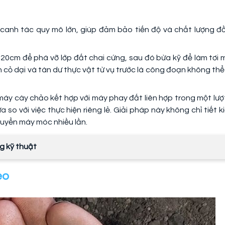
i canh tác quy mô lớn, giúp đảm bảo tiến độ và chất lượng đ
20cm để phá vỡ lớp đất chai cứng, sau đó bừa kỹ để làm tơi 
 cỏ dại và tàn dư thực vật từ vụ trước là công đoạn không thể
 máy cày chảo kết hợp với máy phay đất liên hợp trong một lượt
so với việc thực hiện riêng lẻ. Giải pháp này không chỉ tiết k
huyển máy móc nhiều lần.
g kỹ thuật
eo