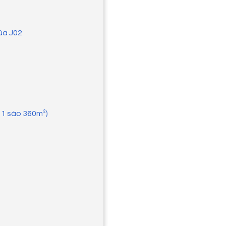
lúa J02
n 1 sào 360m²)