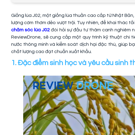
Giống lúa J02, một giống lúa thuần cao cấp từ Nhật Bản
lượng cơm thơm dẻo vượt trội. Tuy nhiên, để khai thác tố
chăm sóc lúa J02
đòi hỏi sự đầu tư thâm canh nghiêm ng
ReviewDrone, sẽ cung cấp một quy trình kỹ thuật chi tiết
nước thông minh và kiểm soát dịch hại đặc thù, giúp b
chất lượng cao đạt chuẩn xuất khẩu.
1. Đặc điểm sinh học và yêu cầu sinh t