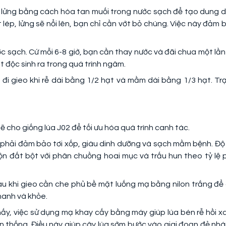
, lửng bằng cách hòa tan muối trong nước sạch để tạo dung d
lép, lửng sẽ nổi lên, bạn chỉ cần vớt bỏ chúng. Việc này đảm 
c sạch. Cứ mỗi 6-8 giờ, bạn cần thay nước và đãi chua một lần
t độc sinh ra trong quá trình ngâm.
đi gieo khi rễ dài bằng 1/2 hạt và mầm dài bằng 1/3 hạt. Tr
cho giống lúa J02 để tối ưu hóa quá trình canh tác.
ể phải đảm bảo tơi xốp, giàu dinh dưỡng và sạch mầm bệnh. Độ
trộn đất bột với phân chuồng hoai mục và trấu hun theo tỷ lệ 
au khi gieo cần che phủ bề mặt luống mạ bằng nilon trắng để 
hanh và khỏe.
hấy, việc sử dụng mạ khay cấy bằng máy giúp lúa bén rễ hồi x
 thống. Điều này giúp cây lúa sớm bước vào giai đoạn đẻ nhá