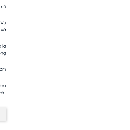
 số
 Vụ
 và
 lá
ống
cơm
cho
rét