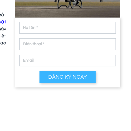
hất
uật
này
iết
gạo
ĐĂNG KÝ NGAY