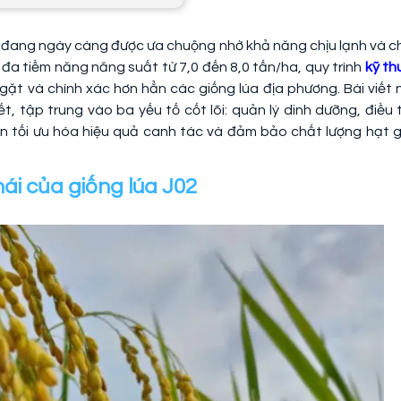
, đang ngày càng được ưa chuộng nhờ khả năng chịu lạnh và c
i đa tiềm năng năng suất từ 7,0 đến 8,0 tấn/ha, quy trình
kỹ th
ặt và chính xác hơn hẳn các giống lúa địa phương. Bài viết 
, tập trung vào ba yếu tố cốt lõi: quản lý dinh dưỡng, điều t
ạn tối ưu hóa hiệu quả canh tác và đảm bảo chất lượng hạt 
hái của giống lúa J02