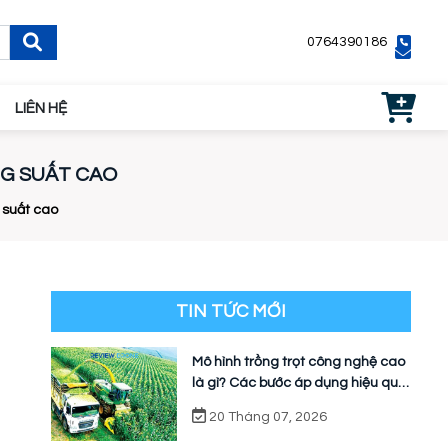
0764390186
LIÊN HỆ
NG SUẤT CAO
 suất cao
TIN TỨC MỚI
Mô hình trồng trọt công nghệ cao
là gì? Các bước áp dụng hiệu quả
cho nhà vườn
20 Tháng 07, 2026