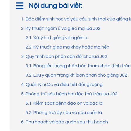
Nội dung bài viết:
1. Đặc điểm sinh học và yêu cầu sinh thái của giống 
2. Kỹ thuật ngâm ủ và gieo mạ lúa J02
2.1. Xử lý hạt giống và ngâm ủ
2.2. Kỹ thuật gieo mạ khay hoặc mạ nền
3. Quy trình bón phân cân đối cho lúa J02
3.1. Bảng liều lượng phân bón tham khảo (tính trê
3.2. Lưu ý quan trọng khi bón phân cho giống J02
4. Quản lý nước và điều tiết đồng ruộng
5. Phòng trừ sâu bệnh hại đặc thù trên lúa J02
5.1. Kiểm soát bệnh đạo ôn và bạc lá
5.2. Phòng trừ rầy nâu và sâu cuốn lá
6. Thu hoạch và bảo quản sau thu hoạch