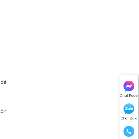
 đề
Chat Face
cần
Chat Zalo