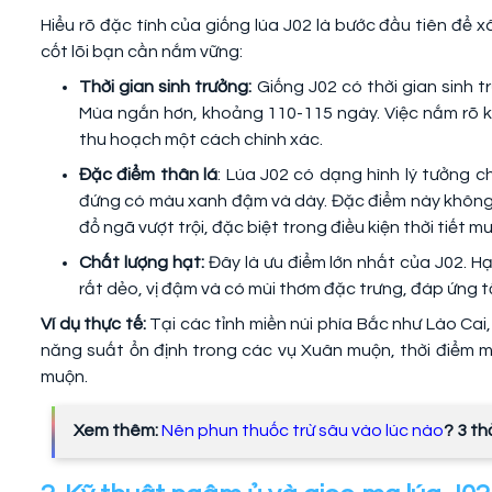
Hiểu rõ đặc tính của giống lúa J02 là bước đầu tiên để 
cốt lõi bạn cần nắm vững:
Thời gian sinh trưởng:
Giống J02 có thời gian sinh 
Mùa ngắn hơn, khoảng 110-115 ngày. Việc nắm rõ k
thu hoạch một cách chính xác.
Đặc điểm thân lá
: Lúa J02 có dạng hình lý tưởng 
đứng có màu xanh đậm và dày. Đặc điểm này không
đổ ngã vượt trội, đặc biệt trong điều kiện thời tiết m
Chất lượng hạt:
Đây là ưu điểm lớn nhất của J02. H
rất dẻo, vị đậm và có mùi thơm đặc trưng, đáp ứng tố
Ví dụ thực tế:
Tại các tỉnh miền núi phía Bắc như Lào Cai
năng suất ổn định trong các vụ Xuân muộn, thời điểm m
muộn.
Xem thêm:
Nên phun thuốc trừ sâu vào lúc nào
? 3 th