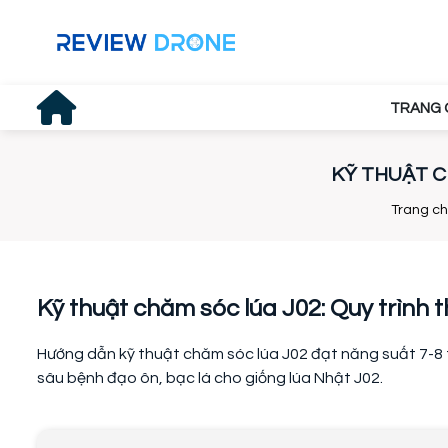
TRANG 
KỸ THUẬT C
Trang c
Kỹ thuật chăm sóc lúa J02: Quy trình
Hướng dẫn kỹ thuật chăm sóc lúa J02 đạt năng suất 7-8 tấ
sâu bệnh đạo ôn, bạc lá cho giống lúa Nhật J02.