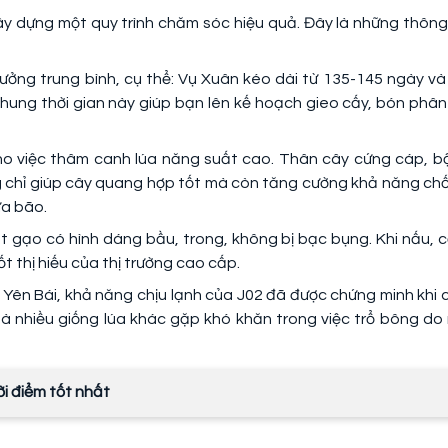
xây dựng một quy trình chăm sóc hiệu quả. Đây là những thông
trưởng trung bình, cụ thể: Vụ Xuân kéo dài từ 135-145 ngày và
hung thời gian này giúp bạn lên kế hoạch gieo cấy, bón phân
cho việc thâm canh lúa năng suất cao. Thân cây cứng cáp, bộ
 chỉ giúp cây quang hợp tốt mà còn tăng cường khả năng ch
ưa bão.
ạt gạo có hình dáng bầu, trong, không bị bạc bụng. Khi nấu, 
t thị hiếu của thị trường cao cấp.
, Yên Bái, khả năng chịu lạnh của J02 đã được chứng minh khi 
à nhiều giống lúa khác gặp khó khăn trong việc trổ bông do 
ời điểm tốt nhất