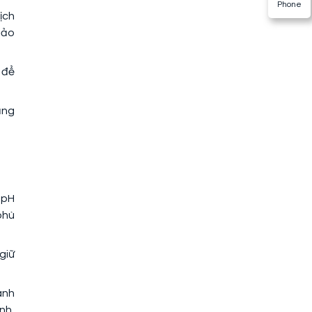
Phone
ịch
bảo
 để
ạng
 pH
phù
giữ
anh
nh,