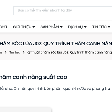
CHỦ
GIỚI THIỆU
SẢN PHẨM
DỊCH VỤ
TIN TỨC
HĂM SÓC LÚA J02: QUY TRÌNH THÂM CANH NĂ
hủ
Tin tức
Kỹ thuật chăm sóc lúa J02: Quy trình thâm canh năng
 thâm canh năng suất cao
n/ha. Chi tiết quy trình bón phân, quản lý nước và phòng trừ