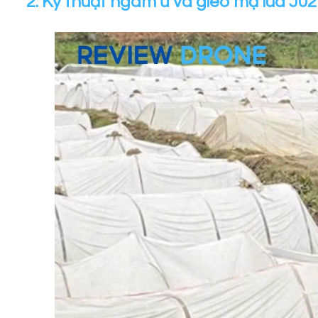
2. Kỹ thuật ngâm ủ và gieo mạ lúa J02