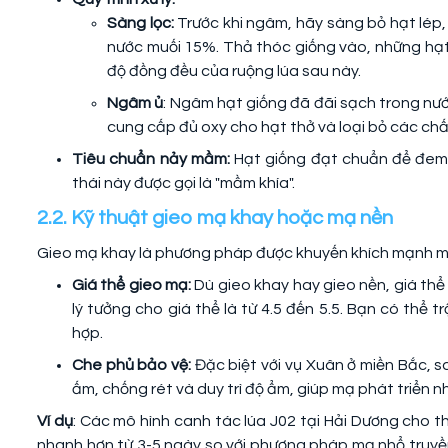
Sàng lọc:
Trước khi ngâm, hãy sàng bỏ hạt lép
nước muối 15%. Thả thóc giống vào, những hạt 
độ đồng đều của ruộng lúa sau này.
Ngâm ủ
: Ngâm hạt giống đã đãi sạch trong nướ
cung cấp đủ oxy cho hạt thở và loại bỏ các chấ
Tiêu chuẩn nảy mầm:
Hạt giống đạt chuẩn để đem 
thái này được gọi là "mầm khía".
2.2. Kỹ thuật gieo mạ khay hoặc mạ nền
Gieo mạ khay là phương pháp được khuyến khích mạnh mẽ 
Giá thể gieo mạ:
Dù gieo khay hay gieo nền, giá th
lý tưởng cho giá thể là từ 4.5 đến 5.5. Bạn có thể 
hợp.
Che phủ bảo vệ:
Đặc biệt với vụ Xuân ở miền Bắc, s
ấm, chống rét và duy trì độ ẩm, giúp mạ phát triển n
Ví dụ
: Các mô hình canh tác lúa J02 tại Hải Dương cho t
nhanh hơn từ 3-5 ngày so với phương pháp mạ nhổ truyền