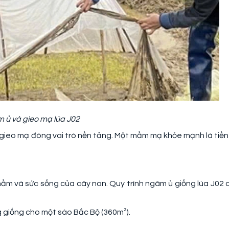
 ủ và gieo mạ lúa J02
gieo mạ đóng vai trò nền tảng. Một mầm mạ khỏe mạnh là tiền
 mầm và sức sống của cây non. Quy trình ngâm ủ giống lúa J02 
g giống cho một sào Bắc Bộ (360m²).