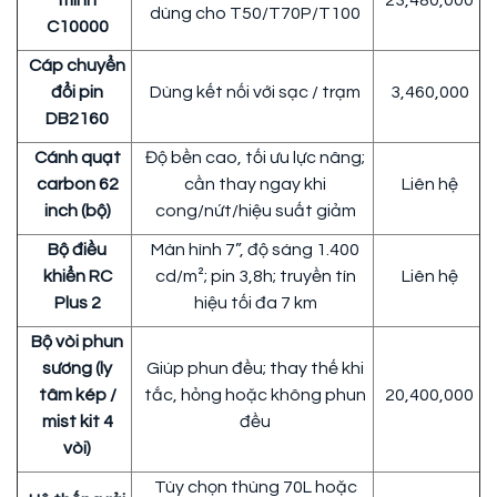
minh
23,480,000
dùng cho T50/T70P/T100
C10000
Cáp chuyển
đổi pin
Dùng kết nối với sạc / trạm
3,460,000
DB2160
Cánh quạt
Độ bền cao, tối ưu lực nâng;
carbon 62
cần thay ngay khi
Liên hệ
inch (bộ)
cong/nứt/hiệu suất giảm
Bộ điều
Màn hình 7”, độ sáng 1.400
khiển RC
cd/m²; pin 3,8h; truyền tín
Liên hệ
Plus 2
hiệu tối đa 7 km
Bộ vòi phun
sương (ly
Giúp phun đều; thay thế khi
tâm kép /
tắc, hỏng hoặc không phun
20,400,000
mist kit 4
đều
vòi)
Tùy chọn thùng 70L hoặc