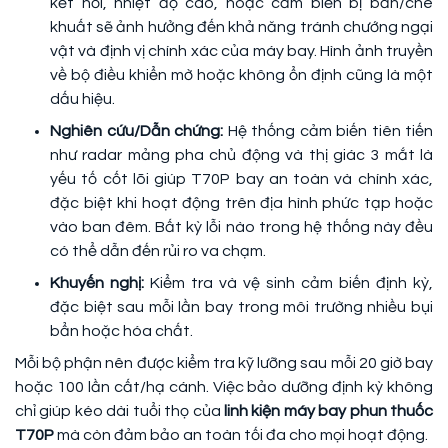
kết nối, nhiệt độ cao, hoặc cảm biến bị bẩn/che
khuất sẽ ảnh hưởng đến khả năng tránh chướng ngại
vật và định vị chính xác của máy bay. Hình ảnh truyền
về bộ điều khiển mờ hoặc không ổn định cũng là một
dấu hiệu.
Nghiên cứu/Dẫn chứng:
Hệ thống cảm biến tiên tiến
như radar mảng pha chủ động và thị giác 3 mắt là
yếu tố cốt lõi giúp T70P bay an toàn và chính xác,
đặc biệt khi hoạt động trên địa hình phức tạp hoặc
vào ban đêm. Bất kỳ lỗi nào trong hệ thống này đều
có thể dẫn đến rủi ro va chạm.
Khuyến nghị:
Kiểm tra và vệ sinh cảm biến định kỳ,
đặc biệt sau mỗi lần bay trong môi trường nhiều bụi
bẩn hoặc hóa chất.
Mỗi bộ phận nên được kiểm tra kỹ lưỡng sau mỗi 20 giờ bay
hoặc 100 lần cất/hạ cánh. Việc bảo dưỡng định kỳ không
chỉ giúp kéo dài tuổi thọ của
linh kiện máy bay phun thuốc
T70P
mà còn đảm bảo an toàn tối đa cho mọi hoạt động.