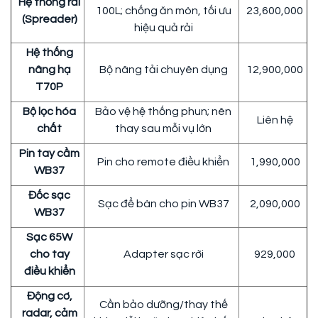
Hệ thống rải
100L; chống ăn mòn, tối ưu
23,600,000
(Spreader)
hiệu quả rải
Hệ thống
nâng hạ
Bộ nâng tải chuyên dụng
12,900,000
T70P
Bộ lọc hóa
Bảo vệ hệ thống phun; nên
Liên hệ
chất
thay sau mỗi vụ lớn
Pin tay cầm
Pin cho remote điều khiển
1,990,000
WB37
Đốc sạc
Sạc để bàn cho pin WB37
2,090,000
WB37
Sạc 65W
cho tay
Adapter sạc rời
929,000
điều khiển
Động cơ,
Cần bảo dưỡng/thay thế
radar, cảm