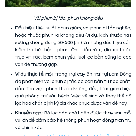
Vòi phun bị tắc, phun không đều
Dấu hiệu:
Hiệu suất phun giảm, vòi phun bị tắc nghẽn,
hoặc thuốc phun ra không đều (ví dụ, kích thước hạt
sương không đúng 50-500 μm) là những dấu hiệu cần
kiểm tra hệ thống phun. Ống dẫn rò rỉ, đĩa rải hoặc
trục vít tắc, bơm phun yếu, lưới lọc bẩn cũng là các
vấn đề thường gặp.
Ví dụ thực tế:
Một trang trại cây ăn trái tại Lâm Đồng
đã phát hiện vòi phun bị tắc do cặn bẩn từ hóa chất,
dẫn đến việc phun thuốc không đều, làm giảm hiệu
quả phòng trừ sâu bệnh. Việc vệ sinh và thay thế bộ
lọc hóa chất định kỳ đã khắc phục được vấn đề này.
Khuyến nghị:
Bộ lọc hóa chất nên được thay sau mỗi
vụ lớn để đảm bảo hệ thống phun hoạt động trơn tru
và chính xác.