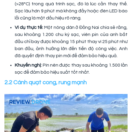
(>28°C) trong quá trình sạc, đó là lúc cần thay thế.
Sạc lâu hơn 9 phút mà không đầy hoặc đèn LED báo
lỗi cũng là một dấu hiệu rõ ràng.
Ví dụ thực tế:
Một nông dân ở Đồng Nai chia sẻ rằng,
sau khoảng 1.200 chu kỳ sạc, viên pin của anh bắt
đầu chỉ bay được khoảng 15 phút thay vì 25 phút như
ban đầu, ảnh hưởng lớn đến tiến độ công việc. Anh
đã quyết định thay pin mới để đảm bảo hiệu quả.
Khuyến nghị:
Pin nên được thay sau khoảng 1.500 lần
sạc để đảm bảo hiệu suất tốt nhất.
2.2 Cánh quạt cong, rung mạnh