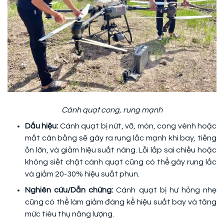
Cánh quạt cong, rung mạnh
Dấu hiệu:
Cánh quạt bị nứt, vỡ, mòn, cong vênh hoặc
mất cân bằng sẽ gây ra rung lắc mạnh khi bay, tiếng
ồn lớn, và giảm hiệu suất nâng. Lỗi lắp sai chiều hoặc
không siết chặt cánh quạt cũng có thể gây rung lắc
và giảm 20-30% hiệu suất phun.
Nghiên cứu/Dẫn chứng:
Cánh quạt bị hư hỏng nhẹ
cũng có thể làm giảm đáng kể hiệu suất bay và tăng
mức tiêu thụ năng lượng.