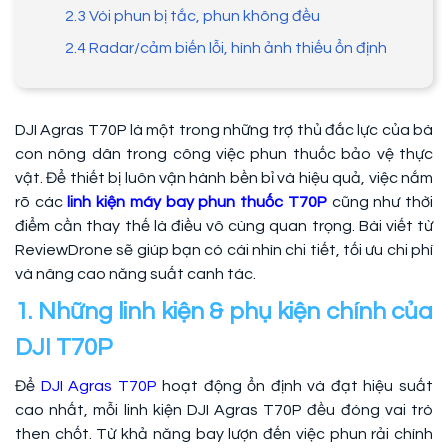
2.3 Vòi phun bị tắc, phun không đều
2.4 Radar/cảm biến lỗi, hình ảnh thiếu ổn định
DJI Agras T70P là một trong những trợ thủ đắc lực của bà
con nông dân trong công việc phun thuốc bảo vệ thực
vật. Để thiết bị luôn vận hành bền bỉ và hiệu quả, việc nắm
rõ các
linh kiện máy bay phun thuốc T70P
cũng như thời
điểm cần thay thế là điều vô cùng quan trọng. Bài viết từ
ReviewDrone sẽ giúp bạn có cái nhìn chi tiết, tối ưu chi phí
và nâng cao năng suất canh tác.
1. Những linh kiện & phụ kiện chính của
DJI T70P
Để
DJI Agras T70P
hoạt động ổn định và đạt hiệu suất
cao nhất, mỗi linh kiện DJI Agras T70P đều đóng vai trò
then chốt. Từ khả năng bay lượn đến việc phun rải chính