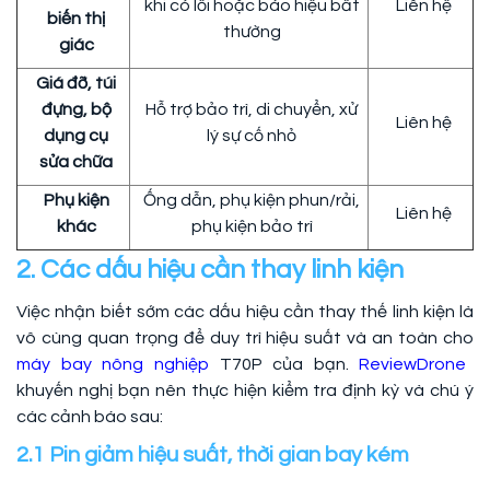
khi có lỗi hoặc báo hiệu bất
Liên hệ
biến thị
thường
giác
Giá đỡ, túi
đựng, bộ
Hỗ trợ bảo trì, di chuyển, xử
Liên hệ
dụng cụ
lý sự cố nhỏ
sửa chữa
Phụ kiện
Ống dẫn, phụ kiện phun/rải,
Liên hệ
khác
phụ kiện bảo trì
2. Các dấu hiệu cần thay linh kiện
Việc nhận biết sớm các dấu hiệu cần thay thế linh kiện là
vô cùng quan trọng để duy trì hiệu suất và an toàn cho
máy bay nông nghiệp
T70P của bạn.
ReviewDrone
khuyến nghị bạn nên thực hiện kiểm tra định kỳ và chú ý
các cảnh báo sau:
2.1 Pin giảm hiệu suất, thời gian bay kém