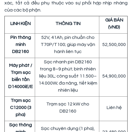
xác, tất cả đều phụ thuộc vào sự phối hợp nhịp nhàng
của các bộ phận.
GIÁ BÁN
LINH KIỆN
THÔNG TIN
(VNĐ)
Pin thông
52V, 41Ah, pin chuẩn cho
minh
T70P/T100; giúp máy vận
52,500,000
DB2160
hành liên tục
Sạc nhanh pin DB2160
Máy phát /
trong 8–9 phút; bình nhiên
Trạm sạc
liệu 30L; công suất 11.500–
54,900,000
biến tần
14.000W; đa năng, tiết kiệm
D14000iE/E
nhiên liệu
Trạm sạc
Trạm sạc 12 kW cho
C12000 (3
Liên hệ
DB2160
pha)
Sạc thông
Sạc chuyên dụng (1 pha),