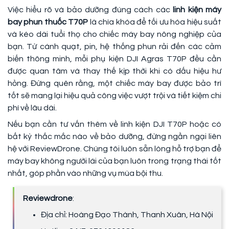
Việc hiểu rõ và bảo dưỡng đúng cách các
linh kiện máy
bay phun thuốc T70P
là chìa khóa để tối ưu hóa hiệu suất
và kéo dài tuổi thọ cho chiếc máy bay nông nghiệp của
bạn. Từ cánh quạt, pin, hệ thống phun rải đến các cảm
biến thông minh, mỗi phụ kiện DJI Agras T70P đều cần
được quan tâm và thay thế kịp thời khi có dấu hiệu hư
hỏng. Đừng quên rằng, một chiếc máy bay được bảo trì
tốt sẽ mang lại hiệu quả công việc vượt trội và tiết kiệm chi
phí về lâu dài.
Nếu bạn cần tư vấn thêm về linh kiện DJI T70P hoặc có
bất kỳ thắc mắc nào về bảo dưỡng, đừng ngần ngại liên
hệ với ReviewDrone. Chúng tôi luôn sẵn lòng hỗ trợ bạn để
máy bay không người lái của bạn luôn trong trạng thái tốt
nhất, góp phần vào những vụ mùa bội thu.
Reviewdrone
:
Địa chỉ: Hoàng Đạo Thành, Thanh Xuân, Hà Nội