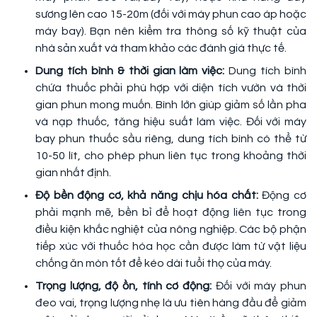
sương lên cao 15-20m (đối với máy phun cao áp hoặc
máy bay). Bạn nên kiểm tra thông số kỹ thuật của
nhà sản xuất và tham khảo các đánh giá thực tế.
Dung tích bình & thời gian làm việc:
Dung tích bình
chứa thuốc phải phù hợp với diện tích vườn và thời
gian phun mong muốn. Bình lớn giúp giảm số lần pha
và nạp thuốc, tăng hiệu suất làm việc. Đối với máy
bay phun thuốc sầu riêng, dung tích bình có thể từ
10-50 lít, cho phép phun liên tục trong khoảng thời
gian nhất định.
Độ bền động cơ, khả năng chịu hóa chất:
Động cơ
phải mạnh mẽ, bền bỉ để hoạt động liên tục trong
điều kiện khắc nghiệt của nông nghiệp. Các bộ phận
tiếp xúc với thuốc hóa học cần được làm từ vật liệu
chống ăn mòn tốt để kéo dài tuổi thọ của máy.
Trọng lượng, độ ồn, tính cơ động:
Đối với máy phun
đeo vai, trọng lượng nhẹ là ưu tiên hàng đầu để giảm