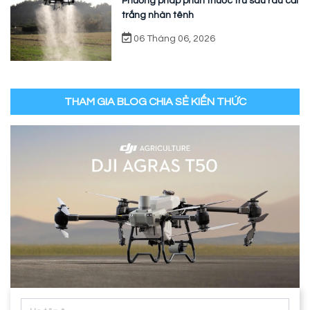
Phương pháp phun thuốc trừ sâu rau cải
trắng nhàn tênh
06 Tháng 06, 2026
THAM GIA BLOG CHIA SẺ KIẾN THỨC