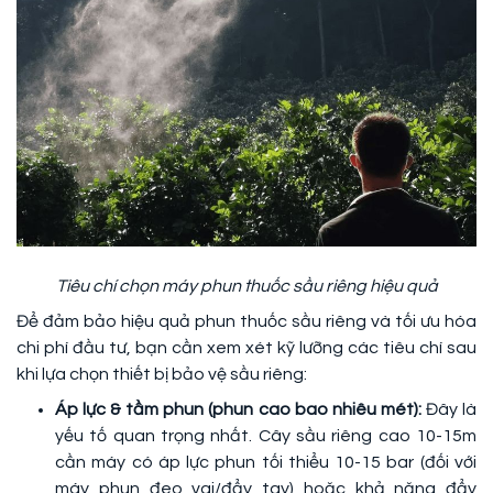
Tiêu chí chọn máy phun thuốc sầu riêng hiệu quả
Để đảm bảo hiệu quả phun thuốc sầu riêng và tối ưu hóa
chi phí đầu tư, bạn cần xem xét kỹ lưỡng các tiêu chí sau
khi lựa chọn thiết bị bảo vệ sầu riêng:
Áp lực & tầm phun (phun cao bao nhiêu mét):
Đây là
yếu tố quan trọng nhất. Cây sầu riêng cao 10-15m
cần máy có áp lực phun tối thiểu 10-15 bar (đối với
máy phun đeo vai/đẩy tay) hoặc khả năng đẩy