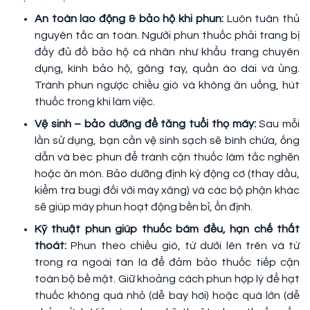
An toàn lao động & bảo hộ khi phun:
Luôn tuân thủ
nguyên tắc an toàn. Người phun thuốc phải trang bị
đầy đủ đồ bảo hộ cá nhân như khẩu trang chuyên
dụng, kính bảo hộ, găng tay, quần áo dài và ủng.
Tránh phun ngược chiều gió và không ăn uống, hút
thuốc trong khi làm việc.
Vệ sinh – bảo dưỡng để tăng tuổi thọ máy:
Sau mỗi
lần sử dụng, bạn cần vệ sinh sạch sẽ bình chứa, ống
dẫn và béc phun để tránh cặn thuốc làm tắc nghẽn
hoặc ăn mòn. Bảo dưỡng định kỳ động cơ (thay dầu,
kiểm tra bugi đối với máy xăng) và các bộ phận khác
sẽ giúp máy phun hoạt động bền bỉ, ổn định.
Kỹ thuật phun giúp thuốc bám đều, hạn chế thất
thoát:
Phun theo chiều gió, từ dưới lên trên và từ
trong ra ngoài tán lá để đảm bảo thuốc tiếp cận
toàn bộ bề mặt. Giữ khoảng cách phun hợp lý để hạt
thuốc không quá nhỏ (dễ bay hơi) hoặc quá lớn (dễ