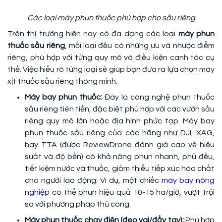
Các loại máy phun thuốc phù hợp cho sầu riêng
Trên thị trường hiện nay có đa dạng các loại
máy phun
thuốc sầu riêng
, mỗi loại đều có những ưu và nhược điểm
riêng, phù hợp với từng quy mô và điều kiện canh tác cụ
thể. Việc hiểu rõ từng loại sẽ giúp bạn đưa ra lựa chọn máy
xịt thuốc sầu riêng thông minh.
Máy bay phun thuốc:
Đây là công nghệ phun thuốc
sầu riêng tiên tiến, đặc biệt phù hợp với các vườn sầu
riêng quy mô lớn hoặc địa hình phức tạp. Máy bay
phun thuốc sầu riêng của các hãng như DJI, XAG,
hay TTA (được ReviewDrone đánh giá cao về hiệu
suất và độ bền) có khả năng phun nhanh, phủ đều,
tiết kiệm nước và thuốc, giảm thiểu tiếp xúc hóa chất
cho người lao động. Ví dụ, một chiếc
máy bay nông
nghiệp
có thể phun hiệu quả 10-15 ha/giờ, vượt trội
so với phương pháp thủ công.
Máy phun thuốc chạy điện (đeo vai/đẩy tay):
Phù hợp