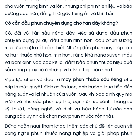
cho vườn trung bình và lớn, nhưng chi phí nhiên liệu và bảo
dưỡng cao hơn, đồng thời gây tiếng ồn và khí thải.
Có cần đầu phun chuyên dụng cho tán dày không?
Có, đối với tán sầu riêng dày, việc sử dụng đầu phun
chuyên dụng (ví dụ: đầu phun hình nón, đầu phun sương
mù siêu mịn) là rất cần thiết. Những đầu phun này giúp tạo
ra hạt thuốc nhỏ hơn, mịn hơn, tăng khả năng xuyên thấu
và bám dính vào các kẽ lá, đảm bảo phun thuốc hiệu quả
sầu riêng ngay cả ở những vị trí khó tiếp cận nhất.
Việc lựa chọn và đầu tư
máy phun thuốc sầu riêng
phù
hợp là một quyết định chiến lược, ảnh hưởng trực tiếp đến
năng suất và lợi nhuận của vườn. Sau khi xác định quy mô
vườn và nhu cầu phun cụ thể, bạn nên so sánh thông số
kỹ thuật, công nghệ, và dịch vụ bảo hành từ các nhà
cung cấp uy tín để chọn máy phun thuốc tốt nhất.
Đừng ngần ngại tham khảo thêm các chủ đề liên quan về
công nghệ phun thuốc nông nghiệp và giải pháp phun