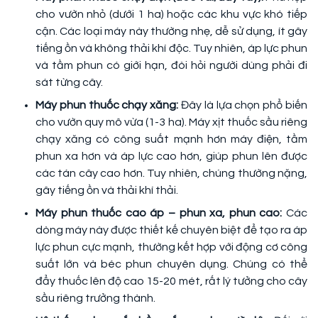
cho vườn nhỏ (dưới 1 ha) hoặc các khu vực khó tiếp
cận. Các loại máy này thường nhẹ, dễ sử dụng, ít gây
tiếng ồn và không thải khí độc. Tuy nhiên, áp lực phun
và tầm phun có giới hạn, đòi hỏi người dùng phải đi
sát từng cây.
Máy phun thuốc chạy xăng:
Đây là lựa chọn phổ biến
cho vườn quy mô vừa (1-3 ha). Máy xịt thuốc sầu riêng
chạy xăng có công suất mạnh hơn máy điện, tầm
phun xa hơn và áp lực cao hơn, giúp phun lên được
các tán cây cao hơn. Tuy nhiên, chúng thường nặng,
gây tiếng ồn và thải khí thải.
Máy phun thuốc cao áp – phun xa, phun cao:
Các
dòng máy này được thiết kế chuyên biệt để tạo ra áp
lực phun cực mạnh, thường kết hợp với động cơ công
suất lớn và béc phun chuyên dụng. Chúng có thể
đẩy thuốc lên độ cao 15-20 mét, rất lý tưởng cho cây
sầu riêng trưởng thành.