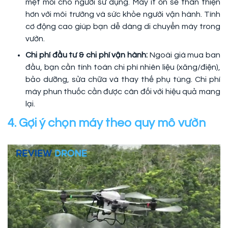
mệt mỏi cho người sử dụng. Máy ít ồn sẽ thân thiện
hơn với môi trường và sức khỏe người vận hành. Tính
cơ động cao giúp bạn dễ dàng di chuyển máy trong
vườn.
Chi phí đầu tư & chi phí vận hành:
Ngoài giá mua ban
đầu, bạn cần tính toán chi phí nhiên liệu (xăng/điện),
bảo dưỡng, sửa chữa và thay thế phụ tùng. Chi phí
máy phun thuốc cần được cân đối với hiệu quả mang
lại.
4. Gợi ý chọn máy theo quy mô vườn