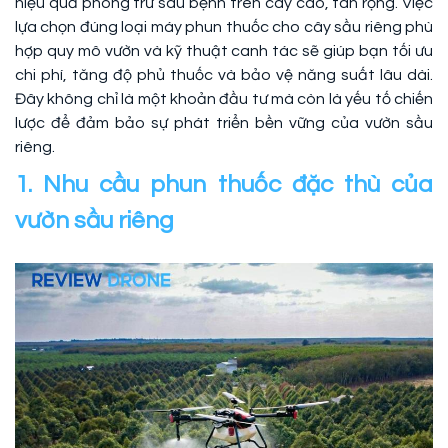
hiệu quả phòng trừ sâu bệnh trên cây cao, tán rộng. Việc
lựa chọn đúng loại máy phun thuốc cho cây sầu riêng phù
hợp quy mô vườn và kỹ thuật canh tác sẽ giúp bạn tối ưu
chi phí, tăng độ phủ thuốc và bảo vệ năng suất lâu dài.
Đây không chỉ là một khoản đầu tư mà còn là yếu tố chiến
lược để đảm bảo sự phát triển bền vững của vườn sầu
riêng.
1. Nhu cầu phun thuốc đặc thù của
vườn sầu riêng