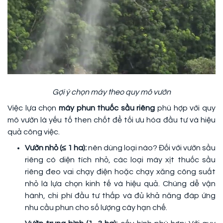
Gợi ý chọn máy theo quy mô vườn
Việc lựa chọn
máy phun thuốc sầu riêng
phù hợp với quy
mô vườn là yếu tố then chốt để tối ưu hóa đầu tư và hiệu
quả công việc.
Vườn nhỏ (≤ 1 ha):
nên dùng loại nào? Đối với vườn sầu
riêng có diện tích nhỏ, các loại máy xịt thuốc sầu
riêng đeo vai chạy điện hoặc chạy xăng công suất
nhỏ là lựa chọn kinh tế và hiệu quả. Chúng dễ vận
hành, chi phí đầu tư thấp và đủ khả năng đáp ứng
nhu cầu phun cho số lượng cây hạn chế.