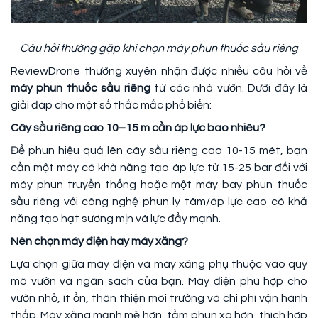
Câu hỏi thường gặp khi chọn máy phun thuốc sầu riêng
ReviewDrone thường xuyên nhận được nhiều câu hỏi về
máy phun thuốc sầu riêng
từ các nhà vườn. Dưới đây là
giải đáp cho một số thắc mắc phổ biến:
Cây sầu riêng cao 10–15 m cần áp lực bao nhiêu?
Để phun hiệu quả lên cây sầu riêng cao 10-15 mét, bạn
cần một máy có khả năng tạo áp lực từ 15-25 bar đối với
máy phun truyền thống hoặc một máy bay phun thuốc
sầu riêng với công nghệ phun ly tâm/áp lực cao có khả
năng tạo hạt sương mịn và lực đẩy mạnh.
Nên chọn máy điện hay máy xăng?
Lựa chọn giữa máy điện và máy xăng phụ thuộc vào quy
mô vườn và ngân sách của bạn. Máy điện phù hợp cho
vườn nhỏ, ít ồn, thân thiện môi trường và chi phí vận hành
thấp. Máy xăng mạnh mẽ hơn, tầm phun xa hơn, thích hợp