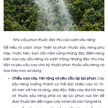
Nhu cầu phun thuốc đặc thù của vườn sầu riêng
Để hiểu rõ cách chọn thiết bị phun thuốc sầu riêng phù
hợp, trước tiên, bạn cần nắm vững những đặc điểm riêng
biệt của cây sầu riêng và vườn trồng. Những đặc thù này
đặt ra yêu cầu cao cho kỹ thuật phun thuốc sầu riêng và
loại máy móc sử dụng.
Chiều cao cây, tán rộng và yêu cầu áp lực phun:
Cây
sầu riêng trưởng thành có thể đạt chiều cao từ 10-
20 mét với tán lá rộng, dày đặc. Điều này đòi hỏi máy
xịt thuốc sầu riêng phải có áp lực phun cực lớn để
đưa thuốc lên đến ngọn cây và len lỏi vào từng kẽ lá.