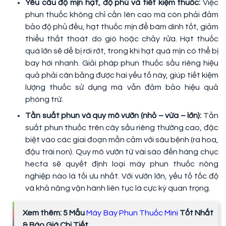
Yêu cầu độ mịn hạt, độ phủ và tiết kiệm thuốc:
Việc
phun thuốc không chỉ cần lên cao mà còn phải đảm
bảo độ phủ đều, hạt thuốc mịn để bám dính tốt, giảm
thiểu thất thoát do gió hoặc chảy rửa. Hạt thuốc
quá lớn sẽ dễ bị rơi rớt, trong khi hạt quá mịn có thể bị
bay hơi nhanh. Giải pháp phun thuốc sầu riêng hiệu
quả phải cân bằng được hai yếu tố này, giúp tiết kiệm
lượng thuốc sử dụng mà vẫn đảm bảo hiệu quả
phòng trừ.
Tần suất phun và quy mô vườn (nhỏ – vừa – lớn):
Tần
suất phun thuốc trên cây sầu riêng thường cao, đặc
biệt vào các giai đoạn mẫn cảm với sâu bệnh (ra hoa,
đậu trái non). Quy mô vườn từ vài sào đến hàng chục
hecta sẽ quyết định loại máy phun thuốc nông
nghiệp nào là tối ưu nhất. Với vườn lớn, yếu tố tốc độ
và khả năng vận hành liên tục là cực kỳ quan trọng.
Xem thêm: 5 Mẫu
Máy Bay Phun Thuốc Mini
Tốt Nhất
& Báo Giá Chi Tiết