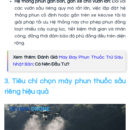
Hệ thống phun gắn bồn, gắn xe cho vườn lớn:
Đối với
các vườn sầu riêng quy mô rất lớn, việc lắp đặt hệ
thống phun cố định hoặc gắn trên xe kéo/xe tải là
giải pháp tối ưu. Hệ thống này cho phép phun đồng
loạt nhiều cây cùng lúc, tiết kiệm thời gian và nhân
công, đồng thời đảm bảo độ phủ đồng đều trên diện
rộng.
Xem thêm: Đánh Giá
Máy Bay Phun Thuốc Trừ Sâu
Nhật Bản
: Có Nên Đầu Tư?
3. Tiêu chí chọn máy phun thuốc sầu
riêng hiệu quả