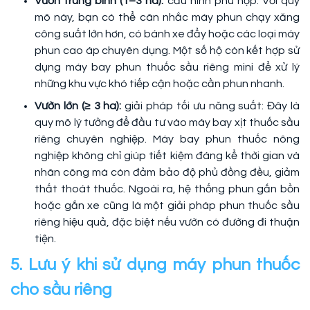
Vườn trung bình (1–3 ha):
cấu hình phù hợp: Với quy
mô này, bạn có thể cân nhắc máy phun chạy xăng
công suất lớn hơn, có bánh xe đẩy hoặc các loại máy
phun cao áp chuyên dụng. Một số hộ còn kết hợp sử
dụng máy bay phun thuốc sầu riêng mini để xử lý
những khu vực khó tiếp cận hoặc cần phun nhanh.
Vườn lớn (≥ 3 ha):
giải pháp tối ưu năng suất: Đây là
quy mô lý tưởng để đầu tư vào máy bay xịt thuốc sầu
riêng chuyên nghiệp. Máy bay phun thuốc nông
nghiệp không chỉ giúp tiết kiệm đáng kể thời gian và
nhân công mà còn đảm bảo độ phủ đồng đều, giảm
thất thoát thuốc. Ngoài ra, hệ thống phun gắn bồn
hoặc gắn xe cũng là một giải pháp phun thuốc sầu
riêng hiệu quả, đặc biệt nếu vườn có đường đi thuận
tiện.
5. Lưu ý khi sử dụng máy phun thuốc
cho sầu riêng