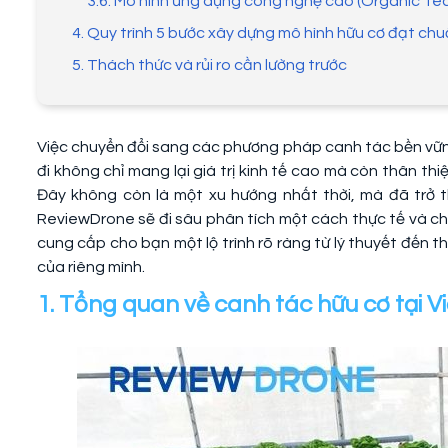
3.6. Mô hình ứng dụng công nghệ cao (Organic Te
4. Quy trình 5 bước xây dựng mô hình hữu cơ đạt ch
5. Thách thức và rủi ro cần lường trước
Việc chuyển đổi sang các phương pháp canh tác bền vững
đi không chỉ mang lại giá trị kinh tế cao mà còn thân thiệ
Đây không còn là một xu hướng nhất thời, mà đã trở th
ReviewDrone sẽ đi sâu phân tích một cách thực tế và chi
cung cấp cho bạn một lộ trình rõ ràng từ lý thuyết đến t
của riêng mình.
1. Tổng quan về canh tác hữu cơ tại 