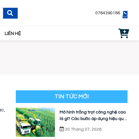
0764390186
LIÊN HỆ
TIN TỨC MỚI
ác,
Mô hình trồng trọt công nghệ cao
là gì? Các bước áp dụng hiệu quả
cho nhà vườn
20 Tháng 07, 2026