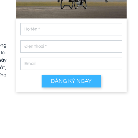
ớng
lời.
này
ất,
ững
ĐĂNG KÝ NGAY