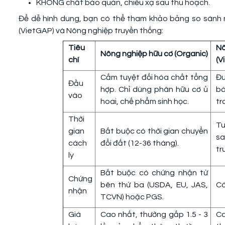
KHÔNG chất bảo quản, chiếu xạ sau thu hoạch.
Để dễ hình dung, bạn có thể tham khảo bảng so sánh 
(VietGAP) và Nông nghiệp truyền thống:
Tiêu
N
Nông nghiệp hữu cơ (Organic)
chí
(V
Cấm tuyệt đối hóa chất tổng
Đ
Đầu
hợp. Chỉ dùng phân hữu cơ ủ
bó
vào
hoai, chế phẩm sinh học.
tr
Thời
Tu
gian
Bắt buộc có thời gian chuyển
sa
cách
đổi đất (12-36 tháng).
tr
ly
Bắt buộc có chứng nhận từ
Chứng
bên thứ ba (USDA, EU, JAS,
Có
nhận
TCVN) hoặc PGS.
Giá
Cao nhất, thường gấp 1.5 - 3
Ca