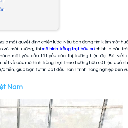
ch)
uẩn
 là một quyết định chiến lược. Nếu bạn đang tìm kiếm một hư
n với môi trường, thì
mô hình trồng trọt hữu cơ
chính là câu trả 
ành một yêu cầu tất yếu của thị trường hiện đại. Bài viết 
 tiết về các mô hình trồng trọt theo hướng hữu cơ hiệu quả nh
hực tiễn, giúp bạn tự tin bắt đầu hành trình nông nghiệp bền v
Việt Nam