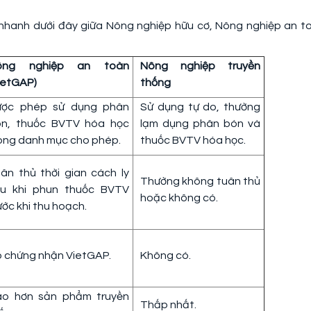
nhanh dưới đây giữa Nông nghiệp hữu cơ, Nông nghiệp an t
ông nghiệp an toàn
Nông nghiệp truyền
ietGAP)
thống
ược phép sử dụng phân
Sử dụng tự do, thường
n, thuốc BVTV hóa học
lạm dụng phân bón và
ong danh mục cho phép.
thuốc BVTV hóa học.
ân thủ thời gian cách ly
Thường không tuân thủ
u khi phun thuốc BVTV
hoặc không có.
ước khi thu hoạch.
 chứng nhận VietGAP.
Không có.
o hơn sản phẩm truyền
Thấp nhất.