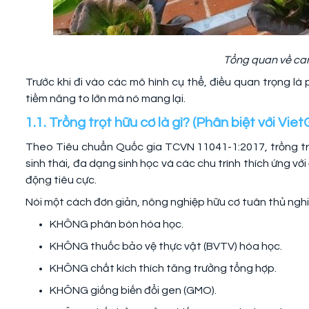
Tổng quan về can
Trước khi đi vào các mô hình cụ thể, điều quan trọng l
tiềm năng to lớn mà nó mang lại.
1.1. Trồng trọt hữu cơ là gì? (Phân biệt với Vie
Theo Tiêu chuẩn Quốc gia TCVN 11041-1:2017, trồng tr
sinh thái, đa dạng sinh học và các chu trình thích ứng vớ
động tiêu cực.
Nói một cách đơn giản, nông nghiệp hữu cơ tuân thủ ng
KHÔNG phân bón hóa học.
KHÔNG thuốc bảo vệ thực vật (BVTV) hóa học.
KHÔNG chất kích thích tăng trưởng tổng hợp.
KHÔNG giống biến đổi gen (GMO).