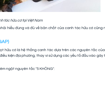
h tác hữu cơ tại Việt Nam
à phải hiểu đúng và đủ về bản chất của canh tác hữu cơ cũng 
tGAP)
ọt hữu cơ là hệ thống canh tác dựa trên các nguyên tắc của
i điều kiện địa phương, thay vì sử dụng các yếu tố đầu vào gây 
hiêm ngặt nguyên tắc "5 KHÔNG":