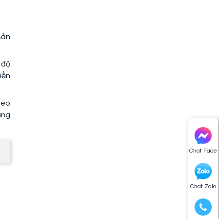
sản
 độ
iển
heo
áng
Chat Face
Chat Zalo