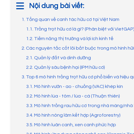
Nội dung bài viết:
1. Tổng quan về canh tác hữu cơ tại Việt Nam
1.1. Trồng trọt hữu cơ là gì? (Phân biệt với VietGAP
1.2. Tiềm năng thị trường và lợi ích kinh tế
2. Các nguyên tắc cốt lõi bắt buộc trong mô hình hữ
2.1. Quản lý đất và dinh dưỡng
2.2. Quản lý sâu bệnh hại (IPM hữu cơ)
3. Top 6 mô hình trồng trọt hữu cơ phổ biến và hiệu 
3.1. Mô hình vườn - ao - chuồng (VAC) khép kín
3.2. Mô hình lúa - tôm / lúa - cá (Thuận thiên)
3.3. Mô hình trồng rau hữu cơ trong nhà màng/nhà 
3.4. Mô hình nông lâm kết hợp (Agroforestry)
3.5. Mô hình luân canh, xen canh phức hợp