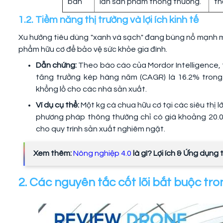
bán
lần sản phẩm thông thường.
th
1.2. Tiềm năng thị trường và lợi ích kinh tế
Xu hướng tiêu dùng "xanh và sạch" đang bùng nổ mạnh mẽ
phẩm hữu cơ để bảo vệ sức khỏe gia đình.
Dẫn chứng:
Theo báo cáo của Mordor Intelligence, 
tăng trưởng kép hàng năm (CAGR) là 16.2% trong 
khổng lồ cho các nhà sản xuất.
Ví dụ cụ thể:
Một kg cà chua hữu cơ tại các siêu thị l
phương pháp thông thường chỉ có giá khoảng 20.00
cho quy trình sản xuất nghiêm ngặt.
Xem thêm:
Nông nghiệp 4.0
là gì? Lợi ích & Ứng dụng 
2. Các nguyên tắc cốt lõi bắt buộc tr