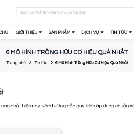
CHỦ
GIỚI THIỆU
SẢN PHẨM
DỊCH VỤ
TIN TỨC
6 MÔ HÌNH TRỒNG HỮU CƠ HIỆU QUẢ NHẤT
Trang chủ
Tin tức
6 Mô Hình Trồng Hữu Cơ Hiệu Quả Nhất
ất
tế cao nhất hiện nay. Kèm hướng dẫn quy trình áp dụng chuẩn x