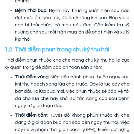
chúng.
Bệnh thối búp:
Bệnh này thường xuất hiện sau các
đợt mưa ẩm kéo dài, độ ẩm không khí cao. Búp và lá
non bị thối nhũn, có màu nâu đen. Cần kiểm tra kỹ
nương chè sau mỗi trận mưa lớn để phát hiện và xử lý
kịp thời.
1.2. Thời điểm phun trong chu kỳ thu hái
Thời điểm phun thuốc cho chè trong chu kỳ thu hái là cực
kỳ quan trọng để đảm bảo an toàn sản phẩm.
Thời điểm vàng:
Nên tiến hành phun thuốc ngay sau
khi thu hoạch xong lứa chè trước. Đây là lúc cây chè
bắt đầu ra lứa búp mới, việc phun thuốc sẽ bảo vệ tối
đa cho lứa chè này khỏi sự tấn công của sâu bệnh
ngay từ giai đoạn đầu.
Thời điểm cấm:
Tuyệt đối không phun thuốc khi chè
đang ở giai đoạn búp non sắp đến ngày thu hái. Việc
này sẽ vi phạm thời gian cách ly (PHI), khiến dư lượng