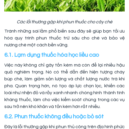
Các lỗi thường gặp khi phun thuốc cho cây chè
Tránh những sai lầm phổ biến sau đây sẽ giúp bạn tối ưu
hóa quy trình phun thuốc trừ sâu cho chè và bảo vệ
nương chè một cách bền vững.
6.1. Lạm dụng thuốc hóa học liều cao
Việc này không chỉ gây tốn kém mà còn để lại nhiều hậu
quả nghiêm trọng. Nó có thể dẫn đến hiện tượng cháy
búp chè, làm giảm sản lượng và chất lượng nước trà khi
pha. Quan trọng hơn, nó tạo áp lực chọn lọc, khiến các
loài như nhện đỏ và rầy xanh nhanh chóng hình thành tính
kháng thuốc, làm cho việc kiểm soát chúng trong các vụ
sau trở nên khó khăn và tốn kém hơn rất nhiều.
6.2. Phun thuốc không đều hoặc bỏ sót
Đây là lỗi thường gặp khi phun thủ công trên địa hình phức