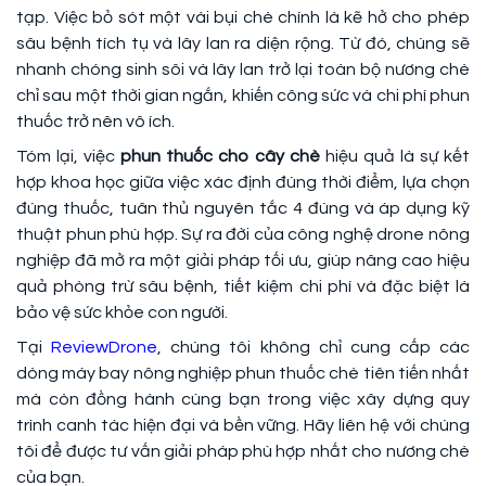
tạp. Việc bỏ sót một vài bụi chè chính là kẽ hở cho phép
sâu bệnh tích tụ và lây lan ra diện rộng. Từ đó, chúng sẽ
nhanh chóng sinh sôi và lây lan trở lại toàn bộ nương chè
chỉ sau một thời gian ngắn, khiến công sức và chi phí phun
thuốc trở nên vô ích.
Tóm lại, việc
phun thuốc cho cây chè
hiệu quả là sự kết
hợp khoa học giữa việc xác định đúng thời điểm, lựa chọn
đúng thuốc, tuân thủ nguyên tắc 4 đúng và áp dụng kỹ
thuật phun phù hợp. Sự ra đời của công nghệ drone nông
nghiệp đã mở ra một giải pháp tối ưu, giúp nâng cao hiệu
quả phòng trừ sâu bệnh, tiết kiệm chi phí và đặc biệt là
bảo vệ sức khỏe con người.
Tại
ReviewDrone
, chúng tôi không chỉ cung cấp các
dòng máy bay nông nghiệp phun thuốc chè tiên tiến nhất
mà còn đồng hành cùng bạn trong việc xây dựng quy
trình canh tác hiện đại và bền vững. Hãy liên hệ với chúng
tôi để được tư vấn giải pháp phù hợp nhất cho nương chè
của bạn.