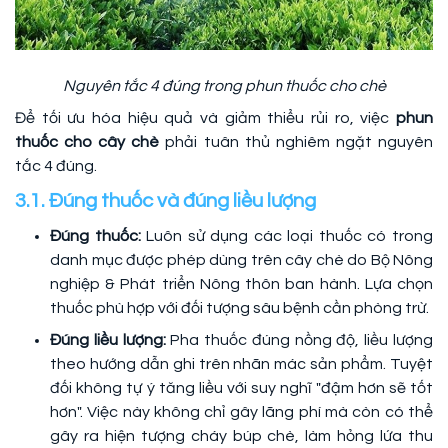
Nguyên tắc 4 đúng trong phun thuốc cho chè
Để tối ưu hóa hiệu quả và giảm thiểu rủi ro, việc
phun
thuốc cho cây chè
phải tuân thủ nghiêm ngặt nguyên
tắc 4 đúng.
3.1. Đúng thuốc và đúng liều lượng
Đúng thuốc:
Luôn sử dụng các loại thuốc có trong
danh mục được phép dùng trên cây chè do Bộ Nông
nghiệp & Phát triển Nông thôn ban hành. Lựa chọn
thuốc phù hợp với đối tượng sâu bệnh cần phòng trừ.
Đúng liều lượng:
Pha thuốc đúng nồng độ, liều lượng
theo hướng dẫn ghi trên nhãn mác sản phẩm. Tuyệt
đối không tự ý tăng liều với suy nghĩ "đậm hơn sẽ tốt
hơn". Việc này không chỉ gây lãng phí mà còn có thể
gây ra hiện tượng cháy búp chè, làm hỏng lứa thu