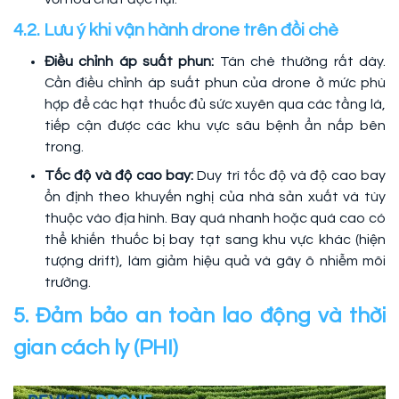
4.2. Lưu ý khi vận hành drone trên đồi chè
Điều chỉnh áp suất phun:
Tán chè thường rất dày.
Cần điều chỉnh áp suất phun của drone ở mức phù
hợp để các hạt thuốc đủ sức xuyên qua các tầng lá,
tiếp cận được các khu vực sâu bệnh ẩn nấp bên
trong.
Tốc độ và độ cao bay:
Duy trì tốc độ và độ cao bay
ổn định theo khuyến nghị của nhà sản xuất và tùy
thuộc vào địa hình. Bay quá nhanh hoặc quá cao có
thể khiến thuốc bị bay tạt sang khu vực khác (hiện
tượng drift), làm giảm hiệu quả và gây ô nhiễm môi
trường.
5. Đảm bảo an toàn lao động và thời
gian cách ly (PHI)