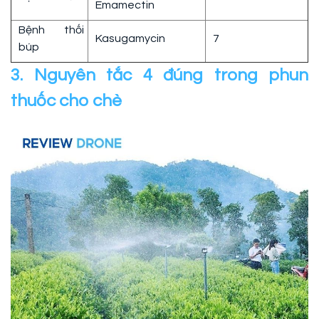
Emamectin
Bệnh thối
Kasugamycin
7
búp
3. Nguyên tắc 4 đúng trong phun
thuốc cho chè