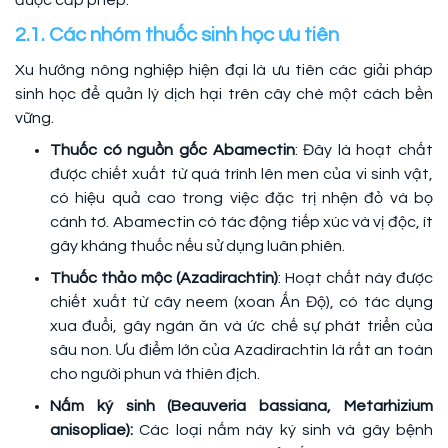
được cấp phép.
2.1. Các nhóm thuốc sinh học ưu tiên
Xu hướng nông nghiệp hiện đại là ưu tiên các giải pháp
sinh học để quản lý dịch hại trên cây chè một cách bền
vững.
Thuốc có nguồn gốc Abamectin
: Đây là hoạt chất
được chiết xuất từ quá trình lên men của vi sinh vật,
có hiệu quả cao trong việc đặc trị nhện đỏ và bọ
cánh tơ. Abamectin có tác động tiếp xúc và vị độc, ít
gây kháng thuốc nếu sử dụng luân phiên.
Thuốc thảo mộc (Azadirachtin)
: Hoạt chất này được
chiết xuất từ cây neem (xoan Ấn Độ), có tác dụng
xua đuổi, gây ngán ăn và ức chế sự phát triển của
sâu non. Ưu điểm lớn của Azadirachtin là rất an toàn
cho người phun và thiên địch.
Nấm ký sinh (Beauveria bassiana, Metarhizium
anisopliae):
Các loại nấm này ký sinh và gây bệnh