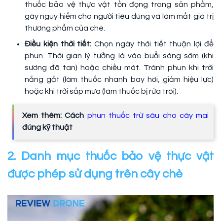
thuốc bảo vệ thực vật tồn đọng trong sản phẩm,
gây nguy hiểm cho người tiêu dùng và làm mất giá trị
thương phẩm của chè.
Điều kiện thời tiết:
Chọn ngày thời tiết thuận lợi để
phun. Thời gian lý tưởng là vào buổi sáng sớm (khi
sương đã tan) hoặc chiều mát. Tránh phun khi trời
nắng gắt (làm thuốc nhanh bay hơi, giảm hiệu lực)
hoặc khi trời sắp mưa (làm thuốc bị rửa trôi).
Xem thêm: Cách
phun thuốc trừ sâu cho cây mai
đúng kỹ thuật
2. Danh mục thuốc bảo vệ thực vật
được phép sử dụng trên cây chè