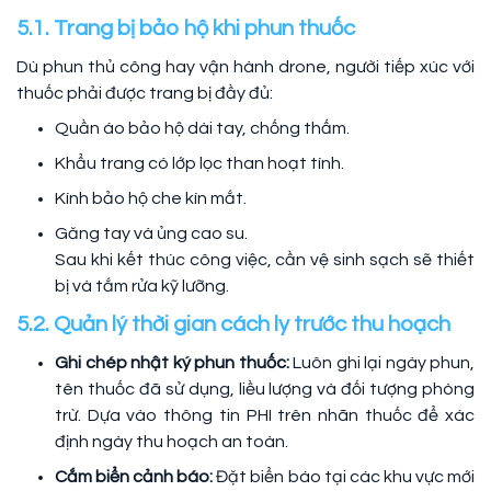
5.1. Trang bị bảo hộ khi phun thuốc
Dù phun thủ công hay vận hành drone, người tiếp xúc với
thuốc phải được trang bị đầy đủ:
Quần áo bảo hộ dài tay, chống thấm.
Khẩu trang có lớp lọc than hoạt tính.
Kính bảo hộ che kín mắt.
Găng tay và ủng cao su.
Sau khi kết thúc công việc, cần vệ sinh sạch sẽ thiết
bị và tắm rửa kỹ lưỡng.
5.2. Quản lý thời gian cách ly trước thu hoạch
Ghi chép nhật ký phun thuốc:
Luôn ghi lại ngày phun,
tên thuốc đã sử dụng, liều lượng và đối tượng phòng
trừ. Dựa vào thông tin PHI trên nhãn thuốc để xác
định ngày thu hoạch an toàn.
Cắm biển cảnh báo:
Đặt biển báo tại các khu vực mới