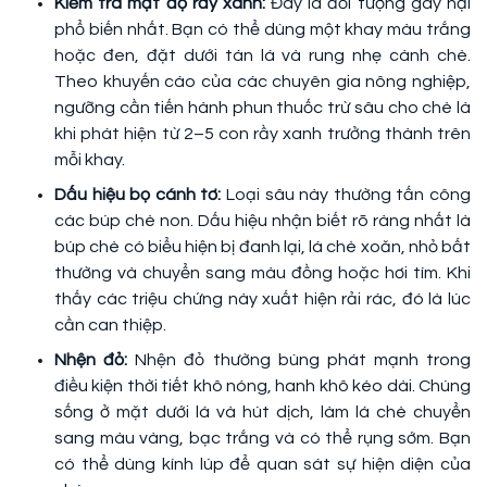
Kiểm tra mật độ rầy xanh:
Đây là đối tượng gây hại
phổ biến nhất. Bạn có thể dùng một khay màu trắng
hoặc đen, đặt dưới tán lá và rung nhẹ cành chè.
Theo khuyến cáo của các chuyên gia nông nghiệp,
ngưỡng cần tiến hành phun thuốc trừ sâu cho chè là
khi phát hiện từ 2–5 con rầy xanh trưởng thành trên
mỗi khay.
Dấu hiệu bọ cánh tơ:
Loại sâu này thường tấn công
các búp chè non. Dấu hiệu nhận biết rõ ràng nhất là
búp chè có biểu hiện bị đanh lại, lá chè xoăn, nhỏ bất
thường và chuyển sang màu đồng hoặc hơi tím. Khi
thấy các triệu chứng này xuất hiện rải rác, đó là lúc
cần can thiệp.
Nhện đỏ:
Nhện đỏ thường bùng phát mạnh trong
điều kiện thời tiết khô nóng, hanh khô kéo dài. Chúng
sống ở mặt dưới lá và hút dịch, làm lá chè chuyển
sang màu vàng, bạc trắng và có thể rụng sớm. Bạn
có thể dùng kính lúp để quan sát sự hiện diện của