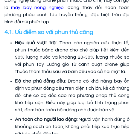
Công nghệ dùng drone phun thuốc cho chè, hay còn gọi
là
máy bay nông nghiệp
, đang thay đổi hoàn toàn
phương pháp canh tác truyền thống, đặc biệt trên địa
hình đồi núi phức tạp.
4.1. Ưu điểm so với phun thủ công
Hiệu quả vượt trội:
Theo các nghiên cứu thực tế,
phun thuốc bằng drone cho chè giúp tiết kiệm đến
90% lượng nước và khoảng 20-30% lượng thuốc so
với phun tay. Luồng gió từ cánh quạt drone giúp
thuốc thẩm thấu sâu và bám đều vào cả hai mặt lá.
Độ che phủ đồng đều
: Drone có khả năng bay ổn
định và phun đồng đều trên diện tích lớn, kể cả những
đồi chè có độ dốc cao mà phương pháp thủ công
khó tiếp cận. Điều này giúp loại bỏ tình trạng phun
sót, đảm bảo toàn bộ nương chè được bảo vệ.
An toàn cho người lao động:
Người vận hành đứng ở
khoảng cách an toàn, không phải tiếp xúc trực tiếp
với hóa chất độc hại.