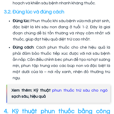
hoạch và khiến sâu bệnh nhanh kháng thuốc.
3.2. Đúng lúc và đúng cách
Đúng lúc:
Phun thuốc khi sâu bệnh vừa mới phát sinh,
đặc biệt là khi sâu non đang ở tuổi 1-2. Đây là giai
đoạn chúng dễ bị tổn thương và nhạy cảm nhất với
thuốc, giúp đạt hiệu quả diệt trừ cao nhất.
Đúng cách
: Cách phun thuốc cho chè hiệu quả là
phải đảm bảo thuốc tiếp xúc được với nơi sâu bệnh
ẩn nấp. Cần điều chỉnh béc phun để tạo ra hạt sương
mịn, phun tập trung vào các búp non và đặc biệt là
mặt dưới của lá – nơi rầy xanh, nhện đỏ thường trú
ngụ.
Xem thêm: Kỹ thuật
phun thuốc trừ sâu cho ngô
sạch sâu, hiệu quả
4. Kỹ thuật phun thuốc bằng công