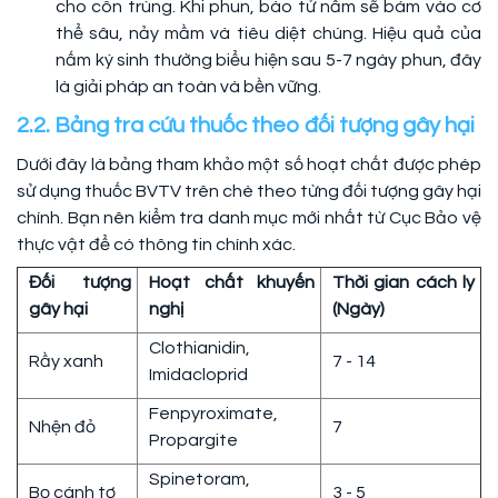
cho côn trùng. Khi phun, bào tử nấm sẽ bám vào cơ
thể sâu, nảy mầm và tiêu diệt chúng. Hiệu quả của
nấm ký sinh thường biểu hiện sau 5-7 ngày phun, đây
là giải pháp an toàn và bền vững.
2.2. Bảng tra cứu thuốc theo đối tượng gây hại
Dưới đây là bảng tham khảo một số hoạt chất được phép
sử dụng thuốc BVTV trên chè theo từng đối tượng gây hại
chính. Bạn nên kiểm tra danh mục mới nhất từ Cục Bảo vệ
thực vật để có thông tin chính xác.
Đối tượng
Hoạt chất khuyến
Thời gian cách ly
gây hại
nghị
(Ngày)
Clothianidin,
Rầy xanh
7 - 14
Imidacloprid
Fenpyroximate,
Nhện đỏ
7
Propargite
Spinetoram,
Bọ cánh tơ
3 - 5