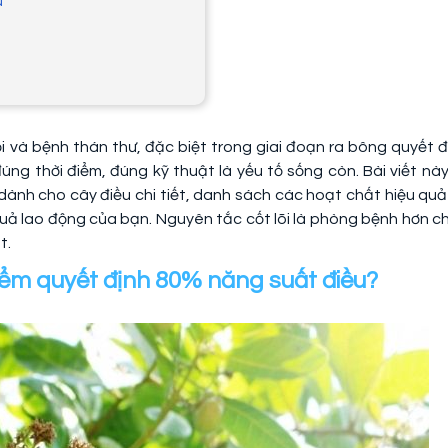
u
ỗi và bệnh thán thư, đặc biệt trong giai đoạn ra bông quyết đ
úng thời điểm, đúng kỹ thuật là yếu tố sống còn. Bài viết này
ành cho cây điều chi tiết, danh sách các hoạt chất hiệu quả
quả lao động của bạn. Nguyên tắc cốt lõi là phòng bệnh hơn c
t.
điểm quyết định 80% năng suất điều?