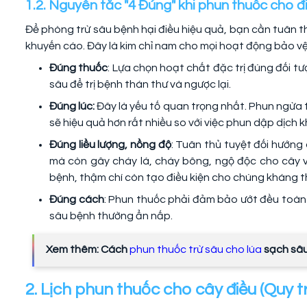
1.2. Nguyên tắc "4 Đúng" khi phun thuốc cho đ
Để phòng trừ sâu bệnh hại điều hiệu quả, bạn cần tuân
khuyến cáo. Đây là kim chỉ nam cho mọi hoạt động bảo vệ
Đúng thuốc
: Lựa chọn hoạt chất đặc trị đúng đối t
sâu để trị bệnh thán thư và ngược lại.
Đúng lúc:
Đây là yếu tố quan trọng nhất. Phun ngừa 
sẽ hiệu quả hơn rất nhiều so với việc phun dập dịch kh
Đúng liều lượng, nồng độ
: Tuân thủ tuyệt đối hướng
mà còn gây cháy lá, cháy bông, ngộ độc cho cây v
bệnh, thậm chí còn tạo điều kiện cho chúng kháng t
Đúng cách
: Phun thuốc phải đảm bảo ướt đều toàn b
sâu bệnh thường ẩn nấp.
Xem thêm: Cách
phun thuốc trừ sâu cho lúa
sạch sâu
2. Lịch phun thuốc cho cây điều (Quy t