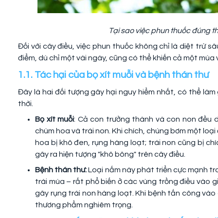
Tại sao việc phun thuốc đúng t
Đối với cây điều, việc phun thuốc không chỉ là diệt trừ 
điểm, dù chỉ một vài ngày, cũng có thể khiến cả một mùa 
1.1. Tác hại của bọ xít muỗi và bệnh thán thư
Đây là hai đối tượng gây hại nguy hiểm nhất, có thể l
thời.
Bọ xít muỗi
: Cả con trưởng thành và con non đều d
chùm hoa và trái non. Khi chích, chúng bơm một loại
hoa bị khô đen, rụng hàng loạt; trái non cũng bị ch
gây ra hiện tượng "khô bông" trên cây điều.
Bệnh thán thư:
Loại nấm này phát triển cực mạnh tr
trái mùa – rất phổ biến ở các vùng trồng điều vào 
gây rụng trái non hàng loạt. Khi bệnh tấn công vào 
thương phẩm nghiêm trọng.