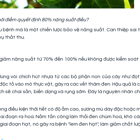
hời điểm quyết định 80% năng suất điều?
sâu bệnh mà là một chiến lược bảo vệ năng suất. Can thiệp sai t
vụ thất thu.
àm giảm năng suất từ 70% đến 100% nếu không được kiểm soát 
ùng vòi chích hút nhựa từ các bộ phận non của cây như đọt 
 độc tố vào mô thực vật, gây ra các vết thâm đen. Hậu quả là c
ích sẽ chai sần, biến dạng và rụng sớm. Đây là nguyên nhân ch
ong điều kiện thời tiết có độ ẩm cao, sương mù dày đặc hoặc 
giai đoạn ra hoa. Nấm tấn công làm thối đen chùm hoa, khô cà
giai đoạn hạt, nó gây ra bệnh "lem đen hạt", làm giảm chất lư