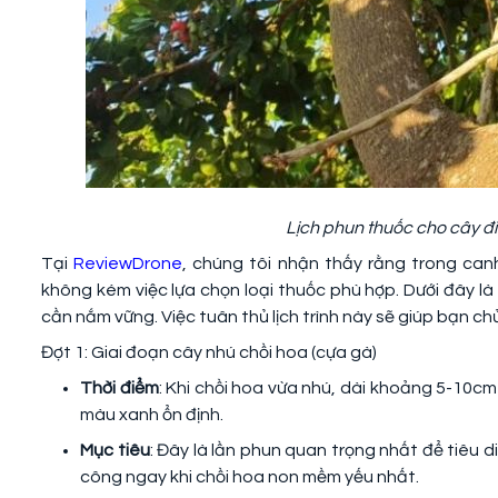
Lịch phun thuốc cho cây đi
Tại
ReviewDrone
, chúng tôi nhận thấy rằng trong can
không kém việc lựa chọn loại thuốc phù hợp. Dưới đây là 
cần nắm vững. Việc tuân thủ lịch trình này sẽ giúp bạn c
Đợt 1: Giai đoạn cây nhú chồi hoa (cựa gà)
Thời điểm
: Khi chồi hoa vừa nhú, dài khoảng 5-10cm
màu xanh ổn định.
Mục tiêu
: Đây là lần phun quan trọng nhất để tiêu 
công ngay khi chồi hoa non mềm yếu nhất.