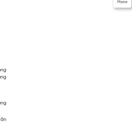
Phone
ọng
ũng
ang
tấn