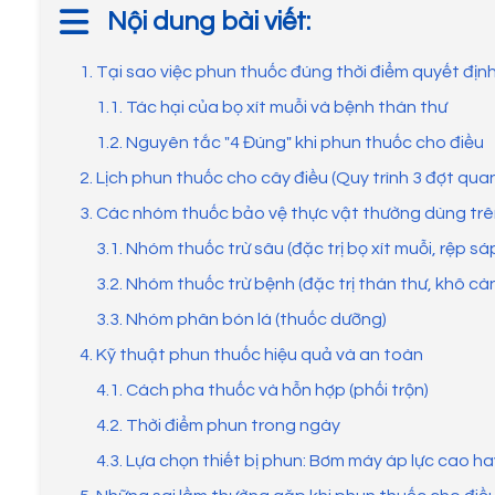
Nội dung bài viết:
1. Tại sao việc phun thuốc đúng thời điểm quyết đị
1.1. Tác hại của bọ xít muỗi và bệnh thán thư
1.2. Nguyên tắc "4 Đúng" khi phun thuốc cho điều
2. Lịch phun thuốc cho cây điều (Quy trình 3 đợt qua
3. Các nhóm thuốc bảo vệ thực vật thường dùng trê
3.1. Nhóm thuốc trừ sâu (đặc trị bọ xít muỗi, rệp sá
3.2. Nhóm thuốc trừ bệnh (đặc trị thán thư, khô cà
3.3. Nhóm phân bón lá (thuốc dưỡng)
4. Kỹ thuật phun thuốc hiệu quả và an toàn
4.1. Cách pha thuốc và hỗn hợp (phối trộn)
4.2. Thời điểm phun trong ngày
4.3. Lựa chọn thiết bị phun: Bơm máy áp lực cao 