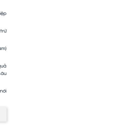
iệp
trừ
ảm)
quả
sâu
nơi