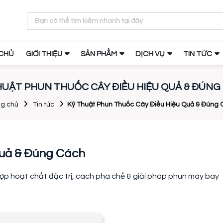
CHỦ
GIỚI THIỆU
SẢN PHẨM
DỊCH VỤ
TIN TỨC
HUẬT PHUN THUỐC CÂY ĐIỀU HIỆU QUẢ & ĐÚNG
ng chủ
Tin tức
Kỹ Thuật Phun Thuốc Cây Điều Hiệu Quả & Đúng
Quả & Đúng Cách
ợp hoạt chất đặc trị, cách pha chế & giải pháp phun máy bay