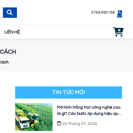
0764390186
LIÊN HỆ
 CÁCH
 Cách
TIN TỨC MỚI
Mô hình trồng trọt công nghệ cao
là gì? Các bước áp dụng hiệu quả
cho nhà vườn
20 Tháng 07, 2026