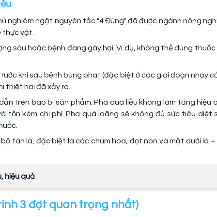
iều
 thủ nghiêm ngặt nguyên tắc "4 Đúng" đã được ngành nông ngh
 thực vật.
ượng sâu hoặc bệnh đang gây hại. Ví dụ, không thể dùng thuốc 
trước khi sâu bệnh bùng phát (đặc biệt ở các giai đoạn nhạy c
i thiệt hại đã xảy ra.
 dẫn trên bao bì sản phẩm. Pha quá liều không làm tăng hiệu 
à tốn kém chi phí. Pha quá loãng sẽ không đủ sức tiêu diệt 
huốc.
ộ tán lá, đặc biệt là các chùm hoa, đọt non và mặt dưới lá – 
, hiệu quả
rình 3 đợt quan trọng nhất)