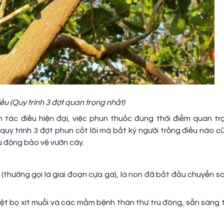
ều (Quy trình 3 đợt quan trọng nhất)
h tác điều hiện đại, việc phun thuốc đúng thời điểm quan tr
quy trình 3 đợt phun cốt lõi mà bất kỳ người trồng điều nào c
hủ động bảo vệ vườn cây.
 (thường gọi là giai đoạn cựa gà), lá non đã bắt đầu chuyển s
diệt bọ xít muỗi và các mầm bệnh thán thư trú đông, sẵn sàng 