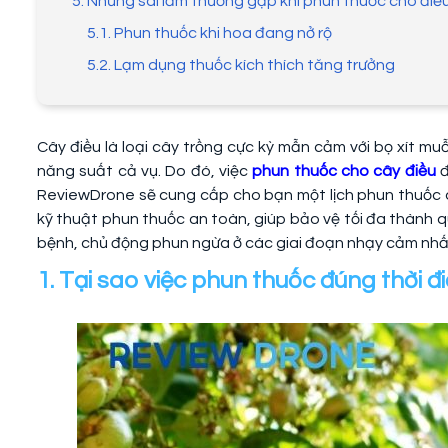
5. Những sai lầm thường gặp khi phun thuốc cho điề
5.1. Phun thuốc khi hoa đang nở rộ
5.2. Lạm dụng thuốc kích thích tăng trưởng
Cây điều là loại cây trồng cực kỳ mẫn cảm với bọ xít mu
năng suất cả vụ. Do đó, việc
phun thuốc cho cây điều
đ
ReviewDrone sẽ cung cấp cho bạn một lịch phun thuốc d
kỹ thuật phun thuốc an toàn, giúp bảo vệ tối đa thành 
bệnh, chủ động phun ngừa ở các giai đoạn nhạy cảm nhấ
1. Tại sao việc phun thuốc đúng thời 