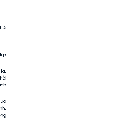
hời
kịp
lá,
hồi
ính
mưa
nh,
ợng