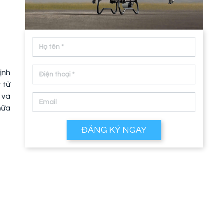
ịnh
 từ
 và
hữa
ĐĂNG KÝ NGAY