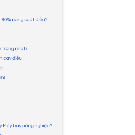
nh 80% năng suất điều?
n trọng nhất)
n cây điều
p)
nh)
hay Máy bay nông nghiệp?