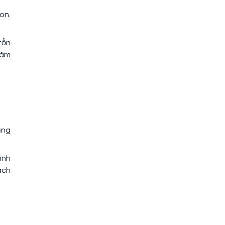
on.
tổn
xâm
ạng
ính
ách