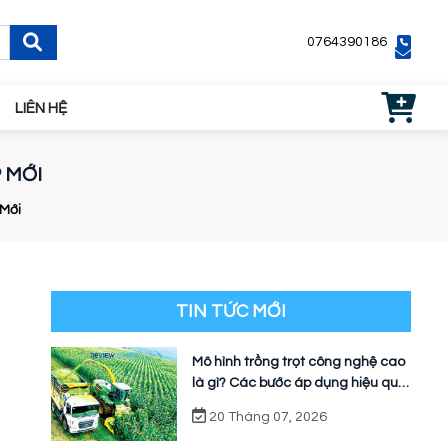
0764390186
LIÊN HỆ
 MỚI
 Mới
TIN TỨC MỚI
Mô hình trồng trọt công nghệ cao
là gì? Các bước áp dụng hiệu quả
cho nhà vườn
20 Tháng 07, 2026