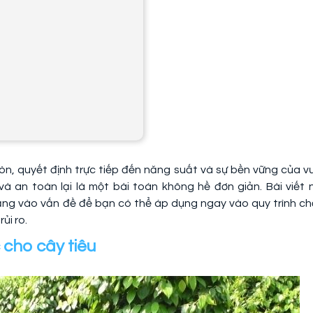
òn, quyết định trực tiếp đến năng suất và sự bền vững của v
à an toàn lại là một bài toán không hề đơn giản. Bài viết 
hẳng vào vấn đề để bạn có thể áp dụng ngay vào quy trình c
ủi ro.
 cho cây tiêu