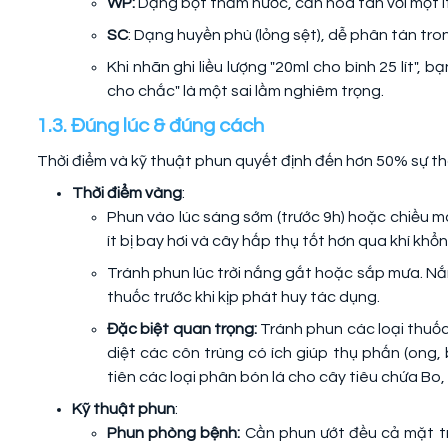
WP:
Dạng bột thấm nước, cần hòa tan với một ít
SC
: Dạng huyền phù (lỏng sệt), dễ phân tán tro
Khi nhãn ghi liều lượng "20ml cho bình 25 lít",
cho chắc" là một sai lầm nghiêm trọng.
1.3. Đúng lúc & đúng cách
Thời điểm và kỹ thuật phun quyết định đến hơn 50% sự thà
Thời điểm vàng
:
Phun vào lúc sáng sớm (trước 9h) hoặc chiều mát
ít bị bay hơi và cây hấp thụ tốt hơn qua khí kh
Tránh phun lúc trời nắng gắt hoặc sắp mưa. Nắn
thuốc trước khi kịp phát huy tác dụng.
Đặc biệt quan trọng:
Tránh phun các loại thuốc
diệt các côn trùng có ích giúp thụ phấn (ong, b
tiên các loại phân bón lá cho cây tiêu chứa Bo,
Kỹ thuật phun
:
Phun phòng bệnh:
Cần phun ướt đều cả mặt tr