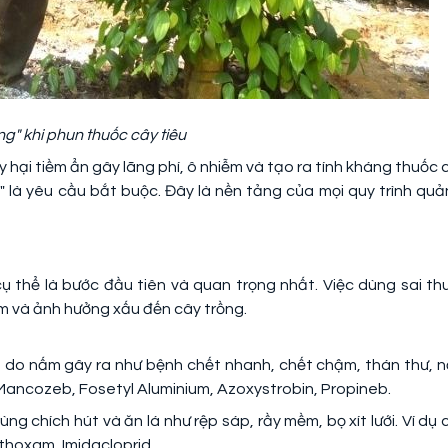
g" khi phun thuốc cây tiêu
 hại tiềm ẩn gây lãng phí, ô nhiễm và tạo ra tính kháng thuốc 
 là yêu cầu bắt buộc. Đây là nền tảng của mọi quy trình quản
ụ thể là bước đầu tiên và quan trọng nhất. Việc dùng sai th
 và ảnh hưởng xấu đến cây trồng.
 do nấm gây ra như bệnh chết nhanh, chết chậm, thán thư, 
 Mancozeb, Fosetyl Aluminium, Azoxystrobin, Propineb.
ng chích hút và ăn lá như rệp sáp, rầy mềm, bọ xít lưới. Ví dụ 
hoxam, Imidacloprid.