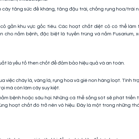
p cây tăng sức đề kháng, tăng đậu trái, chống rụng hoa/trái n
cỏ gần khu vực gốc tiêu. Các hoạt chất diệt cỏ có thể làm 
iện cho nấm bệnh, đặc biệt là tuyến trùng và nấm Fusarium, 
t là yếu tố then chốt để đảm bảo hiệu quả và an toàn.
a việc cháy lá, vàng lá, rụng hoa và gié non hàng loạt. Tình tr
ại mà còn làm cây suy kiệt.
 mầm bệnh hoặc sâu hại. Những cá thể sống sót sẽ phát triển t
ùng hoạt chất đó trở nên vô hiệu. Đây là một trong những th