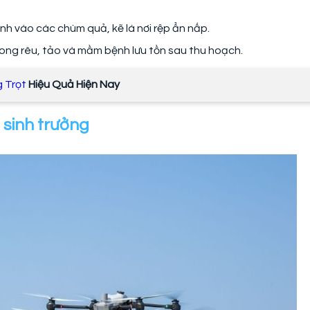
ạnh vào các chùm quả, kẽ lá nơi rệp ẩn nấp.
rong rêu, tảo và mầm bệnh lưu tồn sau thu hoạch.
 Trọt
Hiệu Quả Hiện Nay
 sinh trưởng