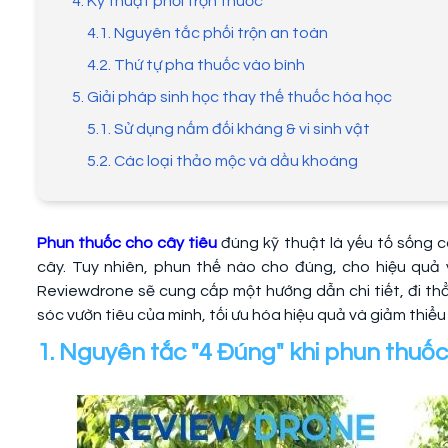
4. Kỹ thuật phối trộn thuốc
4.1. Nguyên tắc phối trộn an toàn
4.2. Thứ tự pha thuốc vào bình
5. Giải pháp sinh học thay thế thuốc hóa học
5.1. Sử dụng nấm đối kháng & vi sinh vật
5.2. Các loại thảo mộc và dầu khoáng
Phun thuốc cho cây tiêu
đúng kỹ thuật là yếu tố sống c
cây. Tuy nhiên, phun thế nào cho đúng, cho hiệu quả v
Reviewdrone sẽ cung cấp một hướng dẫn chi tiết, đi t
sóc vườn tiêu của mình, tối ưu hóa hiệu quả và giảm thiểu r
1. Nguyên tắc "4 Đúng" khi phun thuốc