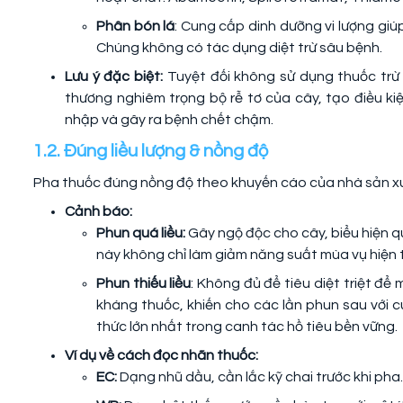
Phân bón lá
: Cung cấp dinh dưỡng vi lượng giú
Chúng không có tác dụng diệt trừ sâu bệnh.
Lưu ý đặc biệt:
Tuyệt đối không sử dụng thuốc trừ 
thương nghiêm trọng bộ rễ tơ của cây, tạo điều k
nhập và gây ra bệnh chết chậm.
1.2. Đúng liều lượng & nồng độ
Pha thuốc đúng nồng độ theo khuyến cáo của nhà sản xuấ
Cảnh báo:
Phun quá liều:
Gây ngộ độc cho cây, biểu hiện qu
này không chỉ làm giảm năng suất mùa vụ hiện t
Phun thiếu liều
: Không đủ để tiêu diệt triệt để
kháng thuốc, khiến cho các lần phun sau với c
thức lớn nhất trong canh tác hồ tiêu bền vững.
Ví dụ về cách đọc nhãn thuốc:
EC:
Dạng nhũ dầu, cần lắc kỹ chai trước khi pha.