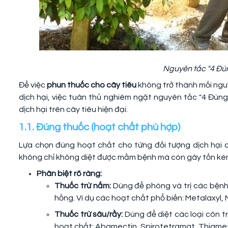
Nguyên tắc "4 Đún
Để việc
phun thuốc cho cây tiêu
không trở thành mối nguy
dịch hại, việc tuân thủ nghiêm ngặt nguyên tắc "4 Đúng"
dịch hại trên cây tiêu hiện đại.
1.1. Đúng thuốc (hoạt chất phù hợp)
Lựa chọn đúng hoạt chất cho từng đối tượng dịch hại c
không chỉ không diệt được mầm bệnh mà còn gây tốn kém
Phân biệt rõ ràng:
Thuốc trừ nấm:
Dùng để phòng và trị các bệnh
hồng. Ví dụ các hoạt chất phổ biến: Metalaxyl,
Thuốc trừ sâu/rầy:
Dùng để diệt các loại côn trù
hoạt chất: Abamectin, Spirotetramat, Thiamet