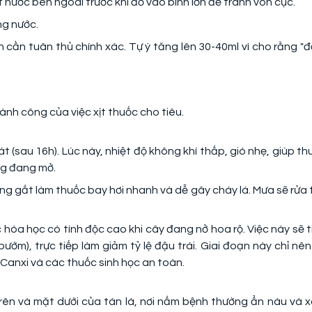
 nước bên ngoài trước khi đổ vào bình lớn để tránh vón cục.
ng nước.
 bạn cần tuân thủ chính xác. Tự ý tăng lên 30-40ml vì cho rằng "
nh công của việc xịt thuốc cho tiêu.
 (sau 16h). Lúc này, nhiệt độ không khí thấp, gió nhẹ, giúp th
ổng đang mở.
g gắt làm thuốc bay hơi nhanh và dễ gây cháy lá. Mưa sẽ rửa t
 hóa học có tính độc cao khi cây đang nở hoa rộ. Việc này sẽ t
ướm), trực tiếp làm giảm tỷ lệ đậu trái. Giai đoạn này chỉ nên
 Canxi và các thuốc sinh học an toàn.
ên và mặt dưới của tán lá, nơi nấm bệnh thường ẩn náu và 