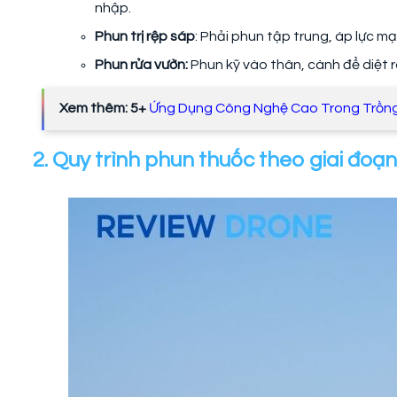
nhập.
Phun trị rệp sáp
: Phải phun tập trung, áp lực m
Phun rửa vườn:
Phun kỹ vào thân, cành để diệt 
Xem thêm: 5+
Ứng Dụng Công Nghệ Cao Trong Trồng
2. Quy trình phun thuốc theo giai đoạn