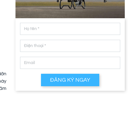
ườn
ĐĂNG KÝ NGAY
này
hăm