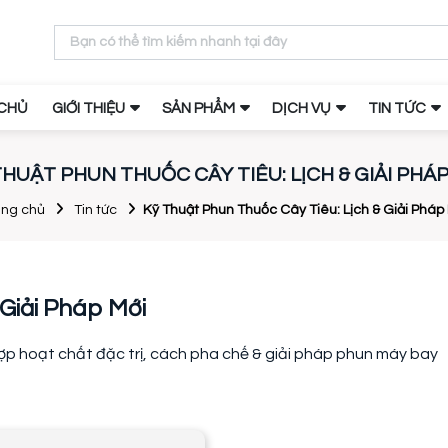
CHỦ
GIỚI THIỆU
SẢN PHẨM
DỊCH VỤ
TIN TỨC
THUẬT PHUN THUỐC CÂY TIÊU: LỊCH & GIẢI PHÁP
ang chủ
Tin tức
Kỹ Thuật Phun Thuốc Cây Tiêu: Lịch & Giải Pháp
 Giải Pháp Mới
ợp hoạt chất đặc trị, cách pha chế & giải pháp phun máy bay