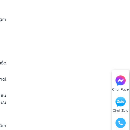
đậm
uốc
rôi
Chat Face
iêu
 ưu
Chat Zalo
xâm