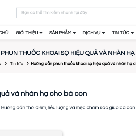
CHỦ
GIỚI THIỆU
SẢN PHẨM
DỊCH VỤ
TIN TỨC
PHUN THUỐC KHOAI SỌ HIỆU QUẢ VÀ NHÀN HẠ
ủ
Tin tức
Hướng dẫn phun thuốc khoai sọ hiệu quả và nhàn hạ c
quả và nhàn hạ cho bà con
 Hướng dẫn thời điểm, liều lượng và mẹo chăm sóc giúp bà con