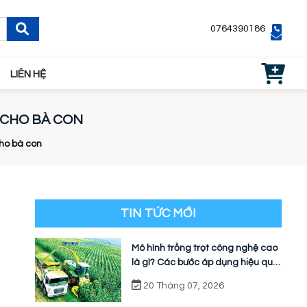
0764390186
LIÊN HỆ
 CHO BÀ CON
ho bà con
TIN TỨC MỚI
Mô hình trồng trọt công nghệ cao
là gì? Các bước áp dụng hiệu quả
cho nhà vườn
20 Tháng 07, 2026