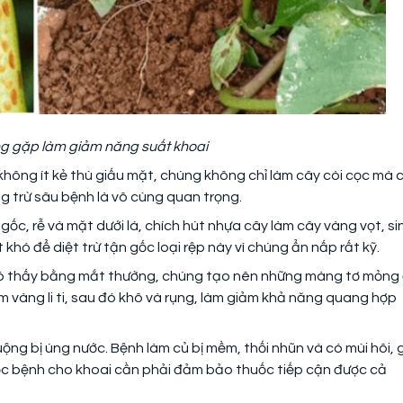
ng gặp làm giảm năng suất khoai
không ít kẻ thù giấu mặt, chúng không chỉ làm cây còi cọc mà 
g trừ sâu bệnh là vô cùng quan trọng.
ốc, rễ và mặt dưới lá, chích hút nhựa cây làm cây vàng vọt, si
hó để diệt trừ tận gốc loại rệp này vì chúng ẩn nấp rất kỹ.
khó thấy bằng mắt thường, chúng tạo nên những màng tơ mỏng
m vàng li ti, sau đó khô và rụng, làm giảm khả năng quang hợp
ruộng bị úng nước. Bệnh làm củ bị mềm, thối nhũn và có mùi hôi, 
uốc bệnh cho khoai cần phải đảm bảo thuốc tiếp cận được cả