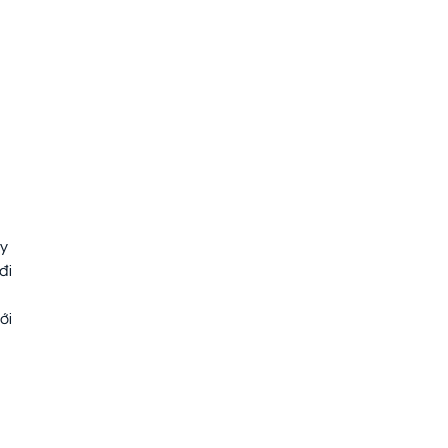
ấy
đi
ới