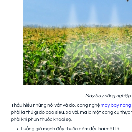
Máy bay nông nghiệp g
Thấu hiểu những nỗi vất vả đó, công nghệ
máy bay nông
phải là thứ gì đó cao siêu, xa vời, mà là một công cụ thự
phải khi phun thuốc khoai sọ.
Luồng gió mạnh đẩy thuốc bám đều hai mặt lá: