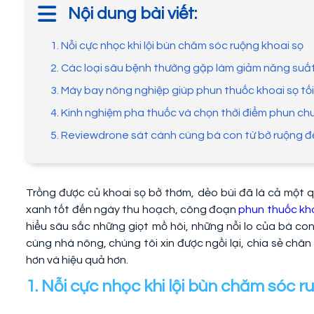
Nội dung bài viết:
1. Nỗi cực nhọc khi lội bùn chăm sóc ruộng khoai sọ
2. Các loại sâu bệnh thường gặp làm giảm năng suấ
3. Máy bay nông nghiệp giúp phun thuốc khoai sọ tối
4. Kinh nghiệm pha thuốc và chọn thời điểm phun ch
5. Reviewdrone sát cánh cùng bà con từ bờ ruộng 
Trồng được củ khoai sọ bở thơm, dẻo bùi đã là cả một q
xanh tốt đến ngày thu hoạch, công đoạn
phun thuốc kh
hiểu sâu sắc những giọt mồ hôi, những nỗi lo của bà co
cùng nhà nông, chúng tôi xin được ngồi lại, chia sẻ châ
hơn và hiệu quả hơn.
1. Nỗi cực nhọc khi lội bùn chăm sóc r