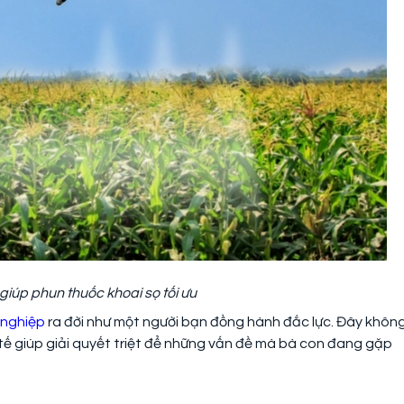
iúp phun thuốc khoai sọ tối ưu
 nghiệp
ra đời như một người bạn đồng hành đắc lực. Đây khôn
c tế giúp giải quyết triệt để những vấn đề mà bà con đang gặp