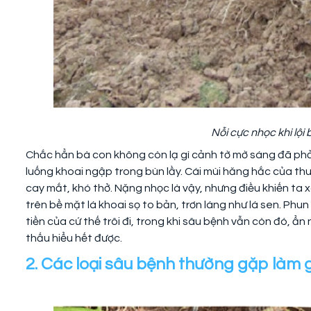
Nỗi cực nhọc khi lộ
Chắc hẳn bà con không còn lạ gì cảnh tờ mờ sáng đã phải k
luống khoai ngập trong bùn lầy. Cái mùi hăng hắc của th
cay mắt, khó thở. Nặng nhọc là vậy, nhưng điều khiến ta xó
trên bề mặt lá khoai sọ to bản, trơn láng như lá sen. Ph
tiền của cứ thế trôi đi, trong khi sâu bệnh vẫn còn đó, ẩn
thấu hiểu hết được.
2. Các loại sâu bệnh thường gặp làm 