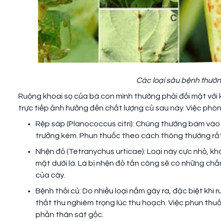
Các loại sâu bệnh thườ
Ruộng khoai sọ của bà con mình thường phải đối mặt với 
trực tiếp ảnh hưởng đến chất lượng củ sau này. Việc phòn
Rệp sáp (Planococcus citri): Chúng thường bám vào g
trưởng kém. Phun thuốc theo cách thông thường rất k
Nhện đỏ (Tetranychus urticae): Loại này cực nhỏ, 
mặt dưới lá. Lá bị nhện đỏ tấn công sẽ có những chấ
của cây.
Bệnh thối củ: Do nhiều loại nấm gây ra, đặc biệt khi 
thất thu nghiêm trọng lúc thu hoạch. Việc phun th
phần thân sát gốc.