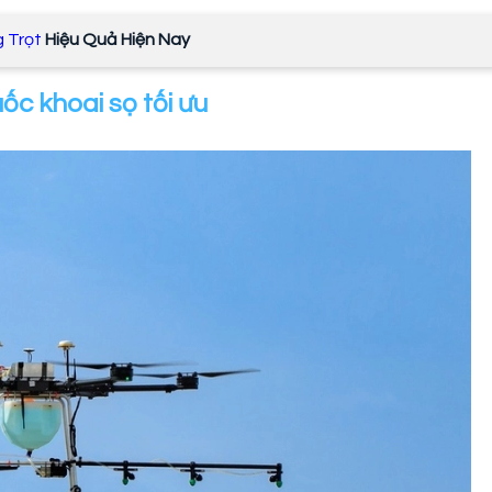
 Trọt
Hiệu Quả Hiện Nay
ốc khoai sọ tối ưu