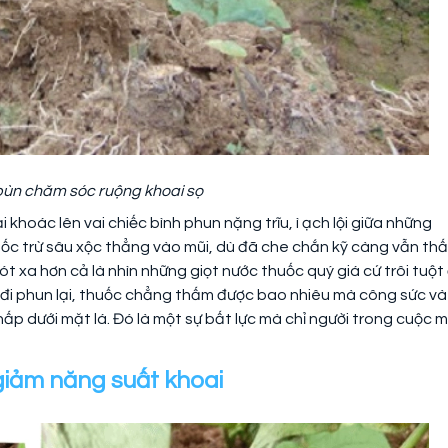
i bùn chăm sóc ruộng khoai sọ
hoác lên vai chiếc bình phun nặng trĩu, ì ạch lội giữa những
uốc trừ sâu xộc thẳng vào mũi, dù đã che chắn kỹ càng vẫn th
t xa hơn cả là nhìn những giọt nước thuốc quý giá cứ trôi tuột 
un đi phun lại, thuốc chẳng thấm được bao nhiêu mà công sức và
 nấp dưới mặt lá. Đó là một sự bất lực mà chỉ người trong cuộc m
giảm năng suất khoai