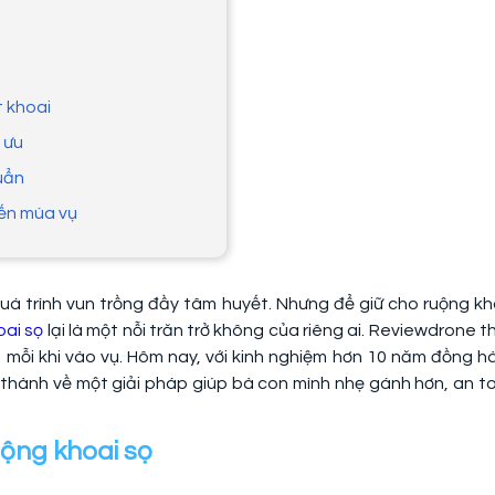
t khoai
 ưu
uẩn
đến mùa vụ
uá trình vun trồng đầy tâm huyết. Nhưng để giữ cho ruộng kh
oai sọ
lại là một nỗi trăn trở không của riêng ai. Reviewdrone t
n mỗi khi vào vụ. Hôm nay, với kinh nghiệm hơn 10 năm đồng h
n thành về một giải pháp giúp bà con mình nhẹ gánh hơn, an t
uộng khoai sọ