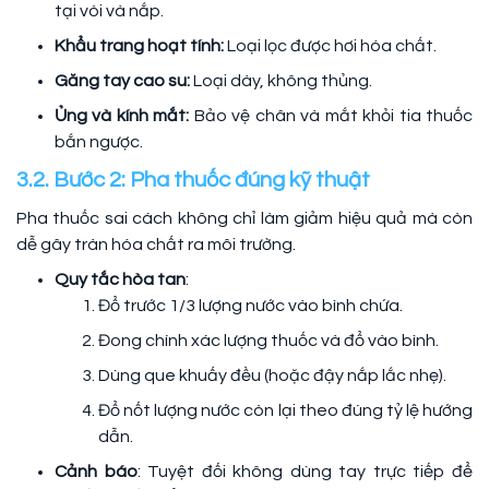
tại vòi và nắp.
Khẩu trang hoạt tính:
Loại lọc được hơi hóa chất.
Găng tay cao su:
Loại dày, không thủng.
Ủng và kính mắt:
Bảo vệ chân và mắt khỏi tia thuốc
bắn ngược.
3.2. Bước 2: Pha thuốc đúng kỹ thuật
Pha thuốc sai cách không chỉ làm giảm hiệu quả mà còn
dễ gây tràn hóa chất ra môi trường.
Quy tắc hòa tan
:
Đổ trước 1/3 lượng nước vào bình chứa.
Đong chính xác lượng thuốc và đổ vào bình.
Dùng que khuấy đều (hoặc đậy nắp lắc nhẹ).
Đổ nốt lượng nước còn lại theo đúng tỷ lệ hướng
dẫn.
Cảnh báo
: Tuyệt đối không dùng tay trực tiếp để