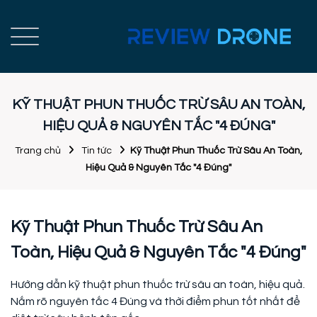
KỸ THUẬT PHUN THUỐC TRỪ SÂU AN TOÀN,
HIỆU QUẢ & NGUYÊN TẮC "4 ĐÚNG"
Trang chủ
Tin tức
Kỹ Thuật Phun Thuốc Trừ Sâu An Toàn,
Hiệu Quả & Nguyên Tắc "4 Đúng"
Kỹ Thuật Phun Thuốc Trừ Sâu An
Toàn, Hiệu Quả & Nguyên Tắc "4 Đúng"
Hướng dẫn kỹ thuật phun thuốc trừ sâu an toàn, hiệu quả.
Nắm rõ nguyên tắc 4 Đúng và thời điểm phun tốt nhất để