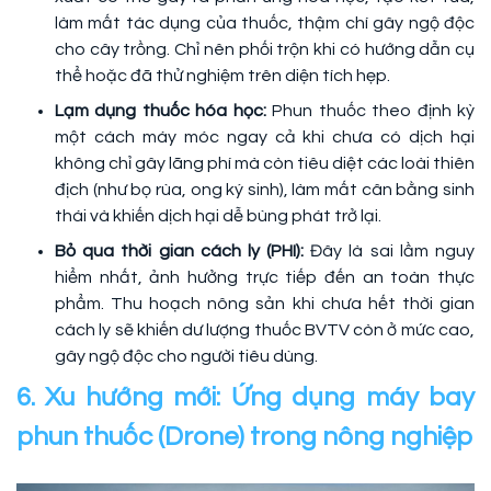
làm mất tác dụng của thuốc, thậm chí gây ngộ độc
cho cây trồng. Chỉ nên phối trộn khi có hướng dẫn cụ
thể hoặc đã thử nghiệm trên diện tích hẹp.
Lạm dụng thuốc hóa học:
Phun thuốc theo định kỳ
một cách máy móc ngay cả khi chưa có dịch hại
không chỉ gây lãng phí mà còn tiêu diệt các loài thiên
địch (như bọ rùa, ong ký sinh), làm mất cân bằng sinh
thái và khiến dịch hại dễ bùng phát trở lại.
Bỏ qua thời gian cách ly (PHI):
Đây là sai lầm nguy
hiểm nhất, ảnh hưởng trực tiếp đến an toàn thực
phẩm. Thu hoạch nông sản khi chưa hết thời gian
cách ly sẽ khiến dư lượng thuốc BVTV còn ở mức cao,
gây ngộ độc cho người tiêu dùng.
6. Xu hướng mới: Ứng dụng máy bay
phun thuốc (Drone) trong nông nghiệp