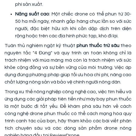
phí sản xuất.
Năng suất cao
: Một chiếc drone có thể phun từ 30-
50 ha mỗi ngày, nhanh gấp hàng chục lần so với sức
người, đặc biệt hữu ích khi cần dập dịch trên diện
rộng hoặc trên các địa hình phức tạp, khó đi lại.
Tuân thủ nghiêm ngặt kỹ thuật
phun thuốc trừ sâu
theo
nguyên tắc "4 Đúng" và quy trình an toàn không chỉ là
trách nhiệm với mùa màng mà còn là trách nhiệm với sức
khỏe cộng đồng và sự bền vững của môi trường. Việc áp
dụng đúng phương pháp giúp tối ưu hóa chi phí, nâng cao
chất lượng nông sản và bảo vệ chính người nông dân.
Trong xu thế nông nghiệp công nghệ cao, việc tìm hiểu và
ứng dụng các giải pháp tiên tiến như máy bay phun thuốc
là một bước đi tất yếu. Để khám phá sâu hơn về cách
công nghệ drone phun thuốc có thể cách mạng hóa quy
trình canh tác của bạn, hãy tham khảo các bài viết phân
tích chuyên sâu và các dòng sản phẩm drone nông
nghiệp hàng đầu tại ReviewDrone.