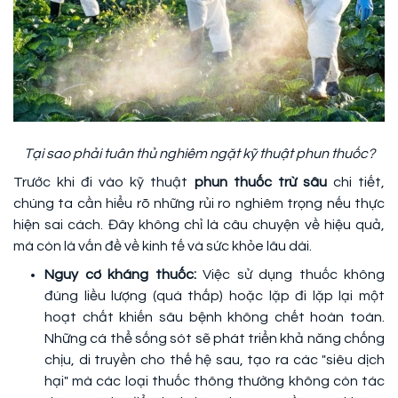
Tại sao phải tuân thủ nghiêm ngặt kỹ thuật phun thuốc?
Trước khi đi vào kỹ thuật
phun thuốc trừ sâu
chi tiết,
chúng ta cần hiểu rõ những rủi ro nghiêm trọng nếu thực
hiện sai cách. Đây không chỉ là câu chuyện về hiệu quả,
mà còn là vấn đề về kinh tế và sức khỏe lâu dài.
Nguy cơ kháng thuốc:
Việc sử dụng thuốc không
đúng liều lượng (quá thấp) hoặc lặp đi lặp lại một
hoạt chất khiến sâu bệnh không chết hoàn toàn.
Những cá thể sống sót sẽ phát triển khả năng chống
chịu, di truyền cho thế hệ sau, tạo ra các "siêu dịch
hại" mà các loại thuốc thông thường không còn tác