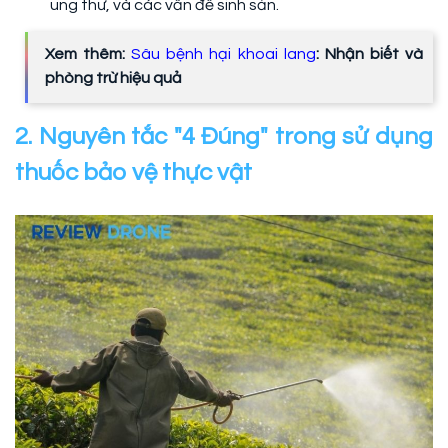
ung thư, và các vấn đề sinh sản.
Xem thêm:
Sâu bệnh hại khoai lang
: Nhận biết và
phòng trừ hiệu quả
2. Nguyên tắc "4 Đúng" trong sử dụng
thuốc bảo vệ thực vật