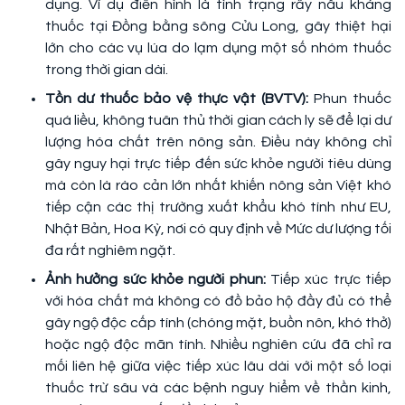
dụng. Ví dụ điển hình là tình trạng rầy nâu kháng
thuốc tại Đồng bằng sông Cửu Long, gây thiệt hại
lớn cho các vụ lúa do lạm dụng một số nhóm thuốc
trong thời gian dài.
Tồn dư thuốc bảo vệ thực vật (BVTV):
Phun thuốc
quá liều, không tuân thủ thời gian cách ly sẽ để lại dư
lượng hóa chất trên nông sản. Điều này không chỉ
gây nguy hại trực tiếp đến sức khỏe người tiêu dùng
mà còn là rào cản lớn nhất khiến nông sản Việt khó
tiếp cận các thị trường xuất khẩu khó tính như EU,
Nhật Bản, Hoa Kỳ, nơi có quy định về Mức dư lượng tối
đa rất nghiêm ngặt.
Ảnh hưởng sức khỏe người phun:
Tiếp xúc trực tiếp
với hóa chất mà không có đồ bảo hộ đầy đủ có thể
gây ngộ độc cấp tính (chóng mặt, buồn nôn, khó thở)
hoặc ngộ độc mãn tính. Nhiều nghiên cứu đã chỉ ra
mối liên hệ giữa việc tiếp xúc lâu dài với một số loại
thuốc trừ sâu và các bệnh nguy hiểm về thần kinh,