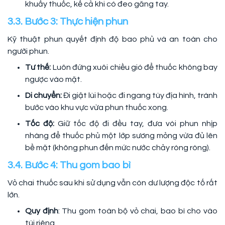
khuấy thuốc, kể cả khi có đeo găng tay.
3.3. Bước 3: Thực hiện phun
Kỹ thuật phun quyết định độ bao phủ và an toàn cho
người phun.
Tư thế:
Luôn đứng xuôi chiều gió để thuốc không bay
ngược vào mặt.
Di chuyển:
Đi giật lùi hoặc đi ngang tùy địa hình, tránh
bước vào khu vực vừa phun thuốc xong.
Tốc độ:
Giữ tốc độ đi đều tay, đưa vòi phun nhịp
nhàng để thuốc phủ một lớp sương mỏng vừa đủ lên
bề mặt (không phun đến mức nước chảy ròng ròng).
3.4. Bước 4: Thu gom bao bì
Vỏ chai thuốc sau khi sử dụng vẫn còn dư lượng độc tố rất
lớn.
Quy định
: Thu gom toàn bộ vỏ chai, bao bì cho vào
túi riêng.