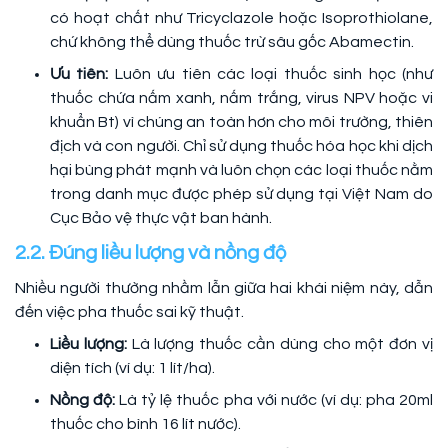
có hoạt chất như Tricyclazole hoặc Isoprothiolane,
chứ không thể dùng thuốc trừ sâu gốc Abamectin.
Ưu tiên:
Luôn ưu tiên các loại thuốc sinh học (như
thuốc chứa nấm xanh, nấm trắng, virus NPV hoặc vi
khuẩn Bt) vì chúng an toàn hơn cho môi trường, thiên
địch và con người. Chỉ sử dụng thuốc hóa học khi dịch
hại bùng phát mạnh và luôn chọn các loại thuốc nằm
trong danh mục được phép sử dụng tại Việt Nam do
Cục Bảo vệ thực vật ban hành.
2.2. Đúng liều lượng và nồng độ
Nhiều người thường nhầm lẫn giữa hai khái niệm này, dẫn
đến việc pha thuốc sai kỹ thuật.
Liều lượng:
Là lượng thuốc cần dùng cho một đơn vị
diện tích (ví dụ: 1 lít/ha).
Nồng độ:
Là tỷ lệ thuốc pha với nước (ví dụ: pha 20ml
thuốc cho bình 16 lít nước).