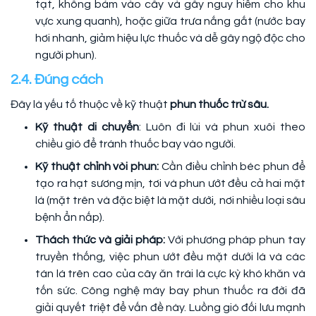
tạt, không bám vào cây và gây nguy hiểm cho khu
vực xung quanh), hoặc giữa trưa nắng gắt (nước bay
hơi nhanh, giảm hiệu lực thuốc và dễ gây ngộ độc cho
người phun).
2.4. Đúng cách
Đây là yếu tố thuộc về kỹ thuật
phun thuốc trừ sâu.
Kỹ thuật di chuyển
: Luôn đi lùi và phun xuôi theo
chiều gió để tránh thuốc bay vào người.
Kỹ thuật chỉnh vòi phun:
Cần điều chỉnh béc phun để
tạo ra hạt sương mịn, tơi và phun ướt đều cả hai mặt
lá (mặt trên và đặc biệt là mặt dưới, nơi nhiều loại sâu
bệnh ẩn nấp).
Thách thức và giải pháp:
Với phương pháp phun tay
truyền thống, việc phun ướt đều mặt dưới lá và các
tán lá trên cao của cây ăn trái là cực kỳ khó khăn và
tốn sức. Công nghệ máy bay phun thuốc ra đời đã
giải quyết triệt để vấn đề này. Luồng gió đối lưu mạnh