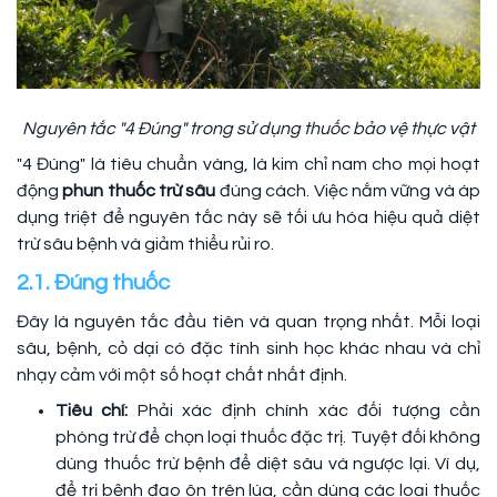
Nguyên tắc "4 Đúng" trong sử dụng thuốc bảo vệ thực vật
"4 Đúng" là tiêu chuẩn vàng, là kim chỉ nam cho mọi hoạt
động
phun thuốc trừ sâu
đúng cách. Việc nắm vững và áp
dụng triệt để nguyên tắc này sẽ tối ưu hóa hiệu quả diệt
trừ sâu bệnh và giảm thiểu rủi ro.
2.1. Đúng thuốc
Đây là nguyên tắc đầu tiên và quan trọng nhất. Mỗi loại
sâu, bệnh, cỏ dại có đặc tính sinh học khác nhau và chỉ
nhạy cảm với một số hoạt chất nhất định.
Tiêu chí:
Phải xác định chính xác đối tượng cần
phòng trừ để chọn loại thuốc đặc trị. Tuyệt đối không
dùng thuốc trừ bệnh để diệt sâu và ngược lại. Ví dụ,
để trị bệnh đạo ôn trên lúa, cần dùng các loại thuốc