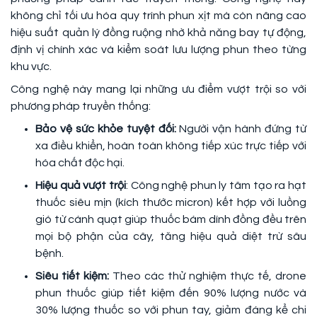
không chỉ tối ưu hóa quy trình phun xịt mà còn nâng cao
hiệu suất quản lý đồng ruộng nhờ khả năng bay tự động,
định vị chính xác và kiểm soát lưu lượng phun theo từng
khu vực.
Công nghệ này mang lại những ưu điểm vượt trội so với
phương pháp truyền thống:
Bảo vệ sức khỏe tuyệt đối:
Người vận hành đứng từ
xa điều khiển, hoàn toàn không tiếp xúc trực tiếp với
hóa chất độc hại.
Hiệu quả vượt trội
: Công nghệ phun ly tâm tạo ra hạt
thuốc siêu mịn (kích thước micron) kết hợp với luồng
gió từ cánh quạt giúp thuốc bám dính đồng đều trên
mọi bộ phận của cây, tăng hiệu quả diệt trừ sâu
bệnh.
Siêu tiết kiệm:
Theo các thử nghiệm thực tế, drone
phun thuốc giúp tiết kiệm đến 90% lượng nước và
30% lượng thuốc so với phun tay, giảm đáng kể chi