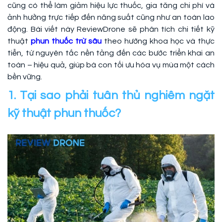
cũng có thể làm giảm hiệu lực thuốc, gia tăng chi phí và
ảnh hưởng trực tiếp đến năng suất cũng như an toàn lao
động. Bài viết này ReviewDrone sẽ phân tích chi tiết kỹ
thuật
phun thuốc trừ sâu
theo hướng khoa học và thực
tiễn, từ nguyên tắc nền tảng đến các bước triển khai an
toàn – hiệu quả, giúp bà con tối ưu hóa vụ mùa một cách
bền vững.
1. Tại sao phải tuân thủ nghiêm ngặt
kỹ thuật phun thuốc?