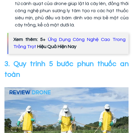
từ cánh quạt của drone giúp lật lá cây lên, đồng thời
công nghệ phun sương ly tâm tạo ra các hạt thuốc
siêu mịn, phủ đều và bám dính vào mọi bề mặt của
cây trồng, kể cả mặt dưới lá.
Xem thêm: 5+
Ứng Dụng Công Nghệ Cao Trong
Trồng Trọt
Hiệu Quả Hiện Nay
3. Quy trình 5 bước phun thuốc an
toàn