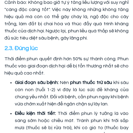
Cảnh báo: Không bao giờ tự ý tăng liều lượng với suy nghĩ
"càng đặc càng tốt". Việc này không những không tăng
hiệu quả mà còn có thể gây cháy lá, ngộ độc cho cây
trồng, làm đất bị chai hóa và thúc đẩy quá trình kháng
thuốc của dịch hại. Ngược lại, phun liều quá thấp sẽ không
đủ sức tiêu diệt sâu bệnh, gây lãng phí.
2.3. Đúng lúc
Thời điểm phun quyết định hơn 50% sự thành công. Phun
thuốc vào giai đoạn dịch hại dễ bị tổn thương nhất sẽ cho
hiệu quả cao nhất.
Giai đoạn sâu bệnh:
Nên
phun thuốc trừ sâu
khi sâu
còn non (tuổi 1-2) vì đây là lúc sức đề kháng của
chúng yếu nhất. Đối với bệnh, cần phun ngay khi bệnh
vừa chớm xuất hiện để ngăn chặn sự lây lan.
Điều kiện thời tiết:
Thời điểm phun lý tưởng là vào
sáng sớm hoặc chiều mát. Tránh phun khi trời sắp
mưa (thuốc sẽ bị rửa trôi), khi có gió to (thuốc bay