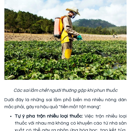
Các sai lầm chết người thường gặp khi phun thuốc
Dưới đây là những sai lầm phổ biến mà nhiều nông dân
mắc phải, gây ra hậu quả "tiền mất tật mang".
Tự ý pha trộn nhiều loại thuốc:
Việc trộn nhiều loại
thuốc với nhau mà không có khuyến cáo từ nhà sản
xuất có thể gây ra phản ứng hóa học, tạo kết tủa,