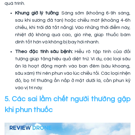
quá trình.
Khung giờ lý tưởng
: Sáng sớm (khoảng 6-9h sáng,
sau khi sương đã tan) hoặc chiều mát (khoảng 4-6h
chiều, khi trời đã tắt nắng). Vào những thời điểm này,
nhiệt độ không quá cao, gió nhẹ, giúp thuốc bám
dính tốt hơn và không bị bay hơi nhanh.
Theo đặc tính sâu bệnh:
Hiểu rõ tập tính của đối
tượng giúp tăng hiệu quả diệt trừ. Ví dụ, các loại sâu
ăn lá hoạt động mạnh vào ban đêm (sâu khoang,
sâu xám) thì nên phun vào lúc chiều tối. Các loại nhện
đỏ, bọ trĩ thường ẩn nấp ở mặt dưới lá, cần phun kỹ
vào vị trí này.
5. Các sai lầm chết người thường gặp
khi phun thuốc