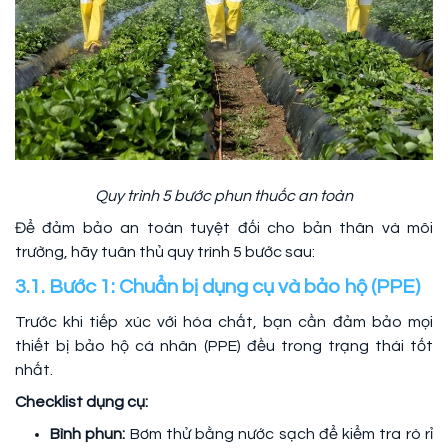
Quy trình 5 bước phun thuốc an toàn
Để đảm bảo an toàn tuyệt đối cho bản thân và môi
trường, hãy tuân thủ quy trình 5 bước sau:
3.1. Bước 1: Chuẩn bị dụng cụ và bảo hộ (PPE)
Trước khi tiếp xúc với hóa chất, bạn cần đảm bảo mọi
thiết bị bảo hộ cá nhân (PPE) đều trong trạng thái tốt
nhất.
Checklist dụng cụ:
Bình phun:
Bơm thử bằng nước sạch để kiểm tra rò rỉ