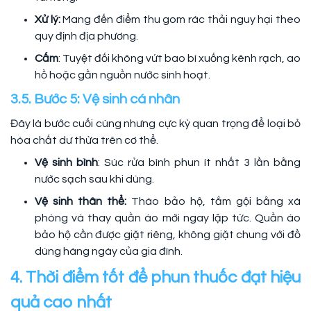
Xử lý:
Mang đến điểm thu gom rác thải nguy hại theo
quy định địa phương.
Cấm
: Tuyệt đối không vứt bao bì xuống kênh rạch, ao
hồ hoặc gần nguồn nước sinh hoạt.
3.5. Bước 5: Vệ sinh cá nhân
Đây là bước cuối cùng nhưng cực kỳ quan trọng để loại bỏ
hóa chất dư thừa trên cơ thể.
Vệ sinh bình
: Súc rửa bình phun ít nhất 3 lần bằng
nước sạch sau khi dùng.
Vệ sinh thân thể:
Tháo bảo hộ, tắm gội bằng xà
phòng và thay quần áo mới ngay lập tức. Quần áo
bảo hộ cần được giặt riêng, không giặt chung với đồ
dùng hàng ngày của gia đình.
4. Thời điểm tốt để phun thuốc đạt hiệu
quả cao nhất