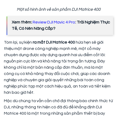
Một số hình ảnh về sản phẩm DJI Matrice 400
Xem thêm:
Review DJI Mavic 4 Pro
: Trải Nghiệm Thực
Tế, Có Nên Nâng Cấp?
Tóm lại, sự kiện
ra mắt DJI Matrice 400
hứa hẹn sẽ giới
thiệu một drone công nghiệp mạnh mẽ, một cỗ máy
chuyên dụng được xây dựng quanh hai ưu điểm cốt lõi:
nguồn pin cực lớn và khả năng tải trọng ấn tượng. Đây
không chỉ là một bản nâng cấp đơn thuần, mà là một
công cụ có khả năng thay đổi cuộc chơi, giúp các doanh
nghiệp và chuyên gia giải quyết những bài toán công
nghiệp phức tạp một cách hiệu quả, an toàn và tiết kiệm
hơn bao giờ hết.
Mặc dù chúng ta vẫn cần chờ đợi thông báo chính thức từ
DJI, những thông tin hiện có đã đủ để khẳng định DJI
Matrice 400 là một trong những sản phẩm thiết bị bay