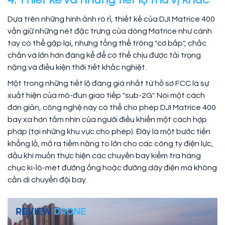
Dựa trên những hình ảnh rò rỉ, thiết kế của DJI Matrice 400
vẫn giữ những nét đặc trưng của dòng Matrice như cánh
tay có thể gập lại, nhưng tổng thể trông "cơ bắp", chắc
chắn và lớn hơn đáng kể để có thể chịu được tải trọng
nặng và điều kiện thời tiết khắc nghiệt.
Một trong những tiết lộ đáng giá nhất từ hồ sơ FCC là sự
xuất hiện của mô-đun giao tiếp "sub-2G". Nói một cách
đơn giản, công nghệ này có thể cho phép DJI Matrice 400
bay xa hơn tầm nhìn của người điều khiển một cách hợp
pháp (tại những khu vực cho phép). Đây là một bước tiến
khổng lồ, mở ra tiềm năng to lớn cho các công ty điện lực,
dầu khí muốn thực hiện các chuyến bay kiểm tra hàng
chục ki-lô-mét đường ống hoặc đường dây điện mà không
cần di chuyển đội bay.