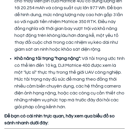
cho thấy viên pin của Matrice 400 có dung lượng lên
tới 20.254 mAh và công suất cực lớn 977 Wh. Để bạn
dễ hình dung, mức năng lượng này cao hơn gấp 3 lần
so với người tiền nhiệm Matrice 350 RTK. Điều này
đồng nghĩa với thời gian bay vượt trội và khả năng
hoạt động trên không lâu hơn đáng kể, một yếu tố
thay đổi cuộc chơi trong các nhiệm vụ kéo dài như
giám sát an ninh hoặc khảo sát diện rộng.
Khả năng tải trọng "hạng nặng":
Với tải trọng ước tính
có thể lên đến 10 kg, DJI Matrice 400 được xem là
một "lực sĩ" thực thụ trong thế giới UAV công nghiệp.
Mức tải trọng này đủ sức để mang theo đồng thời
nhiều cảm biến chuyên dụng, các hệ thống camera
điện ảnh hạng nặng, hoặc các công cụ cần thiết cho
những nhiệm vụ phức tạp mà trước đây đòi hỏi các
giải pháp cồng kềnh hơn.
Để bạn có cái nhìn trực quan, hãy xem qua biểu đồ so
sánh nhanh dưới đây: