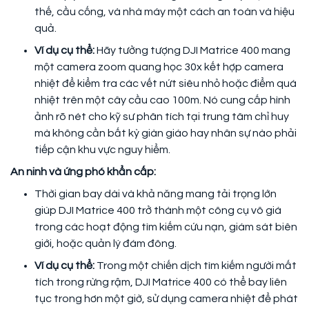
thế, cầu cống, và nhà máy một cách an toàn và hiệu
quả.
Ví dụ cụ thể:
Hãy tưởng tượng DJI Matrice 400 mang
một camera zoom quang học 30x kết hợp camera
nhiệt để kiểm tra các vết nứt siêu nhỏ hoặc điểm quá
nhiệt trên một cây cầu cao 100m. Nó cung cấp hình
ảnh rõ nét cho kỹ sư phân tích tại trung tâm chỉ huy
mà không cần bất kỳ giàn giáo hay nhân sự nào phải
tiếp cận khu vực nguy hiểm.
An ninh và ứng phó khẩn cấp:
Thời gian bay dài và khả năng mang tải trọng lớn
giúp DJI Matrice 400 trở thành một công cụ vô giá
trong các hoạt động tìm kiếm cứu nạn, giám sát biên
giới, hoặc quản lý đám đông.
Ví dụ cụ thể:
Trong một chiến dịch tìm kiếm người mất
tích trong rừng rậm, DJI Matrice 400 có thể bay liên
tục trong hơn một giờ, sử dụng camera nhiệt để phát