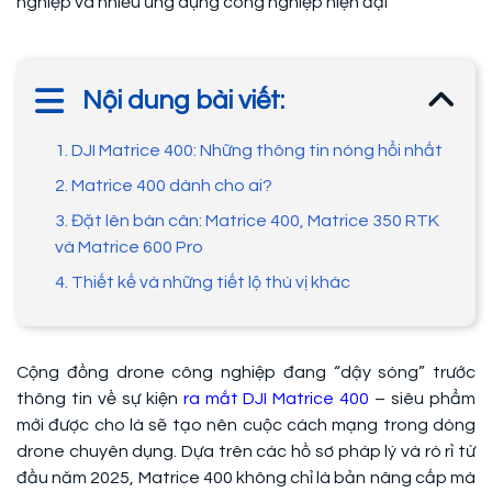
nghiệp và nhiều ứng dụng công nghiệp hiện đại
Nội dung bài viết:
1. DJI Matrice 400: Những thông tin nóng hổi nhất
2. Matrice 400 dành cho ai?
3. Đặt lên bàn cân: Matrice 400, Matrice 350 RTK
và Matrice 600 Pro
4. Thiết kế và những tiết lộ thú vị khác
Cộng đồng drone công nghiệp đang “dậy sóng” trước
thông tin về sự kiện
ra mắt DJI Matrice 400
– siêu phẩm
mới được cho là sẽ tạo nên cuộc cách mạng trong dòng
drone chuyên dụng. Dựa trên các hồ sơ pháp lý và rò rỉ từ
đầu năm 2025, Matrice 400 không chỉ là bản nâng cấp mà