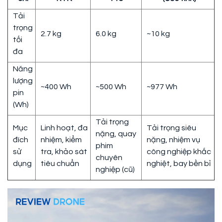
Tải
trọng
2.7 kg
6.0 kg
~10 kg
tối
đa
Năng
lượng
~400 Wh
~500 Wh
~977 Wh
pin
(Wh)
Tải trọng
Mục
Linh hoạt, đa
Tải trọng siêu
nặng, quay
đích
nhiệm, kiểm
nặng, nhiệm vụ
phim
sử
tra, khảo sát
công nghiệp khắc
chuyên
dụng
tiêu chuẩn
nghiệt, bay bền bỉ
nghiệp (cũ)