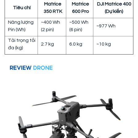
Matrice
Matrice
DJI Matrice 400
Tiêu chí
350 RTK
600 Pro
(Dự kiến)
Năng lượng
~400 Wh
~500 Wh
~977 Wh
Pin (Wh)
(2 pin)
(6 pin)
Tải trọng tối
2.7 kg
6.0 kg
~10 kg
đa (kg)