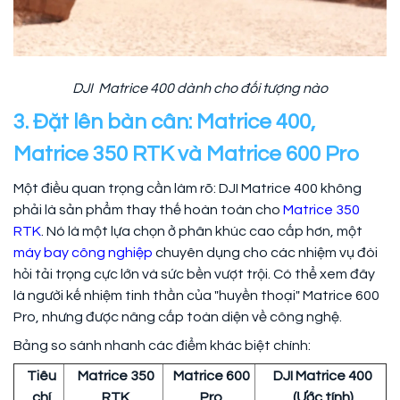
DJI Matrice 400 dành cho đối tượng nào
3. Đặt lên bàn cân: Matrice 400,
Matrice 350 RTK và Matrice 600 Pro
Một điều quan trọng cần làm rõ: DJI Matrice 400 không
phải là sản phẩm thay thế hoàn toàn cho
Matrice 350
RTK
. Nó là một lựa chọn ở phân khúc cao cấp hơn, một
máy bay công nghiệp
chuyên dụng cho các nhiệm vụ đòi
hỏi tải trọng cực lớn và sức bền vượt trội. Có thể xem đây
là người kế nhiệm tinh thần của "huyền thoại" Matrice 600
Pro, nhưng được nâng cấp toàn diện về công nghệ.
Bảng so sánh nhanh các điểm khác biệt chính:
Tiêu
Matrice 350
Matrice 600
DJI Matrice 400
chí
RTK
Pro
(Ước tính)