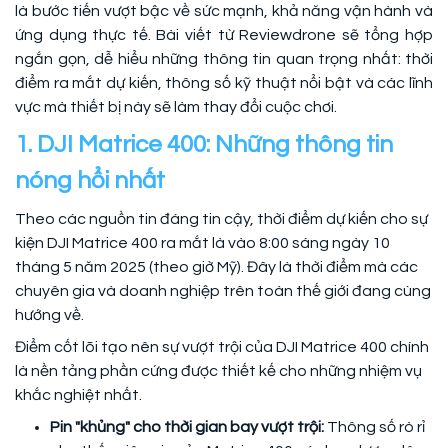
là bước tiến vượt bậc về sức mạnh, khả năng vận hành và
ứng dụng thực tế. Bài viết từ Reviewdrone sẽ tổng hợp
ngắn gọn, dễ hiểu những thông tin quan trọng nhất: thời
điểm ra mắt dự kiến, thông số kỹ thuật nổi bật và các lĩnh
vực mà thiết bị này sẽ làm thay đổi cuộc chơi.
1. DJI Matrice 400: Những thông tin
nóng hổi nhất
Theo các nguồn tin đáng tin cậy, thời điểm dự kiến cho sự
kiện DJI Matrice 400 ra mắt là vào 8:00 sáng ngày 10
tháng 5 năm 2025 (theo giờ Mỹ). Đây là thời điểm mà các
chuyên gia và doanh nghiệp trên toàn thế giới đang cùng
hướng về.
Điểm cốt lõi tạo nên sự vượt trội của DJI Matrice 400 chính
là nền tảng phần cứng được thiết kế cho những nhiệm vụ
khắc nghiệt nhất.
Pin "khủng" cho thời gian bay vượt trội:
Thông số rò rỉ