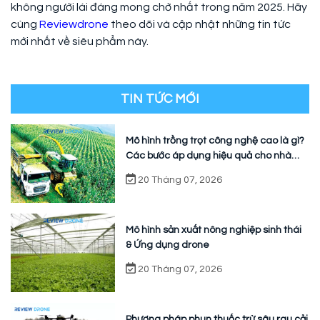
không người lái đáng mong chờ nhất trong năm 2025. Hãy
cùng
Reviewdrone
theo dõi và cập nhật những tin tức
mới nhất về siêu phẩm này.
TIN TỨC MỚI
Mô hình trồng trọt công nghệ cao là gì?
Các bước áp dụng hiệu quả cho nhà
vườn
20 Tháng 07, 2026
Mô hình sản xuất nông nghiệp sinh thái
& Ứng dụng drone
20 Tháng 07, 2026
Phương pháp phun thuốc trừ sâu rau cải