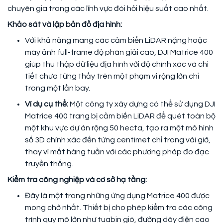
chuyên gia trong các lĩnh vực đòi hỏi hiệu suất cao nhất.
Khảo sát và lập bản đồ địa hình:
Với khả năng mang các cảm biến LiDAR nặng hoặc
máy ảnh full-frame độ phân giải cao, DJI Matrice 400
giúp thu thập dữ liệu địa hình với độ chính xác và chi
tiết chưa từng thấy trên một phạm vi rộng lớn chỉ
trong một lần bay.
Ví dụ cụ thể:
Một công ty xây dựng có thể sử dụng DJI
Matrice 400 trang bị cảm biến LiDAR để quét toàn bộ
một khu vực dự án rộng 50 hecta, tạo ra một mô hình
số 3D chính xác đến từng centimet chỉ trong vài giờ,
thay vì mất hàng tuần với các phương pháp đo đạc
truyền thống.
Kiểm tra công nghiệp và cơ sở hạ tầng:
Đây là một trong những ứng dụng Matrice 400 được
mong chờ nhất. Thiết bị cho phép kiểm tra các công
trình quy mô lớn như tuabin gió, đường dây điện cao