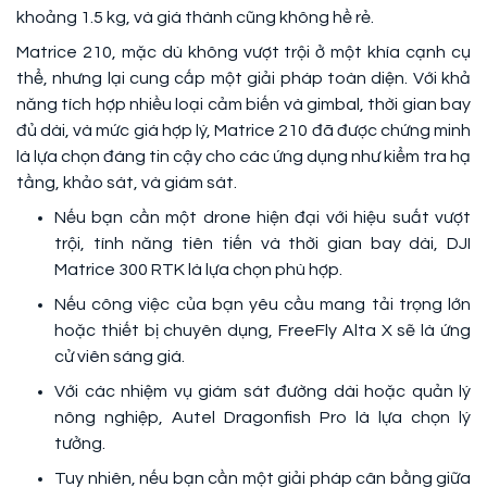
khoảng 1.5 kg, và giá thành cũng không hề rẻ.
Matrice 210, mặc dù không vượt trội ở một khía cạnh cụ
thể, nhưng lại cung cấp một giải pháp toàn diện. Với khả
năng tích hợp nhiều loại cảm biến và gimbal, thời gian bay
đủ dài, và mức giá hợp lý, Matrice 210 đã được chứng minh
là lựa chọn đáng tin cậy cho các ứng dụng như kiểm tra hạ
tầng, khảo sát, và giám sát.
Nếu bạn cần một drone hiện đại với hiệu suất vượt
trội, tính năng tiên tiến và thời gian bay dài, DJI
Matrice 300 RTK là lựa chọn phù hợp.
Nếu công việc của bạn yêu cầu mang tải trọng lớn
hoặc thiết bị chuyên dụng, FreeFly Alta X sẽ là ứng
cử viên sáng giá.
Với các nhiệm vụ giám sát đường dài hoặc quản lý
nông nghiệp, Autel Dragonfish Pro là lựa chọn lý
tưởng.
Tuy nhiên, nếu bạn cần một giải pháp cân bằng giữa