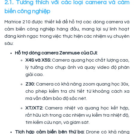
2.1. Tương thích với các loại camera và cảm
biến công nghiệp
Matrice 210 được thiết kế để hỗ trợ các dòng camera và
cảm biến công nghiệp hàng đầu, mang lại sự linh hoạt
đáng kinh ngạc trong việc thực hiện các nhiệm vụ chuyên
sâu:
Hỗ trợ dòng camera Zenmuse của DJI:
X4S và X5S:
Camera quang học chất lượng cao,
lý tưởng cho chụp ảnh và quay video độ phân
giải cao.
Z30:
Camera có khả năng zoom quang học 30x,
cho phép kiểm tra chi tiết từ khoảng cách xa
mà vẫn đảm bảo độ sắc nét.
XT/XT2:
Camera nhiệt và quang học kết hợp,
rất hữu ích trong các nhiệm vụ kiểm tra nhiệt độ,
tìm kiếm cứu nạn, và giám sát.
Tích hợp cảm biến bên thứ ba:
Drone có khả năng