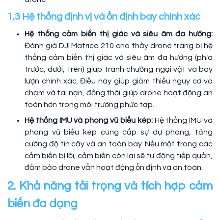
1.3 Hệ thống định vị và ổn định bay chính xác
Hệ thống cảm biến thị giác và siêu âm đa hướng:
Đánh giá DJI Matrice 210 cho thấy drone trang bị hệ
thống cảm biến thị giác và siêu âm đa hướng (phía
trước, dưới, trên) giúp tránh chướng ngại vật và bay
lượn chính xác. Điều này giúp giảm thiểu nguy cơ va
chạm và tai nạn, đồng thời giúp drone hoạt động an
toàn hơn trong môi trường phức tạp.
Hệ thống IMU và phong vũ biểu kép:
Hệ thống IMU và
phong vũ biểu kép cung cấp sự dự phòng, tăng
cường độ tin cậy và an toàn bay. Nếu một trong các
cảm biến bị lỗi, cảm biến còn lại sẽ tự động tiếp quản,
đảm bảo drone vẫn hoạt động ổn định và an toàn.
2. Khả năng tải trọng và tích hợp cảm
biến đa dạng