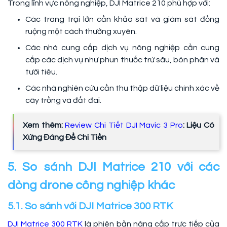
Trong lĩnh vực nông nghiệp, DJI Matrice 210 phù hợp với:
Các trang trại lớn cần khảo sát và giám sát đồng
ruộng một cách thường xuyên.
Các nhà cung cấp dịch vụ nông nghiệp cần cung
cấp các dịch vụ như phun thuốc trừ sâu, bón phân và
tưới tiêu.
Các nhà nghiên cứu cần thu thập dữ liệu chính xác về
cây trồng và đất đai.
Xem thêm:
Review Chi Tiết DJI Mavic 3 Pro
: Liệu Có
Xứng Đáng Để Chi Tiền
5. So sánh DJI Matrice 210 với các
dòng drone công nghiệp khác
5.1. So sánh với DJI Matrice 300 RTK
DJI Matrice 300 RTK
là phiên bản nâng cấp trực tiếp của