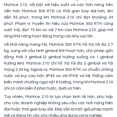
Matrice 210, nổi bật với hiệu suất và các tính năng tiên
tiến hơn. Matrice 300 RTK có thời gian bay dài hơn, lên
đến 55 phút, trong khi Matrice 210 chỉ đạt khoảng 34
phút. Phạm vi truyền tín hiệu của Matrice 300 RTK cũng
vượt trội, đạt 15 km so với 7 km của Matrice 210, giúp mở
rộng khả năng hoạt động trong các khu vực lớn.
Về khả năng mang tải, Matrice 300 RTK hỗ trợ tối đa 2.7
kg, cùng với cấu hình gimbal linh hoạt hơn, cho phép gắn
đồng thời 3 gimbal (2 gimbal hướng xuống và 1 gimbal
hướng lên). Matrice 210 chỉ hỗ trợ tối đa 2 gimbal và tải
trọng 2.34 kg. Ngoài ra, Matrice 300 RTK có chuẩn chống
nước và bụi cao hơn (IP45 so với IP43) và hệ thống cảm
biến tránh chướng ngại vật 6 hướng, trong khi Matrice 210
chỉ có cảm biến ở phía trước, dưới và trên.
Tuy nhiên, Matrice 210 là lựa chọn kinh tế hơn, phù hợp
cho các doanh nghiệp không yêu cầu các tính năng hiện
đại hoặc thời gian bay dài. Đây vẫn là một giải pháp mạnh
mẽ và đáng tin cậy cho nhiều ứng dụng công nghiệp.