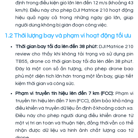
định trong điều kiện gió lớn lên đến 12 m/s (khoảng 43
km/h). Điều này cho phép DJI Matrice 210 hoạt động
hiệu quả ngay cả trong những ngày gió lớn, giúp
người dùng không bị gián đoạn công việc.
1.2 Thời lượng bay và phạm vi hoạt động tối ưu
Thời gian bay tối đa lên đến 38 phút:
DJI Matrice 210
review cho thấy khi không tải trọng và sử dụng pin
TB55, drone có thời gian bay tối đa lên đến 38 phút.
Đây là một con số ấn tượng, cho phép drone bao
phủ một diện tích lớn hơn trong một lần bay, giúp tiết
kiệm thời gian và công sức.
Phạm vi truyền tín hiệu lên đến 7 km (FCC):
Phạm vi
truyền tín hiệu lên đến 7 km (FCC), đảm bảo khả năng
điều khiển và truyền dữ liệu ổn định ở khoảng cách xa.
Điều này cho phép người dùng điều khiển drone từ
một vị trí an toàn và thuận tiện, đồng thời vẫn có thể
nhận được dữ liệu và hình ảnh chất lượng cao từ
drone.