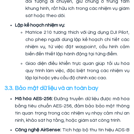
đối tượng di chuyển, giữ chúng ở trung tâm
khung hình, rất hữu ích trong các nhiệm vụ giám
sát hoặc theo dõi.
Lập kế hoạch nhiệm vụ:
Matrice 210 tương thích với ứng dụng DJI Pilot,
cho phép người dùng lập kế hoạch chi tiết các
nhiệm vụ, từ việc đặt waypoint, cấu hình cảm
biến đến thiết lập hành động tại từng điểm.
Giao diện điều khiển trực quan giúp tối ưu hóa
quy trình làm việc, đặc biệt trong các nhiệm vụ
lặp lại hoặc yêu cầu độ chính xác cao.
3.3. Bảo mật dữ liệu và an toàn bay
Mã hóa AES-256:
Đường truyền dữ liệu được mã hóa
bằng tiêu chuẩn AES-256, đảm bảo bảo mật thông
tin quan trọng trong các nhiệm vụ nhạy cảm như an
ninh, khảo sát hạ tầng, hoặc giám sát công trình.
Công nghệ AirSense:
Tích hợp bộ thu tín hiệu ADS-B