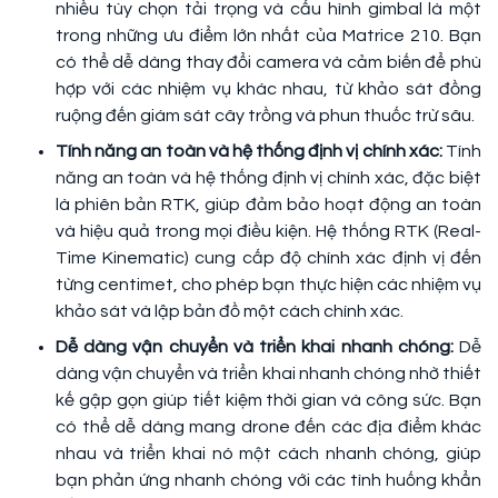
nhiều tùy chọn tải trọng và cấu hình gimbal là một
trong những ưu điểm lớn nhất của Matrice 210. Bạn
có thể dễ dàng thay đổi camera và cảm biến để phù
hợp với các nhiệm vụ khác nhau, từ khảo sát đồng
ruộng đến giám sát cây trồng và phun thuốc trừ sâu.
Tính năng an toàn và hệ thống định vị chính xác:
Tính
năng an toàn và hệ thống định vị chính xác, đặc biệt
là phiên bản RTK, giúp đảm bảo hoạt động an toàn
và hiệu quả trong mọi điều kiện. Hệ thống RTK (Real-
Time Kinematic) cung cấp độ chính xác định vị đến
từng centimet, cho phép bạn thực hiện các nhiệm vụ
khảo sát và lập bản đồ một cách chính xác.
Dễ dàng vận chuyển và triển khai nhanh chóng:
Dễ
dàng vận chuyển và triển khai nhanh chóng nhờ thiết
kế gập gọn giúp tiết kiệm thời gian và công sức. Bạn
có thể dễ dàng mang drone đến các địa điểm khác
nhau và triển khai nó một cách nhanh chóng, giúp
bạn phản ứng nhanh chóng với các tình huống khẩn