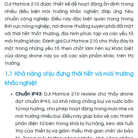
DJI Matrice 210 được thiết kế để hoạt động ổn định trong
nhiều điều kiện môi trường khắc nghiệt, đáp ứng tiêu
chuẩn công nghiệp. Điều này đặc biệt quan trọng trong
lĩnh vực nông nghiệp, nơi drone thường xuyên phải đối mặt
với thời tiết thất thường, địa hình phức tạp và các yếu tố
môi trường khác. Đánh giá DJI Matrice 210 cho thấy đây là
một trong những yếu tố then chốt làm nên sự khác biệt
của dòng drone này so với các sản phẩm khác trên thị
trường.
1.1 Khả năng chịu đựng thời tiết và môi trường
khắc nghiệt
Chuẩn IP43:
DJI Matrice 210 review cho thấy drone
đạt chuẩn IP43, có khả năng chống bụi và nước bắn
từ mọi hướng, cho phép hoạt động trong mưa nhẹ và
môi trường nhiều bụi. Điều này giúp bảo vệ các thành
phần điện tử bên trong khỏi bị hư hỏng, kéo dài tuổi
thọ của thiết bị và giảm thiểu thời gian chết do bảo