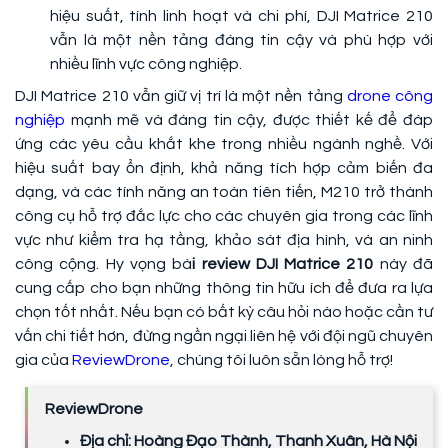
hiệu suất, tính linh hoạt và chi phí, DJI Matrice 210
vẫn là một nền tảng đáng tin cậy và phù hợp với
nhiều lĩnh vực công nghiệp.
DJI Matrice 210 vẫn giữ vị trí là một nền tảng
drone công
nghiệp
mạnh mẽ và đáng tin cậy, được thiết kế để đáp
ứng các yêu cầu khắt khe trong nhiều ngành nghề. Với
hiệu suất bay ổn định, khả năng tích hợp cảm biến đa
dạng, và các tính năng an toàn tiên tiến, M210 trở thành
công cụ hỗ trợ đắc lực cho các chuyên gia trong các lĩnh
vực như kiểm tra hạ tầng, khảo sát địa hình, và an ninh
công cộng. Hy vọng bà
i review DJI Matrice 210
này đã
cung cấp cho bạn những thông tin hữu ích để đưa ra lựa
chọn tốt nhất. Nếu bạn có bất kỳ câu hỏi nào hoặc cần tư
vấn chi tiết hơn, đừng ngần ngại liên hệ với đội ngũ chuyên
gia của
ReviewDrone
, chúng tôi luôn sẵn lòng hỗ trợ!
ReviewDrone
Địa chỉ: Hoàng Đạo Thành, Thanh Xuân, Hà Nội