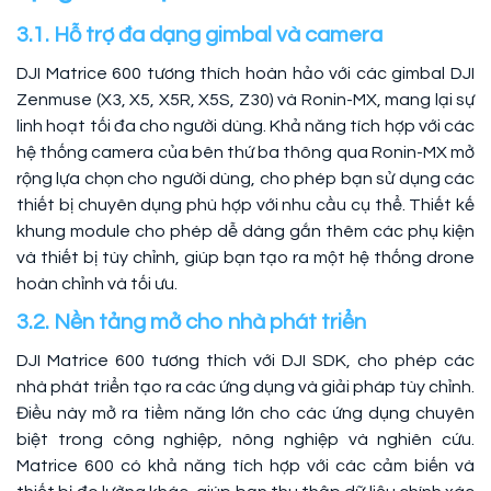
3.1. Hỗ trợ đa dạng gimbal và camera
DJI Matrice 600 tương thích hoàn hảo với các gimbal DJI
Zenmuse (X3, X5, X5R, X5S, Z30) và Ronin-MX, mang lại sự
linh hoạt tối đa cho người dùng. Khả năng tích hợp với các
hệ thống camera của bên thứ ba thông qua Ronin-MX mở
rộng lựa chọn cho người dùng, cho phép bạn sử dụng các
thiết bị chuyên dụng phù hợp với nhu cầu cụ thể. Thiết kế
khung module cho phép dễ dàng gắn thêm các phụ kiện
và thiết bị tùy chỉnh, giúp bạn tạo ra một hệ thống drone
hoàn chỉnh và tối ưu.
3.2. Nền tảng mở cho nhà phát triển
DJI Matrice 600 tương thích với DJI SDK, cho phép các
nhà phát triển tạo ra các ứng dụng và giải pháp tùy chỉnh.
Điều này mở ra tiềm năng lớn cho các ứng dụng chuyên
biệt trong công nghiệp, nông nghiệp và nghiên cứu.
Matrice 600 có khả năng tích hợp với các cảm biến và