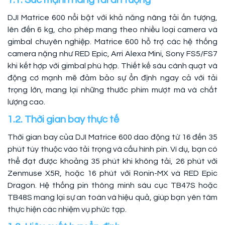
1.1. Sức mạnh nâng tải ấn tượng
DJI Matrice 600 nổi bật với khả năng nâng tải ấn tượng,
lên đến 6 kg, cho phép mang theo nhiều loại camera và
gimbal chuyên nghiệp. Matrice 600 hỗ trợ các hệ thống
camera nặng như RED Epic, Arri Alexa Mini, Sony FS5/FS7
khi kết hợp với gimbal phù hợp. Thiết kế sáu cánh quạt và
động cơ mạnh mẽ đảm bảo sự ổn định ngay cả với tải
trọng lớn, mang lại những thước phim mượt mà và chất
lượng cao.
1.2. Thời gian bay thực tế
Thời gian bay của DJI Matrice 600 dao động từ 16 đến 35
phút tùy thuộc vào tải trọng và cấu hình pin. Ví dụ, bạn có
thể đạt được khoảng 35 phút khi không tải, 26 phút với
Zenmuse X5R, hoặc 16 phút với Ronin-MX và RED Epic
Dragon. Hệ thống pin thông minh sáu cục TB47S hoặc
TB48S mang lại sự an toàn và hiệu quả, giúp bạn yên tâm
thực hiện các nhiệm vụ phức tạp.