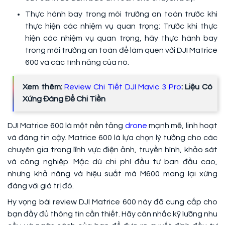
Thực hành bay trong môi trường an toàn trước khi
thực hiện các nhiệm vụ quan trọng: Trước khi thực
hiện các nhiệm vụ quan trọng, hãy thực hành bay
trong môi trường an toàn để làm quen với DJI Matrice
600 và các tính năng của nó.
Xem thêm:
Review Chi Tiết DJI Mavic 3 Pro
: Liệu Có
Xứng Đáng Để Chi Tiền
DJI Matrice 600 là một nền tảng
drone
mạnh mẽ, linh hoạt
và đáng tin cậy. Matrice 600 là lựa chọn lý tưởng cho các
chuyên gia trong lĩnh vực điện ảnh, truyền hình, khảo sát
và công nghiệp. Mặc dù chi phí đầu tư ban đầu cao,
nhưng khả năng và hiệu suất mà M600 mang lại xứng
đáng với giá trị đó.
Hy vọng bài review DJI Matrice 600 này đã cung cấp cho
bạn đầy đủ thông tin cần thiết. Hãy cân nhắc kỹ lưỡng nhu