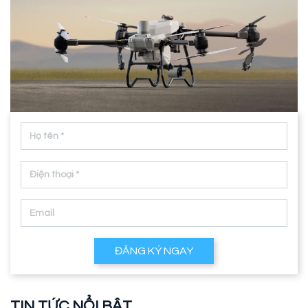
ĐĂNG KÝ NGAY
TIN TỨC NỔI BẬT