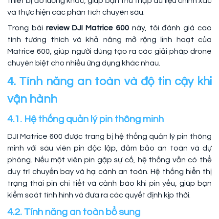
thiết bị đo lường khác, giúp bạn thu thập dữ liệu chính xác
và thực hiện các phân tích chuyên sâu.
Trong bài
review DJI Matrice 600
này, tôi đánh giá cao
tính tương thích và khả năng mở rộng linh hoạt của
Matrice 600, giúp người dùng tạo ra các giải pháp drone
chuyên biệt cho nhiều ứng dụng khác nhau.
4. Tính năng an toàn và độ tin cậy khi
vận hành
4.1. Hệ thống quản lý pin thông minh
DJI Matrice 600 được trang bị hệ thống quản lý pin thông
minh với sáu viên pin độc lập, đảm bảo an toàn và dự
phòng. Nếu một viên pin gặp sự cố, hệ thống vẫn có thể
duy trì chuyến bay và hạ cánh an toàn. Hệ thống hiển thị
trạng thái pin chi tiết và cảnh báo khi pin yếu, giúp bạn
kiểm soát tình hình và đưa ra các quyết định kịp thời.
4.2. Tính năng an toàn bổ sung