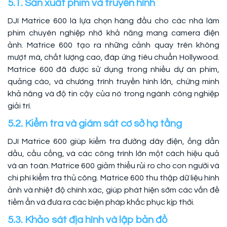
5.1. Sản xuất phim và truyền hình
DJI Matrice 600 là lựa chọn hàng đầu cho các nhà làm
phim chuyên nghiệp nhờ khả năng mang camera điện
ảnh. Matrice 600 tạo ra những cảnh quay trên không
mượt mà, chất lượng cao, đáp ứng tiêu chuẩn Hollywood.
Matrice 600 đã được sử dụng trong nhiều dự án phim,
quảng cáo, và chương trình truyền hình lớn, chứng minh
khả năng và độ tin cậy của nó trong ngành công nghiệp
giải trí.
5.2. Kiểm tra và giám sát cơ sở hạ tầng
DJI Matrice 600 giúp kiểm tra đường dây điện, ống dẫn
dầu, cầu cống, và các công trình lớn một cách hiệu quả
và an toàn. Matrice 600 giảm thiểu rủi ro cho con người và
chi phí kiểm tra thủ công. Matrice 600 thu thập dữ liệu hình
ảnh và nhiệt độ chính xác, giúp phát hiện sớm các vấn đề
tiềm ẩn và đưa ra các biện pháp khắc phục kịp thời.
5.3. Khảo sát địa hình và lập bản đồ