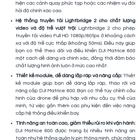
hiện các cảnh quay phức tạp hoặc các nhiệm vụ đòi
hỏi độ chính xác cao.
Hệ thống truyền tải Lightbridge 2 cho chất lượng
video và độ trễ vượt trội:
Lightbridge 2 cho phép
truyền tải video Full HD 1080p/60fps ở khoảng cách
xa với độ trễ cực thấp (khoảng 50ms). Điều này giúp
bạn có thể theo dõi và điều khiển DJI Matrice 600
một cách dễ dàng và chính xác, đồng thời đảm bảo
chất lượng hình ảnh luôn ở mức cao nhất.
Thiết kế module, dễ dàng lắp ráp và nâng cấp:
Thiết
kế module giúp bạn dễ dàng lắp ráp, tháo rời và
nâng cấp DJI Matrice 600. Bạn có thể tùy chỉnh cấu
hình của drone để phù hợp với nhu cầu cụ thể của
mình, từ việc gắn thêm các phụ kiện đến việc nâng
cấp hệ thống điều khiển bay.
Tính năng an toàn cao, giảm thiểu rủi ro khi vận hành:
DJI Matrice 600 được trang bị nhiều tính năng an
toàn như hệ thống quản lý pin thông minh, chức năng