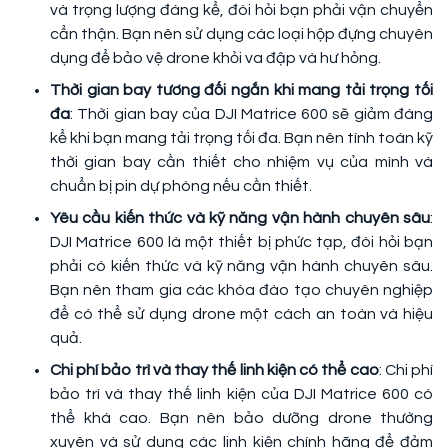
và trọng lượng đáng kể, đòi hỏi bạn phải vận chuyển
cẩn thận. Bạn nên sử dụng các loại hộp đựng chuyên
dụng để bảo vệ drone khỏi va đập và hư hỏng.
Thời gian bay tương đối ngắn khi mang tải trọng tối
đa
: Thời gian bay của DJI Matrice 600 sẽ giảm đáng
kể khi bạn mang tải trọng tối đa. Bạn nên tính toán kỹ
thời gian bay cần thiết cho nhiệm vụ của mình và
chuẩn bị pin dự phòng nếu cần thiết.
Yêu cầu kiến thức và kỹ năng vận hành chuyên sâu
:
DJI Matrice 600 là một thiết bị phức tạp, đòi hỏi bạn
phải có kiến thức và kỹ năng vận hành chuyên sâu.
Bạn nên tham gia các khóa đào tạo chuyên nghiệp
để có thể sử dụng drone một cách an toàn và hiệu
quả.
Chi phí bảo trì và thay thế linh kiện có thể cao
: Chi phí
bảo trì và thay thế linh kiện của DJI Matrice 600 có
thể khá cao. Bạn nên bảo dưỡng drone thường
xuyên và sử dụng các linh kiện chính hãng để đảm