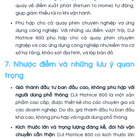
quay về điểm xuất phát (Return to Home) tự động,
giúp giảm thiểu rủi ro khi vận hành.
Phù hợp cho cả quay phim chuyên nghiệp và ứng
dụng công nghiệp: Với những ưu điểm vượt trội, DJI
Matrice 600 phù hợp cho cả quay phim chuyên
nghiệp và các ứng dụng công nghiệp như kiểm tra cơ
sở hạ tầng, khảo sát địa hình, và lập bản đồ.
7. Nhược điểm và những lưu ý quan
trọng
Giá thành đầu tư ban đầu cao, không phù hợp với
người dùng phổ thông
: DJI Matrice 600 là một sản
phẩm cao cấp, được thiết kế cho các chuyên gia và
các doanh nghiệp. Do đó, giá thành đầu tư ban đầu
khá cao, không phù hợp với người dùng phổ thông.
Kích thước lớn và trọng lượng đáng kể, đòi hỏi vận
chuyển cẩn thận
: DJI Matrice 600 có kích thước lớn