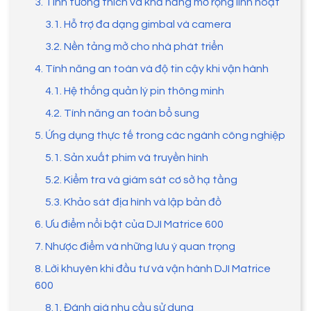
3. Tính tương thích và khả năng mở rộng linh hoạt
3.1. Hỗ trợ đa dạng gimbal và camera
3.2. Nền tảng mở cho nhà phát triển
4. Tính năng an toàn và độ tin cậy khi vận hành
4.1. Hệ thống quản lý pin thông minh
4.2. Tính năng an toàn bổ sung
5. Ứng dụng thực tế trong các ngành công nghiệp
5.1. Sản xuất phim và truyền hình
5.2. Kiểm tra và giám sát cơ sở hạ tầng
5.3. Khảo sát địa hình và lập bản đồ
6. Ưu điểm nổi bật của DJI Matrice 600
7. Nhược điểm và những lưu ý quan trọng
8. Lời khuyên khi đầu tư và vận hành DJI Matrice
600
8.1. Đánh giá nhu cầu sử dụng