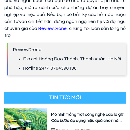
cầu và ngân sách của bạn để đưa ra quyết định đầu tư
phù hợp, mở ra cánh cửa cho những dự án bay chuyên
nghiệp và hiệu quả. Nếu bạn có bất kỳ câu hỏi nào hoặc
cần tư vấn chi tiết hơn, đừng ngần ngại liên hệ với đội ngũ
chuyên gia của
ReviewDrone
, chúng tôi luôn sẵn lòng hỗ
trợ!
ReviewDrone
Địa chỉ: Hoàng Đạo Thành, Thanh Xuân, Hà Nội
Hotline 24/7: 0764390186
TIN TỨC MỚI
Mô hình trồng trọt công nghệ cao là gì?
Các bước áp dụng hiệu quả cho nhà
vườn