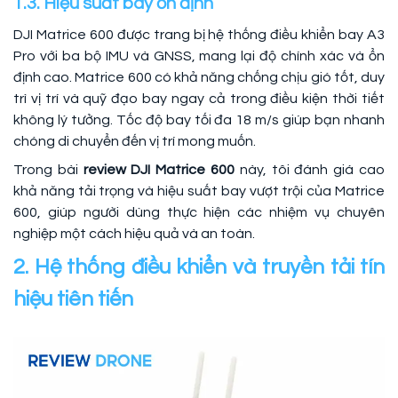
1.3. Hiệu suất bay ổn định
DJI Matrice 600 được trang bị hệ thống điều khiển bay A3
Pro với ba bộ IMU và GNSS, mang lại độ chính xác và ổn
định cao. Matrice 600 có khả năng chống chịu gió tốt, duy
trì vị trí và quỹ đạo bay ngay cả trong điều kiện thời tiết
không lý tưởng. Tốc độ bay tối đa 18 m/s giúp bạn nhanh
chóng di chuyển đến vị trí mong muốn.
Trong bài
review DJI Matrice 600
này, tôi đánh giá cao
khả năng tải trọng và hiệu suất bay vượt trội của Matrice
600, giúp người dùng thực hiện các nhiệm vụ chuyên
nghiệp một cách hiệu quả và an toàn.
2. Hệ thống điều khiển và truyền tải tín
hiệu tiên tiến