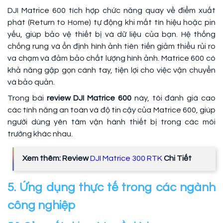
DJI Matrice 600 tích hợp chức năng quay về điểm xuất
phát (Return to Home) tự động khi mất tín hiệu hoặc pin
yếu, giúp bảo vệ thiết bị và dữ liệu của bạn. Hệ thống
chống rung và ổn định hình ảnh tiên tiến giảm thiểu rủi ro
va chạm và đảm bảo chất lượng hình ảnh. Matrice 600 có
khả năng gập gọn cánh tay, tiện lợi cho việc vận chuyển
và bảo quản.
Trong bài
review DJI Matrice 600
này, tôi đánh giá cao
các tính năng an toàn và độ tin cậy của Matrice 600, giúp
người dùng yên tâm vận hành thiết bị trong các môi
trường khác nhau.
Xem thêm: Review
DJI Matrice 300 RTK
Chi Tiết
5. Ứng dụng thực tế trong các ngành
công nghiệp