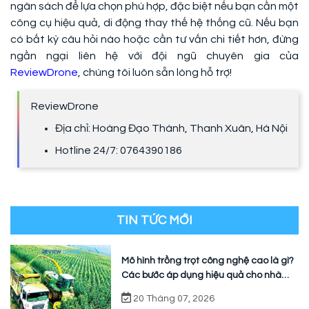
ngân sách để lựa chọn phù hợp, đặc biệt nếu bạn cần một
công cụ hiệu quả, di động thay thế hệ thống cũ. Nếu bạn
có bất kỳ câu hỏi nào hoặc cần tư vấn chi tiết hơn, đừng
ngần ngại liên hệ với đội ngũ chuyên gia của
ReviewDrone
, chúng tôi luôn sẵn lòng hỗ trợ!
ReviewDrone
Địa chỉ: Hoàng Đạo Thành, Thanh Xuân, Hà Nội
Hotline 24/7: 0764390186
TIN TỨC MỚI
Mô hình trồng trọt công nghệ cao là gì?
Các bước áp dụng hiệu quả cho nhà
vườn
20 Tháng 07, 2026