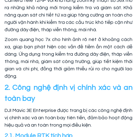
Camera tele 12MP với khả năng zoom kỹ thuật số 56x mở
ra những khả năng mới trong kiểm tra và giám sát. Khả
năng quan sát chi tiết từ xa giúp tăng cường an toàn cho
người vận hành khi kiểm tra các cấu trúc khó tiếp cận như
đường dây điện, tháp viễn thông, mái nhà.
Zoom quang học 7x cho hình ảnh rõ nét ở khoảng cách
xa, giúp bạn phát hiện các vấn đề tiềm ẩn một cách dễ
dàng. Ứng dụng trong kiểm tra đường dây điện, tháp viễn
thông, mái nhà, giám sát công trường, giúp tiết kiệm thời
gian và chi phí, đồng thời giảm thiểu rủi ro cho người lao
động.
2. Công nghệ định vị chính xác và an
toàn bay
DJI Mavic 3E Enterprise được trang bị các công nghệ định
vị chính xác và an toàn bay tiên tiến, đảm bảo hoạt động
hiệu quả và an toàn trong mọi điều kiện.
2.1. Module RTK tích hợp