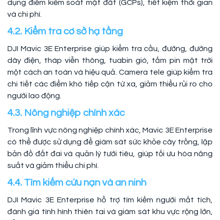
dụng điểm kiểm soát mặt đất (GCPs), tiết kiệm thời gian
và chi phí.
4.2. Kiểm tra cơ sở hạ tầng
DJI Mavic 3E Enterprise giúp kiểm tra cầu, đường, đường
dây điện, tháp viễn thông, tuabin gió, tấm pin mặt trời
một cách an toàn và hiệu quả. Camera tele giúp kiểm tra
chi tiết các điểm khó tiếp cận từ xa, giảm thiểu rủi ro cho
người lao động.
4.3. Nông nghiệp chính xác
Trong lĩnh vực nông nghiệp chính xác, Mavic 3E Enterprise
có thể được sử dụng để giám sát sức khỏe cây trồng, lập
bản đồ đất đai và quản lý tưới tiêu, giúp tối ưu hóa năng
suất và giảm thiểu chi phí.
4.4. Tìm kiếm cứu nạn và an ninh
DJI Mavic 3E Enterprise hỗ trợ tìm kiếm người mất tích,
đánh giá tình hình thiên tai và giám sát khu vực rộng lớn,