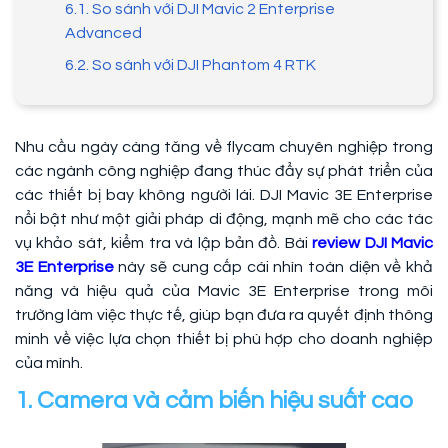
6.1. So sánh với DJI Mavic 2 Enterprise
Advanced
6.2. So sánh với DJI Phantom 4 RTK
Nhu cầu ngày càng tăng về flycam chuyên nghiệp trong
các ngành công nghiệp đang thúc đẩy sự phát triển của
các thiết bị bay không người lái. DJI Mavic 3E Enterprise
nổi bật như một giải pháp di động, mạnh mẽ cho các tác
vụ khảo sát, kiểm tra và lập bản đồ. Bài
review DJI Mavic
3E Enterprise
này sẽ cung cấp cái nhìn toàn diện về khả
năng và hiệu quả của Mavic 3E Enterprise trong môi
trường làm việc thực tế, giúp bạn đưa ra quyết định thông
minh về việc lựa chọn thiết bị phù hợp cho doanh nghiệp
của mình.
1. Camera và cảm biến hiệu suất cao