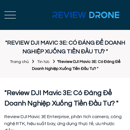
"REVIEW DJI MAVIC 3E: CÓ ĐÁNG ĐỂ DOANH
NGHIỆP XUỐNG TIỀN ĐẦU TƯ? "
Trang chủ
Tin tức
"Review DJI Mavic 3E: Có Đáng Để
Doanh Nghiệp Xuống Tiền Đầu Tư? "
"Review DJI Mavic 3E: Có Đáng Để
Doanh Nghiệp Xuống Tiền Đầu Tư? "
Review DJI Mavic 3E Enterprise, phân tích camera, công
nghệ RTK, hiệu suất bay, ứng dụng thực tế, ưu nhược