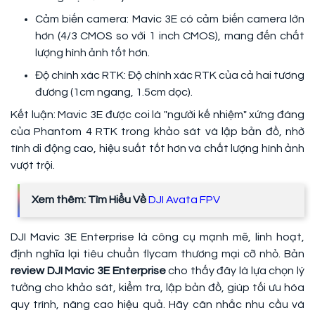
Cảm biến camera: Mavic 3E có cảm biến camera lớn
hơn (4/3 CMOS so với 1 inch CMOS), mang đến chất
lượng hình ảnh tốt hơn.
Độ chính xác RTK: Độ chính xác RTK của cả hai tương
đương (1cm ngang, 1.5cm dọc).
Kết luận: Mavic 3E được coi là "người kế nhiệm" xứng đáng
của Phantom 4 RTK trong khảo sát và lập bản đồ, nhờ
tính di động cao, hiệu suất tốt hơn và chất lượng hình ảnh
vượt trội.
Xem thêm: Tìm Hiểu Về
DJI Avata FPV
DJI Mavic 3E Enterprise là công cụ mạnh mẽ, linh hoạt,
định nghĩa lại tiêu chuẩn flycam thương mại cỡ nhỏ. Bản
review DJI Mavic 3E Enterprise
cho thấy đây là lựa chọn lý
tưởng cho khảo sát, kiểm tra, lập bản đồ, giúp tối ưu hóa
quy trình, nâng cao hiệu quả. Hãy cân nhắc nhu cầu và