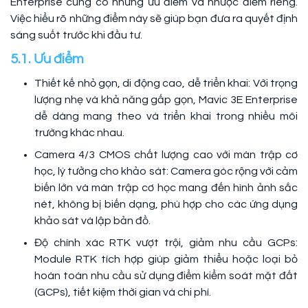
Enterprise cũng có những ưu điểm và nhược điểm riêng.
Việc hiểu rõ những điểm này sẽ giúp bạn đưa ra quyết định
sáng suốt trước khi đầu tư.
5.1. Ưu điểm
Thiết kế nhỏ gọn, di động cao, dễ triển khai: Với trọng
lượng nhẹ và khả năng gấp gọn, Mavic 3E Enterprise
dễ dàng mang theo và triển khai trong nhiều môi
trường khác nhau.
Camera 4/3 CMOS chất lượng cao với màn trập cơ
học, lý tưởng cho khảo sát: Camera góc rộng với cảm
biến lớn và màn trập cơ học mang đến hình ảnh sắc
nét, không bị biến dạng, phù hợp cho các ứng dụng
khảo sát và lập bản đồ.
Độ chính xác RTK vượt trội, giảm nhu cầu GCPs:
Module RTK tích hợp giúp giảm thiểu hoặc loại bỏ
hoàn toàn nhu cầu sử dụng điểm kiểm soát mặt đất
(GCPs), tiết kiệm thời gian và chi phí.