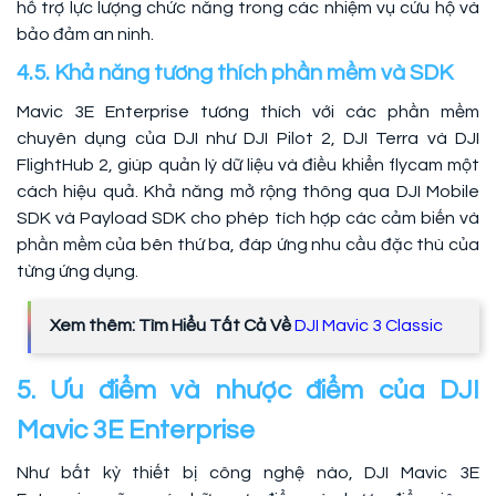
hỗ trợ lực lượng chức năng trong các nhiệm vụ cứu hộ và
bảo đảm an ninh.
4.5. Khả năng tương thích phần mềm và SDK
Mavic 3E Enterprise tương thích với các phần mềm
chuyên dụng của DJI như DJI Pilot 2, DJI Terra và DJI
FlightHub 2, giúp quản lý dữ liệu và điều khiển flycam một
cách hiệu quả. Khả năng mở rộng thông qua DJI Mobile
SDK và Payload SDK cho phép tích hợp các cảm biến và
phần mềm của bên thứ ba, đáp ứng nhu cầu đặc thù của
từng ứng dụng.
Xem thêm: Tìm Hiểu Tất Cả Về
DJI Mavic 3 Classic
5. Ưu điểm và nhược điểm của DJI
Mavic 3E Enterprise
Như bất kỳ thiết bị công nghệ nào, DJI Mavic 3E