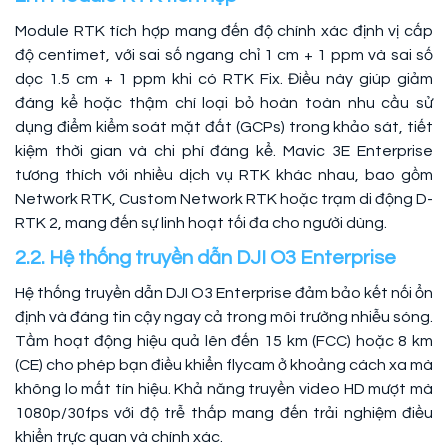
Module RTK tích hợp mang đến độ chính xác định vị cấp
độ centimet, với sai số ngang chỉ 1 cm + 1 ppm và sai số
dọc 1.5 cm + 1 ppm khi có RTK Fix. Điều này giúp giảm
đáng kể hoặc thậm chí loại bỏ hoàn toàn nhu cầu sử
dụng điểm kiểm soát mặt đất (GCPs) trong khảo sát, tiết
kiệm thời gian và chi phí đáng kể. Mavic 3E Enterprise
tương thích với nhiều dịch vụ RTK khác nhau, bao gồm
Network RTK, Custom Network RTK hoặc trạm di động D-
RTK 2, mang đến sự linh hoạt tối đa cho người dùng.
2.2. Hệ thống truyền dẫn DJI O3 Enterprise
Hệ thống truyền dẫn DJI O3 Enterprise đảm bảo kết nối ổn
định và đáng tin cậy ngay cả trong môi trường nhiễu sóng.
Tầm hoạt động hiệu quả lên đến 15 km (FCC) hoặc 8 km
(CE) cho phép bạn điều khiển flycam ở khoảng cách xa mà
không lo mất tín hiệu. Khả năng truyền video HD mượt mà
1080p/30fps với độ trễ thấp mang đến trải nghiệm điều
khiển trực quan và chính xác.