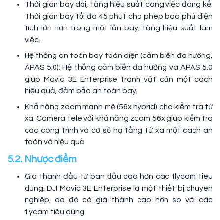
Thời gian bay dài, tăng hiệu suất công việc đáng kể:
Thời gian bay tối đa 45 phút cho phép bao phủ diện
tích lớn hơn trong một lần bay, tăng hiệu suất làm
việc.
Hệ thống an toàn bay toàn diện (cảm biến đa hướng,
APAS 5.0): Hệ thống cảm biến đa hướng và APAS 5.0
giúp Mavic 3E Enterprise tránh vật cản một cách
hiệu quả, đảm bảo an toàn bay.
Khả năng zoom mạnh mẽ (56x hybrid) cho kiểm tra từ
xa: Camera tele với khả năng zoom 56x giúp kiểm tra
các công trình và cơ sở hạ tầng từ xa một cách an
toàn và hiệu quả.
5.2. Nhược điểm
Giá thành đầu tư ban đầu cao hơn các flycam tiêu
dùng: DJI Mavic 3E Enterprise là một thiết bị chuyên
nghiệp, do đó có giá thành cao hơn so với các
flycam tiêu dùng.