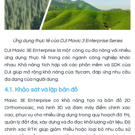
Ứng dụng thực tế của DJI Mavic 3 Enterprise Series
DJI Mavic 3E Enterprise là một công cụ đa năng với nhiều
ứng dụng thực tế trong các ngành công nghiệp khác
nhau. Khả năng tích hợp với các phần mềm và SDK của
DJI giúp mở rộng khả năng của flycam, đáp ứng nhu cầu
đa dạng của người dùng.
4.1. Khảo sát và lập bản đồ
Mavic 3E Enterprise có khả năng tạo ra bản đồ 2D
Orthomosaic, mô hình 3D và đám mây điểm chính xác
cao, phục vụ cho nhiều ứng dụng trong quy hoạch đô thị,
quản lý đất đai, xây dựng và đo đạc khối lượng vật liệu. Độ
chính xác RTK giúp giảm thiểu hoặc loại bỏ nhu cầu sử