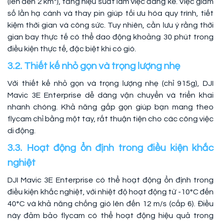
(lên đến 2 km²), tăng hiệu suất làm việc đáng kể. Việc giảm
số lần hạ cánh và thay pin giúp tối ưu hóa quy trình, tiết
kiệm thời gian và công sức. Tuy nhiên, cần lưu ý rằng thời
gian bay thực tế có thể dao động khoảng 30 phút trong
điều kiện thực tế, đặc biệt khi có gió.
3.2. Thiết kế nhỏ gọn và trọng lượng nhẹ
Với thiết kế nhỏ gọn và trọng lượng nhẹ (chỉ 915g), DJI
Mavic 3E Enterprise dễ dàng vận chuyển và triển khai
nhanh chóng. Khả năng gấp gọn giúp bạn mang theo
flycam chỉ bằng một tay, rất thuận tiện cho các công việc
di động.
3.3. Hoạt động ổn định trong điều kiện khắc
nghiệt
DJI Mavic 3E Enterprise có thể hoạt động ổn định trong
điều kiện khắc nghiệt, với nhiệt độ hoạt động từ -10°C đến
40°C và khả năng chống gió lên đến 12 m/s (cấp 6). Điều
này đảm bảo flycam có thể hoạt động hiệu quả trong