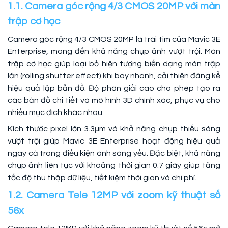
1.1. Camera góc rộng 4/3 CMOS 20MP với màn
trập cơ học
Camera góc rộng 4/3 CMOS 20MP là trái tim của Mavic 3E
Enterprise, mang đến khả năng chụp ảnh vượt trội. Màn
trập cơ học giúp loại bỏ hiện tượng biến dạng màn trập
lăn (rolling shutter effect) khi bay nhanh, cải thiện đáng kể
hiệu quả lập bản đồ. Độ phân giải cao cho phép tạo ra
các bản đồ chi tiết và mô hình 3D chính xác, phục vụ cho
nhiều mục đích khác nhau.
Kích thước pixel lớn 3.3μm và khả năng chụp thiếu sáng
vượt trội giúp Mavic 3E Enterprise hoạt động hiệu quả
ngay cả trong điều kiện ánh sáng yếu. Đặc biệt, khả năng
chụp ảnh liên tục với khoảng thời gian 0.7 giây giúp tăng
tốc độ thu thập dữ liệu, tiết kiệm thời gian và chi phí.
1.2. Camera Tele 12MP với zoom kỹ thuật số
56x