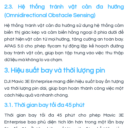
2.3. Hệ thống tránh vật cản đa hướng
(Omnidirectional Obstacle Sensing)
Hệ thống tránh vật cản đa hướng sử dụng hệ thống cảm
biến thị giác kép và cảm biến hồng ngoại ở phía dưới để
phát hiện vật cản từ mọi hướng, tăng cường an toàn bay.
APAS 5.0 cho phép flycam tự động lập kế hoạch đường
bay tránh vật cản, giúp bạn tập trung vào việc thu thập
dữ liệu mà không lo va chạm.
3. Hiệu suất bay và thời lượng pin
DJI Mavic 3E Enterprise mang đến hiệu suất bay ấn tượng
và thời lượng pin dài, giúp bạn hoàn thành công việc một
cách hiệu quả và nhanh chóng.
3.1. Thời gian bay tối đa 45 phút
Thời gian bay tối đa 45 phút cho phép Mavic 3E
Enterprise bao phủ diện tích lớn hơn trong một lần bay