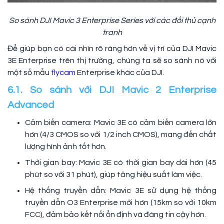
So sánh DJI Mavic 3 Enterprise Series với các đối thủ cạnh
tranh
Để giúp bạn có cái nhìn rõ ràng hơn về vị trí của DJI Mavic
3E Enterprise trên thị trường, chúng ta sẽ so sánh nó với
một số mẫu
flycam
Enterprise khác của DJI.
6.1. So sánh với DJI Mavic 2 Enterprise
Advanced
Cảm biến camera: Mavic 3E có cảm biến camera lớn
hơn (4/3 CMOS so với 1/2 inch CMOS), mang đến chất
lượng hình ảnh tốt hơn.
Thời gian bay: Mavic 3E có thời gian bay dài hơn (45
phút so với 31 phút), giúp tăng hiệu suất làm việc.
Hệ thống truyền dẫn: Mavic 3E sử dụng hệ thống
truyền dẫn O3 Enterprise mới hơn (15km so với 10km
FCC), đảm bảo kết nối ổn định và đáng tin cậy hơn.