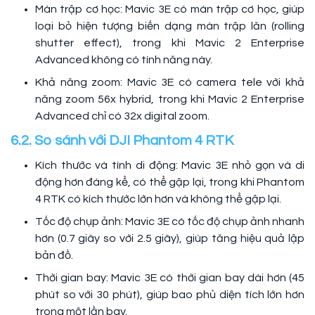
Màn trập cơ học: Mavic 3E có màn trập cơ học, giúp
loại bỏ hiện tượng biến dạng màn trập lăn (rolling
shutter effect), trong khi Mavic 2 Enterprise
Advanced không có tính năng này.
Khả năng zoom: Mavic 3E có camera tele với khả
năng zoom 56x hybrid, trong khi Mavic 2 Enterprise
Advanced chỉ có 32x digital zoom.
6.2. So sánh với DJI Phantom 4 RTK
Kích thước và tính di động: Mavic 3E nhỏ gọn và di
động hơn đáng kể, có thể gập lại, trong khi Phantom
4 RTK có kích thước lớn hơn và không thể gập lại.
Tốc độ chụp ảnh: Mavic 3E có tốc độ chụp ảnh nhanh
hơn (0.7 giây so với 2.5 giây), giúp tăng hiệu quả lập
bản đồ.
Thời gian bay: Mavic 3E có thời gian bay dài hơn (45
phút so với 30 phút), giúp bao phủ diện tích lớn hơn
trong một lần bay.