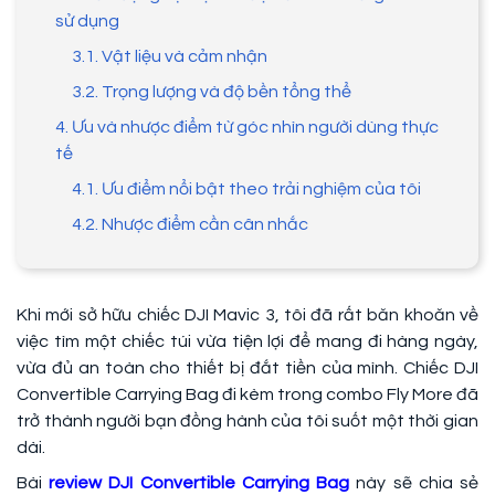
sử dụng
3.1. Vật liệu và cảm nhận
3.2. Trọng lượng và độ bền tổng thể
4. Ưu và nhược điểm từ góc nhìn người dùng thực
tế
4.1. Ưu điểm nổi bật theo trải nghiệm của tôi
4.2. Nhược điểm cần cân nhắc
Khi mới sở hữu chiếc DJI Mavic 3, tôi đã rất băn khoăn về
việc tìm một chiếc túi vừa tiện lợi để mang đi hàng ngày,
vừa đủ an toàn cho thiết bị đắt tiền của mình. Chiếc DJI
Convertible Carrying Bag đi kèm trong combo Fly More đã
trở thành người bạn đồng hành của tôi suốt một thời gian
dài.
Bài
review DJI Convertible Carrying Bag
này sẽ chia sẻ