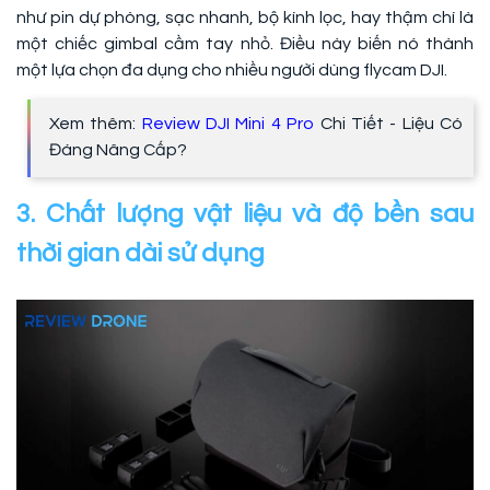
như pin dự phòng, sạc nhanh, bộ kính lọc, hay thậm chí là
một chiếc gimbal cầm tay nhỏ. Điều này biến nó thành
một lựa chọn đa dụng cho nhiều người dùng flycam DJI.
Xem thêm:
Review DJI Mini 4 Pro
Chi Tiết - Liệu Có
Đáng Nâng Cấp?
3. Chất lượng vật liệu và độ bền sau
thời gian dài sử dụng