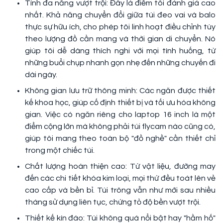
Tính đa năng vượt trội: Đây là điểm tôi đánh giá cao
nhất. Khả năng chuyển đổi giữa túi đeo vai và balo
thực sự hữu ích, cho phép tôi linh hoạt điều chỉnh tùy
theo lượng đồ cần mang và thời gian di chuyển. Nó
giúp tôi dễ dàng thích nghi với mọi tình huống, từ
những buổi chụp nhanh gọn nhẹ đến những chuyến đi
dài ngày.
Không gian lưu trữ thông minh: Các ngăn được thiết
kế khoa học, giúp cố định thiết bị và tối ưu hóa không
gian. Việc có ngăn riêng cho laptop 16 inch là một
điểm cộng lớn mà không phải túi flycam nào cũng có,
giúp tôi mang theo toàn bộ "đồ nghề" cần thiết chỉ
trong một chiếc túi.
Chất lượng hoàn thiện cao: Từ vật liệu, đường may
đến các chi tiết khóa kim loại, mọi thứ đều toát lên vẻ
cao cấp và bền bỉ. Túi trông vẫn như mới sau nhiều
tháng sử dụng liên tục, chứng tỏ độ bền vượt trội.
Thiết kế kín đáo: Túi không quá nổi bật hay "hầm hố"