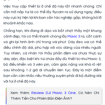
Việc truy cập thiết bị ở chế độ này rất nhanh chóng. Chỉ
cần mở nắp túi là có thể lấy flycam ra sử dụng ngay, điều
này cực kỳ tiện lợi khi bạn cần tác nghiệp gấp, không bỏ lỡ
khoảnh khắc nào.
Chẳng hạn, khi đang đi dạo và bất chợt thấy một khung
cảnh đẹp, tôi có thể nhanh chóng lấy
Mavic 3
ra, cất cánh
và ghi lại hình ảnh chỉ trong vài phút. Dây đeo vai có thể
điều chỉnh độ dài, phù hợp với vóc dáng của nhiều người.
Tuy nhiên, cá nhân tôi thấy phần đệm vai chưa thực sự
dày dặn, đặc biệt khi túi chứa đầy đủ thiết bị như Mavic 3,
bộ điều khiển và 3 viên pin, cảm giác nặng vai khá rõ rệt
sau khoảng 1-2 giờ di chuyển liên tục. Đây là một điểm
bạn cần cân nhắc nếu thường xuyên phải đi bộ đường dài
với túi ở chế độ này.
Xem thêm:
Review DJI Mavic 3 Cine
: Có Nên Chi
Thêm Tiền Cho Phiên Bản Điện Ảnh?