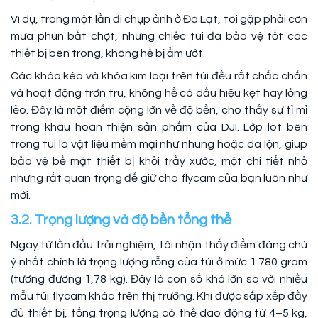
Ví dụ, trong một lần đi chụp ảnh ở Đà Lạt, tôi gặp phải cơn
mưa phùn bất chợt, nhưng chiếc túi đã bảo vệ tốt các
thiết bị bên trong, không hề bị ẩm ướt.
Các khóa kéo và khóa kim loại trên túi đều rất chắc chắn
và hoạt động trơn tru, không hề có dấu hiệu kẹt hay lỏng
lẻo. Đây là một điểm cộng lớn về độ bền, cho thấy sự tỉ mỉ
trong khâu hoàn thiện sản phẩm của DJI. Lớp lót bên
trong túi là vật liệu mềm mại như nhung hoặc da lộn, giúp
bảo vệ bề mặt thiết bị khỏi trầy xước, một chi tiết nhỏ
nhưng rất quan trọng để giữ cho flycam của bạn luôn như
mới.
3.2. Trọng lượng và độ bền tổng thể
Ngay từ lần đầu trải nghiệm, tôi nhận thấy điểm đáng chú
ý nhất chính là trọng lượng rỗng của túi ở mức 1.780 gram
(tương đương 1,78 kg). Đây là con số khá lớn so với nhiều
mẫu túi flycam khác trên thị trường. Khi được sắp xếp đầy
đủ thiết bị, tổng trọng lượng có thể dao động từ 4–5 kg,