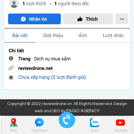
Copyright © 2022 reviewdrone.vn. All Rights Reserved. Design
FAGO AGENCY
web and SEO by
Map
Chat Face
Zalo
Youtube