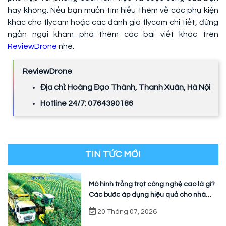
hay không. Nếu bạn muốn tìm hiểu thêm về các phụ kiện
khác cho flycam hoặc các đánh giá flycam chi tiết, đừng
ngần ngại khám phá thêm các bài viết khác trên
ReviewDrone
nhé.
ReviewDrone
Địa chỉ: Hoàng Đạo Thành, Thanh Xuân, Hà Nội
Hotline 24/7: 0764390186
TIN TỨC MỚI
Mô hình trồng trọt công nghệ cao là gì?
Các bước áp dụng hiệu quả cho nhà
vườn
20 Tháng 07, 2026