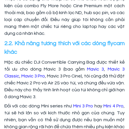
kiện của combo Fly More hoặc Cine Premium một cách
thoải mái, bao gồm cả bộ kính lọc ND, hub sạc pin, và các
loại cáp chuyển đổi. Điều này giúp tôi không cần phải
mang thêm một chiếc túi riêng cho laptop hay các vật
dụng cá nhân khác.
2.2. Khả năng tương thích với các dòng flycam
khác
Mặc dù chiếc DJI Convertible Carrying Bag được thiết kế
tối ưu cho dòng Mavic 3 (bao gồm
Mavic 3
,
Mavic 3
Classic
,
Mavic 3 Pro
, Mavic 3 Pro Cine), tôi cũng đã thử đặt
chiếc Mavic 2 Pro và Air 2S vào túi, và chúng đều vừa vặn.
Điều này cho thấy tính linh hoạt của túi không chỉ giới hạn
ở dòng Mavic 3.
Đối với các dòng Mini series như
Mini 3 Pro
hay
Mini 4 Pro
,
túi sẽ hơi lớn so với kích thước nhỏ gọn của chúng. Tuy
nhiên, bạn vẫn có thể sử dụng được nếu bạn muốn một
không gian rộng rãi hơn để chứa thêm nhiều phụ kiện khác