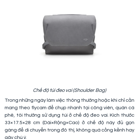
Chế độ túi đeo vai (Shoulder Bag)
Trong những ngày làm việc thông thường hoặc khi chỉ cần
mang theo flycam để chụp nhanh tại công viên, quán cà
phê, tôi thường sử dụng túi ở chế độ đeo vai. Kích thước
33×17.5×28 cm (Dài×Rộng×Cao) ở chế độ này đủ gọn
gàng để di chuyển trong đô thị, không quá cồng kềnh hay
gây chú ý.