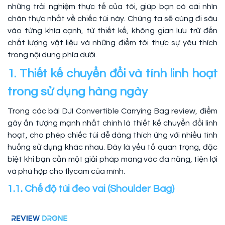
những trải nghiệm thực tế của tôi, giúp bạn có cái nhìn
chân thực nhất về chiếc túi này. Chúng ta sẽ cùng đi sâu
vào từng khía cạnh, từ thiết kế, không gian lưu trữ đến
chất lượng vật liệu và những điểm tôi thực sự yêu thích
trong nội dung phía dưới.
1. Thiết kế chuyển đổi và tính linh hoạt
trong sử dụng hàng ngày
Trong các bài DJI Convertible Carrying Bag review, điểm
gây ấn tượng mạnh nhất chính là thiết kế chuyển đổi linh
hoạt, cho phép chiếc túi dễ dàng thích ứng với nhiều tình
huống sử dụng khác nhau. Đây là yếu tố quan trọng, đặc
biệt khi bạn cần một giải pháp mang vác đa năng, tiện lợi
và phù hợp cho flycam của mình.
1.1. Chế độ túi đeo vai (Shoulder Bag)