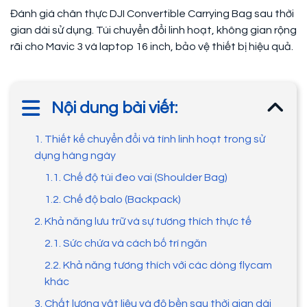
Đánh giá chân thực DJI Convertible Carrying Bag sau thời
gian dài sử dụng. Túi chuyển đổi linh hoạt, không gian rộng
rãi cho Mavic 3 và laptop 16 inch, bảo vệ thiết bị hiệu quả.
Nội dung bài viết:
1. Thiết kế chuyển đổi và tính linh hoạt trong sử
dụng hàng ngày
1.1. Chế độ túi đeo vai (Shoulder Bag)
1.2. Chế độ balo (Backpack)
2. Khả năng lưu trữ và sự tương thích thực tế
2.1. Sức chứa và cách bố trí ngăn
2.2. Khả năng tương thích với các dòng flycam
khác
3. Chất lượng vật liệu và độ bền sau thời gian dài