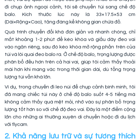
đi chụp ảnh ngoại cảnh, tôi sẽ chuyển túi sang chế độ
balo. Kích thước lúc này là 33×17.5×53 cm
(Dài×Rộng×Cao), tăng đáng kể không gian chứa đồ.
Quá trình chuyển đổi khá đơn giản và nhanh chóng, chỉ
mất khoảng 1-2 phút để kéo khóa và giấu dây đeo vai
vào ngăn riêng, sau đó kéo khóa mở rộng phần trên của
túi và lôi quai đeo balo ra. Ở chế độ balo, trọng lượng được
phân bổ đều hơn trên cả hai vai, giúp tôi cảm thấy thoải
mái hơn khi mang vác trong thời gian dài, dù tổng trọng
lượng túi vẫn khá lớn.
Ví dụ, trong chuyến đi leo núi để chụp cảnh bình minh, tôi
đã mang chiếc túi này ở chế độ balo suốt 4-5 tiếng mà
không cảm thấy quá mệt mỏi, nhờ vào sự phân bổ trọng
lượng tốt hơn so với chế độ đeo vai. Đây là một điểm cộng
lớn cho những ai thường xuyên di chuyển hoặc đi du lịch
với flycam.
2. Khả năng lưu trữ và sự tương thích