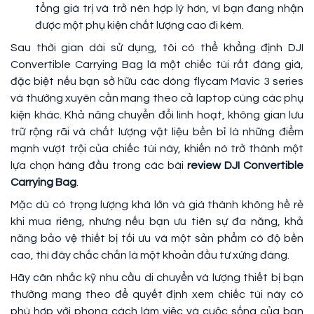
tổng giá trị và trở nên hợp lý hơn, vì bạn đang nhận
được một phụ kiện chất lượng cao đi kèm.
Sau thời gian dài sử dụng, tôi có thể khẳng định DJI
Convertible Carrying Bag là một chiếc túi rất đáng giá,
đặc biệt nếu bạn sở hữu các dòng flycam Mavic 3 series
và thường xuyên cần mang theo cả laptop cùng các phụ
kiện khác. Khả năng chuyển đổi linh hoạt, không gian lưu
trữ rộng rãi và chất lượng vật liệu bền bỉ là những điểm
mạnh vượt trội của chiếc túi này, khiến nó trở thành một
lựa chọn hàng đầu trong các bài
review DJI Convertible
Carrying Bag
.
Mặc dù có trọng lượng khá lớn và giá thành không hề rẻ
khi mua riêng, nhưng nếu bạn ưu tiên sự đa năng, khả
năng bảo vệ thiết bị tối ưu và một sản phẩm có độ bền
cao, thì đây chắc chắn là một khoản đầu tư xứng đáng.
Hãy cân nhắc kỹ nhu cầu di chuyển và lượng thiết bị bạn
thường mang theo để quyết định xem chiếc túi này có
phù hợp với phong cách làm việc và cuộc sống của bạn