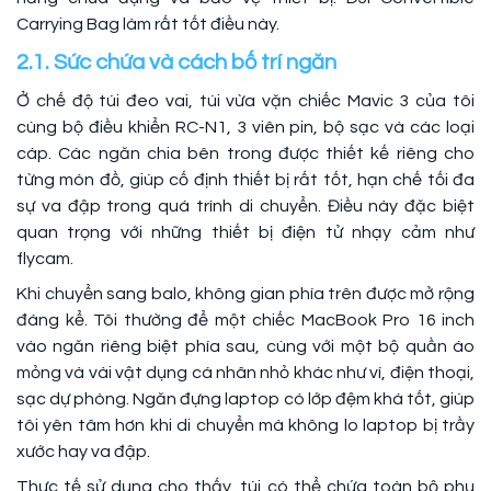
Carrying Bag làm rất tốt điều này.
2.1. Sức chứa và cách bố trí ngăn
Ở chế độ túi đeo vai, túi vừa vặn chiếc Mavic 3 của tôi
cùng bộ điều khiển RC-N1, 3 viên pin, bộ sạc và các loại
cáp. Các ngăn chia bên trong được thiết kế riêng cho
từng món đồ, giúp cố định thiết bị rất tốt, hạn chế tối đa
sự va đập trong quá trình di chuyển. Điều này đặc biệt
quan trọng với những thiết bị điện tử nhạy cảm như
flycam.
Khi chuyển sang balo, không gian phía trên được mở rộng
đáng kể. Tôi thường để một chiếc MacBook Pro 16 inch
vào ngăn riêng biệt phía sau, cùng với một bộ quần áo
mỏng và vài vật dụng cá nhân nhỏ khác như ví, điện thoại,
sạc dự phòng. Ngăn đựng laptop có lớp đệm khá tốt, giúp
tôi yên tâm hơn khi di chuyển mà không lo laptop bị trầy
xước hay va đập.
Thực tế sử dụng cho thấy, túi có thể chứa toàn bộ phụ