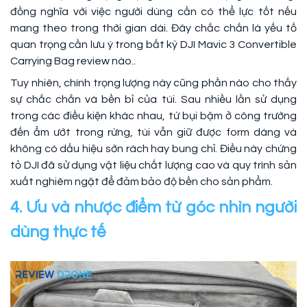
đồng nghĩa với việc người dùng cần có thể lực tốt nếu
mang theo trong thời gian dài. Đây chắc chắn là yếu tố
quan trọng cần lưu ý trong bất kỳ DJI Mavic 3 Convertible
Carrying Bag review nào..
Tuy nhiên, chính trọng lượng này cũng phần nào cho thấy
sự chắc chắn và bền bỉ của túi. Sau nhiều lần sử dụng
trong các điều kiện khác nhau, từ bụi bặm ở công trường
đến ẩm ướt trong rừng, túi vẫn giữ được form dáng và
không có dấu hiệu sờn rách hay bung chỉ. Điều này chứng
tỏ DJI đã sử dụng vật liệu chất lượng cao và quy trình sản
xuất nghiêm ngặt để đảm bảo độ bền cho sản phẩm.
4. Ưu và nhược điểm từ góc nhìn người
dùng thực tế