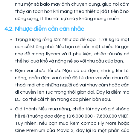
như một số balo máy ảnh chuyên dụng, giúp tôi cảm
thấy an toàn hơn khi mang theo thiết bị đắt tiền ở nơi
công cộng, ít thu hút sự chú ý không mong muốn.
4.2. Nhược điểm cần cân nhắc
Trọng lượng rỗng lớn: Như đã đề cập, 1.78 kg là một
con số không nhỏ. Nếu bạn chỉ cần một chiếc túi gọn
nhẹ để mang flycam và ít phụ kiện, chiếc túi này có
thể hơi quá khổ và nặng nề so với nhu cầu của bạn.
Đệm vai chưa tối ưu: Mặc dù có đệm, nhưng khi túi
nặng, phần đệm vai ở chế độ túi đeo vai vẫn chưa đủ
thoải mái cho những người có vai nhạy cảm hoặc cần
di chuyển liên tục trong thời gian dài. Đây là điểm mà
DJI có thể cải thiện trong các phiên bản sau.
Giá thành: Nếu mua riêng, chiếc túi này có giá không
hề rẻ (thường dao động từ 6.900.000 - 7.690.000 VND).
Tuy nhiên, nếu bạn mua kèm combo Fly More hoặc
Cine Premium của Mavic 3, đây lại là một phần của