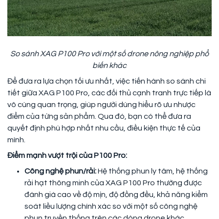
So sánh XAG P100 Pro với một số drone nông nghiệp phổ
biến khác
Để đưa ra lựa chọn tối ưu nhất, việc tiến hành so sánh chi
tiết giữa XAG P100 Pro, các đối thủ cạnh tranh trực tiếp là
vô cùng quan trọng, giúp người dùng hiểu rõ ưu nhược
điểm của từng sản phẩm. Qua đó, bạn có thể đưa ra
quyết định phù hợp nhất nhu cầu, điều kiện thực tế của
mình.
Điểm mạnh vượt trội của P100 Pro:
Công nghệ phun/rải:
Hệ thống phun ly tâm, hệ thống
rải hạt thông minh của XAG P100 Pro thường được
đánh giá cao về độ mịn, độ đồng đều, khả năng kiểm
soát liều lượng chính xác so với một số công nghệ
phun truyền thống trên các dòng drone khác.