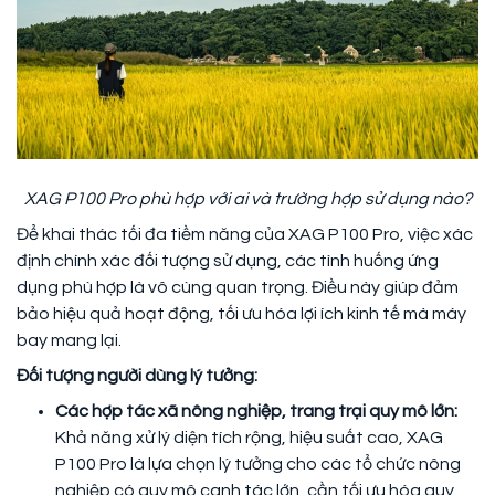
XAG P100 Pro phù hợp với ai và trường hợp sử dụng nào?
Để khai thác tối đa tiềm năng của XAG P100 Pro, việc xác
định chính xác đối tượng sử dụng, các tình huống ứng
dụng phù hợp là vô cùng quan trọng. Điều này giúp đảm
bảo hiệu quả hoạt động, tối ưu hóa lợi ích kinh tế mà máy
bay mang lại.
Đối tượng người dùng lý tưởng:
Các hợp tác xã nông nghiệp, trang trại quy mô lớn:
Khả năng xử lý diện tích rộng, hiệu suất cao, XAG
P100 Pro là lựa chọn lý tưởng cho các tổ chức nông
nghiệp có quy mô canh tác lớn, cần tối ưu hóa quy