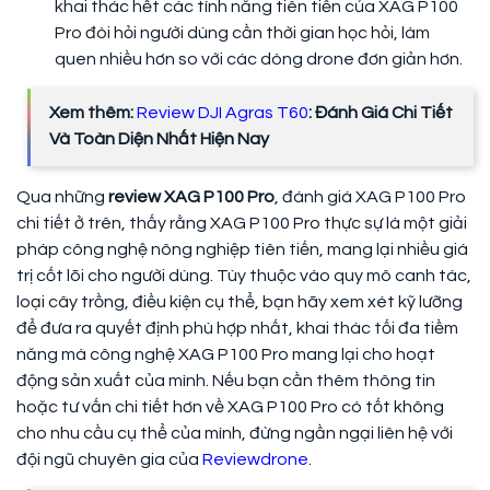
khai thác hết các tính năng tiên tiến của XAG P100
Pro đòi hỏi người dùng cần thời gian học hỏi, làm
quen nhiều hơn so với các dòng drone đơn giản hơn.
Xem thêm:
Review DJI Agras T60
: Đánh Giá Chi Tiết
Và Toàn Diện Nhất Hiện Nay
Qua những
review XAG P100 Pro
, đánh giá XAG P100 Pro
chi tiết ở trên, thấy rằng XAG P100 Pro thực sự là một giải
pháp công nghệ nông nghiệp tiên tiến, mang lại nhiều giá
trị cốt lõi cho người dùng. Tùy thuộc vào quy mô canh tác,
loại cây trồng, điều kiện cụ thể, bạn hãy xem xét kỹ lưỡng
để đưa ra quyết định phù hợp nhất, khai thác tối đa tiềm
năng mà công nghệ XAG P100 Pro mang lại cho hoạt
động sản xuất của mình. Nếu bạn cần thêm thông tin
hoặc tư vấn chi tiết hơn về XAG P100 Pro có tốt không
cho nhu cầu cụ thể của mình, đừng ngần ngại liên hệ với
đội ngũ chuyên gia của
Reviewdrone
.