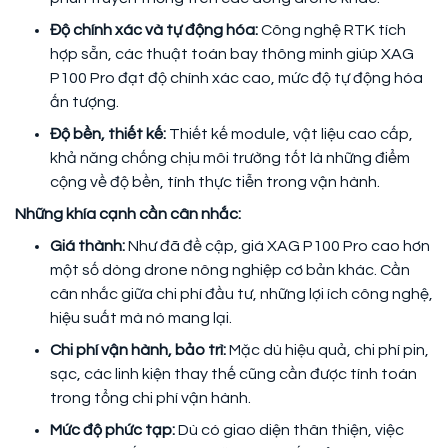
Độ chính xác và tự động hóa:
Công nghệ RTK tích
hợp sẵn, các thuật toán bay thông minh giúp XAG
P100 Pro đạt độ chính xác cao, mức độ tự động hóa
ấn tượng.
Độ bền, thiết kế:
Thiết kế module, vật liệu cao cấp,
khả năng chống chịu môi trường tốt là những điểm
cộng về độ bền, tính thực tiễn trong vận hành.
Những khía cạnh cần cân nhắc:
Giá thành:
Như đã đề cập, giá XAG P100 Pro cao hơn
một số dòng drone nông nghiệp cơ bản khác. Cần
cân nhắc giữa chi phí đầu tư, những lợi ích công nghệ,
hiệu suất mà nó mang lại.
Chi phí vận hành, bảo trì:
Mặc dù hiệu quả, chi phí pin,
sạc, các linh kiện thay thế cũng cần được tính toán
trong tổng chi phí vận hành.
Mức độ phức tạp:
Dù có giao diện thân thiện, việc