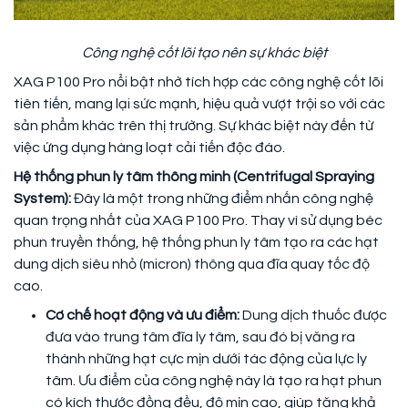
Công nghệ cốt lõi tạo nên sự khác biệt
XAG P100 Pro nổi bật nhờ tích hợp các công nghệ cốt lõi
tiên tiến, mang lại sức mạnh, hiệu quả vượt trội so với các
sản phẩm khác trên thị trường. Sự khác biệt này đến từ
việc ứng dụng hàng loạt cải tiến độc đáo.
Hệ thống phun ly tâm thông minh (Centrifugal Spraying
System):
Đây là một trong những điểm nhấn công nghệ
quan trọng nhất của XAG P100 Pro. Thay vì sử dụng béc
phun truyền thống, hệ thống phun ly tâm tạo ra các hạt
dung dịch siêu nhỏ (micron) thông qua đĩa quay tốc độ
cao.
Cơ chế hoạt động và ưu điểm:
Dung dịch thuốc được
đưa vào trung tâm đĩa ly tâm, sau đó bị văng ra
thành những hạt cực mịn dưới tác động của lực ly
tâm. Ưu điểm của công nghệ này là tạo ra hạt phun
có kích thước đồng đều, độ mịn cao, giúp tăng khả