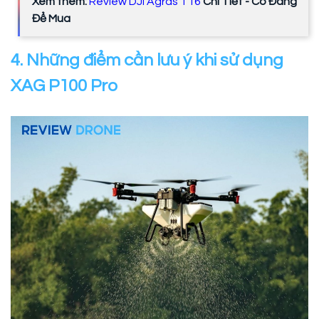
Xem thêm:
Review DJI Agras T16
Chi Tiết - Có Đáng
Để Mua
4. Những điểm cần lưu ý khi sử dụng
XAG P100 Pro