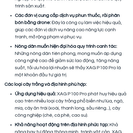
trình sản xuất.
Các đơn vị cung cấp dịch vụ phun thuốc, rải phân
bón bằng drone:
Đây là công cụ làm việc hiệu quả,
giúp các đơn vị dịch vụ nâng cao năng lực cạnh
tranh, mở rộng phạm vi phục vụ.
Nông dân muốn hiện đại hóa quy trình canh tác:
Những nông dân tiên phong, mong muốn áp dụng
công nghệ cao để giảm sức lao động, tăng năng
suất, tối ưu hóa lợi nhuận sẽ thấy XAG P100 Pro là
một khoản đầu tư giá trị.
Các loại cây trồng và địa hình phù hợp:
Ứng dụng hiệu quả:
XAG P100 Pro phát huy hiệu quả
cao trên nhiều loại cây trồng phổ biến như lúa, ngô,
mía, cây ăn trái (xoài, thanh long, sầu riêng...), cây
công nghiệp (chè, cà phê, cao su).
Khả năng hoạt động trên địa hình phức tạp:
Khả
năng bay tự động thông minh, tránh vật cản, XAG