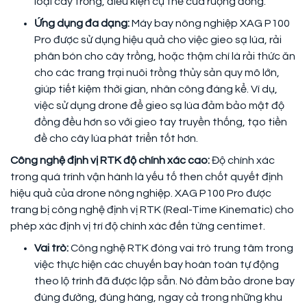
loại cây trồng, điều kiện cụ thể của ruộng đồng.
Ứng dụng đa dạng:
Máy bay nông nghiệp XAG P100
Pro được sử dụng hiệu quả cho việc gieo sạ lúa, rải
phân bón cho cây trồng, hoặc thậm chí là rải thức ăn
cho các trang trại nuôi trồng thủy sản quy mô lớn,
giúp tiết kiệm thời gian, nhân công đáng kể. Ví dụ,
việc sử dụng drone để gieo sạ lúa đảm bảo mật độ
đồng đều hơn so với gieo tay truyền thống, tạo tiền
đề cho cây lúa phát triển tốt hơn.
Công nghệ định vị RTK độ chính xác cao:
Độ chính xác
trong quá trình vận hành là yếu tố then chốt quyết định
hiệu quả của drone nông nghiệp. XAG P100 Pro được
trang bị công nghệ định vị RTK (Real-Time Kinematic) cho
phép xác định vị trí độ chính xác đến từng centimet.
Vai trò:
Công nghệ RTK đóng vai trò trung tâm trong
việc thực hiện các chuyến bay hoàn toàn tự động
theo lộ trình đã được lập sẵn. Nó đảm bảo drone bay
đúng đường, đúng hàng, ngay cả trong những khu