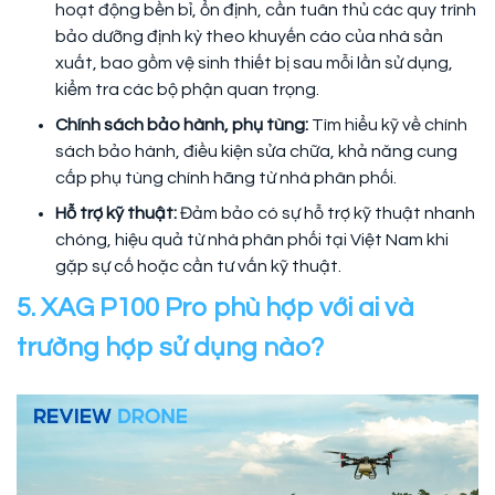
hoạt động bền bỉ, ổn định, cần tuân thủ các quy trình
bảo dưỡng định kỳ theo khuyến cáo của nhà sản
xuất, bao gồm vệ sinh thiết bị sau mỗi lần sử dụng,
kiểm tra các bộ phận quan trọng.
Chính sách bảo hành, phụ tùng:
Tìm hiểu kỹ về chính
sách bảo hành, điều kiện sửa chữa, khả năng cung
cấp phụ tùng chính hãng từ nhà phân phối.
Hỗ trợ kỹ thuật:
Đảm bảo có sự hỗ trợ kỹ thuật nhanh
chóng, hiệu quả từ nhà phân phối tại Việt Nam khi
gặp sự cố hoặc cần tư vấn kỹ thuật.
5. XAG P100 Pro phù hợp với ai và
trường hợp sử dụng nào?