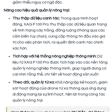
giảm thiểu nguy cơ ngộ độc.
Nâng cao hiệu quả quản lý nông trại:
Thu thập dữ liệu canh tác:
Trong quá trình hoạt
động, XAG P100 Pro thu thập các dữ liệu quan trọng
về tình trạng cây trồng, đồng ruộng (thông qua các
cảm biến tùy chọn), cung cấp thông tin đầu vào giá
trị cho việc phân tích, ra quyết định canh tác chính
xác hơn.
Tích hợp với hệ thống nông nghiệp thông minh:
Dữ
liệu từ XAG P100 Pro được tích hợp vào các nền tảng
quản lý nông nghiệp thông minh, giúp người dùng có
cái nhìn tổng thể, chi tiết về hoạt động sản xuất.
Theo dõi, quản lý từ xa:
Khả năng lập kế hoạch, giám
sát hoạt động của drone từ xa thông qua ứng dụng
di động mang lại sự linh hoạt, tiện lợi trong công tác
quản lý nông trại.