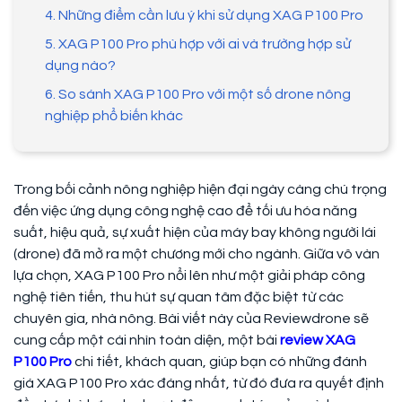
4. Những điểm cần lưu ý khi sử dụng XAG P100 Pro
5. XAG P100 Pro phù hợp với ai và trường hợp sử
dụng nào?
6. So sánh XAG P100 Pro với một số drone nông
nghiệp phổ biến khác
Trong bối cảnh nông nghiệp hiện đại ngày càng chú trọng
đến việc ứng dụng công nghệ cao để tối ưu hóa năng
suất, hiệu quả, sự xuất hiện của máy bay không người lái
(drone) đã mở ra một chương mới cho ngành. Giữa vô vàn
lựa chọn, XAG P100 Pro nổi lên như một giải pháp công
nghệ tiên tiến, thu hút sự quan tâm đặc biệt từ các
chuyên gia, nhà nông. Bài viết này của Reviewdrone sẽ
cung cấp một cái nhìn toàn diện, một bài
review XAG
P100 Pro
chi tiết, khách quan, giúp bạn có những đánh
giá XAG P100 Pro xác đáng nhất, từ đó đưa ra quyết định