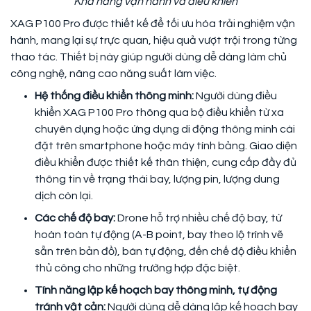
Khả năng vận hành và điều khiển
XAG P100 Pro được thiết kế để tối ưu hóa trải nghiệm vận
hành, mang lại sự trực quan, hiệu quả vượt trội trong từng
thao tác. Thiết bị này giúp người dùng dễ dàng làm chủ
công nghệ, nâng cao năng suất làm việc.
Hệ thống điều khiển thông minh:
Người dùng điều
khiển XAG P100 Pro thông qua bộ điều khiển từ xa
chuyên dụng hoặc ứng dụng di động thông minh cài
đặt trên smartphone hoặc máy tính bảng. Giao diện
điều khiển được thiết kế thân thiện, cung cấp đầy đủ
thông tin về trạng thái bay, lượng pin, lượng dung
dịch còn lại.
Các chế độ bay:
Drone hỗ trợ nhiều chế độ bay, từ
hoàn toàn tự động (A-B point, bay theo lộ trình vẽ
sẵn trên bản đồ), bán tự động, đến chế độ điều khiển
thủ công cho những trường hợp đặc biệt.
Tính năng lập kế hoạch bay thông minh, tự động
tránh vật cản:
Người dùng dễ dàng lập kế hoạch bay