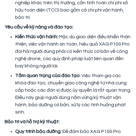
nghiệp khác trên thị trường, cần tính toán chi phí sở
hữu toàn diện (TCO) bao gồm cả chi phí vận hành,
bảo trì.
Yêu cầu về kỹ năng và đào tạo:
Kiến thức vận hành:
Mặc dù giao diện điều khiển thân
thiện, việc vận hành an toàn, hiệu quả XAG P100 Pro
đòi hỏi người dùng phải có kiến thức cơ bản về công
nghệ drone, các quy định pháp luật liên quan đến
bay không người lái.
Tầm quan trọng của đào tạo:
Việc tham gia các
khóa đào tạo, chuyển giao công nghệ từ nhà cung
cấp hoặc các đơn vị được ủy quyền là rất quan trọng.
Điều này giúp người dùng nắm vững kỹ thuật vận
hành, bảo dưỡng cơ bản, xử lý các tình huống phát
sinh.
Bảo trì và hỗ trợ kỹ thuật:
Quy trình bảo dưỡng:
Để đảm bảo XAG P100 Pro