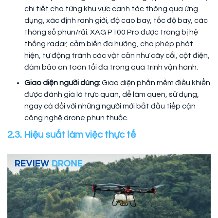
chi tiết cho từng khu vực canh tác thông qua ứng
dụng, xác định ranh giới, độ cao bay, tốc độ bay, các
thông số phun/rải. XAG P100 Pro được trang bị hệ
thống radar, cảm biến đa hướng, cho phép phát
hiện, tự động tránh các vật cản như cây cối, cột điện,
đảm bảo an toàn tối đa trong quá trình vận hành.
Giao diện người dùng:
Giao diện phần mềm điều khiển
được đánh giá là trực quan, dễ làm quen, sử dụng,
ngay cả đối với những người mới bắt đầu tiếp cận
công nghệ drone phun thuốc.
2.3. Hiệu suất làm việc thực tế