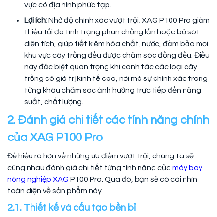
vực có địa hình phức tạp.
Lợi ích:
Nhờ độ chính xác vượt trội, XAG P100 Pro giảm
thiểu tối đa tình trạng phun chồng lấn hoặc bỏ sót
diện tích, giúp tiết kiệm hóa chất, nước, đảm bảo mọi
khu vực cây trồng đều được chăm sóc đồng đều. Điều
này đặc biệt quan trọng khi canh tác các loại cây
trồng có giá trị kinh tế cao, nơi mà sự chính xác trong
từng khâu chăm sóc ảnh hưởng trực tiếp đến năng
suất, chất lượng.
2. Đánh giá chi tiết các tính năng chính
của XAG P100 Pro
Để hiểu rõ hơn về những ưu điểm vượt trội, chúng ta sẽ
cùng nhau đánh giá chi tiết từng tính năng của
máy bay
nông nghiệp XAG
P100 Pro. Qua đó, bạn sẽ có cái nhìn
toàn diện về sản phẩm này.
2.1. Thiết kế và cấu tạo bền bỉ