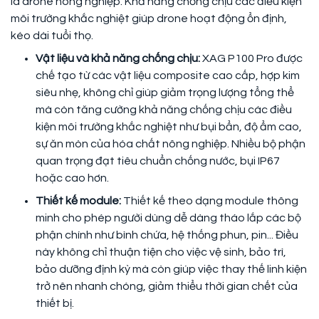
là drone nông nghiệp. Khả năng chống chịu các điều kiện
môi trường khắc nghiệt giúp drone hoạt động ổn định,
kéo dài tuổi thọ.
Vật liệu và khả năng chống chịu:
XAG P100 Pro được
chế tạo từ các vật liệu composite cao cấp, hợp kim
siêu nhẹ, không chỉ giúp giảm trọng lượng tổng thể
mà còn tăng cường khả năng chống chịu các điều
kiện môi trường khắc nghiệt như bụi bẩn, độ ẩm cao,
sự ăn mòn của hóa chất nông nghiệp. Nhiều bộ phận
quan trọng đạt tiêu chuẩn chống nước, bụi IP67
hoặc cao hơn.
Thiết kế module:
Thiết kế theo dạng module thông
minh cho phép người dùng dễ dàng tháo lắp các bộ
phận chính như bình chứa, hệ thống phun, pin... Điều
này không chỉ thuận tiện cho việc vệ sinh, bảo trì,
bảo dưỡng định kỳ mà còn giúp việc thay thế linh kiện
trở nên nhanh chóng, giảm thiểu thời gian chết của
thiết bị.