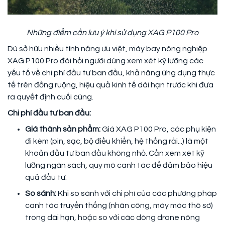
Những điểm cần lưu ý khi sử dụng XAG P100 Pro
Dù sở hữu nhiều tính năng ưu việt, máy bay nông nghiệp
XAG P100 Pro đòi hỏi người dùng xem xét kỹ lưỡng các
yếu tố về chi phí đầu tư ban đầu, khả năng ứng dụng thực
tế trên đồng ruộng, hiệu quả kinh tế dài hạn trước khi đưa
ra quyết định cuối cùng.
Chi phí đầu tư ban đầu:
Giá thành sản phẩm:
Giá XAG P100 Pro, các phụ kiện
đi kèm (pin, sạc, bộ điều khiển, hệ thống rải...) là một
khoản đầu tư ban đầu không nhỏ. Cần xem xét kỹ
lưỡng ngân sách, quy mô canh tác để đảm bảo hiệu
quả đầu tư.
So sánh:
Khi so sánh với chi phí của các phương pháp
canh tác truyền thống (nhân công, máy móc thô sơ)
trong dài hạn, hoặc so với các dòng drone nông