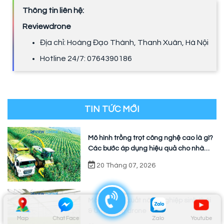
Thông tin liên hệ:
Reviewdrone
Địa chỉ: Hoàng Đạo Thành, Thanh Xuân, Hà Nội
Hotline 24/7: 0764390186
TIN TỨC MỚI
Mô hình trồng trọt công nghệ cao là gì?
Các bước áp dụng hiệu quả cho nhà
vườn
20 Tháng 07, 2026
Mô hình sản xuất nông nghiệp sinh thái
& Ứng dụng drone
Map
Chat Face
Zalo
Youtube