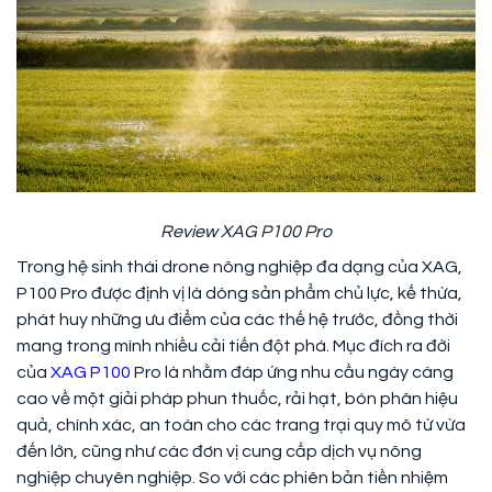
Review XAG P100 Pro
Trong hệ sinh thái drone nông nghiệp đa dạng của XAG,
P100 Pro được định vị là dòng sản phẩm chủ lực, kế thừa,
phát huy những ưu điểm của các thế hệ trước, đồng thời
mang trong mình nhiều cải tiến đột phá. Mục đích ra đời
của
XAG P100
Pro là nhằm đáp ứng nhu cầu ngày càng
cao về một giải pháp phun thuốc, rải hạt, bón phân hiệu
quả, chính xác, an toàn cho các trang trại quy mô từ vừa
đến lớn, cũng như các đơn vị cung cấp dịch vụ nông
nghiệp chuyên nghiệp. So với các phiên bản tiền nhiệm