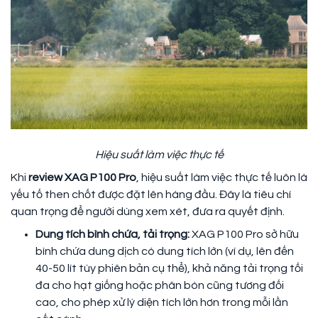
Hiệu suất làm việc thực tế
Khi
review XAG P100 Pro
, hiệu suất làm việc thực tế luôn là
yếu tố then chốt được đặt lên hàng đầu. Đây là tiêu chí
quan trọng để người dùng xem xét, đưa ra quyết định.
Dung tích bình chứa, tải trọng:
XAG P100 Pro sở hữu
bình chứa dung dịch có dung tích lớn (ví dụ, lên đến
40-50 lít tùy phiên bản cụ thể), khả năng tải trọng tối
đa cho hạt giống hoặc phân bón cũng tương đối
cao, cho phép xử lý diện tích lớn hơn trong mỗi lần