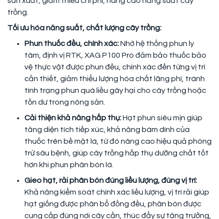
sản xuất, giảm thiểu chi phí, nâng cao năng suất cây
trồng.
Tối ưu hóa năng suất, chất lượng cây trồng:
Phun thuốc đều, chính xác:
Nhờ hệ thống phun ly
tâm, định vị RTK, XAG P100 Pro đảm bảo thuốc bảo
vệ thực vật được phun đều, chính xác đến từng vị trí
cần thiết, giảm thiểu lượng hóa chất lãng phí, tránh
tình trạng phun quá liều gây hại cho cây trồng hoặc
tồn dư trong nông sản.
Cải thiện khả năng hấp thụ:
Hạt phun siêu mịn giúp
tăng diện tích tiếp xúc, khả năng bám dính của
thuốc trên bề mặt lá, từ đó nâng cao hiệu quả phòng
trừ sâu bệnh, giúp cây trồng hấp thụ dưỡng chất tốt
hơn khi phun phân bón lá.
Gieo hạt, rải phân bón đúng liều lượng, đúng vị trí:
Khả năng kiểm soát chính xác liều lượng, vị trí rải giúp
hạt giống được phân bổ đồng đều, phân bón được
cung cấp đúng nơi cây cần, thúc đẩy sự tăng trưởng,