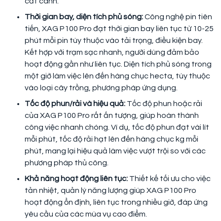
cất cánh.
Thời gian bay, diện tích phủ sóng:
Công nghệ pin tiên
tiến, XAG P100 Pro đạt thời gian bay liên tục từ 10-25
phút mỗi pin tùy thuộc vào tải trọng, điều kiện bay.
Kết hợp với trạm sạc nhanh, người dùng đảm bảo
hoạt động gần như liên tục. Diện tích phủ sóng trong
một giờ làm việc lên đến hàng chục hecta, tùy thuộc
vào loại cây trồng, phương pháp ứng dụng.
Tốc độ phun/rải và hiệu quả:
Tốc độ phun hoặc rải
của XAG P100 Pro rất ấn tượng, giúp hoàn thành
công việc nhanh chóng. Ví dụ, tốc độ phun đạt vài lít
mỗi phút, tốc độ rải hạt lên đến hàng chục kg mỗi
phút, mang lại hiệu quả làm việc vượt trội so với các
phương pháp thủ công.
Khả năng hoạt động liên tục:
Thiết kế tối ưu cho việc
tản nhiệt, quản lý năng lượng giúp XAG P100 Pro
hoạt động ổn định, liên tục trong nhiều giờ, đáp ứng
yêu cầu của các mùa vụ cao điểm.