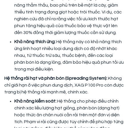
năng thẩm thấu, bao phủ trên bề mặt lá cây, giảm
thiểu tình trạng đọng giọt hoặc trôi thuốc. Ví dụ, các
nghiên cứu đã chỉ ra rằng việc tối ưu kích thước hạt
phun tăng hiệu quả của thuốc bảo vệ thực vật lên
đến 30% đồng thời giảm lượng thuốc cần sử dụng.
Khả năng thích ứng:
Hệ thống này có khả năng thích
ứng linh hoạt nhiều loại dung dịch có độ nhớt khác
nhau, từ thuốc trừ sâu, thuốc bệnh, đến các loại
phân bón lá dạng lỏng, đảm bảo hiệu quả phun tối ưu
trong mọi điều kiện.
Hệ thống rải hạt và phân bón (Spreading System):
Không
chỉ giới hạn ở việc phun dung dịch, XAG P100 Pro còn được
trang bị hệ thống rải mạnh mẽ, chính xác.
Khả năng kiểm soát:
Hệ thống cho phép điều chỉnh
chính xác liều lượng hạt giống, phân bón (dạng hạt)
hoặc thức ăn chăn nuôi cần rải trên một đơn vị diện
tích. Phạm vi rải cũng được tùy chỉnh để phù hợp từng