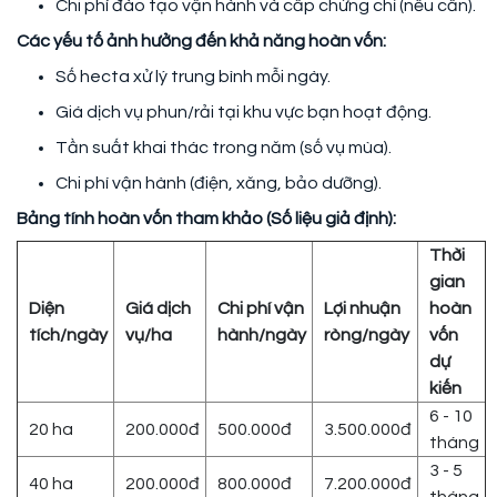
Chi phí đào tạo vận hành và cấp chứng chỉ (nếu cần).
Các yếu tố ảnh hưởng đến khả năng hoàn vốn:
Số hecta xử lý trung bình mỗi ngày.
Giá dịch vụ phun/rải tại khu vực bạn hoạt động.
Tần suất khai thác trong năm (số vụ mùa).
Chi phí vận hành (điện, xăng, bảo dưỡng).
Bảng tính hoàn vốn tham khảo (Số liệu giả định):
Thời
gian
Diện
Giá dịch
Chi phí vận
Lợi nhuận
hoàn
tích/ngày
vụ/ha
hành/ngày
ròng/ngày
vốn
dự
kiến
6 - 10
20 ha
200.000đ
500.000đ
3.500.000đ
tháng
3 - 5
40 ha
200.000đ
800.000đ
7.200.000đ