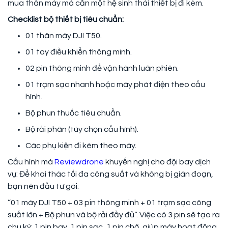
mua thân máy mà cần một hệ sinh thái thiết bị đi kèm.
Checklist bộ thiết bị tiêu chuẩn:
01 thân máy DJI T50.
01 tay điều khiển thông minh.
02 pin thông minh để vận hành luân phiên.
01 trạm sạc nhanh hoặc máy phát điện theo cấu
hình.
Bộ phun thuốc tiêu chuẩn.
Bộ rải phân (tùy chọn cấu hình).
Các phụ kiện đi kèm theo máy.
Cấu hình mà
Reviewdrone
khuyến nghị cho đội bay dịch
vụ: Để khai thác tối đa công suất và không bị gián đoạn,
bạn nên đầu tư gói:
“01 máy DJI T50 + 03 pin thông minh + 01 trạm sạc công
suất lớn + Bộ phun và bộ rải đầy đủ”. Việc có 3 pin sẽ tạo ra
chu kỳ: 1 pin bay, 1 pin sạc, 1 pin chờ, giúp máy hoạt động