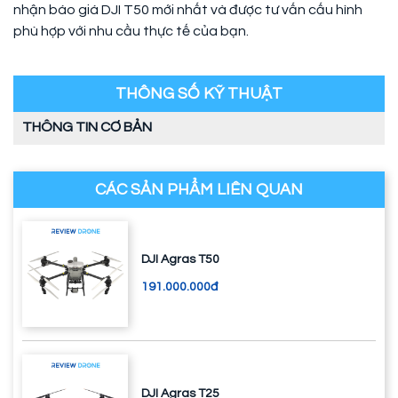
nhận báo giá DJI T50 mới nhất và được tư vấn cấu hình
phù hợp với nhu cầu thực tế của bạn.
THÔNG SỐ KỸ THUẬT
THÔNG TIN CƠ BẢN
CÁC SẢN PHẨM LIÊN QUAN
DJI Agras T50
191.000.000đ
DJI Agras T25