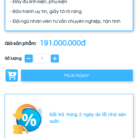
- Đầy đủ linh kiện, phụ kiện
- Bảo hành uy tín, giấy tờ rõ ràng
- Đội ngũ nhân viên tư vấn chuyên nghiệp, tận tình
191.000.000đ
Giá sản phẩm:
Số lượng
MUA NGAY
Đổi trả trong 2 ngày do lỗi nhà sản
xuất.