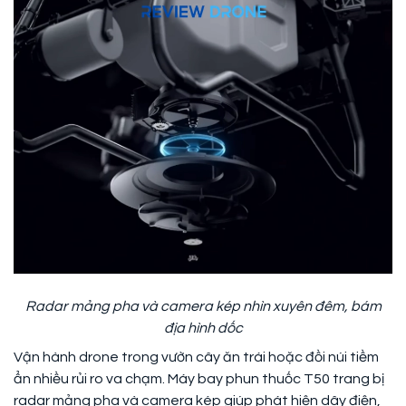
Radar mảng pha và camera kép nhìn xuyên đêm, bám
địa hình dốc
Vận hành drone trong vườn cây ăn trái hoặc đồi núi tiềm
ẩn nhiều rủi ro va chạm. Máy bay phun thuốc T50 trang bị
radar mảng pha và camera kép giúp phát hiện dây điện,