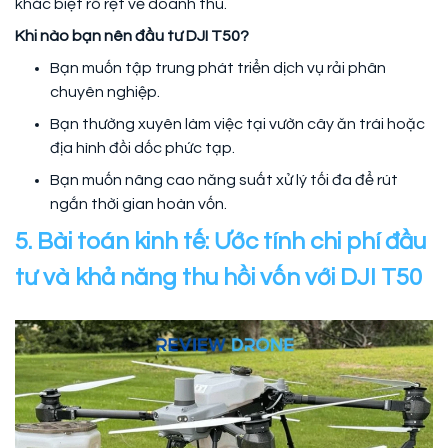
khác biệt rõ rệt về doanh thu.
Khi nào bạn nên đầu tư DJI T50?
Bạn muốn tập trung phát triển dịch vụ rải phân
chuyên nghiệp.
Bạn thường xuyên làm việc tại vườn cây ăn trái hoặc
địa hình đồi dốc phức tạp.
Bạn muốn nâng cao năng suất xử lý tối đa để rút
ngắn thời gian hoàn vốn.
5. Bài toán kinh tế: Ước tính chi phí đầu
tư và khả năng thu hồi vốn với DJI T50