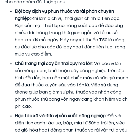
cho các nhóm đối tượng sau:
Đội bay dịch vụ phun thuốc và rải phân chuyên
nghiệp:
Khi làm dịch vụ, thời gian chính là tiền bạc.
Bạn cần một thiết bị có năng suất cao để đáp ứng
nhiều đơn hàng trong thời gian ngắn và tối ưu số
hecta xử lý mỗi ngày. Máy bay xịt thuốc T50 là công
cụ đắc lực cho các đội bay hoạt động liên tục trong
mùa vụ cao điểm.
Chủ trang trại cây ăn trái quy mô lớn:
Với các vườn
sầu riêng, cam, bưởi hoặc cây công nghiệp trên địa
hình đồi dốc, bạn cần một chiếc máy có sức gió mạnh
để đưa thuốc xuyên sâu vào tán lá. Việc sử dụng
drone giúp bạn giảm sự phụ thuộc vào nhân công
phun thuốc thủ công vốn ngày càng khan hiếm và chi
phí cao.
Hợp tác xã và đơn vị sản xuất nông nghiệp:
Đối với
diện tích canh tác lúa, bắp, mía từ 50ha trở lên, việc
cơ giới hóa hoạt động phun thuốc và rải vật tư là yêu