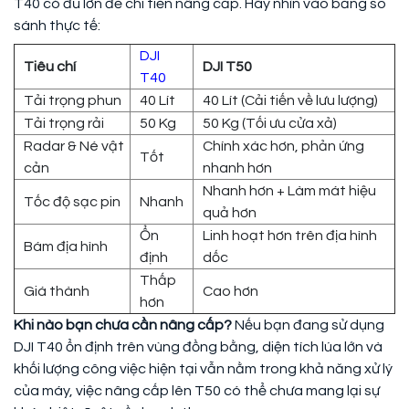
T40 có đủ lớn để chi tiền nâng cấp. Hãy nhìn vào bảng so
sánh thực tế:
DJI
Tiêu chí
DJI T50
T40
Tải trọng phun
40 Lít
40 Lít (Cải tiến về lưu lượng)
Tải trọng rải
50 Kg
50 Kg (Tối ưu cửa xả)
Radar & Né vật
Chính xác hơn, phản ứng
Tốt
cản
nhanh hơn
Nhanh hơn + Làm mát hiệu
Tốc độ sạc pin
Nhanh
quả hơn
Ổn
Linh hoạt hơn trên địa hình
Bám địa hình
định
dốc
Thấp
Giá thành
Cao hơn
hơn
Khi nào bạn chưa cần nâng cấp?
Nếu bạn đang sử dụng
DJI T40 ổn định trên vùng đồng bằng, diện tích lúa lớn và
khối lượng công việc hiện tại vẫn nằm trong khả năng xử lý
của máy, việc nâng cấp lên T50 có thể chưa mang lại sự