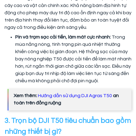
cây cao và vật cản chính xác. Khả năng bám địa hình tự
động cho phép máy duy trì độ cao ổn định ngay cả khi bay
trên địa hình thay đổi liên tục, đảm bảo an toàn tuyệt đối
ngay cả trong điều kiện ánh sáng yếu.
Pin và trạm sạc cải tiến, làm mát cực nhanh:
Trong
mùa nắng nóng, tình trạng pin quá nhiệt thường
khiến công việc bị gián đoạn. Hệ thống sạc của máy
bay nông nghiệp T50 được cải tiến để làm mát nhanh
hơn, rút ngắn thời gian chờ giữa các lần sạc. Điều này
giúp bạn duy trì nhịp độ làm việc liên tục từ sáng đến
chiều mà không phải chờ đợi pin nguội.
Xem thêm:
Hướng dẫn sử dụng DJI Agras T50
an
toàn trên đồng ruộng
3. Trọn bộ DJI T50 tiêu chuẩn bao gồm
những thiết bị gì?