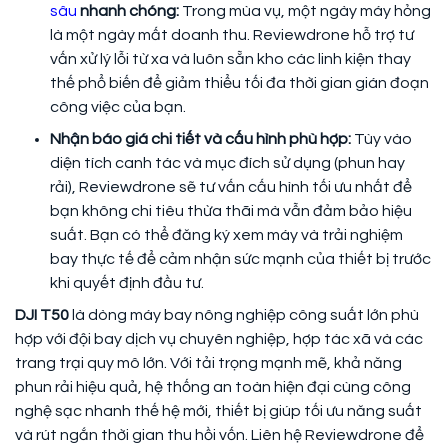
sâu
nhanh chóng:
Trong mùa vụ, một ngày máy hỏng
là một ngày mất doanh thu. Reviewdrone hỗ trợ tư
vấn xử lý lỗi từ xa và luôn sẵn kho các linh kiện thay
thế phổ biến để giảm thiểu tối đa thời gian gián đoạn
công việc của bạn.
Nhận báo giá chi tiết và cấu hình phù hợp:
Tùy vào
diện tích canh tác và mục đích sử dụng (phun hay
rải), Reviewdrone sẽ tư vấn cấu hình tối ưu nhất để
bạn không chi tiêu thừa thãi mà vẫn đảm bảo hiệu
suất. Bạn có thể đăng ký xem máy và trải nghiệm
bay thực tế để cảm nhận sức mạnh của thiết bị trước
khi quyết định đầu tư.
DJI T50
là dòng máy bay nông nghiệp công suất lớn phù
hợp với đội bay dịch vụ chuyên nghiệp, hợp tác xã và các
trang trại quy mô lớn. Với tải trọng mạnh mẽ, khả năng
phun rải hiệu quả, hệ thống an toàn hiện đại cùng công
nghệ sạc nhanh thế hệ mới, thiết bị giúp tối ưu năng suất
và rút ngắn thời gian thu hồi vốn. Liên hệ Reviewdrone để