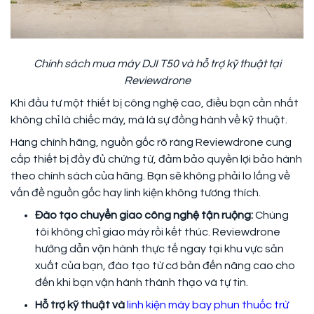
Chính sách mua máy DJI T50 và hỗ trợ kỹ thuật tại
Reviewdrone
Khi đầu tư một thiết bị công nghệ cao, điều bạn cần nhất
không chỉ là chiếc máy, mà là sự đồng hành về kỹ thuật.
Hàng chính hãng, nguồn gốc rõ ràng Reviewdrone cung
cấp thiết bị đầy đủ chứng từ, đảm bảo quyền lợi bảo hành
theo chính sách của hãng. Bạn sẽ không phải lo lắng về
vấn đề nguồn gốc hay linh kiện không tương thích.
Đào tạo chuyển giao công nghệ tận ruộng:
Chúng
tôi không chỉ giao máy rồi kết thúc. Reviewdrone
hướng dẫn vận hành thực tế ngay tại khu vực sản
xuất của bạn, đào tạo từ cơ bản đến nâng cao cho
đến khi bạn vận hành thành thạo và tự tin.
Hỗ trợ kỹ thuật và
linh kiện máy bay phun thuốc trừ