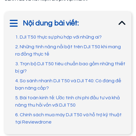
Nội dung bài viết:
1. DJI T50 thực sự phù hợp với những ai?
2. Những tính năng nổi bật trên DJI T50 khi mang
ra đồng thực tế
3. Trọn bộ DJI T50 tiêu chuẩn bao gồm những thiết
bị gì?
4. So sánh nhanh DJI T50 và DJI T40: Có đáng để
bạn nâng cấp?
5. Bài toán kinh tế: Ước tính chi phí đầu tư và khả
năng thu hồi vốn với DJI T50
6. Chính sách mua máy DJI T50 và hỗ trợ kỹ thuật
tại Reviewdrone