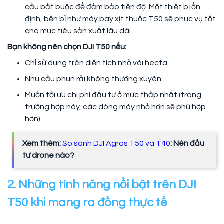
cầu bắt buộc để đảm bảo tiến độ. Một thiết bị ổn
định, bền bỉ như máy bay xịt thuốc T50 sẽ phục vụ tốt
cho mục tiêu sản xuất lâu dài.
Bạn không nên chọn DJI T50 nếu:
Chỉ sử dụng trên diện tích nhỏ vài hecta.
Nhu cầu phun rải không thường xuyên.
Muốn tối ưu chi phí đầu tư ở mức thấp nhất (trong
trường hợp này, các dòng máy nhỏ hơn sẽ phù hợp
hơn).
Xem thêm:
So sánh DJI Agras T50 và T40
: Nên đầu
tư drone nào?
2. Những tính năng nổi bật trên DJI
T50 khi mang ra đồng thực tế