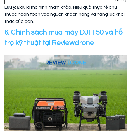
tháng
Lưu ý:
Đây là mô hình tham khảo. Hiệu quả thực tế phụ
thuộc hoàn toàn vào nguồn khách hàng và năng lực khai
thác của bạn.
6. Chính sách mua máy DJI T50 và hỗ
trợ kỹ thuật tại Reviewdrone