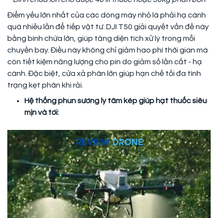
Điểm yếu lớn nhất của các dòng máy nhỏ là phải hạ cánh
quá nhiều lần để tiếp vật tư. DJI T50 giải quyết vấn đề này
bằng bình chứa lớn, giúp tăng diện tích xử lý trong mỗi
chuyến bay. Điều này không chỉ giảm hao phí thời gian mà
còn tiết kiệm năng lượng cho pin do giảm số lần cất - hạ
cánh. Đặc biệt, cửa xả phân lớn giúp hạn chế tối đa tình
trạng kẹt phân khi rải.
Hệ thống phun sương ly tâm kép giúp hạt thuốc siêu
mịn và tơi: