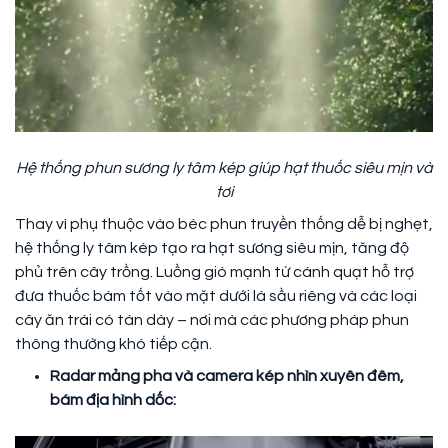
Hệ thống phun sương ly tâm kép giúp hạt thuốc siêu mịn và
tơi
Thay vì phụ thuộc vào béc phun truyền thống dễ bị nghẹt,
hệ thống ly tâm kép tạo ra hạt sương siêu mịn, tăng độ
phủ trên cây trồng. Luồng gió mạnh từ cánh quạt hỗ trợ
đưa thuốc bám tốt vào mặt dưới lá sầu riêng và các loại
cây ăn trái có tán dày – nơi mà các phương pháp phun
thông thường khó tiếp cận.
Radar mảng pha và camera kép nhìn xuyên đêm,
bám địa hình dốc: