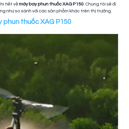
i tiết về
máy bay phun thuốc XAG P150
. Chúng tôi sẽ đi
ũng như so sánh với các sản phẩm khác trên thị trường.
ay phun thuốc XAG P150