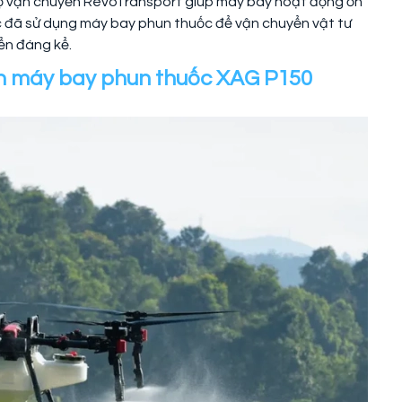
độ vận chuyển RevoTransport giúp máy bay hoạt động ổn
Bắc đã sử dụng máy bay phun thuốc để vận chuyển vật tư
yển đáng kể.
ên máy bay phun thuốc XAG P150