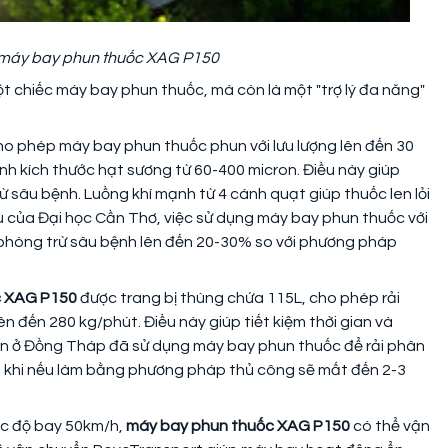
a máy bay phun thuốc XAG P150
t chiếc máy bay phun thuốc, mà còn là một "trợ lý đa năng"
 phép máy bay phun thuốc phun với lưu lượng lên đến 30
ỉnh kích thước hạt sương từ 60-400 micron. Điều này giúp
ừ sâu bệnh. Luồng khí mạnh từ 4 cánh quạt giúp thuốc len lỏi
 của Đại học Cần Thơ, việc sử dụng máy bay phun thuốc với
 phòng trừ sâu bệnh lên đến 20-30% so với phương pháp
c XAG P150
được trang bị thùng chứa 115L, cho phép rải
ên đến 280 kg/phút. Điều này giúp tiết kiệm thời gian và
ân ở Đồng Tháp đã sử dụng máy bay phun thuốc để rải phân
ng khi nếu làm bằng phương pháp thủ công sẽ mất đến 2-3
tốc độ bay 50km/h,
máy bay phun thuốc XAG P150
có thể vận