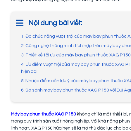
Nội dung bài viết:
1. Đa chức năng vượt trội của máy bay phun thuốc 
2. Công nghệ thông minh tích hợp trên máy bay ph
3. Thiết kế tối ưu của máy bay phun thuốc XAG P150
4. Ưu điểm vượt trội của máy bay phun thuốc XAG P
hiện đại
5. Nhược điểm cần lưu ý của máy bay phun thuốc X
6. So sánh máy bay phun thuốc XAG P150 với DJI Ag
Máy bay phun thuốc XAG P150
không chỉ là một thiết bị
trong quy trình sản xuất nông nghiệp. Với khả năng phun
linh hoạt, XAG P150 hứa hẹn sẽ là trợ thủ đắc lực cho bà