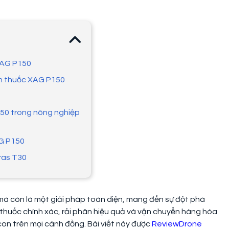
XAG P150
un thuốc XAG P150
150 trong nông nghiệp
AG P150
ras T30
, mà còn là một giải pháp toàn diện, mang đến sự đột phá
 thuốc chính xác, rải phân hiệu quả và vận chuyển hàng hóa
 con trên mọi cánh đồng. Bài viết này được
ReviewDrone