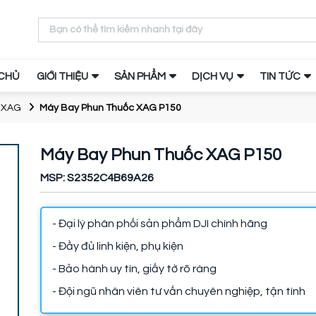
CHỦ
GIỚI THIỆU
SẢN PHẨM
DỊCH VỤ
TIN TỨC
p XAG
Máy Bay Phun Thuốc XAG P150
Máy Bay Phun Thuốc XAG P150
MSP: S2352C4B69A26
- Đại lý phân phối sản phẩm DJI chính hãng
- Đầy đủ linh kiện, phụ kiện
- Bảo hành uy tín, giấy tờ rõ ràng
- Đội ngũ nhân viên tư vấn chuyên nghiệp, tận tình