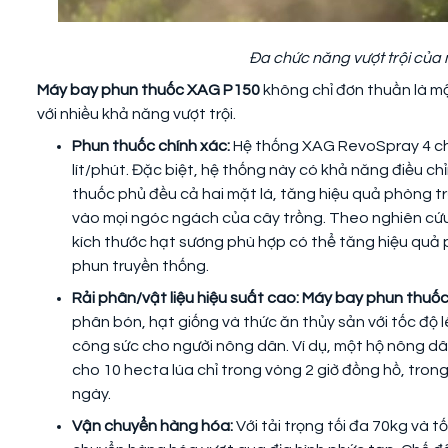
Đa chức năng vượt trội củ
Máy bay phun thuốc XAG P150
không chỉ đơn thuần là mộ
với nhiều khả năng vượt trội.
Phun thuốc chính xác:
Hệ thống XAG RevoSpray 4 cho
lít/phút. Đặc biệt, hệ thống này có khả năng điều ch
thuốc phủ đều cả hai mặt lá, tăng hiệu quả phòng tr
vào mọi ngóc ngách của cây trồng. Theo nghiên cứu
kích thước hạt sương phù hợp có thể tăng hiệu quả
phun truyền thống.
Rải phân/vật liệu hiệu suất cao:
Máy bay phun thuố
phân bón, hạt giống và thức ăn thủy sản với tốc độ l
công sức cho người nông dân. Ví dụ, một hộ nông d
cho 10 hecta lúa chỉ trong vòng 2 giờ đồng hồ, tro
ngày.
Vận chuyển hàng hóa:
Với tải trọng tối đa 70kg và 