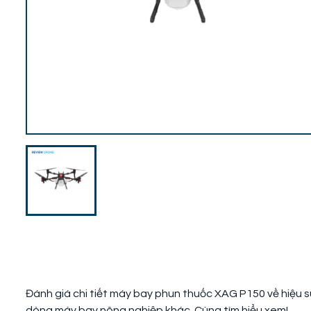
Đánh giá chi tiết máy bay phun thuốc XAG P150 về hiệu su
dòng máy bay nông nghiệp khác. Cùng tìm hiểu xem!