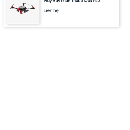
Máy Bay Phun Thuốc XAG P40
Liên hệ