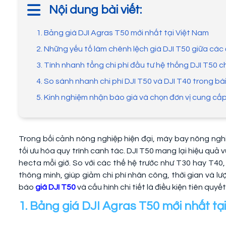
Nội dung bài viết:
1. Bảng giá DJI Agras T50 mới nhất tại Việt Nam
2. Những yếu tố làm chênh lệch giá DJI T50 giữa các 
3. Tính nhanh tổng chi phí đầu tư hệ thống DJI T50 c
4. So sánh nhanh chi phí DJI T50 và DJI T40 trong bà
5. Kinh nghiệm nhận báo giá và chọn đơn vị cung cấ
Trong bối cảnh nông nghiệp hiện đại, máy bay nông nghi
tối ưu hóa quy trình canh tác. DJI T50 mang lại hiệu quả 
hecta mỗi giờ. So với các thế hệ trước như T30 hay T40
thông minh, giúp giảm chi phí nhân công, thời gian và lư
báo
giá DJI T50
và cấu hình chi tiết là điều kiện tiên quyế
1. Bảng giá DJI Agras T50 mới nhất tạ