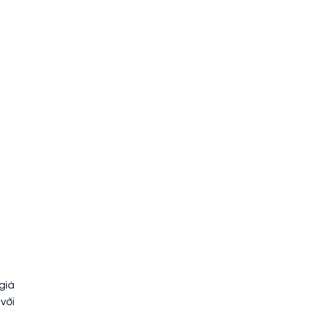
giá
với