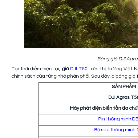
Bảng giá DJI Agras
Tại thời điểm hiện tại,
giá
DJI T50
trên thị trường Việt 
chính sách của từng nhà phân phối. Sau đây là bảng giá
SẢN PHẨM
DJI Agras T5
Máy phát điện biến tần đa ch
Pin thông minh D
Bộ sạc thông minh