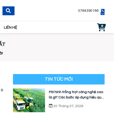
0764390186
LIÊN HỆ
ẤT
ất
TIN TỨC MỚI
 &
Mô hình trồng trọt công nghệ cao
là gì? Các bước áp dụng hiệu quả
cho nhà vườn
20 Tháng 07, 2026