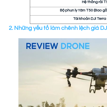
Hệ thống rải T
Bộ phun ly tâm T50 (Bao gồ
Tài khoản DJI Terra
2. Những yếu tố làm chênh lệch giá DJ