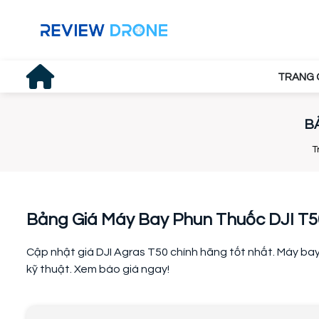
TRANG 
B
T
Bảng Giá Máy Bay Phun Thuốc DJI T5
Cập nhật giá DJI Agras T50 chính hãng tốt nhất. Máy bay 
kỹ thuật. Xem báo giá ngay!