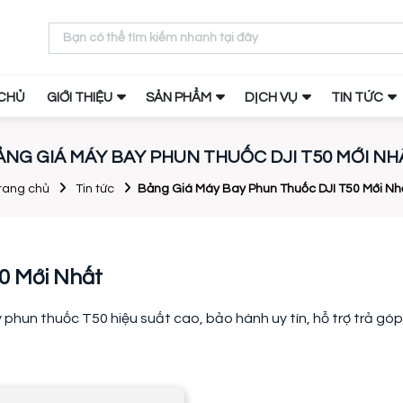
CHỦ
GIỚI THIỆU
SẢN PHẨM
DỊCH VỤ
TIN TỨC
ẢNG GIÁ MÁY BAY PHUN THUỐC DJI T50 MỚI NH
rang chủ
Tin tức
Bảng Giá Máy Bay Phun Thuốc DJI T50 Mới Nh
0 Mới Nhất
phun thuốc T50 hiệu suất cao, bảo hành uy tín, hỗ trợ trả góp