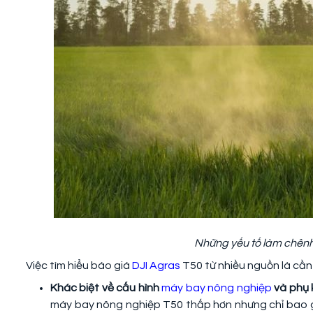
Những yếu tố làm chênh 
Việc tìm hiểu báo giá
DJI Agras
T50 từ nhiều nguồn là cần 
Khác biệt về cấu hình
máy bay nông nghiệp
và phụ k
máy bay nông nghiệp T50 thấp hơn nhưng chỉ bao gồ