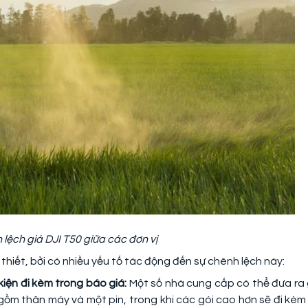
lệch giá DJI T50 giữa các đơn vị
thiết, bởi có nhiều yếu tố tác động đến sự chênh lệch này:
iện đi kèm trong báo giá:
Một số nhà cung cấp có thể đưa ra 
m thân máy và một pin, trong khi các gói cao hơn sẽ đi kèm 