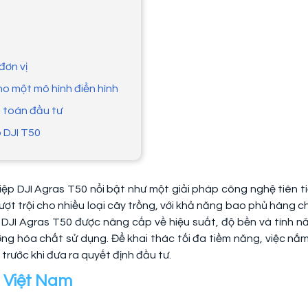
đơn vị
ho một mô hình điển hình
i toán đầu tư
p DJI T50
ệp DJI Agras T50 nổi bật như một giải pháp công nghệ tiên ti
vượt trội cho nhiều loại cây trồng, với khả năng bao phủ hàng c
, DJI Agras T50 được nâng cấp về hiệu suất, độ bền và tính n
ợng hóa chất sử dụng. Để khai thác tối đa tiềm năng, việc nắm
t trước khi đưa ra quyết định đầu tư.
i Việt Nam