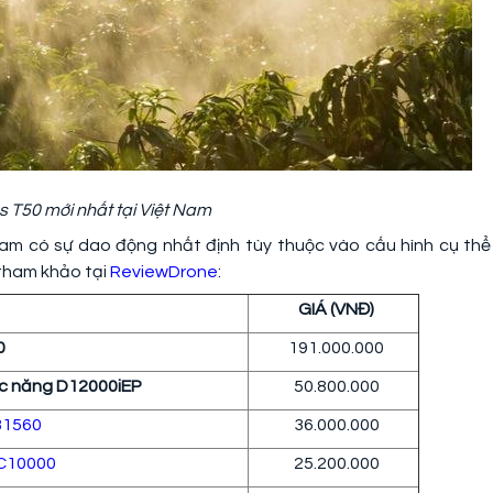
 T50 mới nhất tại Việt Nam
Nam có sự dao động nhất định tùy thuộc vào cấu hình cụ thể
 tham khảo tại
ReviewDrone
:
GIÁ (VNĐ)
0
191.000.000
ức năng D12000iEP
50.800.000
B1560
36.000.000
 C10000
25.200.000