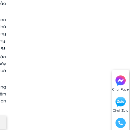
bảo
heo
nhà
àng
ng.
ng.
bảo
này
quá
ăng
Chat Face
iệm
uan
Chat Zalo