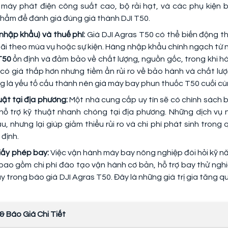
h, máy phát điện công suất cao, bộ rải hạt, và các phụ kiện 
phẩm để đánh giá đúng giá thành DJI T50.
nhập khẩu) và thuế phí:
Giá DJI Agras T50 có thể biến động t
mãi theo mùa vụ hoặc sự kiện. Hàng nhập khẩu chính ngạch từ 
 T50
ổn định và đảm bảo về chất lượng, nguồn gốc, trong khi h
ó giá thấp hơn nhưng tiềm ẩn rủi ro về bảo hành và chất lượ
ng là yếu tố cấu thành nên giá máy bay phun thuốc T50 cuối cù
uật tại địa phương:
Một nhà cung cấp uy tín sẽ có chính sách 
g hỗ trợ kỹ thuật nhanh chóng tại địa phương. Những dịch vụ 
, nhưng lại giúp giảm thiểu rủi ro và chi phí phát sinh trong 
định.
giấy phép bay:
Việc vận hành máy bay nông nghiệp đòi hỏi kỹ n
 bao gồm chi phí đào tạo vận hành cơ bản, hỗ trợ bay thử ngh
bay trong báo giá DJI Agras T50. Đây là những giá trị gia tăng q
& Báo Giá Chi Tiết