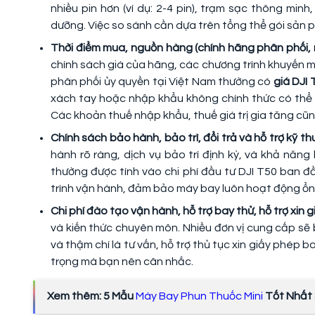
nhiều pin hơn (ví dụ: 2-4 pin), trạm sạc thông min
dưỡng. Việc so sánh cần dựa trên tổng thể gói sản 
Thời điểm mua, nguồn hàng (chính hãng phân phối, 
chính sách giá của hãng, các chương trình khuyến 
phân phối ủy quyền tại Việt Nam thường có
giá DJI
xách tay hoặc nhập khẩu không chính thức có thể c
Các khoản thuế nhập khẩu, thuế giá trị gia tăng cũ
Chính sách bảo hành, bảo trì, đổi trả và hỗ trợ kỹ th
hành rõ ràng, dịch vụ bảo trì định kỳ, và khả năn
thường được tính vào chi phí đầu tư DJI T50 ban đầu
trình vận hành, đảm bảo máy bay luôn hoạt động ổn 
Chi phí đào tạo vận hành, hỗ trợ bay thử, hỗ trợ xin 
và kiến thức chuyên môn. Nhiều đơn vị cung cấp sẽ
và thậm chí là tư vấn, hỗ trợ thủ tục xin giấy phép 
trọng mà bạn nên cân nhắc.
Xem thêm: 5 Mẫu
Máy Bay Phun Thuốc Mini
Tốt Nhất 