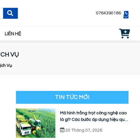
0764390186
LIÊN HỆ
ỊCH VỤ
ịch Vụ
TIN TỨC MỚI
Mô hình trồng trọt công nghệ cao
là gì? Các bước áp dụng hiệu quả
cho nhà vườn
20 Tháng 07, 2026