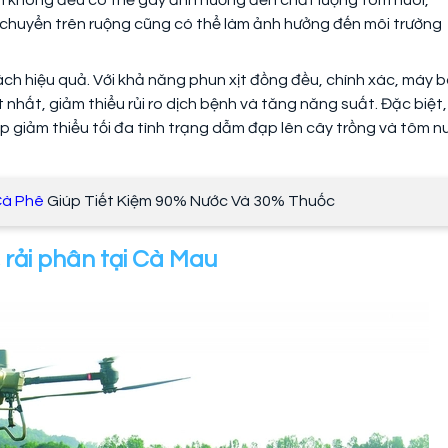
c di chuyển trên ruộng cũng có thể làm ảnh hưởng đến môi trường
ch hiệu quả. Với khả năng phun xịt đồng đều, chính xác, máy 
hất, giảm thiểu rủi ro dịch bệnh và tăng năng suất. Đặc biệt,
 giảm thiểu tối đa tình trạng dẫm đạp lên cây trồng và tôm nu
Cà Phê
Giúp Tiết Kiệm 90% Nước Và 30% Thuốc
, rải phân tại Cà Mau