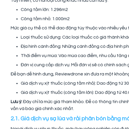
Tuy nhiên, có hai loại công khác nhau cần lưu ý:
Công tầm lớn: 1.296m2
Công tầm nhỏ: 1.000m2
Mức giá cụ thể có thể dao động tùy thuộc vào nhiều yếu 
Loại thuốc sử dụng: Các loại thuốc có giá thành khá
Địa hình cánh đồng: Những cánh đồng có địa hình ph
Thời điểm vụ mùa: Vào mùa cao điểm, nhu cầu tăng c
Đơn vị cung cấp dịch vụ: Mỗi đơn vị sẽ có chính sách 
Để bạn dễ hình dung, Reviewdrone xin đưa ra một khoản
Giá dịch vụ xịt thuốc (công tầm nhỏ): Dao động từ 3
Giá dịch vụ xịt thuốc (công tầm lớn): Dao động từ 4
Lưu ý:
Đây chỉ là mức giá tham khảo. Để có thông tin chín
vấn và báo giá chính xác nhất.
2.1. Giá dịch vụ sạ lúa và rải phân bón bằng m
Ngoài dịch vụ phun thuốc, máy bay nông nghiệp còn được 