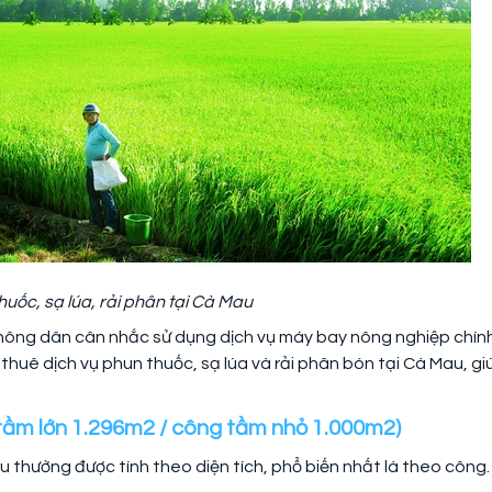
huốc, sạ lúa, rải phân tại Cà Mau
nông dân cân nhắc sử dụng dịch vụ máy bay nông nghiệp chính
 thuê dịch vụ phun thuốc, sạ lúa và rải phân bón tại Cà Mau, gi
g tầm lớn 1.296m2 / công tầm nhỏ 1.000m2)
 thường được tính theo diện tích, phổ biến nhất là theo công.