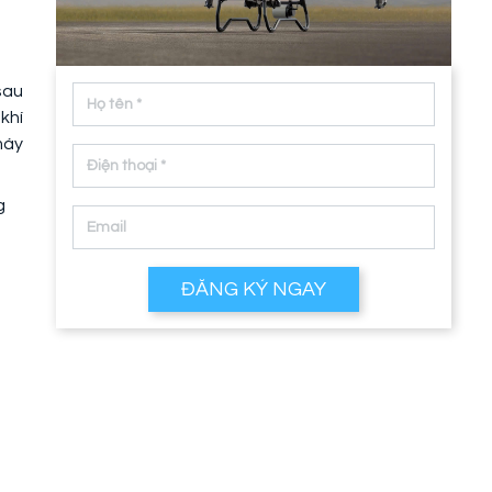
sau
khí
máy
g
ĐĂNG KÝ NGAY