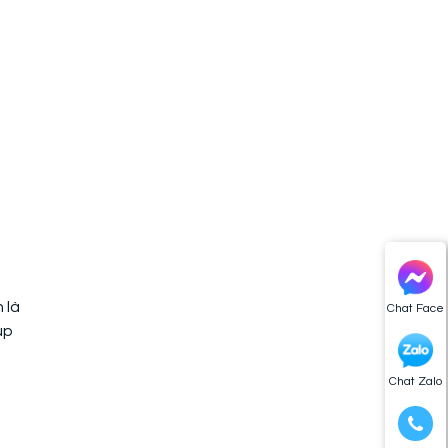
 là
Chat Face
úp
Chat Zalo