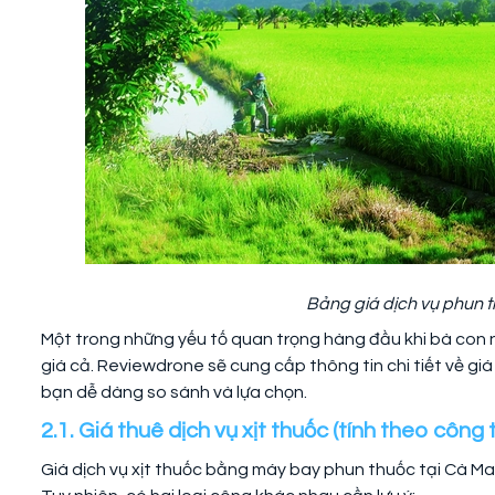
Bảng giá dịch vụ phun t
Một trong những yếu tố quan trọng hàng đầu khi bà con 
giá cả. Reviewdrone sẽ cung cấp thông tin chi tiết về giá
bạn dễ dàng so sánh và lựa chọn.
2.1. Giá thuê dịch vụ xịt thuốc (tính theo côn
Giá dịch vụ xịt thuốc bằng máy bay phun thuốc tại Cà Mau