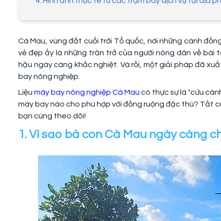
4. Hình ảnh thực tế từ các trạm bay dịch vụ tại địa 
Cà Mau, vùng đất cuối trời Tổ quốc, nơi những cánh đồng
vẻ đẹp ấy là những trăn trở của người nông dân về bài t
hậu ngày càng khắc nghiệt. Và rồi, một giải pháp đã xuấ
bay nông nghiệp.
Liệu
máy bay nông nghiệp Cà Mau
có thực sự là "cứu cán
máy bay nào cho phù hợp với đồng ruộng đặc thù? Tất 
bạn cùng theo dõi!
1. Vì sao bà con Cà Mau ngày càng 