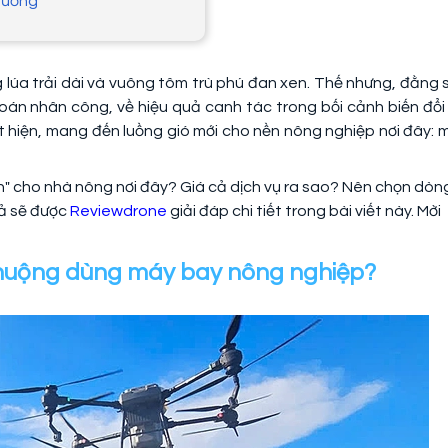
phương
 lúa trải dài và vuông tôm trù phú đan xen. Thế nhưng, đằng 
oán nhân công, về hiệu quả canh tác trong bối cảnh biến đổi 
t hiện, mang đến luồng gió mới cho nền nông nghiệp nơi đây: 
h" cho nhà nông nơi đây? Giá cả dịch vụ ra sao? Nên chọn dòn
cả sẽ được
Reviewdrone
giải đáp chi tiết trong bài viết này. Mời
chuộng dùng máy bay nông nghiệp?