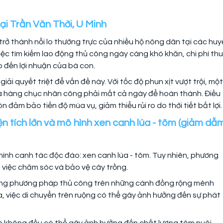
tại Trần Văn Thời, U Minh
trở thành nỗi lo thường trực của nhiều hộ nông dân tại các hu
iệc tìm kiếm lao động thủ công ngày càng khó khăn, chi phí th
 đến lợi nhuận của bà con.
iải quyết triệt để vấn đề này. Với tốc độ phun xịt vượt trội, một
à hàng chục nhân công phải mất cả ngày để hoàn thành. Điều
 đảm bảo tiến độ mùa vụ, giảm thiểu rủi ro do thời tiết bất lợi.
iện tích lớn và mô hình xen canh lúa - tôm (giảm dẫ
hình canh tác độc đáo: xen canh lúa - tôm. Tuy nhiên, phương
 việc chăm sóc và bảo vệ cây trồng.
n bằng phương pháp thủ công trên những cánh đồng rộng mênh
ữa, việc di chuyển trên ruộng có thể gây ảnh hưởng đến sự phát
hân không đều có thể gây ảnh hưởng đến chất lượng tôm nuôi,