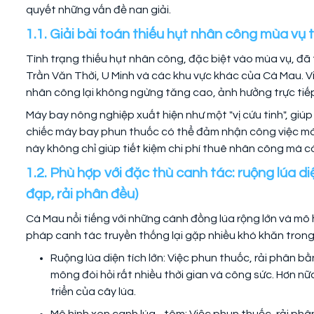
quyết những vấn đề nan giải.
1.1. Giải bài toán thiếu hụt nhân công mùa vụ 
Tình trạng thiếu hụt nhân công, đặc biệt vào mùa vụ, đã 
Trần Văn Thời, U Minh và các khu vực khác của Cà Mau. V
nhân công lại không ngừng tăng cao, ảnh hưởng trực tiếp
Máy bay nông nghiệp xuất hiện như một "vị cứu tinh", giúp g
chiếc máy bay phun thuốc có thể đảm nhận công việc m
này không chỉ giúp tiết kiệm chi phí thuê nhân công mà còn
1.2. Phù hợp với đặc thù canh tác: ruộng lúa d
đạp, rải phân đều)
Cà Mau nổi tiếng với những cánh đồng lúa rộng lớn và mô 
pháp canh tác truyền thống lại gặp nhiều khó khăn trong
Ruộng lúa diện tích lớn: Việc phun thuốc, rải phâ
mông đòi hỏi rất nhiều thời gian và công sức. Hơn n
triển của cây lúa.
Mô hình xen canh lúa - tôm: Việc phun thuốc, rải p