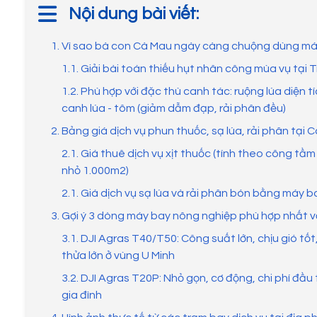
Nội dung bài viết:
1. Vì sao bà con Cà Mau ngày càng chuộng dùng m
1.1. Giải bài toán thiếu hụt nhân công mùa vụ tại 
1.2. Phù hợp với đặc thù canh tác: ruộng lúa diện t
canh lúa - tôm (giảm dẫm đạp, rải phân đều)
2. Bảng giá dịch vụ phun thuốc, sạ lúa, rải phân tại 
2.1. Giá thuê dịch vụ xịt thuốc (tính theo công tầ
nhỏ 1.000m2)
2.1. Giá dịch vụ sạ lúa và rải phân bón bằng máy b
3. Gợi ý 3 dòng máy bay nông nghiệp phù hợp nhất 
3.1. DJI Agras T40/T50: Công suất lớn, chịu gió tốt, 
thửa lớn ở vùng U Minh
3.2. DJI Agras T20P: Nhỏ gọn, cơ động, chi phí đầ
gia đình