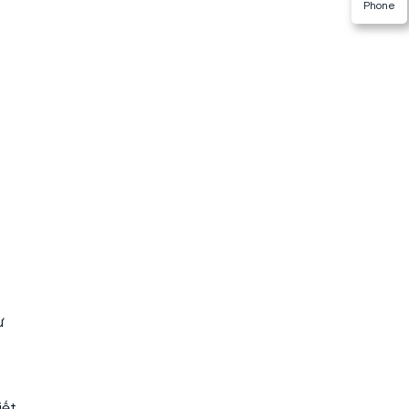
Phone
ư
iết