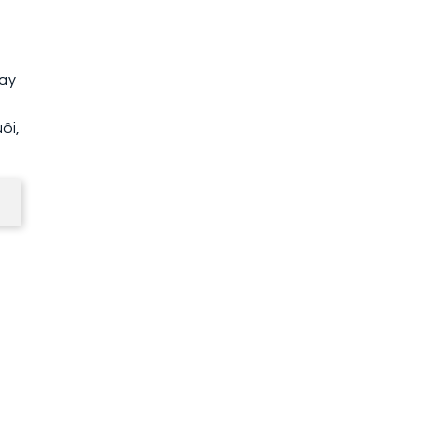
bay
ôi,