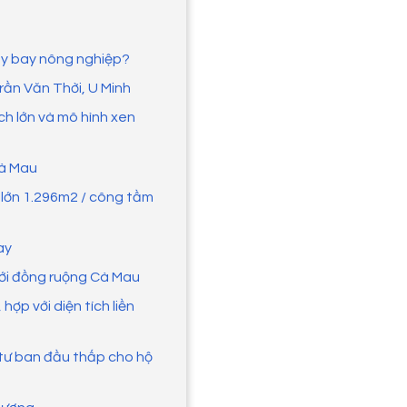
áy bay nông nghiệp?
Trần Văn Thời, U Minh
ích lớn và mô hình xen
Cà Mau
m lớn 1.296m2 / công tầm
ay
với đồng ruộng Cà Mau
hợp với diện tích liền
u tư ban đầu thấp cho hộ