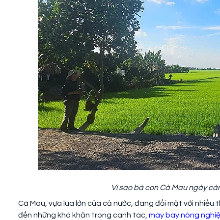
Vì sao bà con Cà Mau ngày c
Cà Mau, vựa lúa lớn của cả nước, đang đối mặt với nhiều
đến những khó khăn trong canh tác,
máy bay nông nghi