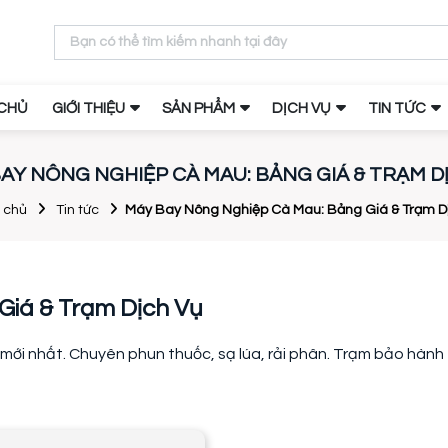
CHỦ
GIỚI THIỆU
SẢN PHẨM
DỊCH VỤ
TIN TỨC
AY NÔNG NGHIỆP CÀ MAU: BẢNG GIÁ & TRẠM D
 chủ
Tin tức
Máy Bay Nông Nghiệp Cà Mau: Bảng Giá & Trạm D
iá & Trạm Dịch Vụ
ới nhất. Chuyên phun thuốc, sạ lúa, rải phân. Trạm bảo hành