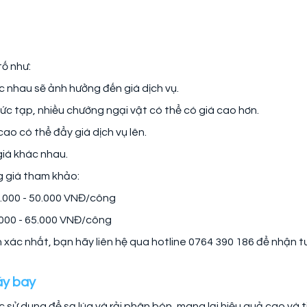
tố như:
c nhau sẽ ảnh hưởng đến giá dịch vụ.
ức tạp, nhiều chướng ngại vật có thể có giá cao hơn.
ao có thể đẩy giá dịch vụ lên.
giá khác nhau.
g giá tham khảo:
0.000 - 50.000 VNĐ/công
0.000 - 65.000 VNĐ/công
h xác nhất, bạn hãy liên hệ qua hotline 0764 390 186 để nhận t
áy bay
sử dụng để sạ lúa và rải phân bón, mang lại hiệu quả cao và t