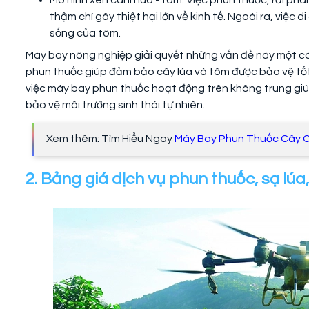
thậm chí gây thiệt hại lớn về kinh tế. Ngoài ra, việ
sống của tôm.
Máy bay nông nghiệp giải quyết những vấn đề này một cá
phun thuốc giúp đảm bảo cây lúa và tôm được bảo vệ tốt n
việc máy bay phun thuốc hoạt động trên không trung giúp
bảo vệ môi trường sinh thái tự nhiên.
Xem thêm: Tìm Hiểu Ngay
Máy Bay Phun Thuốc Cây 
2. Bảng giá dịch vụ phun thuốc, sạ lúa