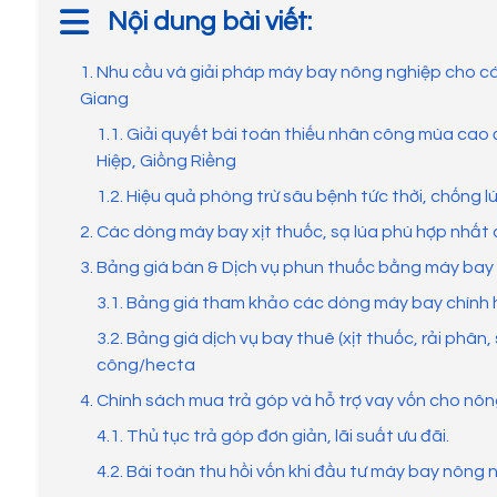
Nội dung bài viết:
1. Nhu cầu và giải pháp máy bay nông nghiệp cho cá
Giang
1.1. Giải quyết bài toán thiếu nhân công mùa cao 
Hiệp, Giồng Riềng
1.2. Hiệu quả phòng trừ sâu bệnh tức thời, chống 
2. Các dòng máy bay xịt thuốc, sạ lúa phù hợp nhất 
3. Bảng giá bán & Dịch vụ phun thuốc bằng máy bay 
3.1. Bảng giá tham khảo các dòng máy bay chính
3.2. Bảng giá dịch vụ bay thuê (xịt thuốc, rải phân, 
công/hecta
4. Chính sách mua trả góp và hỗ trợ vay vốn cho nô
4.1. Thủ tục trả góp đơn giản, lãi suất ưu đãi.
4.2. Bài toán thu hồi vốn khi đầu tư máy bay nông 