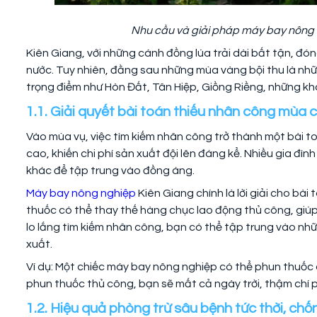
Nhu cầu và giải pháp máy bay nông 
Kiên Giang, với những cánh đồng lúa trải dài bất tận, đó
nước. Tuy nhiên, đằng sau những mùa vàng bội thu là nhữn
trọng điểm như Hòn Đất, Tân Hiệp, Giồng Riềng, những khó
1.1. Giải quyết bài toán thiếu nhân công mùa 
Vào mùa vụ, việc tìm kiếm nhân công trở thành một bài to
cao, khiến chi phí sản xuất đội lên đáng kể. Nhiều gia đì
khác để tập trung vào đồng áng.
Máy bay nông nghiệp
Kiên Giang chính là lời giải cho bà
thuốc có thể thay thế hàng chục lao động thủ công, giúp 
lo lắng tìm kiếm nhân công, bạn có thể tập trung vào nh
xuất.
Ví dụ: Một chiếc máy bay nông nghiệp có thể phun thuốc c
phun thuốc thủ công, bạn sẽ mất cả ngày trời, thậm chí 
1.2. Hiệu quả phòng trừ sâu bệnh tức thời, ch