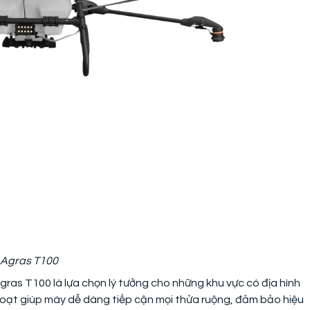
 Agras T100
 Agras T100 là lựa chọn lý tưởng cho những khu vực có địa hình
 hoạt giúp máy dễ dàng tiếp cận mọi thửa ruộng, đảm bảo hiệu