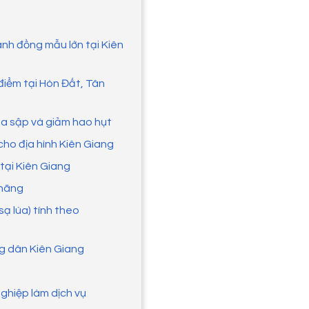
nh đồng mẫu lớn tại Kiên
điểm tại Hòn Đất, Tân
lúa sập và giảm hao hụt
cho địa hình Kiên Giang
tại Kiên Giang
 hãng
sạ lúa) tính theo
ng dân Kiên Giang
nghiệp làm dịch vụ