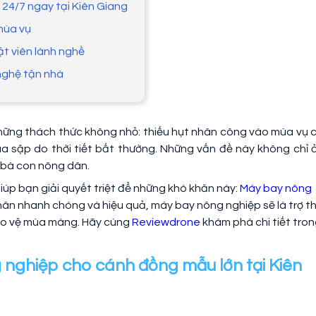
24/7 ngay tại Kiên Giang
mùa vụ
uật viên lành nghề
nghệ tận nhà
những thách thức không nhỏ: thiếu hụt nhân công vào mùa vụ 
lúa sập do thời tiết bất thường. Những vấn đề này không chỉ 
 bà con nông dân.
iúp bạn giải quyết triệt để những khó khăn này:
Máy bay nông
 phân nhanh chóng và hiệu quả, máy bay nông nghiệp sẽ là trợ t
bảo vệ mùa màng. Hãy cùng
Reviewdrone
khám phá chi tiết tro
 nghiệp cho cánh đồng mẫu lớn tại Kiên