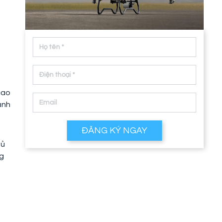
cao
ảnh
ĐĂNG KÝ NGAY
hủ
ng