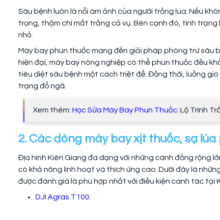
Sâu bệnh luôn là nỗi ám ảnh của người trồng lúa. Nếu khô
trọng, thậm chí mất trắng cả vụ. Bên cạnh đó, tình trạng
nhỏ.
Máy bay phun thuốc mang đến giải pháp phòng trừ sâu bệ
hiện đại, máy bay nông nghiệp có thể phun thuốc đều khắ
tiêu diệt sâu bệnh một cách triệt để. Đồng thời, luồng g
trạng đổ ngã.
Xem thêm:
Học Sửa Máy Bay Phun Thuốc
: Lộ Trình T
2. Các dòng máy bay xịt thuốc, sạ lúa
Địa hình Kiên Giang đa dạng với những cánh đồng rộng lớ
có khả năng linh hoạt và thích ứng cao. Dưới đây là nhữ
được đánh giá là phù hợp nhất với điều kiện canh tác tại 
DJI Agras T100
: