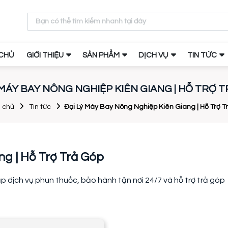
CHỦ
GIỚI THIỆU
SẢN PHẨM
DỊCH VỤ
TIN TỨC
 MÁY BAY NÔNG NGHIỆP KIÊN GIANG | HỖ TRỢ 
 chủ
Tin tức
Đại Lý Máy Bay Nông Nghiệp Kiên Giang | Hỗ Trợ T
g | Hỗ Trợ Trả Góp
 dịch vụ phun thuốc, bảo hành tận nơi 24/7 và hỗ trợ trả góp