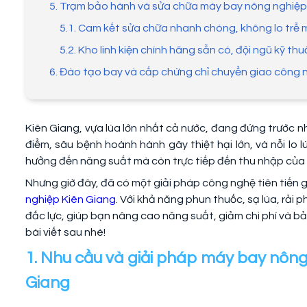
5. Trạm bảo hành và sửa chữa máy bay nông nghiệp 
5.1. Cam kết sửa chữa nhanh chóng, không lo trễ 
5.2. Kho linh kiện chính hãng sẵn có, đội ngũ kỹ th
6. Đào tạo bay và cấp chứng chỉ chuyển giao công 
Kiên Giang, vựa lúa lớn nhất cả nước, đang đứng trước 
điểm, sâu bệnh hoành hành gây thiệt hại lớn, và nỗi lo 
hưởng đến năng suất mà còn trực tiếp đến thu nhập của
Nhưng giờ đây, đã có một giải pháp công nghệ tiên tiến g
nghiệp Kiên Giang
. Với khả năng phun thuốc, sạ lúa, rải
đắc lực, giúp bạn nâng cao năng suất, giảm chi phí và 
bài viết sau nhé!
1. Nhu cầu và giải pháp máy bay nông
Giang