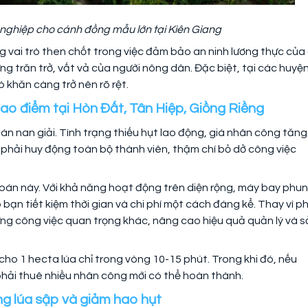
nghiệp cho cánh đồng mẫu lớn tại Kiên Giang
ng vai trò then chốt trong việc đảm bảo an ninh lương thực của
g trăn trở, vất vả của người nông dân. Đặc biệt, tại các huyệ
 khăn càng trở nên rõ rệt.
cao điểm tại Hòn Đất, Tân Hiệp, Giồng Riềng
án nan giải. Tình trạng thiếu hụt lao động, giá nhân công tăng
nh phải huy động toàn bộ thành viên, thậm chí bỏ dở công việc
i toán này. Với khả năng hoạt động trên diện rộng, máy bay phun
bạn tiết kiệm thời gian và chi phí một cách đáng kể. Thay vì ph
ững công việc quan trọng khác, nâng cao hiệu quả quản lý và 
ho 1 hecta lúa chỉ trong vòng 10-15 phút. Trong khi đó, nếu
phải thuê nhiều nhân công mới có thể hoàn thành.
ống lúa sập và giảm hao hụt