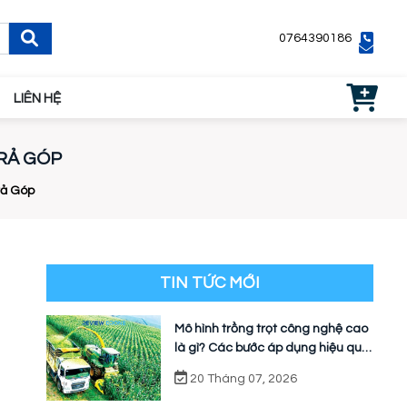
0764390186
LIÊN HỆ
TRẢ GÓP
rả Góp
TIN TỨC MỚI
Mô hình trồng trọt công nghệ cao
là gì? Các bước áp dụng hiệu quả
cho nhà vườn
20 Tháng 07, 2026