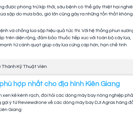
ng được phòng trừ kịp thời, sâu bệnh có thể gây thiệt hại nghi
 lúa sập do mưa bão, gió lớn cũng gây ra những tổn thất không
nh và chống lúa sập hiệu quả tức thì. Với hệ thống phun sươn
p trên diện rộng, đảm bảo thuốc tiếp xúc với toàn bộ cây lúa,
ió mạnh từ cánh quạt giúp cây lúa cứng cáp hơn, hạn chế tình
rở Thành Kỹ Thuật Viên
 phù hợp nhất cho địa hình Kiên Giang
n xen kẽ kênh rạch, đòi hỏi các dòng máy bay nông nghiệp phả
ng gợi ý từ Reviewdrone về các dòng máy bay DJI Agras hàng đ
Kiên Giang: