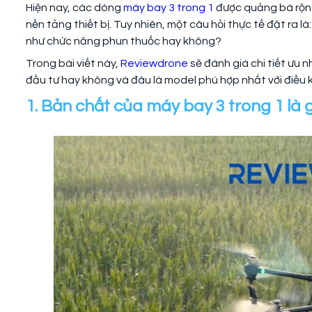
Hiện nay, các dòng
máy bay 3 trong 1
được quảng bá rộng 
nền tảng thiết bị. Tuy nhiên, một câu hỏi thực tế đặt ra là
như chức năng phun thuốc hay không?
Trong bài viết này,
Reviewdrone
sẽ đánh giá chi tiết ưu
đầu tư hay không và đâu là model phù hợp nhất với điều 
1. Bản chất của máy bay 3 trong 1 là 