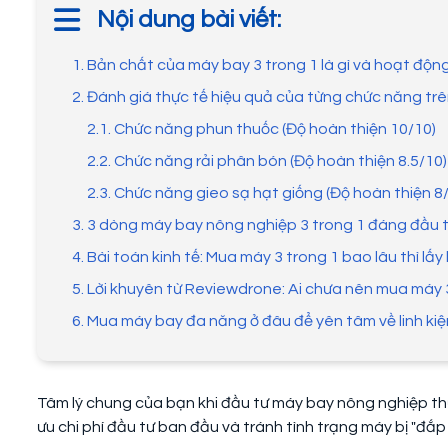
Nội dung bài viết:
1. Bản chất của máy bay 3 trong 1 là gì và hoạt độn
2. Đánh giá thực tế hiệu quả của từng chức năng tr
2.1. Chức năng phun thuốc (Độ hoàn thiện 10/10)
2.2. Chức năng rải phân bón (Độ hoàn thiện 8.5/10)
2.3. Chức năng gieo sạ hạt giống (Độ hoàn thiện 8
3. 3 dòng máy bay nông nghiệp 3 trong 1 đáng đầu t
4. Bài toán kinh tế: Mua máy 3 trong 1 bao lâu thì lấy 
5. Lời khuyên từ Reviewdrone: Ai chưa nên mua máy 3
6. Mua máy bay đa năng ở đâu để yên tâm về linh ki
Tâm lý chung của bạn khi đầu tư máy bay nông nghiệp thườ
ưu chi phí đầu tư ban đầu và tránh tình trạng máy bị "đắp