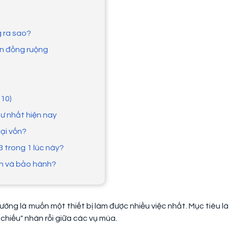
g ra sao?
ên đồng ruộng
/10)
ư nhất hiện nay
lại vốn?
 trong 1 lúc này?
ện và bảo hành?
ng là muốn một thiết bị làm được nhiều việc nhất. Mục tiêu là 
 chiếu" nhàn rỗi giữa các vụ mùa.