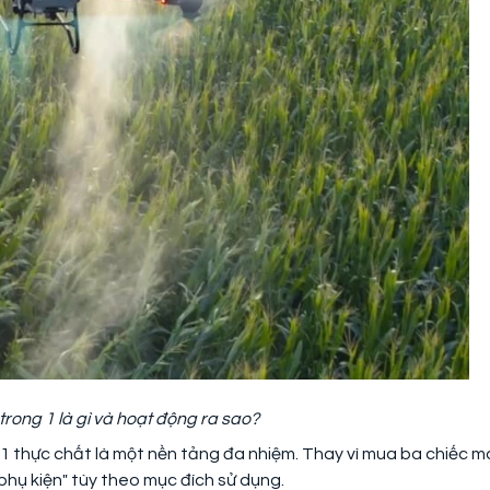
rong 1 là gì và hoạt động ra sao?
 1 thực chất là một nền tảng đa nhiệm. Thay vì mua ba chiếc m
phụ kiện" tùy theo mục đích sử dụng.