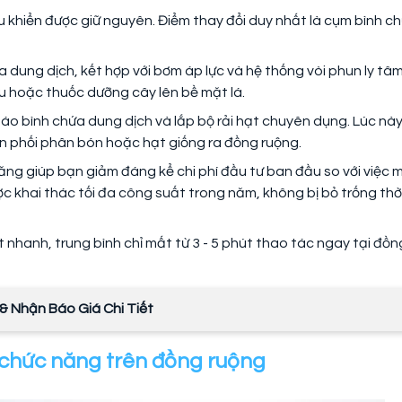
u khiển được giữ nguyên. Điểm thay đổi duy nhất là cụm bình c
a dung dịch, kết hợp với bơm áp lực và hệ thống vòi phun ly tâm
âu hoặc thuốc dưỡng cây lên bề mặt lá.
áo bình chứa dung dịch và lắp bộ rải hạt chuyên dụng. Lúc này
ân phối phân bón hoặc hạt giống ra đồng ruộng.
năng giúp bạn giảm đáng kể chi phí đầu tư ban đầu so với việc 
c khai thác tối đa công suất trong năm, không bị bỏ trống thờ
ất nhanh, trung bình chỉ mất từ 3 - 5 phút thao tác ngay tại đồn
& Nhận Báo Giá Chi Tiết
g chức năng trên đồng ruộng