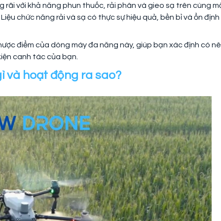
rãi với khả năng phun thuốc, rải phân và gieo sạ trên cùng m
: Liệu chức năng rải và sạ có thực sự hiệu quả, bền bỉ và ổn định
 nhược điểm của dòng máy đa năng này, giúp bạn xác định có n
kiện canh tác của bạn.
gì và hoạt động ra sao?