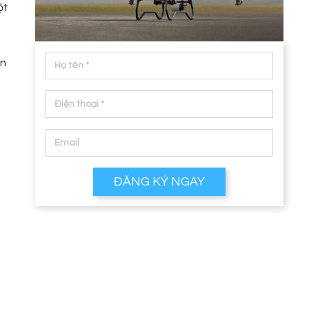
ột
ên
ĐĂNG KÝ NGAY