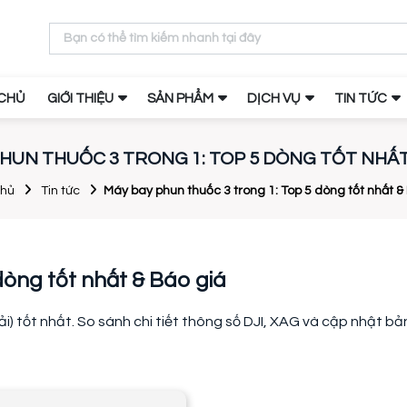
CHỦ
GIỚI THIỆU
SẢN PHẨM
DỊCH VỤ
TIN TỨC
HUN THUỐC 3 TRONG 1: TOP 5 DÒNG TỐT NHẤT
chủ
Tin tức
Máy bay phun thuốc 3 trong 1: Top 5 dòng tốt nhất &
dòng tốt nhất & Báo giá
 tốt nhất. So sánh chi tiết thông số DJI, XAG và cập nhật b