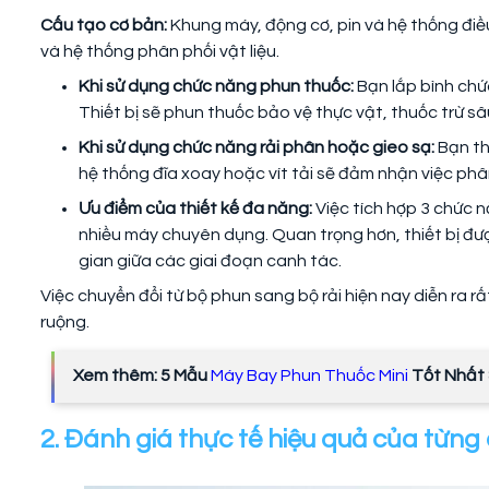
Cấu tạo cơ bản:
Khung máy, động cơ, pin và hệ thống điề
và hệ thống phân phối vật liệu.
Khi sử dụng chức năng phun thuốc:
Bạn lắp bình chứ
Thiết bị sẽ phun thuốc bảo vệ thực vật, thuốc trừ s
Khi sử dụng chức năng rải phân hoặc gieo sạ:
Bạn th
hệ thống đĩa xoay hoặc vít tải sẽ đảm nhận việc ph
Ưu điểm của thiết kế đa năng:
Việc tích hợp 3 chức 
nhiều máy chuyên dụng. Quan trọng hơn, thiết bị đượ
gian giữa các giai đoạn canh tác.
Việc chuyển đổi từ bộ phun sang bộ rải hiện nay diễn ra r
ruộng.
Xem thêm: 5 Mẫu
Máy Bay Phun Thuốc Mini
Tốt Nhất 
2. Đánh giá thực tế hiệu quả của từn