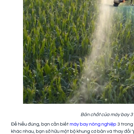
Bản chất của máy bay 3 t
Để hiểu đúng, bạn cần biết
máy bay nông nghiệp
3 trong
khác nhau, bạn sở hữu một bộ khung cơ bản và thay đổi "