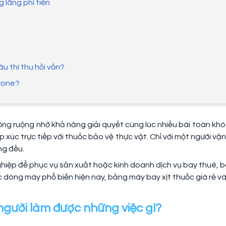
 lãng phí tiền
âu thì thu hồi vốn?
drone?
ng ruộng nhờ khả năng giải quyết cùng lúc nhiều bài toán khó 
 xúc trực tiếp với thuốc bảo vệ thực vật. Chỉ với một người vậ
ng đều.
hiệp để phục vụ sản xuất hoặc kinh doanh dịch vụ bay thuê, b
dòng máy phổ biến hiện nay, bảng máy bay xịt thuốc giá rẻ và 
người làm được những việc gì?