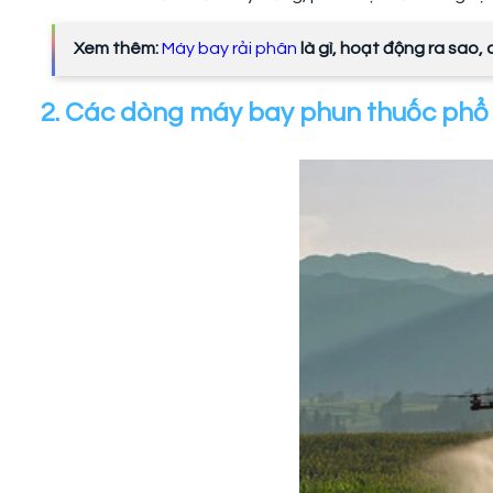
Xem thêm:
Máy bay rải phân
là gì, hoạt động ra sao,
2. Các dòng máy bay phun thuốc phổ 