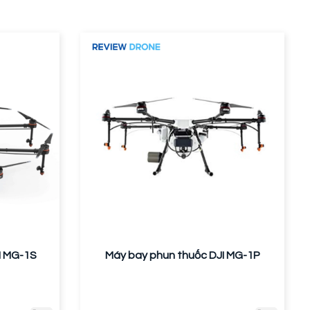
I MG-1S
Máy bay phun thuốc DJI MG-1P