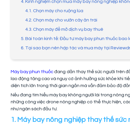
4. Kinh nghiệm chọn mua máy bay nông nghiệp không
4.1. Chọn máy cho ruộng lúa
4.2. Chọn máy cho vườn cây ăn trái
4.3. Chọn máy để mở dịch vụ bay thuê
5. Bài toán kinh tế: Đầu tư máy bay phun thuốc bao l
6. Tại sao bạn nên hợp tác và mua máy tại Review
Máy bay phun thuốc
đang dần thay thế sức người trên đồ
lao động tăng cao và nguy cơ ảnh hưởng sức khỏe khi tiếp
diện tích lớn trong thời gian ngắn mà vẫn đảm bảo độ đồ
Nếu đang tìm hiểu máy bay không người lái trong nông ng
những công việc drone nông nghiệp có thể thực hiện, các 
như ngân sách đầu tư.
1. Máy bay nông nghiệp thay thế sức 