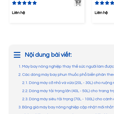
Liên hệ
Liên hệ
Nội dung bài viết:
1. Máy bay nông nghiệp thay thế sức người làm được
2. Các dòng máy bay phun thuốc phổ biến phân theo
2.1. Dòng máy cỡ nhỏ và vừa (20L - 30L) cho ruộng 
2.2. Dòng máy tải trọng lớn (40L - 50L) cho trang trạ
2.3. Dòng máy siêu tải trọng (70L - 100L) cho cán
3. Bảng giá máy bay nông nghiệp cập nhật mới nhất