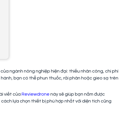
của ngành nông nghiệp hiện đại: thiếu nhân công, chi phí
n hành, bạn có thể phun thuốc, rải phân hoặc gieo sạ trên
ài viết của
Reviewdrone
này sẽ giúp bạn nắm được
cách lựa chọn thiết bị phù hợp nhất với diện tích cũng