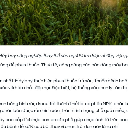
áy bay nông nghiệp thay thế sức người làm được những việc g
dùng để phun thuốc. Thực tế, công năng của các dòng máy bay 
n nhất: Máy bay thực hiện phun thuốc trừ sâu, thuốc bệnh hoặc
p xúc với hóa chất độc hại. Đặc biệt, hệ thống vòi phun ly tâm 
un bằng bình rải, drone trở thành thiết bị rải phân NPK, phân 
phân bón được rải chính xác, tránh tình trạng chỗ quá nhiều, c
y cao cấp tích hợp camera đa phổ giúp chụp ảnh từ trên cao,
u bệnh để xử lý cục bộ, thay vì phun tràn lan gây lãng phí.