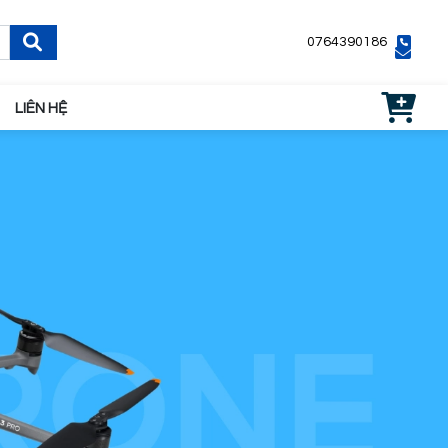
0764390186
LIÊN HỆ