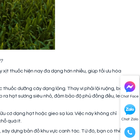
ì?
xịt thuốc hiện nay đa dạng hơn nhiều, giúp tối ưu hóa
 thuốc dưỡng cây dạng lỏng. Thay vì phải lội ruộng, bạn
tạo ra hạt sương siêu nhỏ, đảm bảo độ phủ đồng đều, len lỏi
Chat Face
hữu cơ dạng hạt hoặc gieo sạ lúa. Việc này không chỉ
Chat Zalo
hỗ quá ít.
 xây dựng bản đồ khu vực canh tác. Từ đó, bạn có thể