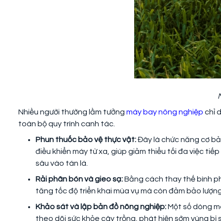
M
Nhiều người thường lầm tưởng
máy bay nông nghiệp
chỉ 
toàn bộ quy trình canh tác.
Phun thuốc bảo vệ thực vật:
Đây là chức năng cơ bả
điều khiển máy từ xa, giúp giảm thiểu tối đa việc tiế
sâu vào tán lá.
Rải phân bón và gieo sạ:
Bằng cách thay thế bình ph
tăng tốc độ triển khai mùa vụ mà còn đảm bảo lượng 
Khảo sát và lập bản đồ nông nghiệp:
Một số dòng má
theo dõi sức khỏe cây trồng, phát hiện sớm vùng bị sâ