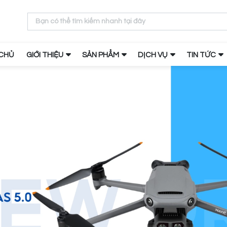
CHỦ
GIỚI THIỆU
SẢN PHẨM
DỊCH VỤ
TIN TỨC