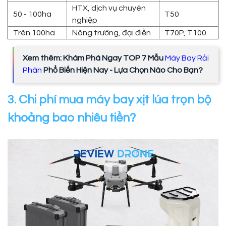
HTX, dịch vụ chuyên
50 - 100ha
T50
nghiệp
Trên 100ha
Nông trường, đại điền
T70P, T100
Xem thêm: Khám Phá Ngay TOP 7 Mẫu
Máy Bay Rải
Phân
Phổ Biến Hiện Nay - Lựa Chọn Nào Cho Bạn?
3. Chi phí mua máy bay xịt lúa trọn bộ
khoảng bao nhiêu tiền?