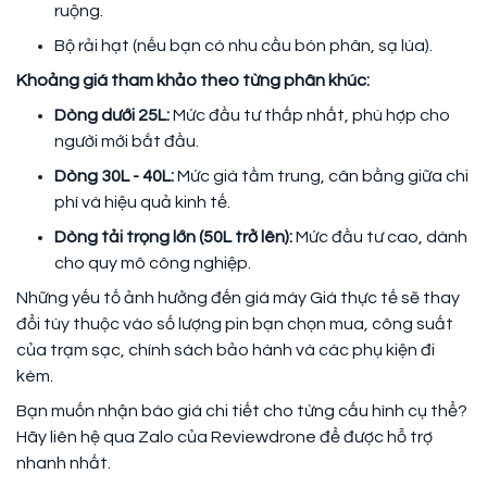
ruộng.
Bộ rải hạt (nếu bạn có nhu cầu bón phân, sạ lúa).
Khoảng giá tham khảo theo từng phân khúc:
Dòng dưới 25L:
Mức đầu tư thấp nhất, phù hợp cho
người mới bắt đầu.
Dòng 30L - 40L:
Mức giá tầm trung, cân bằng giữa chi
phí và hiệu quả kinh tế.
Dòng tải trọng lớn (50L trở lên):
Mức đầu tư cao, dành
cho quy mô công nghiệp.
Những yếu tố ảnh hưởng đến giá máy Giá thực tế sẽ thay
đổi tùy thuộc vào số lượng pin bạn chọn mua, công suất
của trạm sạc, chính sách bảo hành và các phụ kiện đi
kèm.
Bạn muốn nhận báo giá chi tiết cho từng cấu hình cụ thể?
Hãy liên hệ qua Zalo của Reviewdrone để được hỗ trợ
nhanh nhất.