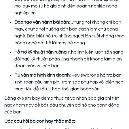
mọi quy mô từ hộ gia đình đến doanh nghiệp nông
nghiệp lớn.
Đào tạo vận hành bài bản:
Chúng tôi không chỉ bán
máy, chúng tôi hướng dẫn bạn cách làm chủ công
nghệ. Đặc biệt hỗ trợ những người lớn tuổi không rành
công nghệ có thể lái máy dễ dàng.
Hỗ trợ kỹ thuật tận ruộng:
Kho linh kiện luôn sẵn sàng,
đội ngũ kỹ thuật phản ứng nhanh để không làm gián
đoạn mùa vụ của bạn.
Tư vấn mô hình kinh doanh:
Reviewdrone hỗ trợ bạn
tính toán cấu hình pin, trạm sạc phù hợp với diện tích
mục tiêu để tối ưu hóa thời gian hoàn vốn.
Đăng ký xem bay demo thực tế và nhận báo giá chi tiết
ngay hôm nay để bắt đầu chuyển đổi số cho cánh đồng
của bạn.
Các câu hỏi bà con hay thắc mắc: