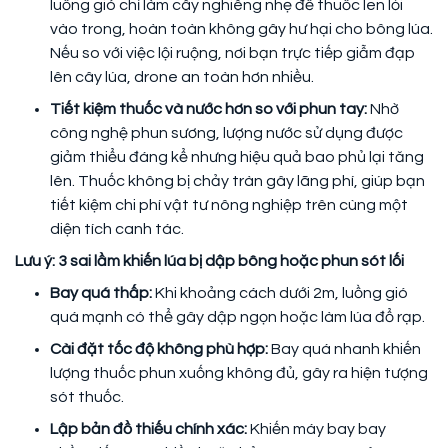
luồng gió chỉ làm cây nghiêng nhẹ để thuốc len lỏi
vào trong, hoàn toàn không gây hư hại cho bông lúa.
Nếu so với việc lội ruộng, nơi bạn trực tiếp giẫm đạp
lên cây lúa, drone an toàn hơn nhiều.
Tiết kiệm thuốc và nước hơn so với phun tay:
Nhờ
công nghệ phun sương, lượng nước sử dụng được
giảm thiểu đáng kể nhưng hiệu quả bao phủ lại tăng
lên. Thuốc không bị chảy tràn gây lãng phí, giúp bạn
tiết kiệm chi phí vật tư nông nghiệp trên cùng một
diện tích canh tác.
Lưu ý: 3 sai lầm khiến lúa bị dập bông hoặc phun sót lối
Bay quá thấp:
Khi khoảng cách dưới 2m, luồng gió
quá mạnh có thể gây dập ngọn hoặc làm lúa đổ rạp.
Cài đặt tốc độ không phù hợp:
Bay quá nhanh khiến
lượng thuốc phun xuống không đủ, gây ra hiện tượng
sót thuốc.
Lập bản đồ thiếu chính xác:
Khiến máy bay bay