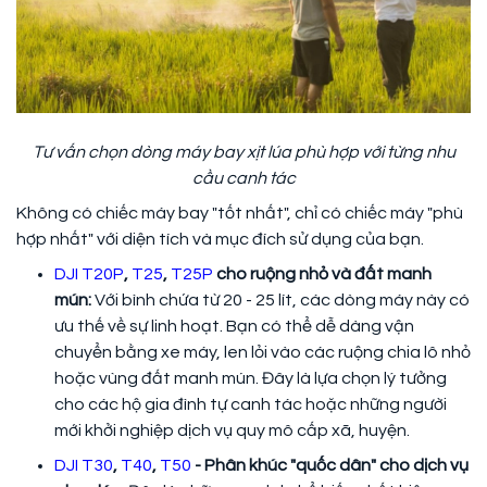
Tư vấn chọn dòng máy bay xịt lúa phù hợp với từng nhu
cầu canh tác
Không có chiếc máy bay "tốt nhất", chỉ có chiếc máy "phù
hợp nhất" với diện tích và mục đích sử dụng của bạn.
DJI T20P
,
T25
,
T25P
cho ruộng nhỏ và đất manh
mún:
Với bình chứa từ 20 - 25 lít, các dòng máy này có
ưu thế về sự linh hoạt. Bạn có thể dễ dàng vận
chuyển bằng xe máy, len lỏi vào các ruộng chia lô nhỏ
hoặc vùng đất manh mún. Đây là lựa chọn lý tưởng
cho các hộ gia đình tự canh tác hoặc những người
mới khởi nghiệp dịch vụ quy mô cấp xã, huyện.
DJI T30
,
T40
,
T50
- Phân khúc "quốc dân" cho dịch vụ