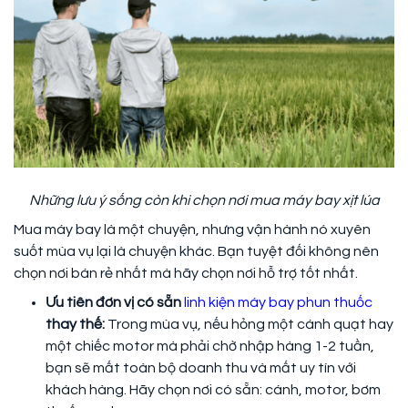
Những lưu ý sống còn khi chọn nơi mua máy bay xịt lúa
Mua máy bay là một chuyện, nhưng vận hành nó xuyên
suốt mùa vụ lại là chuyện khác. Bạn tuyệt đối không nên
chọn nơi bán rẻ nhất mà hãy chọn nơi hỗ trợ tốt nhất.
Ưu tiên đơn vị có sẵn
linh kiện máy bay phun thuốc
thay thế:
Trong mùa vụ, nếu hỏng một cánh quạt hay
một chiếc motor mà phải chờ nhập hàng 1-2 tuần,
bạn sẽ mất toàn bộ doanh thu và mất uy tín với
khách hàng. Hãy chọn nơi có sẵn: cánh, motor, bơm