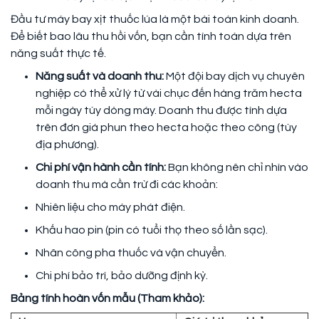
Đầu tư máy bay xịt thuốc lúa là một bài toán kinh doanh.
Để biết bao lâu thu hồi vốn, bạn cần tính toán dựa trên
năng suất thực tế.
Năng suất và doanh thu:
Một đội bay dịch vụ chuyên
nghiệp có thể xử lý từ vài chục đến hàng trăm hecta
mỗi ngày tùy dòng máy. Doanh thu được tính dựa
trên đơn giá phun theo hecta hoặc theo công (tùy
địa phương).
Chi phí vận hành cần tính:
Bạn không nên chỉ nhìn vào
doanh thu mà cần trừ đi các khoản:
Nhiên liệu cho máy phát điện.
Khấu hao pin (pin có tuổi thọ theo số lần sạc).
Nhân công pha thuốc và vận chuyển.
Chi phí bảo trì, bảo dưỡng định kỳ.
Bảng tính hoàn vốn mẫu (Tham khảo):