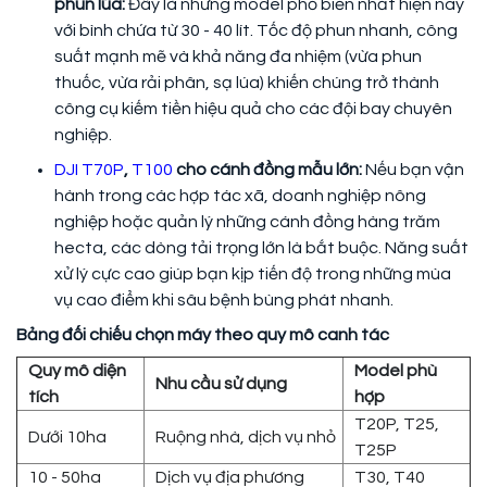
phun lúa:
Đây là những model phổ biến nhất hiện nay
với bình chứa từ 30 - 40 lít. Tốc độ phun nhanh, công
suất mạnh mẽ và khả năng đa nhiệm (vừa phun
thuốc, vừa rải phân, sạ lúa) khiến chúng trở thành
công cụ kiếm tiền hiệu quả cho các đội bay chuyên
nghiệp.
DJI T70P
,
T100
cho cánh đồng mẫu lớn:
Nếu bạn vận
hành trong các hợp tác xã, doanh nghiệp nông
nghiệp hoặc quản lý những cánh đồng hàng trăm
hecta, các dòng tải trọng lớn là bắt buộc. Năng suất
xử lý cực cao giúp bạn kịp tiến độ trong những mùa
vụ cao điểm khi sâu bệnh bùng phát nhanh.
Bảng đối chiếu chọn máy theo quy mô canh tác
Quy mô diện
Model phù
Nhu cầu sử dụng
tích
hợp
T20P, T25,
Dưới 10ha
Ruộng nhà, dịch vụ nhỏ
T25P
10 - 50ha
Dịch vụ địa phương
T30, T40