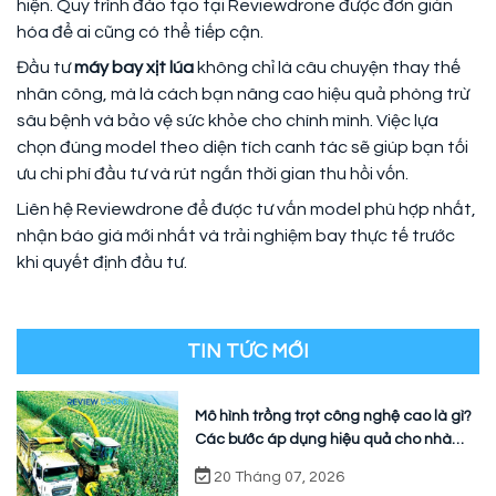
hiện. Quy trình đào tạo tại Reviewdrone được đơn giản
hóa để ai cũng có thể tiếp cận.
Đầu tư
máy bay xịt lúa
không chỉ là câu chuyện thay thế
nhân công, mà là cách bạn nâng cao hiệu quả phòng trừ
sâu bệnh và bảo vệ sức khỏe cho chính mình. Việc lựa
chọn đúng model theo diện tích canh tác sẽ giúp bạn tối
ưu chi phí đầu tư và rút ngắn thời gian thu hồi vốn.
Liên hệ Reviewdrone để được tư vấn model phù hợp nhất,
nhận báo giá mới nhất và trải nghiệm bay thực tế trước
khi quyết định đầu tư.
TIN TỨC MỚI
Mô hình trồng trọt công nghệ cao là gì?
Các bước áp dụng hiệu quả cho nhà
vườn
20 Tháng 07, 2026