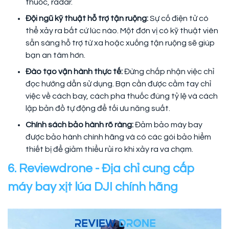
thuốc, radar.
Đội ngũ kỹ thuật hỗ trợ tận ruộng:
Sự cố điện tử có
thể xảy ra bất cứ lúc nào. Một đơn vị có kỹ thuật viên
sẵn sàng hỗ trợ từ xa hoặc xuống tận ruộng sẽ giúp
bạn an tâm hơn.
Đào tạo vận hành thực tế:
Đừng chấp nhận việc chỉ
đọc hướng dẫn sử dụng. Bạn cần được cầm tay chỉ
việc về cách bay, cách pha thuốc đúng tỷ lệ và cách
lập bản đồ tự động để tối ưu năng suất.
Chính sách bảo hành rõ ràng:
Đảm bảo máy bay
được bảo hành chính hãng và có các gói bảo hiểm
thiết bị để giảm thiểu rủi ro khi xảy ra va chạm.
6. Reviewdrone - Địa chỉ cung cấp
máy bay xịt lúa DJI chính hãng