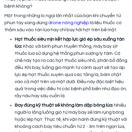
bệnh không?
Một trong những lo ngại lớn nhất của bạn khi chuyển từ
phun tay sang dùng
drone nông nghiệp
là liệu thuốc có
thấm sâu vào tán lúa hay chỉ bay hời hợt trên bề mặt.
Hạt thuốc siêu mịn kết hợp lực gió ép sâu xuống tán
lúa:
Khác với bình phun truyền thống, máy bay xịt
thuốc lúa sử dụng hệ thống phun sương ly tâm. Cơ
chế này tạo ra các hạt thuốc siêu nhỏ, phân bố đồng
đều. Khi bay, luồng gió mạnh từ cánh quạt sẽ tạo áp
lực ép hạt thuốc xuyên qua các tầng lá, bám chặt
vào cả mặt trên và mặt dưới. Điều này đặc biệt hiệu
quả trong việc điều trị các bệnh phổ biến như đạo ôn,
rầy nâu hay sâu cuốn lá.
Bay đúng kỹ thuật sẽ không làm dập bông lúa:
Nhiều
người lo lắng luồng gió từ máy bay sẽ làm rụng bông
hoặc lép hạt. Thực tế, khi vận hành đúng kỹ thuật với
khoảng cách bay tiêu chuẩn từ 2 - 3m trên ngọn lúa,