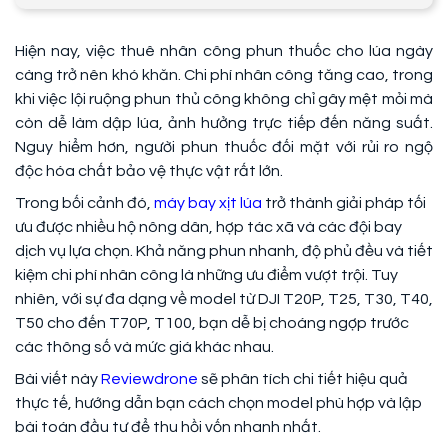
Hiện nay, việc thuê nhân công phun thuốc cho lúa ngày
càng trở nên khó khăn. Chi phí nhân công tăng cao, trong
khi việc lội ruộng phun thủ công không chỉ gây mệt mỏi mà
còn dễ làm dập lúa, ảnh hưởng trực tiếp đến năng suất.
Nguy hiểm hơn, người phun thuốc đối mặt với rủi ro ngộ
độc hóa chất bảo vệ thực vật rất lớn.
Trong bối cảnh đó,
máy bay xịt lúa
trở thành giải pháp tối
ưu được nhiều hộ nông dân, hợp tác xã và các đội bay
dịch vụ lựa chọn. Khả năng phun nhanh, độ phủ đều và tiết
kiệm chi phí nhân công là những ưu điểm vượt trội. Tuy
nhiên, với sự đa dạng về model từ DJI T20P, T25, T30, T40,
T50 cho đến T70P, T100, bạn dễ bị choáng ngợp trước
các thông số và mức giá khác nhau.
Bài viết này
Reviewdrone
sẽ phân tích chi tiết hiệu quả
thực tế, hướng dẫn bạn cách chọn model phù hợp và lập
bài toán đầu tư để thu hồi vốn nhanh nhất.