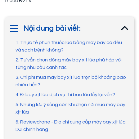
thuốc BVTV.
Nội dung bài viết:
1. Thực tế phun thuốc lúa bằng máy bay có đều
và sạch bệnh không?
2. Tư vấn chọn dòng máy bay xịt lúa phù hợp với
từng nhu cầu canh tác
3. Chi phí mua máy bay xịt lúa trọn bộ khoảng bao
nhiêu tiền?
4. Đi bay xịt lúa dịch vụ thì bao lâu lấy lại vốn?
5. Những lưu ý sống còn khi chọn nơi mua máy bay
xịt lúa
6. Reviewdrone - Địa chỉ cung cấp máy bay xịt lúa
DJI chính hãng