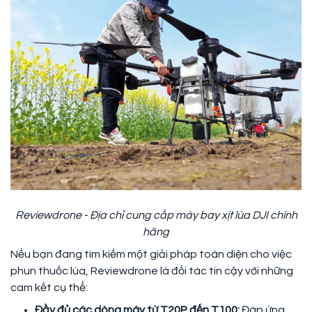
Reviewdrone - Địa chỉ cung cấp máy bay xịt lúa DJI chính
hãng
Nếu bạn đang tìm kiếm một giải pháp toàn diện cho việc
phun thuốc lúa, Reviewdrone là đối tác tin cậy với những
cam kết cụ thể:
Đầy đủ các dòng máy từ T20P đến T100:
Đáp ứng