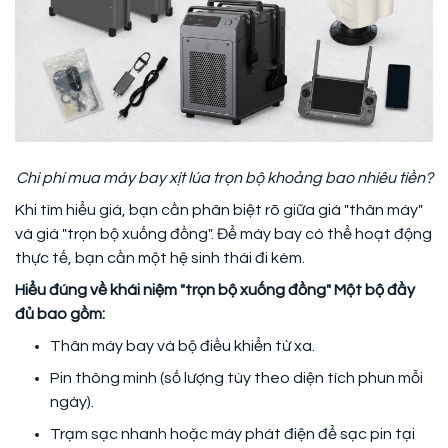
Chi phí mua máy bay xịt lúa trọn bộ khoảng bao nhiêu tiền?
Khi tìm hiểu giá, bạn cần phân biệt rõ giữa giá "thân máy"
và giá "trọn bộ xuống đồng". Để máy bay có thể hoạt động
thực tế, bạn cần một hệ sinh thái đi kèm.
Hiểu đúng về khái niệm "trọn bộ xuống đồng" Một bộ đầy
đủ bao gồm:
Thân máy bay và bộ điều khiển từ xa.
Pin thông minh (số lượng tùy theo diện tích phun mỗi
ngày).
Trạm sạc nhanh hoặc máy phát điện để sạc pin tại