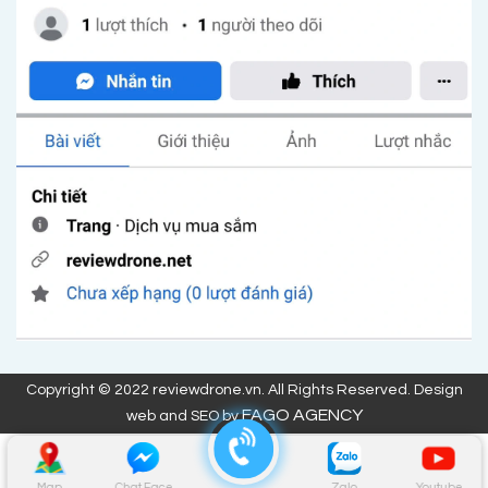
Copyright © 2022 reviewdrone.vn. All Rights Reserved. Design
FAGO AGENCY
web and SEO by
Map
Chat Face
Zalo
Youtube