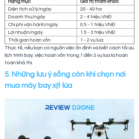
Hạng mục
Giá trị tham khảo
Diện tích xử lý/ngày
20 - 40 ha
Doanh thu/ngày
2 - 4 triệu VNĐ
Chi phí vận hành/ngày
0.5 - 1 triệu VNĐ
Lợi nhuận/ngày
1.5 - 3 triệu VNĐ
Thời gian hoàn vốn
1 - 2 vụ lúa
Thực tế, nếu bạn có nguồn việc ổn định và biết cách tối ưu
lịch trình bay, việc hoàn vốn trong 1 đến 2 vụ lúa là hoàn
toàn khả thi.
5. Những lưu ý sống còn khi chọn nơi
mua máy bay xịt lúa