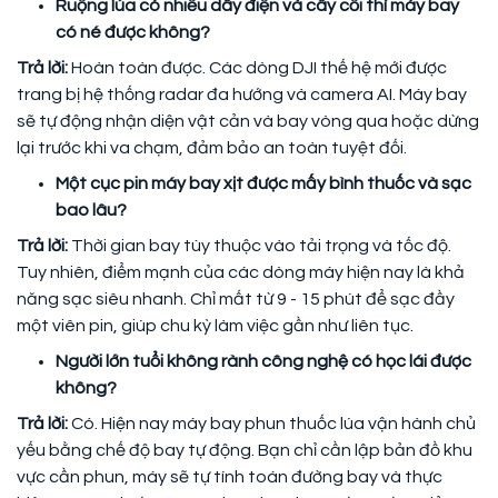
Ruộng lúa có nhiều dây điện và cây cối thì máy bay
có né được không?
Trả lời:
Hoàn toàn được. Các dòng DJI thế hệ mới được
trang bị hệ thống radar đa hướng và camera AI. Máy bay
sẽ tự động nhận diện vật cản và bay vòng qua hoặc dừng
lại trước khi va chạm, đảm bảo an toàn tuyệt đối.
Một cục pin máy bay xịt được mấy bình thuốc và sạc
bao lâu?
Trả lời:
Thời gian bay tùy thuộc vào tải trọng và tốc độ.
Tuy nhiên, điểm mạnh của các dòng máy hiện nay là khả
năng sạc siêu nhanh. Chỉ mất từ 9 - 15 phút để sạc đầy
một viên pin, giúp chu kỳ làm việc gần như liên tục.
Người lớn tuổi không rành công nghệ có học lái được
không?
Trả lời:
Có. Hiện nay máy bay phun thuốc lúa vận hành chủ
yếu bằng chế độ bay tự động. Bạn chỉ cần lập bản đồ khu
vực cần phun, máy sẽ tự tính toán đường bay và thực