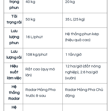
trọng
40 kg
20 kg
phun
Tải
50 kg
35 L (25 kg)
trọng rải
Lưu
Hệ thống phun kép
lượng
16 L/phút
(hiệu quả cao)
phun
Lưu
108 kg/phút
1 tấn/giờ
lượng rải
Hiệu
12 ha/giờ (đất nông
Rất cao (quy mô
suất
nghiệp), 2.6 ha/giờ
lớn)
làm việc
(vườn)
Hệ
Radar Mảng Pha
Radar Mảng Pha Chủ
thống
trước & sau
động
Radar
Hệ