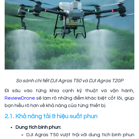
So sánh chi tiết DJI Agras T50 và DJI Agras T20P
Đi sâu vào từng khía cạnh kỹ thuật và vận hành,
ReviewDrone
sẽ làm rõ những điểm khác biệt cốt lõi, giúp
bạn hiểu rõ hơn về khả năng của từng thiết bị.
2.1. Khả năng tải & hiệu suất phun
Dung tích bình phun:
DJI Agras T50 vượt trội với dung tích bình phun