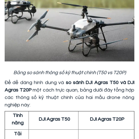
Bảng so sánh thông số kỹ thuật chính (T50 vs T20P)
Để dễ dàng hình dung và
so sánh DJI Agras T50 và DJI
Agras T20P
một cách trực quan, bảng dưới đây tổng hợp
các thông số kỹ thuật chính của hai mẫu drone nông
nghiệp này:
Tính
DJI Agras T50
DJI Agras T20P
năng
Tải