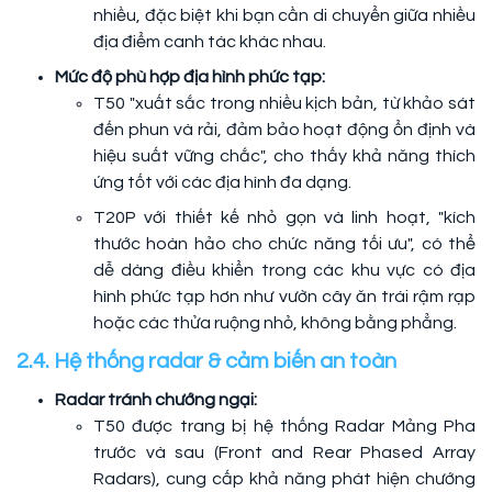
nhiều, đặc biệt khi bạn cần di chuyển giữa nhiều
địa điểm canh tác khác nhau.
Mức độ phù hợp địa hình phức tạp:
T50 "xuất sắc trong nhiều kịch bản, từ khảo sát
đến phun và rải, đảm bảo hoạt động ổn định và
hiệu suất vững chắc", cho thấy khả năng thích
ứng tốt với các địa hình đa dạng.
T20P với thiết kế nhỏ gọn và linh hoạt, "kích
thước hoàn hảo cho chức năng tối ưu", có thể
dễ dàng điều khiển trong các khu vực có địa
hình phức tạp hơn như vườn cây ăn trái rậm rạp
hoặc các thửa ruộng nhỏ, không bằng phẳng.
2.4. Hệ thống radar & cảm biến an toàn
Radar tránh chướng ngại:
T50 được trang bị hệ thống Radar Mảng Pha
trước và sau (Front and Rear Phased Array
Radars), cung cấp khả năng phát hiện chướng