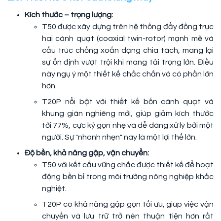
Kích thước – trọng lượng:
T50 được xây dựng trên hệ thống đẩy đồng trục
hai cánh quạt (coaxial twin-rotor) mạnh mẽ và
cấu trúc chống xoắn dạng chia tách, mang lại
sự ổn định vượt trội khi mang tải trọng lớn. Điều
này ngụ ý một thiết kế chắc chắn và có phần lớn
hơn.
T20P nổi bật với thiết kế bốn cánh quạt và
khung giàn nghiêng mới, giúp giảm kích thước
tới 77%, cực kỳ gọn nhẹ và dễ dàng xử lý bởi một
người. Sự "nhanh nhẹn" này là một lợi thế lớn.
Độ bền, khả năng gập, vận chuyển:
T50 với kết cấu vững chắc được thiết kế để hoạt
động bền bỉ trong môi trường nông nghiệp khắc
nghiệt.
T20P có khả năng gập gọn tối ưu, giúp việc vận
chuyển và lưu trữ trở nên thuận tiện hơn rất