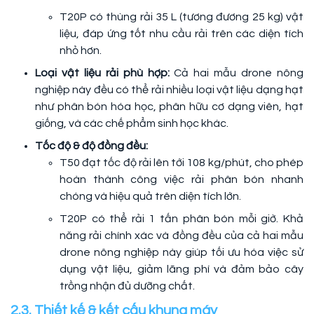
T20P có thùng rải 35 L (tương đương 25 kg) vật
liệu, đáp ứng tốt nhu cầu rải trên các diện tích
nhỏ hơn.
Loại vật liệu rải phù hợp:
Cả hai mẫu drone nông
nghiệp này đều có thể rải nhiều loại vật liệu dạng hạt
như phân bón hóa học, phân hữu cơ dạng viên, hạt
giống, và các chế phẩm sinh học khác.
Tốc độ & độ đồng đều:
T50 đạt tốc độ rải lên tới 108 kg/phút, cho phép
hoàn thành công việc rải phân bón nhanh
chóng và hiệu quả trên diện tích lớn.
T20P có thể rải 1 tấn phân bón mỗi giờ. Khả
năng rải chính xác và đồng đều của cả hai mẫu
drone nông nghiệp này giúp tối ưu hóa việc sử
dụng vật liệu, giảm lãng phí và đảm bảo cây
trồng nhận đủ dưỡng chất.
2.3. Thiết kế & kết cấu khung máy