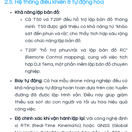
2.5. Hệ thống điều khiển & tự động hóa
Khả năng lập bản đồ:
Cả T50 và T20P đều hỗ trợ lập bản đồ thông
minh. T50 được giới thiệu có khả năng từ "khảo
sát đến phun và rải", cho thấy tích hợp sâu rộng
các chức năng lập bản đồ.
T20P "hỗ trợ phun/rải và lập bản đồ RC"
(Remote Control mapping), cùng với việc tích
hợp DJI Terra, một phần mềm lập bản đồ chuyên
nghiệp.
Bay tự động:
Cả hai mẫu drone nông nghiệp đều có
khả năng bay tự động hoàn toàn dựa trên các tuyến
đường đã được lập trình sẵn. Điều này giúp giảm
thiểu sai sót do con người và tối ưu hóa hiệu quả
công việc.
Độ chính xác khi vận hành lặp lại:
Với công nghệ định
vị RTK (Real-Time Kinematic) hoặc GNSS (Global