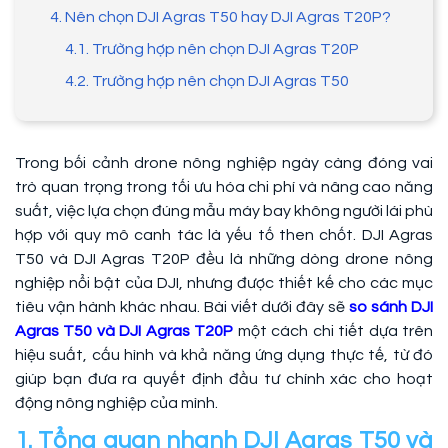
4. Nên chọn DJI Agras T50 hay DJI Agras T20P?
4.1. Trường hợp nên chọn DJI Agras T20P
4.2. Trường hợp nên chọn DJI Agras T50
Trong bối cảnh drone nông nghiệp ngày càng đóng vai
trò quan trọng trong tối ưu hóa chi phí và nâng cao năng
suất, việc lựa chọn đúng mẫu máy bay không người lái phù
hợp với quy mô canh tác là yếu tố then chốt. DJI Agras
T50 và DJI Agras T20P đều là những dòng drone nông
nghiệp nổi bật của DJI, nhưng được thiết kế cho các mục
tiêu vận hành khác nhau. Bài viết dưới đây sẽ
so sánh DJI
Agras T50 và DJI Agras T20P
một cách chi tiết dựa trên
hiệu suất, cấu hình và khả năng ứng dụng thực tế, từ đó
giúp bạn đưa ra quyết định đầu tư chính xác cho hoạt
động nông nghiệp của mình.
1. Tổng quan nhanh DJI Agras T50 và