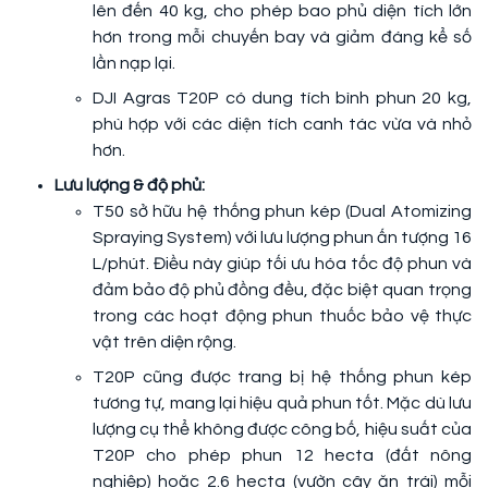
lên đến 40 kg, cho phép bao phủ diện tích lớn
hơn trong mỗi chuyến bay và giảm đáng kể số
lần nạp lại.
DJI Agras T20P có dung tích bình phun 20 kg,
phù hợp với các diện tích canh tác vừa và nhỏ
hơn.
Lưu lượng & độ phủ:
T50 sở hữu hệ thống phun kép (Dual Atomizing
Spraying System) với lưu lượng phun ấn tượng 16
L/phút. Điều này giúp tối ưu hóa tốc độ phun và
đảm bảo độ phủ đồng đều, đặc biệt quan trọng
trong các hoạt động phun thuốc bảo vệ thực
vật trên diện rộng.
T20P cũng được trang bị hệ thống phun kép
tương tự, mang lại hiệu quả phun tốt. Mặc dù lưu
lượng cụ thể không được công bố, hiệu suất của
T20P cho phép phun 12 hecta (đất nông
nghiệp) hoặc 2.6 hecta (vườn cây ăn trái) mỗi