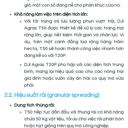
giờ, một con số đáng nể cho phân khúc của nó.
Khả năng làm việc trên diện tích lớn:
Với tải trọng và lưu lượng phun vượt trội, DJI
Agras T50 được thiết kế để xử lý các trang trại
rộng lớn, giúp tiết kiệm thời gian và nhân lực. Ví
dụ, trên một cánh đồng lúa rộng hàng trăm
hecta, T50 sẽ hoàn thành công việc nhanh hơn
đáng kể so với T20P.
DJI Agras T20P phù hợp với các diện tích trung
bình, mang lại hiệu quả cao cho các nông trại
gia đình hoặc vườn cây ăn trái có quy mô vừa
phải.
2.2. Hiệu suất rải (granular spreading)
Dung tích thùng rải:
T50 tiếp tục dẫn đầu với thùng rải có khả năng
chứa 50 kg vật liệu, tối ưu cho việc rải phân bón
hoặc hạt giống trên quy mô công nghiệp.