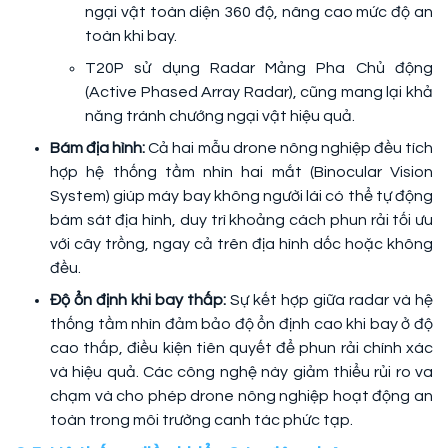
ngại vật toàn diện 360 độ, nâng cao mức độ an
toàn khi bay.
T20P sử dụng Radar Mảng Pha Chủ động
(Active Phased Array Radar), cũng mang lại khả
năng tránh chướng ngại vật hiệu quả.
Bám địa hình:
Cả hai mẫu drone nông nghiệp đều tích
hợp hệ thống tầm nhìn hai mắt (Binocular Vision
System) giúp máy bay không người lái có thể tự động
bám sát địa hình, duy trì khoảng cách phun rải tối ưu
với cây trồng, ngay cả trên địa hình dốc hoặc không
đều.
Độ ổn định khi bay thấp:
Sự kết hợp giữa radar và hệ
thống tầm nhìn đảm bảo độ ổn định cao khi bay ở độ
cao thấp, điều kiện tiên quyết để phun rải chính xác
và hiệu quả. Các công nghệ này giảm thiểu rủi ro va
chạm và cho phép drone nông nghiệp hoạt động an
toàn trong môi trường canh tác phức tạp.