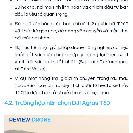
Bạn có diện tích canh tác vừa và nhỏ, khoảng dưới
20 hecta, nơi mà tính linh hoạt và chi phí đầu tư ban
đầu là yếu tố quan trọng.
Đội ngũ vận hành của bạn chỉ có 1-2 người, bởi T20P
với thiết kế gọn nhẹ, dễ dàng vận chuyển và triển khai
bởi một cá nhân.
Bạn ưu tiên một giải pháp drone nông nghiệp có hiệu
suất tốt với mức chi phí hợp lý, mang lại "hiệu suất
vượt trội với giá trị tốt nhất" (Superior Performance
at Best Value).
Ví dụ, một nông trại gia đình chuyên trồng rau màu
hoặc vườn cây ăn trái diện tích dưới 10 hecta sẽ thấy
T20P là lựa chọn tối ưu về chi phí và hiệu quả.
4.2. Trường hợp nên chọn DJI Agras T50