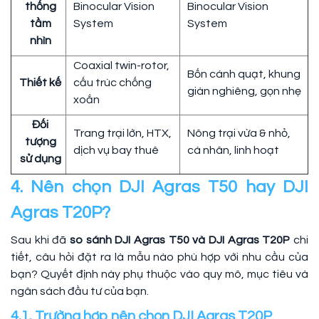
thống
Binocular Vision
Binocular Vision
tầm
System
System
nhìn
Coaxial twin-rotor,
Bốn cánh quạt, khung
Thiết kế
cấu trúc chống
giàn nghiêng, gọn nhẹ
xoắn
Đối
Trang trại lớn, HTX,
Nông trại vừa & nhỏ,
tượng
dịch vụ bay thuê
cá nhân, linh hoạt
sử dụng
4. Nên chọn DJI Agras T50 hay DJI
Agras T20P?
Sau khi đã
so sánh DJI Agras T50 và DJI Agras T20P
chi
tiết, câu hỏi đặt ra là mẫu nào phù hợp với nhu cầu của
bạn? Quyết định này phụ thuộc vào quy mô, mục tiêu và
ngân sách đầu tư của bạn.
4.1. Trường hợp nên chọn DJI Agras T20P