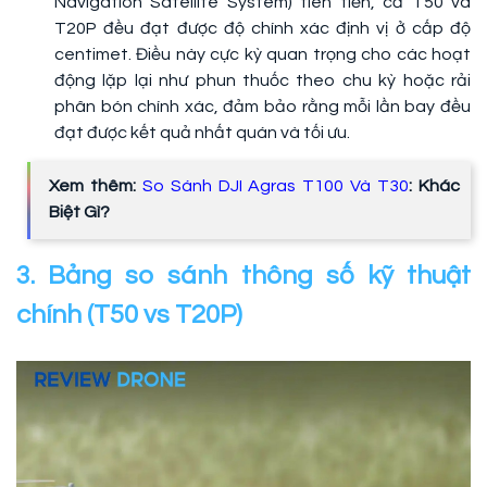
Navigation Satellite System) tiên tiến, cả T50 và
T20P đều đạt được độ chính xác định vị ở cấp độ
centimet. Điều này cực kỳ quan trọng cho các hoạt
động lặp lại như phun thuốc theo chu kỳ hoặc rải
phân bón chính xác, đảm bảo rằng mỗi lần bay đều
đạt được kết quả nhất quán và tối ưu.
Xem thêm:
So Sánh DJI Agras T100 Và T30
: Khác
Biệt Gì?
3. Bảng so sánh thông số kỹ thuật
chính (T50 vs T20P)