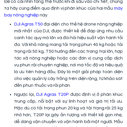
Để có cái nhìn tổng thể trước khi đi sâu vào chi tiết, chúng
ta hãy cùng điểm qua định vị phân khúc của hai mẫu
máy
bay nông nghiệp
này.
DJI Agras T50
đại diện cho thế hệ drone nông nghiệp
mới nhất của DJI, được thiết kế để đáp ứng nhu cầu
canh tác quy mô lớn và đòi hỏi hiệu suất vận hành tối
đa. Với khả năng mang tải trọng phun 40 kg hoặc tải
trọng rải 50 kg, T50 hướng đến các trang trại lớn, hợp
tác xã nông nghiệp hoặc các đơn vị cung cấp dịch
vụ phun rải chuyên nghiệp, nơi mà tốc độ và hiệu quả
là ưu tiên hàng đầu. Đây là một giải pháp toàn diện
cho việc quản lý cây trồng trên diện rộng, từ khảo sát
đến phun thuốc và rải phân.
Ngược lại,
DJI Agras T20P
được định vị ở phân khúc
trung cấp, nổi bật với sự linh hoạt và giá trị tối ưu.
Mặc dù có tải trọng phun 20 kg và tải trọng rải 25 kg
nhỏ hơn, T20P lại gây ấn tượng với thiết kế gọn nhẹ,
dễ dàng vận chuyển và vận hành bởi một người. Mẫu