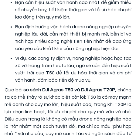
Bạn cần hiệu suất vận hành cao nhất để giảm thiểu
số chuyến bay, tiết kiệm thời gian và tối ưu hóa chi phí
lao động trên quy mô lớn.
Bạn định hướng vận hành drone nông nghiệp chuyên
nghiệp lâu dài, cần một thiết bị mạnh mẽ, bền bỉ và
tích hợp nhiều công nghệ tiên tiến nhất để đáp ứng
các yêu cầu khắt khe của nông nghiệp hiện đại.
Ví dụ, các công ty dịch vụ nông nghiệp hoặc hợp tác
xã với hàng trăm hecta lúa, ngô sẽ cần đến hiệu suất
vượt trội của T50 để tối ưu hóa thời gian và chi phí
vận hành, đảm bảo tiến độ mùa vụ.
Qua bài
so sánh DJI Agras T50 và DJI Agras T20P
, chúng
ta có thể thấy rõ sự khác biệt cốt lõi: T50 là cỗ máy mạnh
mẽ dành cho quy mô lớn, hiệu suất cao, trong khi T20P là
lựa chọn linh hoạt, tối ưu chi phí cho quy mô vừa và nhỏ.
Điều quan trọng là không có mẫu drone nông nghiệp nào
là "tốt nhất" một cách tuyệt đối, mà chỉ có mẫu "phù hợp
nhất" với nhu cầu, quy mô canh tác và ngân sách đầu tư