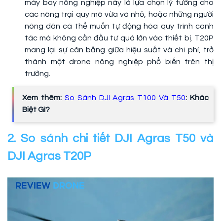
máy bay nông nghiệp này là lựa chọn lý tưởng cho
các nông trại quy mô vừa và nhỏ, hoặc những người
nông dân cá thể muốn tự động hóa quy trình canh
tác mà không cần đầu tư quá lớn vào thiết bị. T20P
mang lại sự cân bằng giữa hiệu suất và chi phí, trở
thành một drone nông nghiệp phổ biến trên thị
trường.
Xem thêm:
So Sánh DJI Agras T100 Và T50
: Khác
Biệt Gì?
2. So sánh chi tiết DJI Agras T50 và
DJI Agras T20P