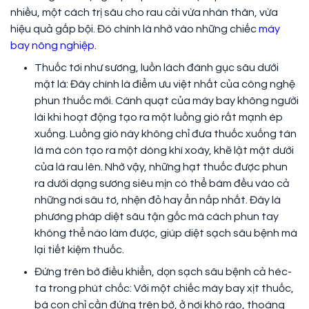
nhiều, một cách trị sâu cho rau cải vừa nhàn thân, vừa
hiệu quả gấp bội. Đó chính là nhờ vào những chiếc
máy
bay nông nghiệp
.
Thuốc tơi như sương, luồn lách đánh gục sâu dưới
mặt lá: Đây chính là điểm ưu việt nhất của công nghệ
phun thuốc mới. Cánh quạt của máy bay không người
lái khi hoạt động tạo ra một luồng gió rất mạnh ép
xuống. Luồng gió này không chỉ đưa thuốc xuống tán
lá mà còn tạo ra một dòng khí xoáy, khẽ lật mặt dưới
của lá rau lên. Nhờ vậy, những hạt thuốc được phun
ra dưới dạng sương siêu mịn có thể bám đều vào cả
những nơi sâu tơ, nhện đỏ hay ẩn nấp nhất. Đây là
phương pháp diệt sâu tận gốc mà cách phun tay
không thể nào làm được, giúp diệt sạch sâu bệnh mà
lại tiết kiệm thuốc.
Đứng trên bờ điều khiển, dọn sạch sâu bệnh cả héc-
ta trong phút chốc: Với một chiếc máy bay xịt thuốc,
bà con chỉ cần đứng trên bờ, ở nơi khô ráo, thoáng