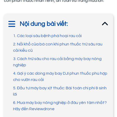
con phun thuốc nhàn tênh, an toàn và trúng mùa lớn.
Nội dung bài viết:
1. Các loại sâu bệnh phá hoại rau cải
2. Nỗi khổ của bà con khi phun thuốc trừ sâu rau
cải kiểu cũ
3. Cách trừ sâu cho rau cải bằng máy bay nông
nghiệp
4. Gợi ý các dòng máy bay DJI phun thuốc phù hợp
cho vườn rau cải
5. Đầu tư máy bay xịt thuốc: Bài toán chi phí & sinh
lời
6. Mua máy bay nông nghiệp ở đâu yên tâm nhất?
Hãy đến Reviewdrone