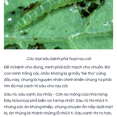
Các loại sâu bệnh phá hoại rau cải
Để trị bệnh cho đúng, mình phải bắt mạch cho chuẩn. Bà
con mình trồng cải, chắc không lạ gì mấy "kẻ thù" cứng
đầu này, chúng là nguyên nhân chính khiến chúng ta phải
tìm đủ mọi cách trị sâu cho rau cải.
Sâu tơ, sâu xanh, bọ nhảy - Cơn ác mộng của nhà nông.
Đây là ba loại phổ biến và tai hại nhất. Sâu tơ thì nhỏ li ti
nhưng sức ăn khủng khiếp, chúng chuyên ẩn nấp dưới mặt
lá, ăn thủng lá thành những lỗ nhỏ li ti. Sâu xanh thì to hơn,