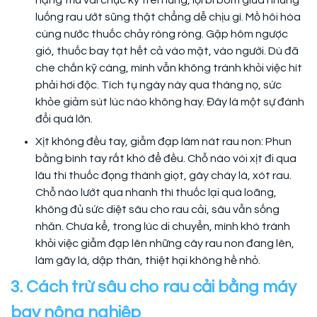
nặng trĩu vài chục ký trên lưng, lội bì bõm giữa những
luống rau ướt sũng thật chẳng dễ chịu gì. Mồ hôi hòa
cùng nước thuốc chảy ròng ròng. Gặp hôm ngược
gió, thuốc bay tạt hết cả vào mặt, vào người. Dù đã
che chắn kỹ càng, mình vẫn không tránh khỏi việc hít
phải hơi độc. Tích tụ ngày này qua tháng nọ, sức
khỏe giảm sút lúc nào không hay. Đây là một sự đánh
đổi quá lớn.
Xịt không đều tay, giẫm đạp làm nát rau non: Phun
bằng bình tay rất khó để đều. Chỗ nào vòi xịt đi qua
lâu thì thuốc đọng thành giọt, gây cháy lá, xót rau.
Chỗ nào lướt qua nhanh thì thuốc lại quá loãng,
không đủ sức diệt sâu cho rau cải, sâu vẫn sống
nhăn. Chưa kể, trong lúc di chuyển, mình khó tránh
khỏi việc giẫm đạp lên những cây rau non đang lên,
làm gãy lá, dập thân, thiệt hại không hề nhỏ.
3. Cách trừ sâu cho rau cải bằng máy
bay nông nghiệp