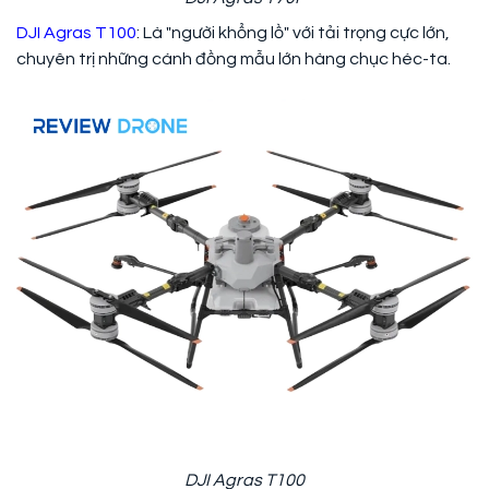
DJI Agras T100
: Là "người khổng lồ" với tải trọng cực lớn,
chuyên trị những cánh đồng mẫu lớn hàng chục héc-ta.
DJI Agras T100