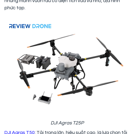
những mảnh vườn rau có diện tích vừa và nhỏ, địa hình
phức tạp.
DJI Agras T25P
DJI Agras T50
: Tải trọng lớn, hiệu suất cao, là lựa chọn tối