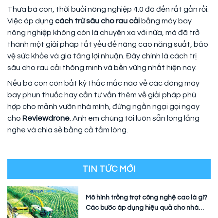
Thưa bà con, thời buổi nông nghiệp 4.0 đã đến rất gần rồi.
Việc áp dụng
cách trừ sâu cho rau cải
bằng máy bay
nông nghiệp không còn là chuyện xa vời nữa, mà đã trở
thành một giải pháp tất yếu để nâng cao năng suất, bảo
vệ sức khỏe và gia tăng lợi nhuận. Đây chính là cách trị
sâu cho rau cải thông minh và bền vững nhất hiện nay.
Nếu bà con còn bất kỳ thắc mắc nào về các dòng máy
bay phun thuốc hay cần tư vấn thêm về giải pháp phù
hợp cho mảnh vườn nhà mình, đừng ngần ngại gọi ngay
cho
Reviewdrone
. Anh em chúng tôi luôn sẵn lòng lắng
nghe và chia sẻ bằng cả tấm lòng.
TIN TỨC MỚI
Mô hình trồng trọt công nghệ cao là gì?
Các bước áp dụng hiệu quả cho nhà
vườn