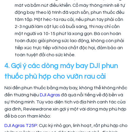
mát và bấm nút điều khiển. Cỗ máy thông minh sẽ tự
động bay theo lộ trình đã vạch sẵn, phun thuốc đều
tăm tắp. Một héc-ta rau cải, nếu phun tay phải cần
2-3 người làm cật lực cả buổi sáng, thì nay chỉ cần
một người và 10-15 phút là xong gọn. Bà con hoàn
toàn được giải phóng sức lao động, không còn phải
tiếp xúc trực tiếp với hóa chất độc hại, đảm bảo an
toàn tuyệt đối cho sức khỏe.
4. Gợi ý các dòng máy bay DJI phun
thuốc phù hợp cho vườn rau cải
Nói đến phun thuốc bằng máy bay, không thể không nhắc
đến thương hiệu
DJI Agras
đã quá nổi tiếng về độ bền và
sự thông minh. Tùy vào diện tích và địa hình canh tác của
gia đình, Reviewdrone xin gợi ý một vài dòng máy phù hợp
để bà con tham khảo:
DJI Agras T25P
: Cực kỳ nhỏ gọn, linh hoạt, rất phù hợp cho