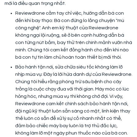
mới là điều quan trọng nhất.
Reviewdrone cầm tay chỉ việc, hướng dẫn bà con
đến khi bay thạo: Bà con đừng lo lắng chuyện "mù
công nghệ". Anh em kỹ thuật của Reviewdrone
không ngại lội ruộng, sẽ ở bên cạnh hướng dẫn bà
con từng nút bấm, bay thử trên chính mảnh vườn nhà
mình. Chúng tôi cam kết đồng hành cho đến khi nào
bà con tự tin làm chủ hoàn toàn thiết bị mới thôi.
Bảo hành tận nơi, sửa chữa siêu tốc không làm lỡ
nhịp mùa vụ: Đây là lời hứa danh dự của Reviewdrone.
Chúng tôi hiểu rằng phòng trừ sâu bệnh cho cây
trồng là cuộc chạy đua với thời gian. Máy móc có lúc
hỏng hóc, nhưng mùa vụ thì không chờ đợi. Vì vậy,
Reviewdrone cam kết chính sách bảo hành tận nơi,
đội ngũ kỹ thuật luôn sẵn sàng có mặt, linh kiện thay
thế luôn có sẵn để xử lý sự cố nhanh nhất có thể,
đảm bảo chiếc máy bay luôn là trợ thủ đắc lực,
không làm lỡ một ngày phun thuốc nào của bà con.