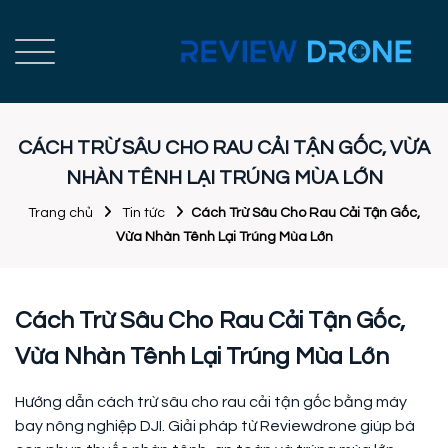
CÁCH TRỪ SÂU CHO RAU CẢI TẬN GỐC, VỪA
NHÀN TÊNH LẠI TRÚNG MÙA LỚN
Trang chủ
Tin tức
Cách Trừ Sâu Cho Rau Cải Tận Gốc,
Vừa Nhàn Tênh Lại Trúng Mùa Lớn
Cách Trừ Sâu Cho Rau Cải Tận Gốc,
Vừa Nhàn Tênh Lại Trúng Mùa Lớn
Hướng dẫn cách trừ sâu cho rau cải tận gốc bằng máy
bay nông nghiệp DJI. Giải pháp từ Reviewdrone giúp bà