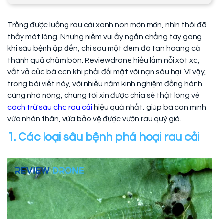
Trồng được luống rau cải xanh non mơn mởn, nhìn thôi đã
thấy mát lòng. Nhưng niềm vui ấy ngắn chẳng tày gang
khi sâu bệnh ập đến, chỉ sau một đêm đã tan hoang cả
thành quả chăm bón. Reviewdrone hiểu lắm nỗi xót xa,
vất vả của bà con khi phải đối mặt với nạn sâu hại. Vì vậy,
trong bài viết này, với nhiều năm kinh nghiệm đồng hành
cùng nhà nông, chúng tôi xin được chia sẻ thật lòng về
cách trừ sâu cho rau cải
hiệu quả nhất, giúp bà con mình
vừa nhàn thân, vừa bảo vệ được vườn rau quý giá.
1. Các loại sâu bệnh phá hoại rau cải