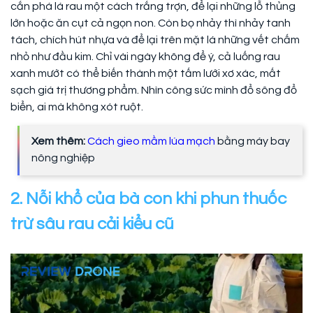
cắn phá lá rau một cách trắng trợn, để lại những lỗ thủng
lớn hoặc ăn cụt cả ngọn non. Còn bọ nhảy thì nhảy tanh
tách, chích hút nhựa và để lại trên mặt lá những vết chấm
nhỏ như đầu kim. Chỉ vài ngày không để ý, cả luống rau
xanh mướt có thể biến thành một tấm lưới xơ xác, mất
sạch giá trị thương phẩm. Nhìn công sức mình đổ sông đổ
biển, ai mà không xót ruột.
Xem thêm:
Cách gieo mầm lúa mạch
bằng máy bay
nông nghiệp
2. Nỗi khổ của bà con khi phun thuốc
trừ sâu rau cải kiểu cũ