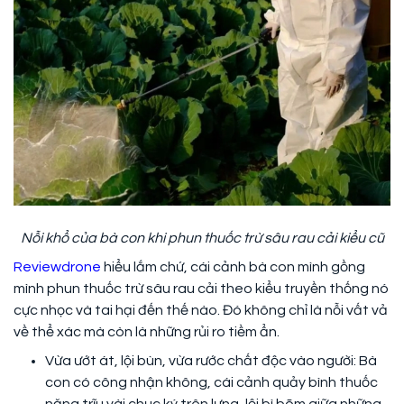
Nỗi khổ của bà con khi phun thuốc trừ sâu rau cải kiểu cũ
Reviewdrone
hiểu lắm chứ, cái cảnh bà con mình gồng
mình phun thuốc trừ sâu rau cải theo kiểu truyền thống nó
cực nhọc và tai hại đến thế nào. Đó không chỉ là nỗi vất vả
về thể xác mà còn là những rủi ro tiềm ẩn.
Vừa ướt át, lội bùn, vừa rước chất độc vào người: Bà
con có công nhận không, cái cảnh quảy bình thuốc