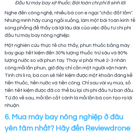
Đầu tư máy bay xịt thuốc: Bài toán chi phí & sinh lời
Nghe đến công nghệ, nhiều bà con e ngại "chắc đắt lắm".
Nhưng mình hãy cùng ngồi xuống, làm một bài toán kinh tế
sòng phẳng để thấy cái lợi lâu dài của việc đầu tư chi phí
đầu tư máy bay nông nghiệp.
Một nghiên cứu thực tế cho thấy, phun thuốc bằng máy
bay giúp tiết kiệm đến 30% lượng thuốc trừ sâu và 90%
lượng nước so với phun tay. Thay vì phải thuê 2-3 nhân
công mỗi lần phun, giờ đây chỉ cần một người vận hành.
Tính chi li ra, bà con sẽ tiết kiệm được một khoản đáng kể
tiền thuốc, tiền nước và tiền công. Chỉ sau vài vụ mùa, số
tiền tiết kiệm được đã có thể bù lại chi phí đầu tư ban đầu.
Từ đó về sau, mỗi lần cất cánh là mỗi lần bà con tạo ra lợi
nhuận.
6. Mua máy bay nông nghiệp ở đâu
yên tâm nhất? Hãy đến Reviewdrone